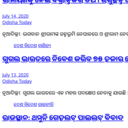
ରାମାୟଣକୁ ନେଇ ବିଭ୍ରାନ୍ତିକର ତଥ୍ୟ ରଖୁଛନ୍ତି ନ
July 14, 2020
Odisha Today
ନୂଆଦିଲ୍ଲୀ: ଭଗବାନ ଶ୍ରୀରାମଙ୍କ ଜନ୍ମଭୂମି ନେପାଳରେ ଓ ଶ୍ରୀରାମ
ଦେଶ ବିଦେଶ
ବାଣିଜ୍ୟ
ଗୁଗଲ ଭାରତରେ ନିବେଶ କରିବ ୭୫ ହଜାର 
July 13, 2020
Odisha Today
ନୂଆଦିଲ୍ଲୀ: ଗୁଗଲ ଭାରତରେ ଏକ ମହତ୍ତ ପଦକ୍ଷେପ ନେବାକୁ ଯାଉଛି ।
ଦେଶ ବିଦେଶ
ରାଜନୀତି
ରାଜସ୍ଥାନ: ଥମୁନି ଗେହଲଟ୍‌ ପାଇଲଟ୍‌ ବିବାଦ