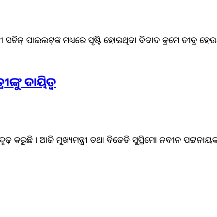
 ସଚିନ୍‌ ପାଇଲଟ୍‌ଙ୍କ ମଧ୍ୟରେ ସୃଷ୍ଟି ହୋଇଥିବା ବିବାଦ କ୍ରମେ ତୀବ୍ର ହେ
ଙ୍କୁ ଦାୟିତ୍ୱ
 କରୁଛି । ଆଜି ମୁଖ୍ୟମନ୍ତ୍ରୀ ତଥା ବିଜେଡି ସୁପ୍ରିମୋ ନବୀନ ପଟ୍ଟନା