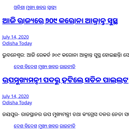
ଓଡ଼ିଶା
ମୁଖ୍ୟ ଖବର
ସ୍ୱାସ୍ଥ୍ୟ
ଆଜି ରାଜ୍ୟରେ ୬୦୯ କରୋନା ଆକ୍ରାନ୍ତ ସୁସ୍ଥ
July 14, 2020
Odisha Today
ଭୁବନେଶ୍ୱର: ଆଜି ରେକର୍ଡ ୬୦୯ କରୋନା ଆକ୍ରାନ୍ତ ସୁସ୍ଥ ହୋଇଛନ୍ତି। ସେ
ଦେଶ ବିଦେଶ
ମୁଖ୍ୟ ଖବର
ରାଜନୀତି
ଉପମୁଖ୍ୟମନ୍ତ୍ରୀ ପଦରୁ ହଟିଲେ ସଚିନ ପାଇଲଟ
July 14, 2020
Odisha Today
ଜୟପୁର- ରାଜସ୍ଥାନର ଉପ ମୁଖ୍ୟମନ୍ତ୍ରୀ ତଥା କଂଗ୍ରେସ ଦଳର ନେତା ସଚୀନ
ଦେଶ ବିଦେଶ
ମୁଖ୍ୟ ଖବର
ରାଜନୀତି