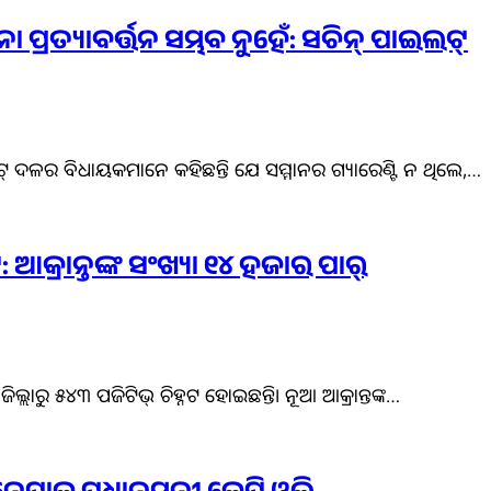
ା ପ୍ରତ୍ୟାବର୍ତ୍ତନ ସମ୍ଭବ ନୁହେଁ: ସଚିନ୍ ପାଇଲଟ୍
୍ ଦଳର ବିଧାୟକମାନେ କହିଛନ୍ତି ଯେ ସମ୍ମାନର ଗ୍ୟାରେଣ୍ଟି ନ ଥିଲେ,…
ଆକ୍ରାନ୍ତଙ୍କ ସଂଖ୍ୟା ୧୪ ହଜାର ପାର୍
ଲାରୁ ୫୪୩ ପଜିଟିଭ୍ ଚିହ୍ନଟ ହୋଇଛନ୍ତି। ନୂଆ ଆକ୍ରାନ୍ତଙ୍କ…