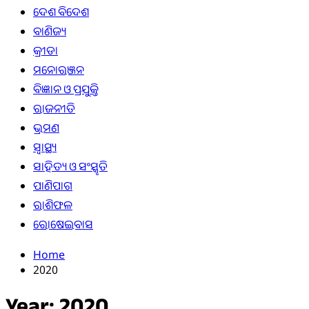
ଦେଶ ବିଦେଶ
ବାଣିଜ୍ୟ
କ୍ରୀଡା
ମନୋରଞ୍ଜନ
ବିଜ୍ଞାନ ଓ ପ୍ରଯୁକ୍ତି
ରାଜନୀତି
ଭ୍ରମଣ
ସ୍ୱାସ୍ଥ୍ୟ
ସାହିତ୍ୟ ଓ ସଂସ୍କୃତି
ପାଣିପାଗ
ରାଶିଫଳ
ରୋଷେଇବାସ
Home
2020