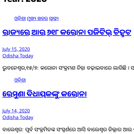
Year:
2020
ଓଡ଼ିଶା
ମୁଖ୍ୟ ଖବର
ସ୍ୱାସ୍ଥ୍ୟ
ରାଜ୍ୟରେ ଆଉ ୬୧୮ କରୋନା ପଜିଟିଭ୍‌ ଚିହ୍ନଟ
July 15, 2020
Odisha Today
ଭୁବନେଶ୍ୱର,୧୫/୭: କରୋନା ସଂକ୍ରମଣ ଚିନ୍ତା ବଢ଼ାଇବାରେ ଲାଗିଛି । 
ଓଡ଼ିଶା
ରେମୁଣା ବିଧାୟକଙ୍କୁ କରୋନା
July 14, 2020
Odisha Today
ବାଲେଶ୍ୱର: ପୂର୍ବ ସଂକ୍ରମିତଙ୍କ ସଂସ୍ପର୍ଶରେ ଆସି ବାଲେଶ୍ୱର ଜିଲ୍ଲାର