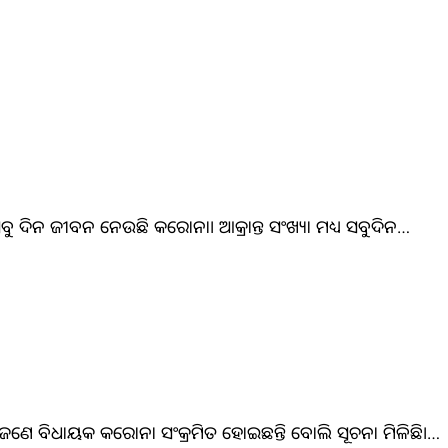
ସବୁ ଦିନ ଜୀବନ ନେଉଛି କରୋନା। ଆକ୍ରାନ୍ତ ସଂଖ୍ୟା ମଧ୍ୟ ସବୁଦିନ…
 ଆଉ ଜଣେ ବିଧା‌ୟକ କରୋନା ସଂକ୍ରମିତ ହୋଇଛନ୍ତି ବୋଲି ସୂଚନା ମିଳିଛି।…