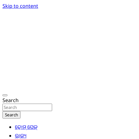
Skip to content
Breaking News | Odisha News | India News | World
Odisha Today News Network Pvt Ltd
Search
Search
ହୋମ୍ ପେଜ୍
ରାଜ୍ୟ