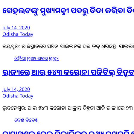
ଗେହଲଟଙ୍କୁ ମୁଖ୍ୟମନ୍ତ୍ରୀ ପଦରୁ ବିଦା କରିବା ବିନ
July 14, 2020
Odisha Today
ଜୟପୁର: ରାଜସ୍ଥାନରେ ସଚିନ ପାଇଲଟଙ୍କ ଦଳ ଜିଦ୍ ଧରିଛନ୍ତି। ପାଇଲଟ
ଓଡ଼ିଶା
ମୁଖ୍ୟ ଖବର
ସ୍ୱାସ୍ଥ୍ୟ
ରାଜ୍ୟରେ ଆଉ ୫୪୩ କରୋନା ପଜିଟିଭ୍‌ ଚିହ୍ନଟ: 
July 14, 2020
Odisha Today
ଭୁବନେଶ୍ୱର: ଆଉ ୫୪୩ କରୋନା ଆକ୍ରାନ୍ତ ଚିହ୍ନଟ। ଆଜି ରାଜ୍ୟରେ ୨୩ ଜିଲ୍
ଦେଶ ବିଦେଶ