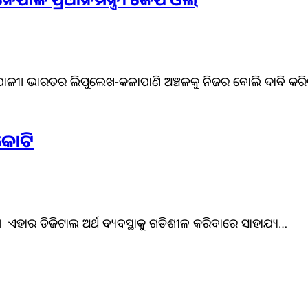
େପାଳ ପ୍ରଧାନମନ୍ତ୍ରୀ କେପି ଓଲି
 ନେପାଳୀ। ଭାରତର ଲିପୁଲେଖ-କଳାପାଣି ଅଞ୍ଚଳକୁ ନିଜର ବୋଲି ଦାବି କ
କୋଟି
 ଏହାର ଡିଜିଟାଲ ଅର୍ଥ ବ୍ୟବସ୍ଥାକୁ ଗତିଶୀଳ କରିବାରେ ସାହାଯ୍ୟ…