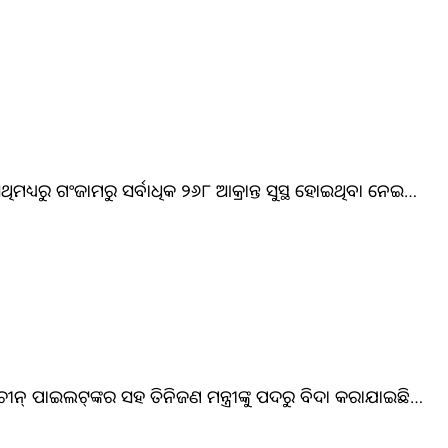
ଥିମଧ୍ୟରୁ ଗଂଜାମରୁ ସର୍ବାଧିକ ୨୬୮ ଆକ୍ରାନ୍ତ ସୁସ୍ଥ ହୋଇଥିବା ନେଇ…
୍‌ ପାଇଲଟ୍‌ଙ୍କର ସହ ତିନିଜଣ ମନ୍ତ୍ରୀଙ୍କୁ ପଦରୁ ବିଦା କରାଯାଇଛି…