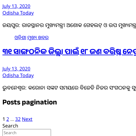
July 13, 2020
Odisha Today
ଜୟପୁର: ରାଜସ୍ଥାନର ମୁଖ୍ୟମନ୍ତ୍ରୀ ଅଶୋକ ଗେହଲଟ୍‌ ଓ ଉପ ମୁଖ୍ୟମନ୍ତ୍ରୀ
ଓଡ଼ିଶା
ମୁଖ୍ୟ ଖବର
୩୧ ସାଙ୍ଗଠନିକ ଜିଲ୍ଲା ପାଇଁ ୧୮ ଜଣ ବରିଷ୍ଠ ନେତ୍ରୀ
July 13, 2020
Odisha Today
ଭୁବନେଶ୍ୱର: କରୋନା ସଙ୍କଟ ସମୟରେ ବିଜେଡି ନିଜର ସଂଗଠନକୁ ସୁଦୃଢ଼
Posts pagination
1
2
…
32
Next
Search