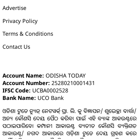
Advertise
Privacy Policy
Terms & Conditions
Contact Us
ଓଡ଼ିଶା ଟୁଡେ ବ୍ୟାଙ୍କ୍ ଆକାଉଣ୍ଟ ସମ୍ପର୍କୀୟ ସୂଚନା
Account Name:
ODISHA TODAY
Account Number:
25280210001431
IFSC Code:
UCBA0002528
Bank Name:
UCO Bank
ଓଡିଶା ଟୁଡେ ନ୍ୟୁଜ୍ ନେଟୱର୍କ୍ ପ୍ରା. ଲି. କୁ ବିଜ୍ଞାପନ/ ଶୁଭେଚ୍ଛା ବାର୍ତ୍ତା/
ଅନ୍ୟ କୌଣସି ଦେୟ ପୈଠ କରିବା ପାଇଁ ଏହି ବ୍ୟାଙ୍କ ଆକଉଣ୍ଟରେ
ପଠାଇପାରିବେ। କମ୍ପାନୀ ଆକାଉଣ୍ଟ ବ୍ୟତୀତ କୌଣସି ବ୍ୟକ୍ତିଗତ
ଆକାଉଣ୍ଟ/ ନଗଦ ଆକାରରେ ଓଡ଼ିଶା ଟୁଡେ ଦେୟ ଗ୍ରହଣ କରେ