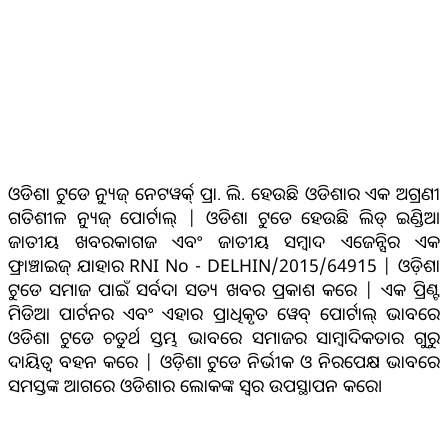
ଓଡିଶା ଟୁଡେ ନ୍ୟୁଜ୍ ନେଟୱର୍କ୍ ପ୍ରା. ଲି. ହେଉଛି ଓଡିଶାର ଏକ ଅଗ୍ରଣୀ
ଗତିଶୀଳ ନ୍ୟୁଜ୍ ପୋର୍ଟାଲ୍ | ଓଡିଶା ଟୁଡେ ହେଉଛି ଲିଡ୍ ଇଣ୍ଡିଆ
ଜାତୀୟ ଖବରକାଗଜ ଏବଂ ଜାତୀୟ ସମ୍ବାଦ ଏଜେନ୍ସିର ଏକ
ଫ୍ରାଞ୍ଚାଇଜ୍ ଯାହାର RNI No - DELHIN/2015/64915 | ଓଡ଼ିଶା
ଟୁଡେ ସମାଜ ପାଇଁ ସର୍ବଦା ସତ୍ୟ ଖବର ପ୍ରକାଶ କରେ | ଏକ ପ୍ରିଣ୍ଟ
ମିଡିଆ ପାର୍ଟନର ଏବଂ ଏହାର ପ୍ରାଧିକୃତ ୱେବ୍ ପୋର୍ଟାଲ୍ ଭାବରେ
ଓଡିଶା ଟୁଡେ ଚତୁର୍ଥ ସ୍ତମ୍ଭ ଭାବରେ ସମାଜର ସାମ୍ବାଦିକତାର ଗୁରୁ
ଦାୟିତ୍ବ ବହନ କରେ | ଓଡ଼ିଶା ଟୁଡେ ନିର୍ଭୀକ ଓ ନିରପେକ୍ଷ ଭାବରେ
ସମସ୍ତଙ୍କ ଆଗରେ ଓଡିଶାର ଲୋକଙ୍କ ସ୍ୱର ଉପସ୍ଥାପନ କରେ।
ସୋସିଆଲ୍ ମିଡିଆ