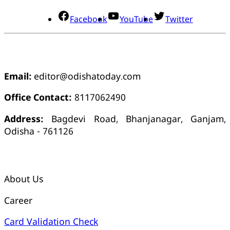
Facebook
YouTube
Twitter
ଯୋଗାଯୋଗ
Email:
editor@odishatoday.com
Office Contact:
8117062490
Address:
Bagdevi Road, Bhanjanagar, Ganjam,
Odisha - 761126
କ୍ୱିକ୍ ଲିଙ୍କ୍ସ୍
About Us
Career
Card Validation Check