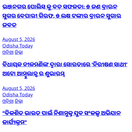
ଭଞ୍ଜନଗର ପୋଲିସ କୁ ବଡ଼ ସଫଳତା: ୫ ଜଣ ବ୍ରାଉନ
ସୁଗର ବେପାରୀ ଗିରଫ, ୫ ଲକ୍ଷ ଟଙ୍କାର ବ୍ରାଉନ ସୁଗାର
ଜବତ
August 5, 2026
Odisha Today
ଓଡ଼ିଶା
ଜିଲ୍ଲା
ବିଧାୟକ ନୀଳମଣିଙ୍କ ଦ୍ବାରା ସୋରଡାରେ ‘ନିରୀକ୍ଷଣ ସାଥୀ’
ଅଟୋ ଆମ୍ବୁଲାନ୍ସ ର ଶୁଭାରମ୍ଭ
August 5, 2026
Odisha Today
ଓଡ଼ିଶା
ଜିଲ୍ଲା
“ବିକଶିତ ଭାରତ ପାଇଁ ନିଶାମୁକ୍ତ ଯୁବ ସଂକଳ୍ପ ଅଭିଯାନ
କାର୍ଯ୍ୟକ୍ରମ”