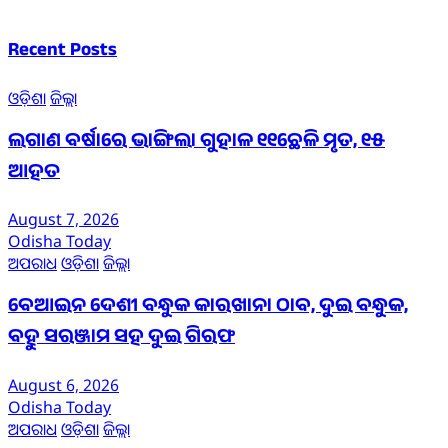
Recent Posts
ଓଡ଼ିଶା
ଜିଲ୍ଲା
ଲଗାଣ ବର୍ଷାରେ ଭାଙ୍ଗିଲା ଗୁହାଳ ୧୧ଛେଳି ମୃତ, ୧୫
ଆହତ
August 7, 2026
Odisha Today
ଅପରାଧ
ଓଡ଼ିଶା
ଜିଲ୍ଲା
ବେଆଇନ ଦେଶୀ ବନ୍ଧୁକ କାରଖାନା ଠାବ, ଦୁଇ ବନ୍ଧୁକ,
ବହୁ ସରଞ୍ଜାମ ସହ ଦୁଇ ଗିରଫ
August 6, 2026
Odisha Today
ଅପରାଧ
ଓଡ଼ିଶା
ଜିଲ୍ଲା