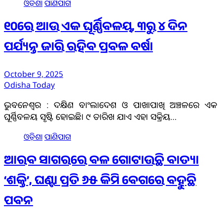
ଓଡ଼ିଶା
ପାଣିପାଗ
୧୦ରେ ଆଉ ଏକ ଘୂର୍ଣ୍ଣିବଳୟ, ୩ରୁ ୪ ଦିନ
ପର୍ଯ୍ୟନ୍ତ ଜାରି ରହିବ ପ୍ରବଳ ବର୍ଷା
October 9, 2025
Odisha Today
ଭୁବନେଶ୍ୱର : ଦକ୍ଷିଣ ବାଂଲାଦେଶ ଓ ପାଖାପାଖି ଅଞ୍ଚଳରେ ଏକ
ଘୂର୍ଣ୍ଣିବଳୟ ସୃଷ୍ଟି ହୋଇଛି। ୯ ତାରିଖ ଯାଏ ଏହା ସକ୍ରିୟ…
ଓଡ଼ିଶା
ପାଣିପାଗ
ଆରବ ସାଗରରେ ବଳ ଗୋଟାଉଛି ବାତ୍ୟା
‘ଶକ୍ତି’, ଘଣ୍ଟା ପ୍ରତି ୬୫ କିମି ବେଗରେ ବହୁଛି
ପବନ