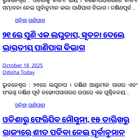
ଭୁବନେଶ୍ୱର : ଓଡିଶାକୁ ବାତ୍ୟା ଭୟ । ବଙ୍ଗୋପସାଗରରେ ବାତ୍ୟା
ସମ୍ଭାବନା ନେଇ ପୂର୍ବାନୁମାନ କଲା ପାଣିପାଗ ବିଭାଗ । ଦକ୍ଷିଣପୂର୍ବ…
ଓଡ଼ିଶା
ପାଣିପାଗ
୨୧ ରେ ପୁଣି ଏକ ଲଘୁଚାପ, ସୂଚନା ଦେଲେ
ଭାରତୀୟ ପାଣିପାଗ ବିଭାଗ
October 18, 2025
Odisha Today
ଭୁବନେଶ୍ୱର : ୨୧ରେ ଲଘୁଚାପ । ଦକ୍ଷିଣ ଆଣ୍ଡାମାନ ସାଗର ଏବଂ
ସଂଲଗ୍ନ ଦକ୍ଷିଣ ପୂର୍ବ ବଙ୍ଗୋପସାଗରର ଉପରେ ଏକ ଘୂର୍ଣ୍ଣିବଳୟ…
ଓଡ଼ିଶା
ପାଣିପାଗ
ଓଡ଼ିଶାରୁ ଫେରିଯିବ ମୌସୁମୀ, ୧୫ ତାରିଖରୁ
ରାଜ୍ୟରେ ଶୀତ ପଡ଼ିବା ନେଇ ପୂର୍ବାନୁମାନ