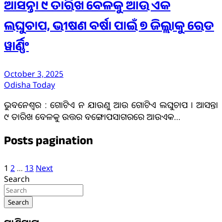
ଆସନ୍ତା ୯ ତାରିଖ ବେଳକୁ ଆଉ ଏକ
ଲଘୁଚାପ, ଭୀଷଣ ବର୍ଷା ପାଇଁ ୭ ଜିଲ୍ଲାକୁ ରେଡ
ୱାର୍ଣ୍ଣିଂ
October 3, 2025
Odisha Today
ଭୁବନେଶ୍ୱର : ଗୋଟିଏ ନ ଯାଉଣୁ ଆଉ ଗୋଟିଏ ଲଘୁଚାପ । ଆସନ୍ତା
୯ ତାରିଖ ବେଳକୁ ଉତ୍ତର ବଙ୍ଗୋପସାଗରରେ ଆଉଏକ…
Posts pagination
1
2
…
13
Next
Search
Search