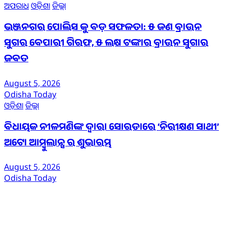
ଅପରାଧ
ଓଡ଼ିଶା
ଜିଲ୍ଲା
ଭଞ୍ଜନଗର ପୋଲିସ କୁ ବଡ଼ ସଫଳତା: ୫ ଜଣ ବ୍ରାଉନ
ସୁଗର ବେପାରୀ ଗିରଫ, ୫ ଲକ୍ଷ ଟଙ୍କାର ବ୍ରାଉନ ସୁଗାର
ଜବତ
August 5, 2026
Odisha Today
ଓଡ଼ିଶା
ଜିଲ୍ଲା
ବିଧାୟକ ନୀଳମଣିଙ୍କ ଦ୍ବାରା ସୋରଡାରେ ‘ନିରୀକ୍ଷଣ ସାଥୀ’
ଅଟୋ ଆମ୍ବୁଲାନ୍ସ ର ଶୁଭାରମ୍ଭ
August 5, 2026
Odisha Today
ଆମ ବିଷୟରେ