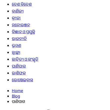
ଦେଶ ବିଦେଶ
ବାଣିଜ୍ୟ
କ୍ରୀଡା
ମନୋରଞ୍ଜନ
ବିଜ୍ଞାନ ଓ ପ୍ରଯୁକ୍ତି
ରାଜନୀତି
ଭ୍ରମଣ
ସ୍ୱାସ୍ଥ୍ୟ
ସାହିତ୍ୟ ଓ ସଂସ୍କୃତି
ପାଣିପାଗ
ରାଶିଫଳ
ରୋଷେଇବାସ
Home
Blog
ପାଣିପାଗ