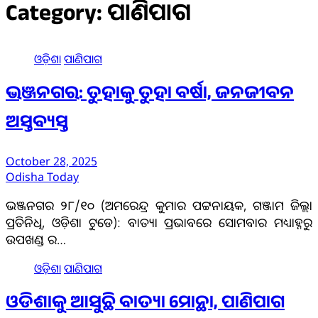
Category:
ପାଣିପାଗ
ଓଡ଼ିଶା
ପାଣିପାଗ
ଭଞ୍ଜନଗର: ତୁହାକୁ ତୁହା ବର୍ଷା, ଜନଜୀବନ
ଅସ୍ତବ୍ୟସ୍ତ
October 28, 2025
Odisha Today
ଭଞ୍ଜନଗର ୨୮/୧୦ (ଅମରେନ୍ଦ୍ର କୁମାର ପଟ୍ଟନାୟକ, ଗଞ୍ଜାମ ଜିଲ୍ଲା
ପ୍ରତିନିଧି, ଓଡ଼ିଶା ଟୁଡେ): ବାତ୍ୟା ପ୍ରଭାବରେ ସୋମବାର ମଧ୍ୟାହ୍ନରୁ
ଉପଖଣ୍ଡ ର…
ଓଡ଼ିଶା
ପାଣିପାଗ
ଓଡିଶାକୁ ଆସୁଛି ବାତ୍ୟା ମୋନ୍ଥା, ପାଣିପାଗ