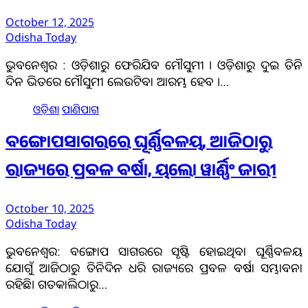
October 12, 2025
Odisha Today
ଭୁବନେଶ୍ୱର : ଓଡ଼ିଶାରୁ ଫେରିଯିବ ମୌସୁମୀ । ଓଡ଼ିଶାରୁ ଦୁଇ ତିନି
ଦିନ ଭିତରେ ମୌସୁମୀ ଲେଉଟିବା ଆରମ୍ଭ ହେବ ।…
ଓଡ଼ିଶା
ପାଣିପାଗ
ବଙ୍ଗୋପସାଗରରେ ଘୂର୍ଣ୍ଣିବଳୟ, ଆଜିଠାରୁ
ରାଜ୍ୟରେ ପ୍ରବଳ ବର୍ଷା, ୟଲୋ ୱାର୍ଣ୍ଣିଂ ଜାରୀ
October 10, 2025
Odisha Today
ଭୁବନେଶ୍ବର: ବଙ୍ଗୋପ ସାଗରରେ ସୃଷ୍ଟି ହୋଇଥିବା ଘୂର୍ଣ୍ଣିବଳୟ
ଯୋଗୁଁ ଆଜିଠାରୁ ତିନିଦିନ ଧରି ରାଜ୍ୟରେ ପ୍ରବଳ ବର୍ଷା ସମ୍ଭାବନା
ରହିଛି। ଗତକାଲିଠାରୁ…