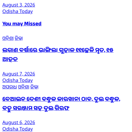
August 3, 2026
Odisha Today
You may Missed
ଓଡ଼ିଶା
ଜିଲ୍ଲା
ଲଗାଣ ବର୍ଷାରେ ଭାଙ୍ଗିଲା ଗୁହାଳ ୧୧ଛେଳି ମୃତ, ୧୫
ଆହତ
August 7, 2026
Odisha Today
ଅପରାଧ
ଓଡ଼ିଶା
ଜିଲ୍ଲା
ବେଆଇନ ଦେଶୀ ବନ୍ଧୁକ କାରଖାନା ଠାବ, ଦୁଇ ବନ୍ଧୁକ,
ବହୁ ସରଞ୍ଜାମ ସହ ଦୁଇ ଗିରଫ
August 6, 2026
Odisha Today