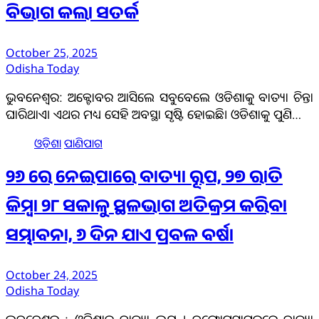
ବିଭାଗ କଲା ସତର୍କ
October 25, 2025
Odisha Today
ଭୁବନେଶ୍ବର: ଅକ୍ଟୋବର ଆସିଲେ ସବୁବେଲେ ଓଡିଶାକୁ ବାତ୍ୟା ଚିନ୍ତା
ଘାରିଥାଏ। ଏଥର ମଧ୍ୟ ସେହି ଅବସ୍ଥା ସୃଷ୍ଟି ହୋଇଛି। ଓଡିଶାକୁ ପୁଣି…
ଓଡ଼ିଶା
ପାଣିପାଗ
୨୬ ରେ ନେଇପାରେ ବାତ୍ୟା ରୂପ, ୨୭ ରାତି
କିମ୍ବା ୨୮ ସକାଳୁ ସ୍ଥଳଭାଗ ଅତିକ୍ରମ କରିବା
ସମ୍ଭାବନା, ୬ ଦିନ ଯାଏ ପ୍ରବଳ ବର୍ଷା
October 24, 2025
Odisha Today