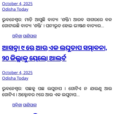
October 4, 2025
Odisha Today
ଭୁବନେଶ୍ବର: ମାଡ଼ି ଆସୁଛି ବାତ୍ୟା ‘ଶକ୍ତି’। ଆରବ ସାଗରରେ ବଳ
ଗୋଟାଉଛି ବାତ୍ୟା ‘ଶକ୍ତି’ । ଘନୀଭୂତ ହୋଇ ଭୀଷଣ ବାତ୍ୟାର…
ଓଡ଼ିଶା
ପାଣିପାଗ
ଆସନ୍ତା ୯ ରେ ଆଉ ଏକ ଲଘୁଚାପ ସମ୍ଭାବନା,
୨୦ ଜିଲ୍ଲାକୁ ୟେଲୋ ଆଲର୍ଟ
October 4, 2025
Odisha Today
ଭୁବନେଶ୍ବର: ପଛକୁ ପଛ ଲଘୁଚାପ । ଗୋଟିଏ ନ ଯାଉଣୁ ଆଉ
ଗୋଟିଏ । ଅକ୍ଟୋବର ୯ରେ ଆଉ ଏକ ଲଘୁଚାପ…
ଓଡ଼ିଶା
ପାଣିପାଗ