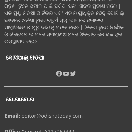
ଓଡ଼ିଶା ଟୁଡେ ସମାଜ ପାଇଁ ସର୍ବଦା ସତ୍ୟ ଖବର ପ୍ରକାଶ କରେ |
ଏକ ପ୍ରିଣ୍ଟ ମିଡିଆ ପାର୍ଟନର ଏବଂ ଏହାର ପ୍ରାଧିକୃତ ୱେବ୍ ପୋର୍ଟାଲ୍
ଭାବରେ ଓଡିଶା ଟୁଡେ ଚତୁର୍ଥ ସ୍ତମ୍ଭ ଭାବରେ ସମାଜର
ସାମ୍ବାଦିକତାର ଗୁରୁ ଦାୟିତ୍ବ ବହନ କରେ | ଓଡ଼ିଶା ଟୁଡେ ନିର୍ଭୀକ
ଓ ନିରପେକ୍ଷ ଭାବରେ ସମସ୍ତଙ୍କ ଆଗରେ ଓଡିଶାର ଲୋକଙ୍କ ସ୍ୱର
ଉପସ୍ଥାପନ କରେ।
ସୋସିଆଲ୍ ମିଡିଆ
Facebook
YouTube
Twitter
ଯୋଗାଯୋଗ
Email:
editor@odishatoday.com
Office Contact:
8117062490