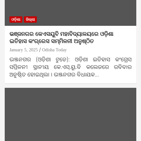
ଓଡ଼ିଶା
ଜିଲ୍ଲା
ଭଞ୍ଜନଗର କେଏସୟୁବି ମହାବିଦ୍ୟାଳୟରେ ଓଡ଼ିଶା
ଇତିହାସ କଂଗ୍ରେସ ସମ୍ମିଳନୀ ଅନୁଷ୍ଠିତ
January 5, 2025
Odisha Today
ଭଞ୍ଜନଗର (ଓଡ଼ିଶା ଟୁଡେ): ଓଡ଼ିଶା ଇତିହାସ କଂଗ୍ରେସ
ସମ୍ମିଳନୀ ସ୍ଥାନୀୟ କେ.ଏସ୍.ୟୁ.ବି କଲେଜରେ ରବିବାର
ଅନୁଷ୍ଠିତ ହୋଇଥିଲା । ଭଞ୍ଜନଗର ବିଧାୟକ…