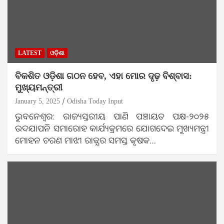
LATEST
ଓଡ଼ିଶା
ବିକଶିତ ଓଡ଼ିଶା ଗଠନ ହେବ, ଏହା ମୋର ଦୃଢ଼ ବିଶ୍ବାସ:
ମୁଖ୍ୟମନ୍ତ୍ରୀ
January 5, 2025
Odisha Today Input
ଭୁବନେଶ୍ବର: ରାଜ୍ୟସ୍ତରୀୟ ପାଣି ପଞ୍ଚାୟତ ପକ୍ଷ-୨୦୨୫
ଉଦଯାପନି ସମାରୋହ କାର୍ଯ୍ୟକ୍ରମରେ ଯୋଗଦେଇ ମୁଖ୍ୟମନ୍ତ୍ରୀ
ମୋହନ ଚରଣ ମାଝୀ ରାଜ୍ଯର ସମସ୍ତ କୃଷକ…