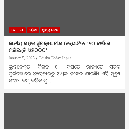
LATEST
ଓଡ଼ିଶା
ମୁଖ୍ୟ ଖବର
ଜାତୀୟ ସଡ଼କ ସୁରକ୍ଷା ମାସ ଉଦ୍‌ଘାଟିତ: ‘୧୦ ବର୍ଷରେ
ମରିଛନ୍ତି ୪୭୦୦୦’
January 5, 2025
Odisha Today Input
ଭୁବନେଶ୍ବର: ବିଗତ ୧୦ ବର୍ଷରେ ରାଜ୍ୟରେ ସଡ଼କ
ଦୁର୍ଘଟଣାରେ ୪୭ହଜାରରୁ ଅଧିକ ଜୀବନ ଯାଇଛି। ଏହି ମୃତ୍ୟୁ
ସଂଖ୍ୟା କମ୍ କରିବାକୁ…