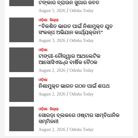
ଟଙ୍କାର ବ୍ରାଉନ ସୁଗାର ଜବତ
August 5, 2026
Odisha Today
ଓଡ଼ିଶା
ଜିଲ୍ଲା
“ବିକଶିତ ଭାରତ ପାଇଁ ନିଶାମୁକ୍ତ ଯୁବ
ସଂକଳ୍ପ ଅଭିଯାନ କାର୍ଯ୍ୟକ୍ରମ”
August 3, 2026
Odisha Today
ଓଡ଼ିଶା
ଟାଙ୍ଗୀ-ଚୌଦ୍ୱାର ଆଥଲେଟିକ
ଆସୋସିଏସନ୍‌ର ବାର୍ଷିକ ବୈଠକ
August 2, 2026
Odisha Today
ଓଡ଼ିଶା
ନିଶାମୁକ୍ତ ଭାରତ ଗଠନ ପାଇଁ ଶପଥ
August 2, 2026
Odisha Today
ଓଡ଼ିଶା
ଜିଲ୍ଲା
ସୋରଡ଼ା ବ୍ଲକରେ ଓଷ୍ଟାର ସାମ୍ବିଧାନିକ
ସମ୍ମିଳନୀ
August 2, 2026
Odisha Today