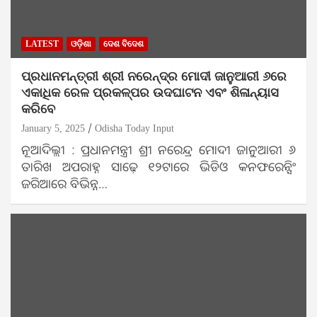
LATEST
ଓଡ଼ିଶା
ଦେଶ ବିଦେଶ
ପ୍ରଧାନମନ୍ତ୍ରୀ ଶ୍ରୀ ନରେନ୍ଦ୍ର ମୋଦୀ ଜାନୁଆରୀ ୬ରେ
ଏକାଧିକ ରେଳ ପ୍ରକଳ୍ପର ଉଦଘାଟନ ଏବଂ ଶିଳାନ୍ୟାସ
କରିବେ
January 5, 2025
Odisha Today Input
ନୂଆଦିଲ୍ଲୀ : ପ୍ରଧାନମନ୍ତ୍ରୀ ଶ୍ରୀ ନରେନ୍ଦ୍ର ମୋଦୀ ଜାନୁଆରୀ ୬
ତାରିଖ ଅପରାହ୍ନ ସାଢ଼େ ୧୨ଟାରେ ଭିଡିଓ କନଫରେନ୍ସିଂ
ଜରିଆରେ ବିଭିନ୍ନ…