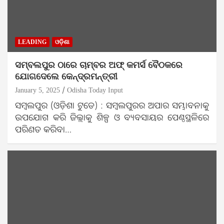
LEADING
ଓଡ଼ିଶା
ସମ୍ବଲପୁର ଠାରେ ଚାମ୍ବର ଅଫ୍ କମର୍ସ ବୈଠକରେ
ଯୋଗଦେଲେ କେନ୍ଦ୍ରମନ୍ତ୍ରୀ
January 5, 2025
Odisha Today Input
ସମ୍ବଲପୁର (ଓଡ଼ିଶା ଟୁଡେ) : ସମ୍ବଲପୁରର ଅପାର ସମ୍ଭାବନାକୁ
ଉପଯୋଗ କରି ଜିଲ୍ଲାକୁ ଶିଳ୍ପ ଓ ବ୍ୟବସାୟର ପେଣ୍ଠସ୍ଥଳିରେ
ପରିଣତ କରିବା…