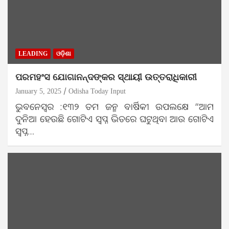
LEADING
ଓଡ଼ିଶା
ପରମହଂସ ଯୋଗାନନ୍ଦଙ୍କର ସ୍ଥାୟୀ ଉତ୍ତରାଧିକାରୀ
January 5, 2025
Odisha Today Input
ଭୁବନେସ୍ୱର :୧୩୨ ତମ ଜନ୍ମ ବାର୍ଷିକୀ ଉପଲକ୍ଷେ “ଆମ
ଦୁନିଆ ହେଉଛି ଗୋଟିଏ ସ୍ୱପ୍ନ ଭିତରେ ଘଟୁଥିବା ଆଉ ଗୋଟିଏ
ସ୍ୱପ୍ନ…