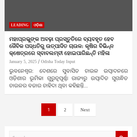
LEADING
ଓଡ଼ିଶା
ମହାପ୍ରଭୁଙ୍କ ଅବଢ଼ା ପ୍ରସ୍ତୁତିରେ ବ୍ୟବହୃତ ହେବ
ଜୈବିକ ପଦ୍ଧତିରୁ ଉତ୍ପାଦିତ ଚାଉଳ: କୃଷିର ବିଭିନ୍ନ
କ୍ଷେତ୍ରରେ ସ୍ବାବଲମ୍ବୀ ହୋଇପାରିଛନ୍ତି ମହିଳା
January 5, 2025
Odisha Today Input
ଭୁବନେଶ୍ବର: ଦେଶରେ ସୁବାସିତ ଚାଉଳ ଉତ୍ପାଦନରେ
ଓଡ଼ିଶାର ଭୂମିକା ଗୁରୁତ୍ୱପୂର୍ଣ୍ଣ। ରାଜ୍ୟରୁ ଉତ୍ପାଦିତ ସୁଗନ୍ଧିତ
ଚାଉଳର ବଜାର ଚାହିଦା ଥିବା କହିଛନ୍ତି…
Posts
1
2
Next
pagination
S