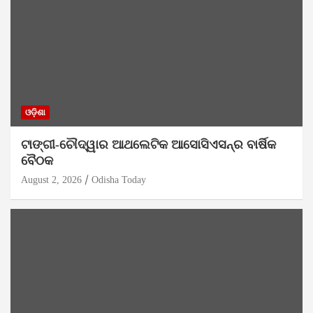
ଓଡ଼ିଶା
ଟାଙ୍ଗୀ-ଚୌଦ୍ୱାର ଆଥଲେଟିକ ଆସୋସିଏସନ୍‌ର ବାର୍ଷିକ
ବୈଠକ
August 2, 2026
Odisha Today