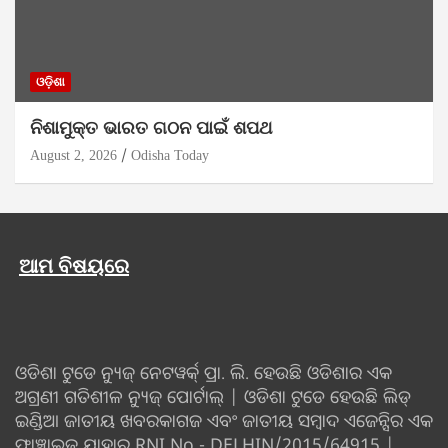
ଓଡ଼ିଶା
ନିଶାମୁକ୍ତ ଭାରତ ଗଠନ ପାଇଁ ଶପଥ
August 2, 2026
Odisha Today
ଆମ ବିଷୟରେ
ଓଡିଶା ଟୁଡେ ନ୍ୟୁଜ୍ ନେଟୱର୍କ୍ ପ୍ରା. ଲି. ହେଉଛି ଓଡିଶାର ଏକ
ଅଗ୍ରଣୀ ଗତିଶୀଳ ନ୍ୟୁଜ୍ ପୋର୍ଟାଲ୍ | ଓଡିଶା ଟୁଡେ ହେଉଛି ଲିଡ୍
ଇଣ୍ଡିଆ ଜାତୀୟ ଖବରକାଗଜ ଏବଂ ଜାତୀୟ ସମ୍ବାଦ ଏଜେନ୍ସିର ଏକ
ଫ୍ରାଞ୍ଚାଇଜ୍ ଯାହାର RNI No - DELHIN/2015/64915 |