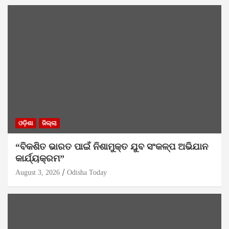
ଓଡ଼ିଶା
ଜିଲ୍ଲା
“ବିକଶିତ ଭାରତ ପାଇଁ ନିଶାମୁକ୍ତ ଯୁବ ସଂକଳ୍ପ ଅଭିଯାନ
କାର୍ଯ୍ୟକ୍ରମ”
August 3, 2026
Odisha Today