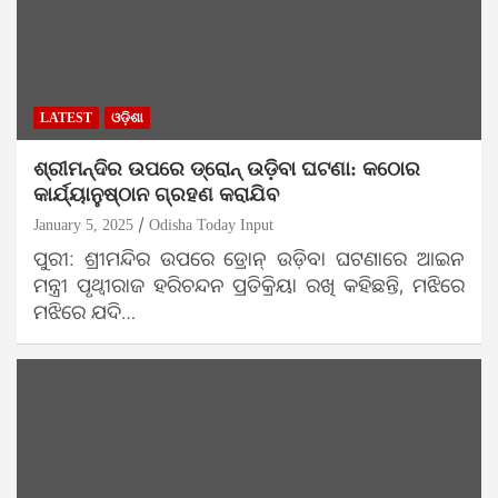
LATEST
ଓଡ଼ିଶା
ଶ୍ରୀମନ୍ଦିର ଉପରେ ଡ୍ରୋନ୍ ଉଡ଼ିବା ଘଟଣା: କଠୋର
କାର୍ଯ୍ୟାନୁଷ୍ଠାନ ଗ୍ରହଣ କରାଯିବ
January 5, 2025
Odisha Today Input
ପୁରୀ: ଶ୍ରୀମନ୍ଦିର ଉପରେ ଡ୍ରୋନ୍ ଉଡ଼ିବା ଘଟଣାରେ ଆଇନ
ମନ୍ତ୍ରୀ ପୃଥ୍ବୀରାଜ ହରିଚନ୍ଦନ ପ୍ରତିକ୍ରିୟା ରଖି କହିଛନ୍ତି, ମଝିରେ
ମଝିରେ ଯଦି…