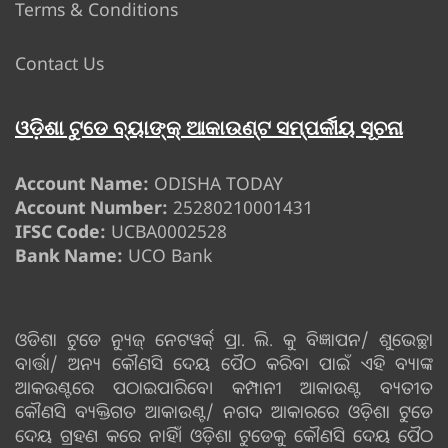
Terms & Conditions
Contact Us
ଓଡ଼ିଶା ଟୁଡେ ବ୍ୟାଙ୍କ୍ ଆକାଉଣ୍ଟ ସମ୍ପର୍କୀୟ ସୂଚନା
Account Name:
ODISHA TODAY
Account Number:
25280210001431
IFSC Code:
UCBA0002528
Bank Name:
UCO Bank
ଓଡିଶା ଟୁଡେ ନ୍ୟୁଜ୍ ନେଟୱର୍କ୍ ପ୍ରା. ଲି. କୁ ବିଜ୍ଞାପନ/ ଶୁଭେଚ୍ଛା
ବାର୍ତ୍ତା/ ଅନ୍ୟ କୌଣସି ଦେୟ ପୈଠ କରିବା ପାଇଁ ଏହି ବ୍ୟାଙ୍କ
ଆକଉଣ୍ଟରେ ପଠାଇପାରିବେ। କମ୍ପାନୀ ଆକାଉଣ୍ଟ ବ୍ୟତୀତ
କୌଣସି ବ୍ୟକ୍ତିଗତ ଆକାଉଣ୍ଟ/ ନଗଦ ଆକାରରେ ଓଡ଼ିଶା ଟୁଡେ
ଦେୟ ଗ୍ରହଣ କରେ ନାହିଁ। ଓଡ଼ିଶା ଟୁଡେକୁ କୌଣସି ଦେୟ ପୈଠ