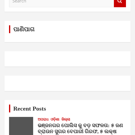
e
a
r
c
h
ପାଣିପାଗ
Recent Posts
ଅପରାଧ
ଓଡ଼ିଶା
ଜିଲ୍ଲା
ଭଞ୍ଜନଗର ପୋଲିସ କୁ ବଡ଼ ସଫଳତା: ୫ ଜଣ
ବ୍ରାଉନ ସୁଗର ବେପାରୀ ଗିରଫ, ୫ ଲକ୍ଷ