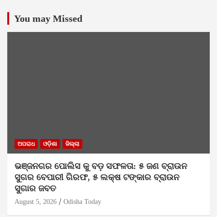
You may Missed
ଅପରାଧ
ଓଡ଼ିଶା
ଜିଲ୍ଲା
ଭଞ୍ଜନଗର ପୋଲିସ କୁ ବଡ଼ ସଫଳତା: ୫ ଜଣ ବ୍ରାଉନ
ସୁଗର ବେପାରୀ ଗିରଫ, ୫ ଲକ୍ଷ ଟଙ୍କାର ବ୍ରାଉନ
ସୁଗାର ଜବତ
August 5, 2026
Odisha Today