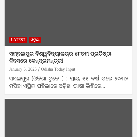
LATEST
ଓଡ଼ିଶା
ସମ୍ବଲପୁର ବିଶ୍ୱବିଦ୍ୟାଳୟର ୫୮ତମ ପ୍ରତିଷ୍ଠା
ଦିବସରେ କେନ୍ଦ୍ରମନ୍ତ୍ରୀ
January 5, 2025
Odisha Today Input
ସମ୍ବଲପୁର (ଓଡ଼ିଶା ଟୁଡେ ) : ପ୍ରାୟ ୧୧ ବର୍ଷ ପରେ ୨୦୩୬
ମସିହା ଏପ୍ରିଲ ପହିଲାରେ ଓଡ଼ିଶା ଭାଷା ଭିତ୍ତିରେ…