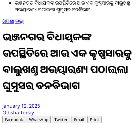
ଭଞ୍ଜନଗର ବିଧାୟକଙ୍କ ଉପସ୍ଥିତିରେ ଆଉ ଏକ କୃଷ୍ଣସାରକୁ ବାଲୁଖଣ୍ଡ
ଅଭୟାରଣ୍ୟ ପଠାଇଲା ଘୁମୁସର ବନବିଭାଗ
ଓଡ଼ିଶା
ଜିଲ୍ଲା
ଭଞ୍ଜନଗର ବିଧାୟକଙ୍କ
ଉପସ୍ଥିତିରେ ଆଉ ଏକ କୃଷ୍ଣସାରକୁ
ବାଲୁଖଣ୍ଡ ଅଭୟାରଣ୍ୟ ପଠାଇଲା
ଘୁମୁସର ବନବିଭାଗ
January 12, 2025
Odisha Today
Facebook
WhatsApp
Twitter
Email
Print