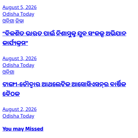
August 5, 2026
Odisha Today
ଓଡ଼ିଶା
ଜିଲ୍ଲା
“ବିକଶିତ ଭାରତ ପାଇଁ ନିଶାମୁକ୍ତ ଯୁବ ସଂକଳ୍ପ ଅଭିଯାନ
କାର୍ଯ୍ୟକ୍ରମ”
August 3, 2026
Odisha Today
ଓଡ଼ିଶା
ଟାଙ୍ଗୀ-ଚୌଦ୍ୱାର ଆଥଲେଟିକ ଆସୋସିଏସନ୍‌ର ବାର୍ଷିକ
ବୈଠକ
August 2, 2026
Odisha Today
You may Missed