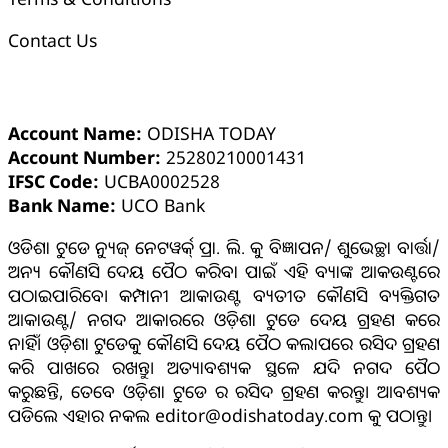
Contact Us
ଓଡ଼ିଶା ଟୁଡେ ବ୍ୟାଙ୍କ୍ ଆକାଉଣ୍ଟ ସମ୍ପର୍କୀୟ ସୂଚନା
Account Name:
ODISHA TODAY
Account Number:
25280210001431
IFSC Code:
UCBA0002528
Bank Name:
UCO Bank
ଓଡିଶା ଟୁଡେ ନ୍ୟୁଜ୍ ନେଟୱର୍କ୍ ପ୍ରା. ଲି. କୁ ବିଜ୍ଞାପନ/ ଶୁଭେଚ୍ଛା ବାର୍ତ୍ତା/
ଅନ୍ୟ କୌଣସି ଦେୟ ପୈଠ କରିବା ପାଇଁ ଏହି ବ୍ୟାଙ୍କ ଆକଉଣ୍ଟରେ
ପଠାଇପାରିବେ। କମ୍ପାନୀ ଆକାଉଣ୍ଟ ବ୍ୟତୀତ କୌଣସି ବ୍ୟକ୍ତିଗତ
ଆକାଉଣ୍ଟ/ ନଗଦ ଆକାରରେ ଓଡ଼ିଶା ଟୁଡେ ଦେୟ ଗ୍ରହଣ କରେ
ନାହିଁ। ଓଡ଼ିଶା ଟୁଡେକୁ କୌଣସି ଦେୟ ପୈଠ କଲାପରେ ରସିଦ ଗ୍ରହଣ
କରି ପାଖରେ ରଖନ୍ତୁ। ଅତ୍ୟାବଶ୍ୟକ ସ୍ଥଳେ ଯଦି ନଗଦ ପୈଠ
କରୁଛନ୍ତି, ତେବେ ଓଡ଼ିଶା ଟୁଡେ ର ରସିଦ ଗ୍ରହଣ କରନ୍ତୁ। ଆବଶ୍ୟକ
ପଡିଲେ ଏହାର ନକଲ editor@odishatoday.com କୁ ପଠାନ୍ତୁ।