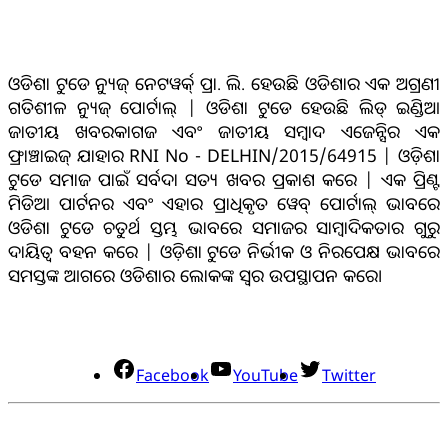
ଓଡିଶା ଟୁଡେ ନ୍ୟୁଜ୍ ନେଟୱର୍କ୍ ପ୍ରା. ଲି. ହେଉଛି ଓଡିଶାର ଏକ ଅଗ୍ରଣୀ
ଗତିଶୀଳ ନ୍ୟୁଜ୍ ପୋର୍ଟାଲ୍ | ଓଡିଶା ଟୁଡେ ହେଉଛି ଲିଡ୍ ଇଣ୍ଡିଆ
ଜାତୀୟ ଖବରକାଗଜ ଏବଂ ଜାତୀୟ ସମ୍ବାଦ ଏଜେନ୍ସିର ଏକ
ଫ୍ରାଞ୍ଚାଇଜ୍ ଯାହାର RNI No - DELHIN/2015/64915 | ଓଡ଼ିଶା
ଟୁଡେ ସମାଜ ପାଇଁ ସର୍ବଦା ସତ୍ୟ ଖବର ପ୍ରକାଶ କରେ | ଏକ ପ୍ରିଣ୍ଟ
ମିଡିଆ ପାର୍ଟନର ଏବଂ ଏହାର ପ୍ରାଧିକୃତ ୱେବ୍ ପୋର୍ଟାଲ୍ ଭାବରେ
ଓଡିଶା ଟୁଡେ ଚତୁର୍ଥ ସ୍ତମ୍ଭ ଭାବରେ ସମାଜର ସାମ୍ବାଦିକତାର ଗୁରୁ
ଦାୟିତ୍ବ ବହନ କରେ | ଓଡ଼ିଶା ଟୁଡେ ନିର୍ଭୀକ ଓ ନିରପେକ୍ଷ ଭାବରେ
ସମସ୍ତଙ୍କ ଆଗରେ ଓଡିଶାର ଲୋକଙ୍କ ସ୍ୱର ଉପସ୍ଥାପନ କରେ।
ସୋସିଆଲ୍ ମିଡିଆ
Facebook
YouTube
Twitter
ଯୋଗାଯୋଗ