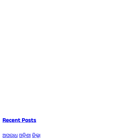
Recent Posts
ଅପରାଧ
ଓଡ଼ିଶା
ଜିଲ୍ଲା