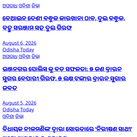
ଅପରାଧ
ଓଡ଼ିଶା
ଜିଲ୍ଲା
ବେଆଇନ ଦେଶୀ ବନ୍ଧୁକ କାରଖାନା ଠାବ, ଦୁଇ ବନ୍ଧୁକ,
ବହୁ ସରଞ୍ଜାମ ସହ ଦୁଇ ଗିରଫ
August 6, 2026
Odisha Today
ଅପରାଧ
ଓଡ଼ିଶା
ଜିଲ୍ଲା
ଭଞ୍ଜନଗର ପୋଲିସ କୁ ବଡ଼ ସଫଳତା: ୫ ଜଣ ବ୍ରାଉନ
ସୁଗର ବେପାରୀ ଗିରଫ, ୫ ଲକ୍ଷ ଟଙ୍କାର ବ୍ରାଉନ ସୁଗାର
ଜବତ
August 5, 2026
Odisha Today
ଓଡ଼ିଶା
ଜିଲ୍ଲା
ବିଧାୟକ ନୀଳମଣିଙ୍କ ଦ୍ବାରା ସୋରଡାରେ ‘ନିରୀକ୍ଷଣ ସାଥୀ’