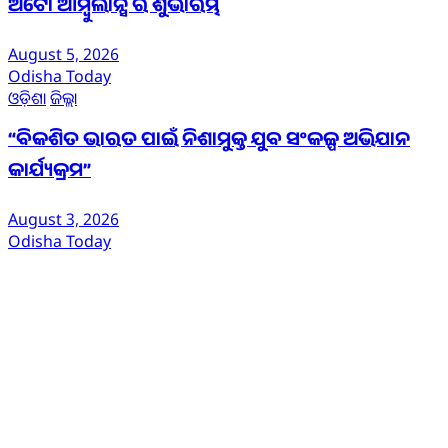
ଅଟୋ ଆମ୍ବୁଲାନ୍ସ ର ଶୁଭାରମ୍ଭ
August 5, 2026
Odisha Today
ଓଡ଼ିଶା
ଜିଲ୍ଲା
“ବିକଶିତ ଭାରତ ପାଇଁ ନିଶାମୁକ୍ତ ଯୁବ ସଂକଳ୍ପ ଅଭିଯାନ
କାର୍ଯ୍ୟକ୍ରମ”
August 3, 2026
Odisha Today
ଆମ ବିଷୟରେ