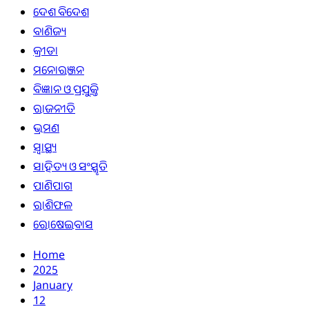
ଦେଶ ବିଦେଶ
ବାଣିଜ୍ୟ
କ୍ରୀଡା
ମନୋରଞ୍ଜନ
ବିଜ୍ଞାନ ଓ ପ୍ରଯୁକ୍ତି
ରାଜନୀତି
ଭ୍ରମଣ
ସ୍ୱାସ୍ଥ୍ୟ
ସାହିତ୍ୟ ଓ ସଂସ୍କୃତି
ପାଣିପାଗ
ରାଶିଫଳ
ରୋଷେଇବାସ
Home
2025
January
12