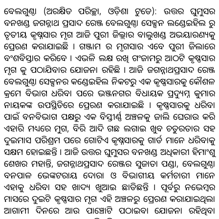
ବେଲଗୁଣ୍ଠା (ଅରକ୍ଷିତ ପରିଚ୍ଛା, ଓଡ଼ିଶା ଟୁଡେ): ଉତ୍ତର ଘୁମୁସର
ବନଖଣ୍ଡ ଜଗନ୍ନାଥ ପ୍ରସାଦ ରେଞ୍ଜ ବେଲଗୁଣ୍ଠା ସେକ୍ସନ ଲଣ୍ଡେଇହିଲ ରୁ
ତୃତୀୟ କୃଷ୍ନସାର ମୃଗ ଆଜି ପୁରୀ ଜିଲ୍ଲାର ବାଲୁଖଣ୍ଡ ଅଭୟାରଣ୍ୟକୁ
ପ୍ରେରଣ କରାଯାଇଛି । ଗଞ୍ଜାମ ର ମୃଗସାର ଏବେ ପୁରୀ ଜିଲାରେ
ବଂଶବିସ୍ତାର କରିବେ । ଏଭଳି ଲକ୍ଷ ରଖି ଗଂଜାମରୁ ଆଠଟି କୃଷ୍ଣସାର
ମୃଗ କୁ ପଠାଯିବାର ଯୋଜନା ରହିଛି । ଆଜି ଜଗନ୍ନାଥପ୍ରସାଦ ରେଞ୍ଜ
ବେଲଗୁଣ୍ଠା ସେକ୍ସନର କଣ୍ଡେଇହିଲ ନିକଟରୁ ଏକ କୃଷ୍ଣସାରକୁ କୌଶଳ
କ୍ରମେ ବିଭାଗ ଧରିବା ପରେ ଭଞ୍ଜନଗର ବିଧାୟକ ପ୍ରଦ୍ୟୁମ୍ନ କୁମାର
ନାୟକଙ୍କ ଉପସ୍ଥିତିରେ ପ୍ରେରଣ କରାଯାଇଛି । କୃଷ୍ଣସାରକୁ ଧରିବା
ପାଇଁ ବନବିଭାଗ ପକ୍ଷରୁ ଏକ ବିସ୍ତୀର୍ଣ୍ଣ ଅଞ୍ଚଳକୁ ଜାଲି ଘେରାଉ କରି
ଏହାରି ମଧ୍ୟରେ ମୁଗ, ବିରି ଆଦି ଗଛ ଲଗାଇ ଖୁବ ଚତୁରତାର ସହ
ଦୁଇମାସ ପରିଶ୍ରମ ପରେ ଗୋଟିଏ କୃଷ୍ନସାରକୁ ଗାର୍ଡ ମାନେ ଧରିବାକୁ
ସକ୍ଷମ ହୋଇଛନ୍ତି । ଆଜି ଉତ୍ତର ଘୁମୁସର ବନଖଣ୍ଡ ଅଧିକାରୀ ହିମାଂଶୁ
ଶେଖର ମହାନ୍ତି, ଜଗନ୍ନାଥପ୍ରସାଦ ରେଞ୍ଜର ସୁଜାତା ପଣ୍ଡା, ବେଲଗୁଣ୍ଠା
ବନପାଳ ଭେଙ୍କଟରାୟ ଦୋରା ଓ ବିଭାଗୀୟ କର୍ମଚାରୀ ମାନେ
ଏହାକୁ ଧରିବା ସହ ଖାଦ୍ୟ ଖୁଆଇ ଛାଡିଛନ୍ତି । ପୂର୍ବରୁ ନଭେମ୍ବର
ମାସରେ ଦୁଇଟି କୃଷ୍ଣସାର ମୃଗ ଏହି ଅଞ୍ଚଳରୁ ପ୍ରେରଣ କରାଯାଇଥିଲା
ଆଗାମୀ ଦିନରେ ଆଉ ପାଞ୍ଚୋଟି ପଠାଇବା ଯୋଜନା ରହିଥିବା