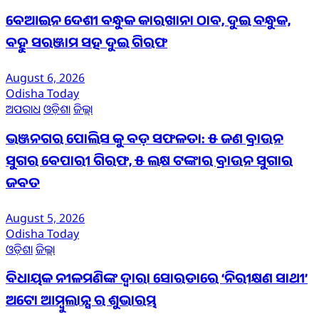
ବେଆଇନ ଦେଶୀ ବନ୍ଧୁକ କାରଖାନା ଠାବ, ଦୁଇ ବନ୍ଧୁକ,
ବହୁ ସରଞ୍ଜାମ ସହ ଦୁଇ ଗିରଫ
August 6, 2026
Odisha Today
ଅପରାଧ
ଓଡ଼ିଶା
ଜିଲ୍ଲା
ଭଞ୍ଜନଗର ପୋଲିସ କୁ ବଡ଼ ସଫଳତା: ୫ ଜଣ ବ୍ରାଉନ
ସୁଗର ବେପାରୀ ଗିରଫ, ୫ ଲକ୍ଷ ଟଙ୍କାର ବ୍ରାଉନ ସୁଗାର
ଜବତ
August 5, 2026
Odisha Today
ଓଡ଼ିଶା
ଜିଲ୍ଲା
ବିଧାୟକ ନୀଳମଣିଙ୍କ ଦ୍ବାରା ସୋରଡାରେ ‘ନିରୀକ୍ଷଣ ସାଥୀ’
ଅଟୋ ଆମ୍ବୁଲାନ୍ସ ର ଶୁଭାରମ୍ଭ