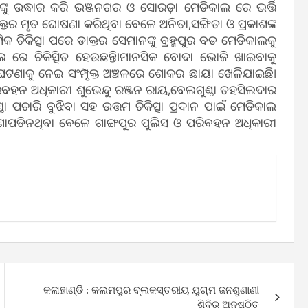
୍କୁ ଉଦ୍ଧାର କରି ଭଞ୍ଜନଗର ଓ ସୋରଡ଼ା ମେଡିକାଲ ରେ ଭର୍ତ୍ତି
କ୍ତର ମୃତ ଘୋଷଣା କରିଥିବା ବେଳେ ଅନିତା,ସଙ୍ଗିତା ଓ ପ୍ରକାଶଙ୍କ
ମିକ ଚିକିତ୍ସା ପରେ ଡାକ୍ତର ସେମାନଙ୍କୁ ବ୍ରହ୍ମପୁର ବଡ ମେଡିକାଲକୁ
ାଲ ରେ ଚିକିତ୍ସିତ ହେଉଛନ୍ତି।ମାନସିକ ବୋଦା ଭୋଜି ଖାଇବାକୁ
 ଘଟଣାକୁ ନେଇ ସଂମ୍ପୃକ୍ତ ଅଞ୍ଚଳରେ ଶୋକର ଛାୟା ଖେଳିଯାଇଛି।
ବହନ ଅଧିକାରୀ ଶୁଭେନ୍ଦୁ ରଞ୍ଜନ ରାୟ,ବେଲଗୁଣ୍ଠା ତହସିଲଦାର
ସ୍ଥା ପଚାରି ବୁଝିବା ସହ ଉତ୍ତମ ଚିକିତ୍ସା ପ୍ରଦାନ ପାଇଁ ମେଡିକାଲ
କାରଣ ଜଣାପଡିନଥିବା ବେଳେ ଗାଙ୍ଗପୁର ପୁଲିସ ଓ ପରିବହନ ଅଧିକାରୀ
କଳାହାଣ୍ଡି : କଲମପୁର ବ୍ଲକସ୍ତରୀୟ ଯୁଗ୍ମ ଜନଶୁଣାଣୀ
ଶିବିର ଅନୁଷ୍ଠିତ