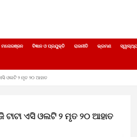
ମନୋରଞ୍ଜନ
ବିଜ୍ଞାନ ଓ ପ୍ରଯୁକ୍ତି
ରାଜନୀତି
ଭ୍ରମଣ
ସ୍ୱାସ୍ଥ୍
ଏସି ଓଲଟି ୨ ମୃତ ୨୦ ଆହାତ
ି ଟାଟା ଏସି ଓଲଟି ୨ ମୃତ ୨୦ ଆହାତ