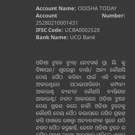
Account Name:
ODISHA TODAY
Account Number:
25280210001431
IFSC Code:
UCBA0002528
Bank Name:
UCO Bank
ଓଡିଶା ଟୁଡେ ନ୍ୟୁଜ୍ ନେଟୱର୍କ୍ ପ୍ରା. ଲି. କୁ
ବିଜ୍ଞାପନ/ ଶୁଭେଚ୍ଛା ବାର୍ତ୍ତା/ ଅନ୍ୟ କୌଣସି
ଦେୟ ପୈଠ କରିବା ପାଇଁ ଏହି ବ୍ୟାଙ୍କ
ଆକଉଣ୍ଟରେ ପଠାଇପାରିବେ। କମ୍ପାନୀ
ଆକାଉଣ୍ଟ ବ୍ୟତୀତ କୌଣସି ବ୍ୟକ୍ତିଗତ
ଆକାଉଣ୍ଟ/ ନଗଦ ଆକାରରେ ଓଡ଼ିଶା ଟୁଡେ
ଦେୟ ଗ୍ରହଣ କରେ ନାହିଁ। ଓଡ଼ିଶା ଟୁଡେକୁ
କୌଣସି ଦେୟ ପୈଠ କଲାପରେ ରସିଦ ଗ୍ରହଣ
କରି ପାଖରେ ରଖନ୍ତୁ। ଅତ୍ୟାବଶ୍ୟକ ସ୍ଥଳେ ଯଦି
ନଗଦ ପୈଠ କରୁଛନ୍ତି, ତେବେ ଓଡ଼ିଶା ଟୁଡେ ର
ରସିଦ ଗ୍ରହଣ କରନ୍ତୁ। ଆବଶ୍ୟକ ପଡିଲେ ଏହାର