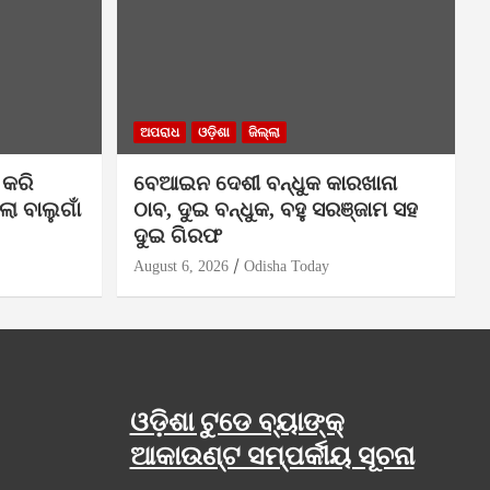
ଅପରାଧ
ଓଡ଼ିଶା
ଜିଲ୍ଲା
 କରି
ବେଆଇନ ଦେଶୀ ବନ୍ଧୁକ କାରଖାନା
ା ବାଲୁଗାଁ
ଠାବ, ଦୁଇ ବନ୍ଧୁକ, ବହୁ ସରଞ୍ଜାମ ସହ
ଦୁଇ ଗିରଫ
August 6, 2026
Odisha Today
ଓଡ଼ିଶା ଟୁଡେ ବ୍ୟାଙ୍କ୍
ଆକାଉଣ୍ଟ ସମ୍ପର୍କୀୟ ସୂଚନା