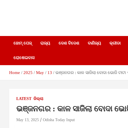
Skip
to
content
Breaking
Odisha
News |
Odisha
Today
News |
India
ହୋମ୍ ପେଜ୍
ରାଜ୍ୟ
ଦେଶ ବିଦେଶ
ବାଣିଜ୍ୟ
କ୍ରୀଡା
News |
News
World
ରୋଷେଇବାସ
News |
Network
Odisha
Home
2025
May
13
ଭଞ୍ଜନଗର : କାଳ ସାଜିଲା ବୋଦା ଭୋଜି ଟାଟା 
Today
Pvt Ltd
LATEST
ଜିଲ୍ଲା
ଭଞ୍ଜନଗର : କାଳ ସାଜିଲା ବୋଦା ଭୋଜ
May 13, 2025
Odisha Today Input