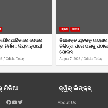
ା
ଓଡ଼ିଶା
ଜିଲ୍ଲା
 ପୌରପାଳିକାରେ ପେଭର
ନିଶାଶକ୍ତ ଯୁବକକୁ ଉଦ୍ଧାର
ତା ନିର୍ମାଣ: ନିୟମାନୁଯାୟୀ
ଚିକିତ୍ସା ପରେ ଘରକୁ ପଠାଇଲ
?
ପୋଲିସ
26
Odisha Today
August 7, 2026
Odisha Today
୍ ମିଡିଆ
କ୍ୱିକ୍ ଲିଙ୍କ୍ସ୍
Facebook
YouTube
Twitter
About Us