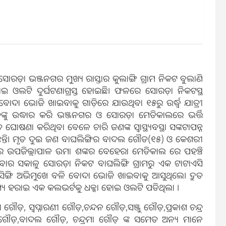
ୋରଡ଼ା ଭଞ୍ଜନଗର ମୁଖ୍ୟ ରାସ୍ତାର କୁଲାଙ୍ଗି ଗ୍ରାମ ନିକଟ ବୁଲାଣି
ଇ ଓଲଟି ଦୁର୍ଘଟଣାଗ୍ରସ୍ତ ହୋଇଛି। ଫଳରେ ସୋରଡ଼ା ନିକଟସ୍ଥ
 ବୋଦା ଭୋଜି ଖାଇବାକୁ ଗାଡ଼ିରେ ଯାଉଥିବା ୧୫ରୁ ଉର୍ଦ୍ଧ୍ବ ଯାତ୍ରୀ
ଙ୍କୁ ଉଦ୍ଧାର କରି ଭଞ୍ଜନଗର ଓ ସୋରଡ଼ା ମେଡିକାଲରେ ଭର୍ତ୍ତି
ଷଣା କରିଥିବା ବେଳେ ଚାରି ଜଣଙ୍କ ସ୍ବାସ୍ଥ୍ୟବସ୍ଥା ସଙ୍କଟାପନ୍ନ
ିଛନ୍ତି। ମୃତ ଦୁଇ ଜଣ ବାଘଲିଙ୍ଗିର ବାଦଲ ଗୌଡ(୧୫) ଓ କେଶରୀ
ର ଉପଜିଲ୍ଲାପାଳ ଉମା ଶଙ୍କର ବେହେରା ମେଡିକାଲ ରେ ପହଞ୍ଚି
ମଙ୍ଗଳବାର ସକାଳୁ ସୋରଡ଼ା ନିକଟ ବାଘଲିଙ୍ଗି ଗ୍ରାମରୁ ଏକ ଟାଟାଏସି
ରସିଙ୍ଗି ଅଭିମୁଖେ ବଳି ବୋଦା ଭୋଜି ଖାଇବାକୁ ଆସୁଥିଲେ। ଦ୍ରୁତ
ାମ୍ୟ ହରାଇ ଏକ କଲଭର୍ଟକୁ ଧକ୍କା ହୋଇ ଓଲଟି ପଡିଥିଲା ।
଼, ସ୍ବପ୍ନାରଣୀ ଗୌଡ଼,ଚନ୍ଦନ ଗୌଡ଼,ସଞ୍ଜୁ ଗୌଡ଼,ପ୍ରକାଶ ଚନ୍ଦ୍ର
ଗୌଡ଼,ବାଦଲ ଗୌଡ଼, ଚନ୍ଦ୍ରମା ଗୌଡ଼ ଙ୍କ ସମେତ ଅନ୍ୟ ମାନେ