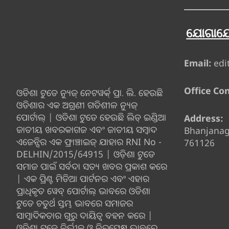
ଯୋଗାଯ
Email:
edi
Office Con
ଓଡିଶା ଟୁଡେ ନ୍ୟୁଜ୍ ନେଟୱର୍କ୍ ପ୍ରା. ଲି. ହେଉଛି
ଓଡିଶାର ଏକ ଅଗ୍ରଣୀ ଗତିଶୀଳ ନ୍ୟୁଜ୍
ପୋର୍ଟାଲ୍ | ଓଡିଶା ଟୁଡେ ହେଉଛି ଲିଡ୍ ଇଣ୍ଡିଆ
Address:
ଜାତୀୟ ଖବରକାଗଜ ଏବଂ ଜାତୀୟ ସମ୍ବାଦ
Bhanjana
ଏଜେନ୍ସିର ଏକ ଫ୍ରାଞ୍ଚାଇଜ୍ ଯାହାର RNI No -
761126
DELHIN/2015/64915 | ଓଡ଼ିଶା ଟୁଡେ
ସମାଜ ପାଇଁ ସର୍ବଦା ସତ୍ୟ ଖବର ପ୍ରକାଶ କରେ
| ଏକ ପ୍ରିଣ୍ଟ ମିଡିଆ ପାର୍ଟନର ଏବଂ ଏହାର
ପ୍ରାଧିକୃତ ୱେବ୍ ପୋର୍ଟାଲ୍ ଭାବରେ ଓଡିଶା
ଟୁଡେ ଚତୁର୍ଥ ସ୍ତମ୍ଭ ଭାବରେ ସମାଜର
ସାମ୍ବାଦିକତାର ଗୁରୁ ଦାୟିତ୍ବ ବହନ କରେ |
ଓଡ଼ିଶା ଟୁଡେ ନିର୍ଭୀକ ଓ ନିରପେକ୍ଷ ଭାବରେ