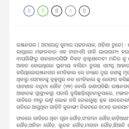
ଭଞ୍ଜନଗର ( ଅମରେନ୍ଦ୍ର କୁମାର ପଟ୍ଟନାୟକ, ଓଡ଼ିଶା ଟୁଡେ) : ସ
ରାସ୍ତାରେ ମଙ୍ଗଳବାର ଏକ ଟାଟାଏସି ଗାଡି ଭାରସାମ୍ୟ ହରା
ବାଘଲିଙ୍ଗିରୁ ସାନବୋରସିଙ୍ଗି ନିକଟ ବ୍ରାହ୍ମଣଦେବୀ ମନ୍ଦିର କୁ
ଆହତ ହୋଇଥିଲେ। ସ୍ଥାନୀୟ ବାସିନ୍ଦା ତୁରନ୍ତ ସମସ୍ତ ଆହାତ
କରିଥିଲେ।ଭଞ୍ଜନଗର ମେଡିକାଲ ରେ ଡାକ୍ତର ଦୁଇ ଜଣଙ୍କୁ ମୃତ ଘୋ
ଥିବାରୁ ସେମାନଙ୍କୁ ବ୍ରହ୍ମପୁର ବଡ ମେଡିକାଲ କୁ ରେଫର କର
ପାଟଣାର ଚନ୍ଦ୍ରମା ଗୌଡ (୨୭) ବୋଲି ଜଣାପଡିଛି। ଭଞ୍ଜନଗ
ଆହାତଙ୍କ ସ୍ବାସ୍ଥ୍ୟବସ୍ଥା ପଚାରି ବୁଝିଛନ୍ତି।ସୂଚନାନୁସାରେ, 
ଗାଡିରେ ୧୭ରୁ ଉର୍ଦ୍ଧ୍ବ ଲୋକ ବସି ବେଲଗୁଣ୍ଠା ବ୍ଲକ ସାନବୋ
ଗତିରେ ଆସୁଥିବା ଗାଡ଼ିଟି କୁଳାଙ୍ଗୀ ନିକଟରେ ହଠାତ୍‌ ଭାରସ
ଫଳରେ ଗାଡିରେ ଥିବା ପୂଜା ଗୌଡ଼,ସଂଗୀତା ଗୌଡ଼,ହାଡ଼ିଆଣୀ ଗୌଡ
ଗୌଡ଼,ଅନିତା ଗୌଡ଼, କୁନ୍ଦନ ଗୌଡ଼,ମାଗତା ଗୌଡ଼,ଝିଆନି 