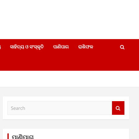
ୟ
ସାହିତ୍ୟ ଓ ସଂସ୍କୃତି
ପାଣିପାଗ
ରାଶିଫଳ
S
e
a
r
c
h
ପାଣିପାଗ