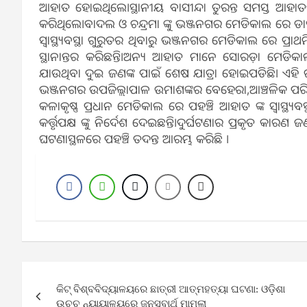
ଆହାତ ହୋଇଥିଲେ।ସ୍ଥାନୀୟ ବାସୀନ୍ଦା ତୁରନ୍ତ ସମସ୍ତ ଆହାତଙ
କରିଥିଲେ।ବାଦଲ ଓ ଚନ୍ଦ୍ରମା ଙ୍କୁ ଭଞ୍ଜନଗର ମେଡିକାଲ ରେ ଡା
ସ୍ୱାସ୍ଥ୍ୟବସ୍ଥା ଗୁରୁତର ଥିବାରୁ ଭଞ୍ଜନଗର ମେଡିକାଲ ରେ ପ୍ରାଥ
ସ୍ଥାନାନ୍ତର କରିଛନ୍ତି।ଅନ୍ୟ ଆହାତ ମାନେ ସୋରଡ଼ା ମେଡିକ
ଯାଉଥିବା ଦୁଇ ଜଣଙ୍କ ପାଇଁ ଶେଷ ଯାତ୍ରା ହୋଇପଡିଛି। ଏହି
ଭଞ୍ଜନଗର ଉପଜିଲ୍ଲାପାଳ ଉମାଶଙ୍କର ବେହେରା,ଆଞ୍ଚଳିକ ପରି
କଳାକୃଷ୍ଣ ପ୍ରଧାନ ମେଡିକାଲ ରେ ପହଞ୍ଚି ଆହାତ ଙ୍କ ସ୍ବାସ୍ଥ୍ୟବ
କର୍ତ୍ତୃପକ୍ଷ ଙ୍କୁ ନିର୍ଦେଶ ଦେଇଛନ୍ତି।ଦୁର୍ଘଟଣାର ପ୍ରକୃତ 
ଘଟଣାସ୍ଥଳରେ ପହଞ୍ଚି ତଦନ୍ତ ଆରମ୍ଭ କରିଛି ।
Post
କିଟ୍ ବିଶ୍ବବିଦ୍ୟାଳୟରେ ଛାତ୍ରୀ ଆତ୍ମହତ୍ୟା ଘଟଣା: ଓଡ଼ିଶା
navigation
ଉଚ୍ଚ ନ୍ୟାୟାଳୟରେ ଜନସ୍ବାର୍ଥ ମାମଲା