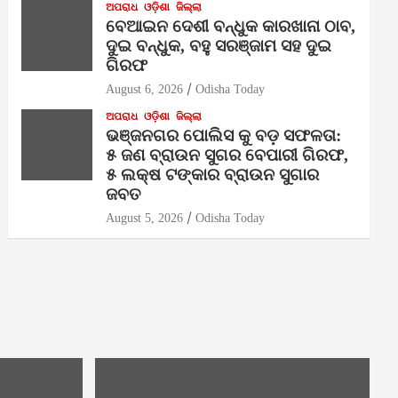
ଅପରାଧ
ଓଡ଼ିଶା
ଜିଲ୍ଲା
ବେଆଇନ ଦେଶୀ ବନ୍ଧୁକ କାରଖାନା ଠାବ,
ଦୁଇ ବନ୍ଧୁକ, ବହୁ ସରଞ୍ଜାମ ସହ ଦୁଇ
ଗିରଫ
August 6, 2026
Odisha Today
ଅପରାଧ
ଓଡ଼ିଶା
ଜିଲ୍ଲା
ଭଞ୍ଜନଗର ପୋଲିସ କୁ ବଡ଼ ସଫଳତା:
୫ ଜଣ ବ୍ରାଉନ ସୁଗର ବେପାରୀ ଗିରଫ,
୫ ଲକ୍ଷ ଟଙ୍କାର ବ୍ରାଉନ ସୁଗାର
ଜବତ
August 5, 2026
Odisha Today