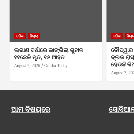
ଓଡ଼ିଶା
ଜିଲ୍ଲା
ଓଡ଼ିଶା
ଜିଲ୍ଲ
ଲଗାଣ ବର୍ଷାରେ ଭାଙ୍ଗିଲା ଗୁହାଳ
ଚୌଦ୍ୱାର
୧୧ଛେଳି ମୃତ, ୧୫ ଆହତ
ବ୍ଲକ ରାସ୍
ହେଉଛି କି
August 7, 2026
Odisha Today
August 7, 20
ଆମ ବିଷୟରେ
ସୋସିଆଲ