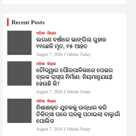
Recent Posts
ଓଡ଼ିଶା
ଜିଲ୍ଲା
ଲଗାଣ ବର୍ଷାରେ ଭାଙ୍ଗିଲା ଗୁହାଳ
୧୧ଛେଳି ମୃତ, ୧୫ ଆହତ
August 7, 2026
Odisha Today
ଓଡ଼ିଶା
ଜିଲ୍ଲା
ଚୌଦ୍ୱାର ପୌରପାଳିକାରେ ପେଭର
ବ୍ଲକ ରାସ୍ତା ନିର୍ମାଣ: ନିୟମାନୁଯାୟୀ
ହେଉଛି କି?
August 7, 2026
Odisha Today
ଓଡ଼ିଶା
ଜିଲ୍ଲା
ନିଶାଶକ୍ତ ଯୁବକକୁ ଉଦ୍ଧାର କରି
ଚିକିତ୍ସା ପରେ ଘରକୁ ପଠାଇଲା ବାଲୁଗାଁ
ପୋଲିସ
August 7, 2026
Odisha Today