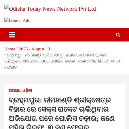
Skip
to
content
Breaking News | Odisha News | India News | World News |
Odisha Today News Network Pvt
Odisha Today
Ltd
Home
2025
August
9
ବ୍ରହ୍ମପୁର: ନୀମଖଣ୍ଡି ଶ୍ରୀକ୍ଷେତ୍ର ବିହାର ରେ ସେକ୍ସ ରାକେଟ
ଚାଲିଥିବାର ଅଭିଯୋଗ ପରେ ପୋଲିସ ଚଢ଼ାଉ; ଜଣେ ମହିଳା ଗିରଫ, ୩ ଜଣ
ଫେରାର
ଅପରାଧ
ଓଡ଼ିଶା
ବ୍ରହ୍ମପୁର: ନୀମଖଣ୍ଡି ଶ୍ରୀକ୍ଷେତ୍ର
ବିହାର ରେ ସେକ୍ସ ରାକେଟ ଚାଲିଥିବାର
ଅଭିଯୋଗ ପରେ ପୋଲିସ ଚଢ଼ାଉ; ଜଣେ
ମହିଳା ଗିରଫ, ୩ ଜଣ ଫେରାର