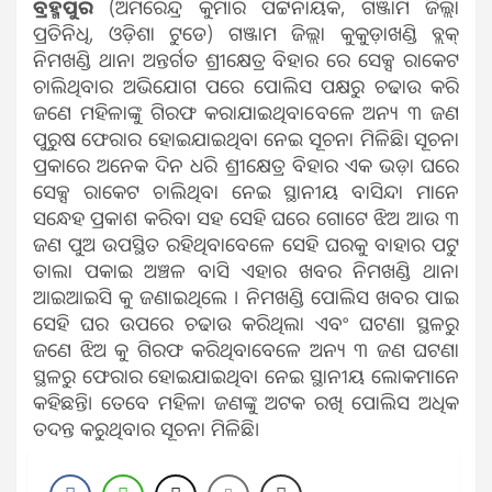
ବ୍ରହ୍ମପୁର
(ଅମରେନ୍ଦ୍ର କୁମାର ପଟ୍ଟନାୟକ, ଗଞ୍ଜାମ ଜିଲ୍ଲା
ପ୍ରତିନିଧି, ଓଡ଼ିଶା ଟୁଡେ) ଗଞ୍ଜାମ ଜିଲ୍ଲା କୁକୁଡ଼ାଖଣ୍ଡି ବ୍ଲକ୍
ନିମଖଣ୍ଡି ଥାନା ଅନ୍ତର୍ଗତ ଶ୍ରୀକ୍ଷେତ୍ର ବିହାର ରେ ସେକ୍ସ ରାକେଟ
ଚାଲିଥିବାର ଅଭିଯୋଗ ପରେ ପୋଲିସ ପକ୍ଷରୁ ଚଢାଉ କରି
ଜଣେ ମହିଳାଙ୍କୁ ଗିରଫ କରାଯାଇଥିବାବେଳେ ଅନ୍ୟ ୩ ଜଣ
ପୁରୁଷ ଫେରାର ହୋଇଯାଇଥିବା ନେଇ ସୂଚନା ମିଳିଛି। ସୂଚନା
ପ୍ରକାରେ ଅନେକ ଦିନ ଧରି ଶ୍ରୀକ୍ଷେତ୍ର ବିହାର ଏକ ଭଡ଼ା ଘରେ
ସେକ୍ସ ରାକେଟ ଚାଲିଥିବା ନେଇ ସ୍ଥାନୀୟ ବାସିନ୍ଦା ମାନେ
ସନ୍ଧେହ ପ୍ରକାଶ କରିବା ସହ ସେହି ଘରେ ଗୋଟେ ଝିଅ ଆଉ ୩
ଜଣ ପୁଅ ଉପସ୍ଥିତ ରହିଥିବାବେଳେ ସେହି ଘରକୁ ବାହାର ପଟୁ
ତାଲା ପକାଇ ଅଞ୍ଚଳ ବାସି ଏହାର ଖବର ନିମଖଣ୍ଡି ଥାନା
ଆଇଆଇସି କୁ ଜଣାଇଥିଲେ । ନିମଖଣ୍ଡି ପୋଲିସ ଖବର ପାଇ
ସେହି ଘର ଉପରେ ଚଢାଉ କରିଥିଲା ଏବଂ ଘଟଣା ସ୍ଥଳରୁ
ଜଣେ ଝିଅ କୁ ଗିରଫ କରିଥିବାବେଳେ ଅନ୍ୟ ୩ ଜଣ ଘଟଣା
ସ୍ଥଳରୁ ଫେରାର ହୋଇଯାଇଥିବା ନେଇ ସ୍ଥାନୀୟ ଲୋକମାନେ
କହିଛନ୍ତି। ତେବେ ମହିଳା ଜଣଙ୍କୁ ଅଟକ ରଖି ପୋଲିସ ଅଧିକ
ତଦନ୍ତ କରୁଥିବାର ସୂଚନା ମିଳିଛି।