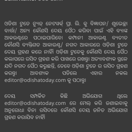
ଓଡିଶା ଟୁଡେ ନ୍ୟୁଜ୍ ନେଟୱର୍କ୍ ପ୍ରା. ଲି. କୁ ବିଜ୍ଞାପନ/ ଶୁଭେଚ୍ଛା
ବାର୍ତ୍ତା/ ଅନ୍ୟ କୌଣସି ଦେୟ ପୈଠ କରିବା ପାଇଁ ଏହି ବ୍ୟାଙ୍କ
ଆକଉଣ୍ଟରେ ପଠାଇପାରିବେ। କମ୍ପାନୀ ଆକାଉଣ୍ଟ ବ୍ୟତୀତ
କୌଣସି ବ୍ୟକ୍ତିଗତ ଆକାଉଣ୍ଟ/ ନଗଦ ଆକାରରେ ଓଡ଼ିଶା ଟୁଡେ
ଦେୟ ଗ୍ରହଣ କରେ ନାହିଁ। ଓଡ଼ିଶା ଟୁଡେକୁ କୌଣସି ଦେୟ ପୈଠ
କଲାପରେ ରସିଦ ଗ୍ରହଣ କରି ପାଖରେ ରଖନ୍ତୁ। ଅତ୍ୟାବଶ୍ୟକ ସ୍ଥଳେ
ଯଦି ନଗଦ ପୈଠ କରୁଛନ୍ତି, ତେବେ ଓଡ଼ିଶା ଟୁଡେ ର ରସିଦ ଗ୍ରହଣ
କରନ୍ତୁ। ଆବଶ୍ୟକ ପଡିଲେ ଏହାର ନକଲ
editor@odishatoday.com କୁ ପଠାନ୍ତୁ।
ଦେୟ ସମ୍ପର୍କିତ କିଛି ଅଭିଯୋଗ ଥିଲେ
editor@odishatoday.com ରେ ମେଲ୍ କରି ଜଣାଇବାକୁ
ଅନୁରୋଧ। ବିନା ରସିଦରେ କୌଣସି ଦେୟ ଜନିତ ଅଭିଯୋଗ
ଗ୍ରହଣ କରାଯିବ ନାହିଁ।