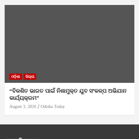
ଓଡ଼ିଶା
ଜିଲ୍ଲା
“ବିକଶିତ ଭାରତ ପାଇଁ ନିଶାମୁକ୍ତ ଯୁବ ସଂକଳ୍ପ ଅଭିଯାନ
କାର୍ଯ୍ୟକ୍ରମ”
August 3, 2026
Odisha Today