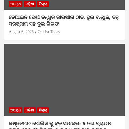
ଅପରାଧ
ଓଡ଼ିଶା
ଜିଲ୍ଲା
ବେଆଇନ ଦେଶୀ ବନ୍ଧୁକ କାରଖାନା ଠାବ, ଦୁଇ ବନ୍ଧୁକ, ବହୁ
ସରଞ୍ଜାମ ସହ ଦୁଇ ଗିରଫ
August 6, 2026
Odisha Today
ଅପରାଧ
ଓଡ଼ିଶା
ଜିଲ୍ଲା
ଭଞ୍ଜନଗର ପୋଲିସ କୁ ବଡ଼ ସଫଳତା: ୫ ଜଣ ବ୍ରାଉନ