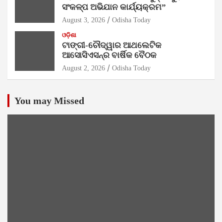
ସଂକଳ୍ପ ଅଭିଯାନ କାର୍ଯ୍ୟକ୍ରମ”
August 3, 2026
Odisha Today
ଓଡ଼ିଶା
ଟାଙ୍ଗୀ-ଚୌଦ୍ୱାର ଆଥଲେଟିକ
ଆସୋସିଏସନ୍‌ର ବାର୍ଷିକ ବୈଠକ
August 2, 2026
Odisha Today
You may Missed