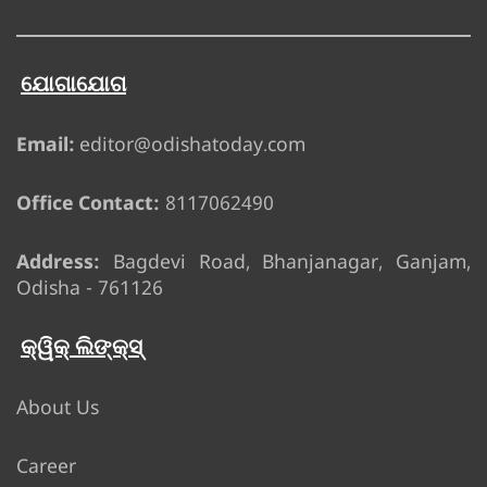
ଯୋଗାଯୋଗ
Email:
editor@odishatoday.com
Office Contact:
8117062490
Address:
Bagdevi Road, Bhanjanagar, Ganjam,
Odisha - 761126
କ୍ୱିକ୍ ଲିଙ୍କ୍ସ୍
About Us
Career