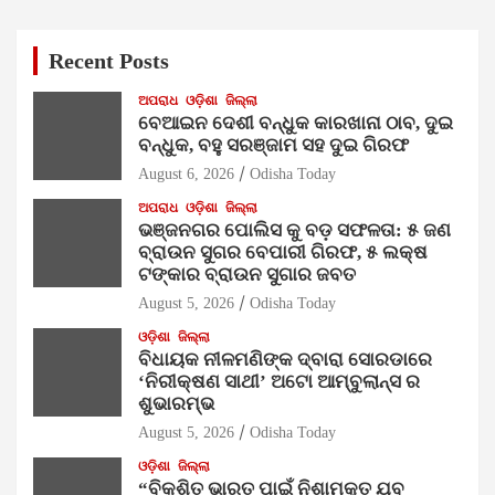
Recent Posts
ଅପରାଧ
ଓଡ଼ିଶା
ଜିଲ୍ଲା
ବେଆଇନ ଦେଶୀ ବନ୍ଧୁକ କାରଖାନା ଠାବ, ଦୁଇ
ବନ୍ଧୁକ, ବହୁ ସରଞ୍ଜାମ ସହ ଦୁଇ ଗିରଫ
August 6, 2026
Odisha Today
ଅପରାଧ
ଓଡ଼ିଶା
ଜିଲ୍ଲା
ଭଞ୍ଜନଗର ପୋଲିସ କୁ ବଡ଼ ସଫଳତା: ୫ ଜଣ
ବ୍ରାଉନ ସୁଗର ବେପାରୀ ଗିରଫ, ୫ ଲକ୍ଷ
ଟଙ୍କାର ବ୍ରାଉନ ସୁଗାର ଜବତ
August 5, 2026
Odisha Today
ଓଡ଼ିଶା
ଜିଲ୍ଲା
ବିଧାୟକ ନୀଳମଣିଙ୍କ ଦ୍ବାରା ସୋରଡାରେ
‘ନିରୀକ୍ଷଣ ସାଥୀ’ ଅଟୋ ଆମ୍ବୁଲାନ୍ସ ର
ଶୁଭାରମ୍ଭ
August 5, 2026
Odisha Today
ଓଡ଼ିଶା
ଜିଲ୍ଲା
“ବିକଶିତ ଭାରତ ପାଇଁ ନିଶାମୁକ୍ତ ଯୁବ