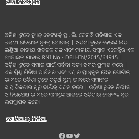
ଆମ ବିଷୟରେ
ଓଡିଶା ଟୁଡେ ନ୍ୟୁଜ୍ ନେଟୱର୍କ୍ ପ୍ରା. ଲି. ହେଉଛି ଓଡିଶାର ଏକ
ଅଗ୍ରଣୀ ଗତିଶୀଳ ନ୍ୟୁଜ୍ ପୋର୍ଟାଲ୍ | ଓଡିଶା ଟୁଡେ ହେଉଛି ଲିଡ୍
ଇଣ୍ଡିଆ ଜାତୀୟ ଖବରକାଗଜ ଏବଂ ଜାତୀୟ ସମ୍ବାଦ ଏଜେନ୍ସିର ଏକ
ଫ୍ରାଞ୍ଚାଇଜ୍ ଯାହାର RNI No - DELHIN/2015/64915 |
ଓଡ଼ିଶା ଟୁଡେ ସମାଜ ପାଇଁ ସର୍ବଦା ସତ୍ୟ ଖବର ପ୍ରକାଶ କରେ |
ଏକ ପ୍ରିଣ୍ଟ ମିଡିଆ ପାର୍ଟନର ଏବଂ ଏହାର ପ୍ରାଧିକୃତ ୱେବ୍ ପୋର୍ଟାଲ୍
ଭାବରେ ଓଡିଶା ଟୁଡେ ଚତୁର୍ଥ ସ୍ତମ୍ଭ ଭାବରେ ସମାଜର
ସାମ୍ବାଦିକତାର ଗୁରୁ ଦାୟିତ୍ବ ବହନ କରେ | ଓଡ଼ିଶା ଟୁଡେ ନିର୍ଭୀକ
ଓ ନିରପେକ୍ଷ ଭାବରେ ସମସ୍ତଙ୍କ ଆଗରେ ଓଡିଶାର ଲୋକଙ୍କ ସ୍ୱର
ଉପସ୍ଥାପନ କରେ।
ସୋସିଆଲ୍ ମିଡିଆ
Facebook
YouTube
Twitter