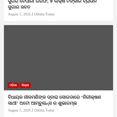
ସୁଗର ବେପାରୀ ଗିରଫ, ୫ ଲକ୍ଷ ଟଙ୍କାର ବ୍ରାଉନ
ସୁଗାର ଜବତ
August 5, 2026
Odisha Today
ଓଡ଼ିଶା
ଜିଲ୍ଲା
ବିଧାୟକ ନୀଳମଣିଙ୍କ ଦ୍ବାରା ସୋରଡାରେ ‘ନିରୀକ୍ଷଣ
ସାଥୀ’ ଅଟୋ ଆମ୍ବୁଲାନ୍ସ ର ଶୁଭାରମ୍ଭ
August 5, 2026
Odisha Today