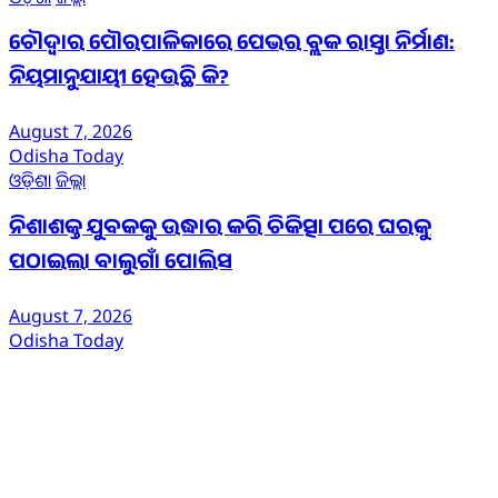
ଚୌଦ୍ୱାର ପୌରପାଳିକାରେ ପେଭର ବ୍ଲକ ରାସ୍ତା ନିର୍ମାଣ:
ନିୟମାନୁଯାୟୀ ହେଉଛି କି?
August 7, 2026
Odisha Today
ଓଡ଼ିଶା
ଜିଲ୍ଲା
ନିଶାଶକ୍ତ ଯୁବକକୁ ଉଦ୍ଧାର କରି ଚିକିତ୍ସା ପରେ ଘରକୁ
ପଠାଇଲା ବାଲୁଗାଁ ପୋଲିସ
August 7, 2026
Odisha Today
ଆମ ବିଷୟରେ