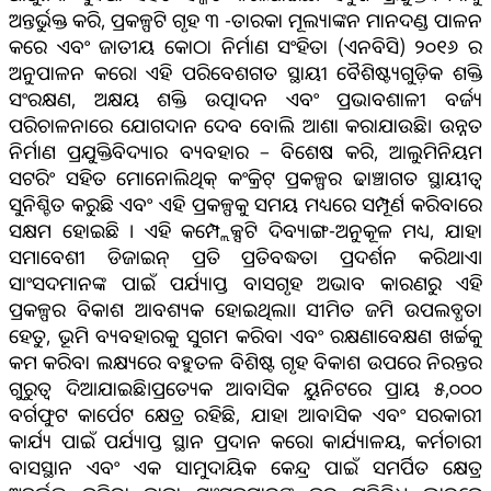
ଅନ୍ତର୍ଭୁକ୍ତ କରି, ପ୍ରକଳ୍ପଟି ଗୃହ ୩ -ତାରକା ମୂଲ୍ୟାଙ୍କନ ମାନଦଣ୍ଡ ପାଳନ
କରେ ଏବଂ ଜାତୀୟ କୋଠା ନିର୍ମାଣ ସଂହିତା (ଏନବିସି) ୨୦୧୬ ର
ଅନୁପାଳନ କରେ। ଏହି ପରିବେଶଗତ ସ୍ଥାୟୀ ବୈଶିଷ୍ଟ୍ୟଗୁଡ଼ିକ ଶକ୍ତି
ସଂରକ୍ଷଣ, ଅକ୍ଷୟ ଶକ୍ତି ଉତ୍ପାଦନ ଏବଂ ପ୍ରଭାବଶାଳୀ ବର୍ଜ୍ୟ
ପରିଚାଳନାରେ ଯୋଗଦାନ ଦେବ ବୋଲି ଆଶା କରାଯାଉଛି। ଉନ୍ନତ
ନିର୍ମାଣ ପ୍ରଯୁକ୍ତିବିଦ୍ୟାର ବ୍ୟବହାର – ବିଶେଷ କରି, ଆଲୁମିନିୟମ
ସଟରିଂ ସହିତ ମୋନୋଲିଥିକ୍ କଂକ୍ରିଟ୍ ପ୍ରକଳ୍ପର ଢାଞ୍ଚାଗତ ସ୍ଥାୟୀତ୍ୱ
ସୁନିଶ୍ଚିତ କରୁଛି ଏବଂ ଏହି ପ୍ରକଳ୍ପକୁ ସମୟ ମଧ୍ୟରେ ସମ୍ପୂର୍ଣ କରିବାରେ
ସକ୍ଷମ ହୋଇଛି । ଏହି କମ୍ପ୍ଲେକ୍ସଟି ଦିବ୍ୟାଙ୍ଗ-ଅନୁକୂଳ ମଧ୍ୟ, ଯାହା
ସମାବେଶୀ ଡିଜାଇନ୍ ପ୍ରତି ପ୍ରତିବଦ୍ଧତା ପ୍ରଦର୍ଶନ କରିଥାଏ।
ସାଂସଦମାନଙ୍କ ପାଇଁ ପର୍ଯ୍ୟାପ୍ତ ବାସଗୃହ ଅଭାବ କାରଣରୁ ଏହି
ପ୍ରକଳ୍ପର ବିକାଶ ଆବଶ୍ୟକ ହୋଇଥିଲା। ସୀମିତ ଜମି ଉପଲବ୍ଧତା
ହେତୁ, ଭୂମି ବ୍ୟବହାରକୁ ସୁଗମ କରିବା ଏବଂ ରକ୍ଷଣାବେକ୍ଷଣ ଖର୍ଚ୍ଚକୁ
କମ କରିବା ଲକ୍ଷ୍ୟରେ ବହୁତଳ ବିଶିଷ୍ଟ ଗୃହ ବିକାଶ ଉପରେ ନିରନ୍ତର
ଗୁରୁତ୍ୱ ଦିଆଯାଇଛି।ପ୍ରତ୍ୟେକ ଆବାସିକ ୟୁନିଟରେ ପ୍ରାୟ ୫,୦୦୦
ବର୍ଗଫୁଟ କାର୍ପେଟ କ୍ଷେତ୍ର ରହିଛି, ଯାହା ଆବାସିକ ଏବଂ ସରକାରୀ
କାର୍ଯ୍ୟ ପାଇଁ ପର୍ଯ୍ୟାପ୍ତ ସ୍ଥାନ ପ୍ରଦାନ କରେ। କାର୍ଯ୍ୟାଳୟ, କର୍ମଚାରୀ
ବାସସ୍ଥାନ ଏବଂ ଏକ ସାମୁଦାୟିକ କେନ୍ଦ୍ର ପାଇଁ ସମର୍ପିତ କ୍ଷେତ୍ର