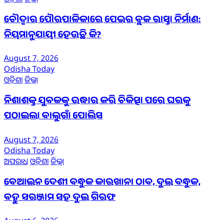
ଚୌଦ୍ୱାର ପୌରପାଳିକାରେ ପେଭର ବ୍ଲକ ରାସ୍ତା ନିର୍ମାଣ:
ନିୟମାନୁଯାୟୀ ହେଉଛି କି?
August 7, 2026
Odisha Today
ଓଡ଼ିଶା
ଜିଲ୍ଲା
ନିଶାଶକ୍ତ ଯୁବକକୁ ଉଦ୍ଧାର କରି ଚିକିତ୍ସା ପରେ ଘରକୁ
ପଠାଇଲା ବାଲୁଗାଁ ପୋଲିସ
August 7, 2026
Odisha Today
ଅପରାଧ
ଓଡ଼ିଶା
ଜିଲ୍ଲା
ବେଆଇନ ଦେଶୀ ବନ୍ଧୁକ କାରଖାନା ଠାବ, ଦୁଇ ବନ୍ଧୁକ,
ବହୁ ସରଞ୍ଜାମ ସହ ଦୁଇ ଗିରଫ