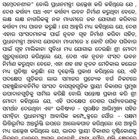
ସମ୍ବେଦନଶୀଳ” ବୋଲି ପ୍ରଧାନମନ୍ତ୍ରୀ ଉଲ୍ଲେଖ କରି କହିଥିଲେ ଯେ ,
ଦେଶ କର୍ତ୍ତବ୍ୟ ପଥ ଏବଂ କର୍ତ୍ତବ୍ୟ ଭବନ ନିର୍ମାଣ କରୁଥିବା ବେଳେ,
ଲକ୍ଷ ଲକ୍ଷ ନାଗରିକଙ୍କୁ ନଳ ମାଧ୍ୟମରେ ଜଳ ଯୋଗାଣ କରିବାର
କର୍ତ୍ତବ୍ୟ ମଧ୍ୟ ପାଳନ କରୁଛି । ସେ ଆହୁରି ମଧ୍ୟ କହିଥିଲେ ଯେ, ଦେଶ
ଏହାର ସାଂସଦମାନଙ୍କ ପାଇଁ ନୂତନ ଗୃହ ନିର୍ମାଣ କରିବା ସହିତ,
ପ୍ରଧାନମନ୍ତ୍ରୀ ଆବାସ ଯୋଜନା ମାଧ୍ୟମରେ ୪ କୋଟି ଗରିବ ପରିବାର
ପାଇଁ ଗୃହ ମାଲିକାନା ସୁବିଧା ମଧ୍ୟ ଯୋଗାଇ ଦେଉଛି। ଶ୍ରୀ ମୋଦୀ
ଗୁରୁତ୍ୱାରୋପ କରିଥିଲେ ଯେ, ଦେଶ ଏକ ନୂତନ ସଂସଦ ଭବନ
ନିର୍ମାଣ କରୁଥିବା ବେଳେ, ଏହା ଶହ ଶହ ନୂତନ ମେଡିକାଲ କଲେଜ
ମଧ୍ୟ ପ୍ରତିଷ୍ଠା କରୁଛି। ସେ ଦୃଢ଼ୋକ୍ତି ପ୍ରକାଶ କରିଥିଲେ ଯେ, ଏହି
ପଦକ୍ଷେପ ଗୁଡ଼ିକର ଲାଭ ସମାଜର ପ୍ରତ୍ୟେକ ବର୍ଗ ନିକଟରେ
ପହଞ୍ଚୁଛି।ନବନିର୍ମିତ ସାଂସଦ ବାସଗୃହଗୁଡ଼ିକ ସ୍ଥାୟୀ ବିକାଶର ପ୍ରମୁଖ
ଉପାଦାନଗୁଡ଼ିକୁ ସାମିଲ କରିଛି ବୋଲି ସନ୍ତୋଷ ପ୍ରକାଶ କରି ଶ୍ରୀ
ମୋଦୀ କହିଥିଲେ ଯେ, ଏହି ପଦକ୍ଷେପ ଦେଶର ପର୍ଯ୍ୟାବରଣକୁ
ସମର୍ଥନ ଦେଉଥିବା ଏବଂ ଭବିଷ୍ୟତ – ସୁରକ୍ଷିତ ଆଭିମୁଖ୍ୟ ସହିତ
ସମନ୍ୱିତ। ପ୍ରଧାନମନ୍ତ୍ରୀ ଆବାସିକ କମ୍ପ୍ଲେକ୍ସରେ ସୌର – ସକ୍ଷମ
ଭିତ୍ତିଭୂମିର ଅନ୍ତର୍ଭୁକ୍ତି ଉପରେ ଆଲୋକପାତ କରିଥିଲେ। ସେ ଆହୁରି
ମଧ୍ୟ ଉଲ୍ଲେଖ କରିଥିଲେ ଯେ, ଭାରତ ସ୍ଥାୟୀ ବିକାଶର ଦୃଷ୍ଟିକୋଣକୁ
ନିରନ୍ତର ଭାବରେ ଆଗକୁ ବଢ଼ାଉଛି, ଯାହା ସୌର ଶକ୍ତି କ୍ଷେତ୍ରରେ