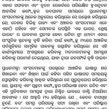
ଏହାର ସଫଳତା ଏବଂ ନୂତନ ରେକର୍ଡରେ ପରିଲକ୍ଷିତ ହୁଏ।ନୂତନ
ଆବାସିକ କମ୍ପ୍ଲେକ୍ସର ଉଦଘାଟନ ସମୟରେ ପ୍ରଧାନମନ୍ତ୍ରୀ
ସାଂସଦମାନଙ୍କୁ ଅନେକ ଅନୁରୋଧ କରିଥିଲେ। ସେ ଉଲ୍ଲେଖ କରିଥିଲେ
ଯେ, ଦେଶର ବିଭିନ୍ନ ରାଜ୍ୟ ଏବଂ ଅଞ୍ଚଳର ସାଂସଦମାନେ ଏବେ
ଏକାଠି ରହିବେ ଏବଂ ସେମାନଙ୍କ ଉପସ୍ଥିତି ‘ଏକ ଭାରତ, ଶ୍ରେଷ୍ଠ
ଭାରତ’ ର ଭାବନାର ପ୍ରତୀକ ହେବା ଉଚିତ। ଶ୍ରୀ ମୋଦୀ ଏହାର
ସାଂସ୍କୃତିକ ସ୍ପନ୍ଦନକୁ ବୃଦ୍ଧି କରିବା ପାଇଁ କମ୍ପ୍ଲେକ୍ସ ମଧ୍ୟରେ ଆଞ୍ଚଳିକ
ପର୍ବଗୁଡ଼ିକର ସାମୂହିକ ପାଳନକୁ ଉତ୍ସାହିତ କରିଥିଲେ। ସେ ଏହି
କାର୍ଯ୍ୟକ୍ରମରେ ଅଂଶଗ୍ରହଣ କରିବାକୁ ମତଦାତାମାନଙ୍କୁ ଆମନ୍ତ୍ରଣ
କରିବାକୁ ପରାମର୍ଶ ଦେଇଥିଲେ, ଯାହା ଦ୍ୱାରା ଜନସମ୍ପର୍କ ବୃଦ୍ଧି ପାଇବ।
ପ୍ରଧାନମନ୍ତ୍ରୀ ସାଂସଦମାନଙ୍କୁ ପରସ୍ପରର ଆଞ୍ଚଳିକ ଭାଷାରୁ ଶବ୍ଦ
ଶିଖାଇବା ଏବଂ ଶିଖିବା ପାଇଁ କହିବା ସହିତ ଭାଷାଗତ ସମନ୍ୱୟକୁ
ପ୍ରୋତ୍ସାହିତ କରିବାକୁ ଆହ୍ୱାନ କରିଥିଲେ। ସେ ଗୁରୁତ୍ୱାରୋପ କରିଥିଲେ
ଯେ, ସ୍ଥାୟୀତ୍ୱ ଏବଂ ସ୍ୱଚ୍ଛତା କମ୍ପ୍ଲେକ୍ସର ପରିଭାଷା ହେବା ଉଚିତ ଏବଂ
ଏହି ପ୍ରତିବଦ୍ଧତା ସମସ୍ତଙ୍କ ଦ୍ୱାରା ନିଶ୍ଚିତ ଭାବରେ ବାଣ୍ଟି ନିଆଯିବା
ଆବଶ୍ୟକ । ସେ ଆହୁରି ମଧ୍ୟ କହିଥିଲେ ଯେ , କେବଳ ବାସଗୃହ
ନୁହେଁ, ବରଂ ସମଗ୍ର ପରିସରକୁ ସଫା ରଖିବା ଏବଂ ପରିଷ୍କାର
ପରିଚ୍ଛନ୍ନନା ବଜାୟ ରଖିବା ଉଚିତ।ପ୍ରଧାନମନ୍ତ୍ରୀ ସମସ୍ତ ସାଂସଦ ଏକ