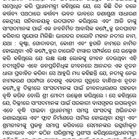
ସମ୍ବୋଧିତ କରି ପ୍ରଧାନମନ୍ତ୍ରୀ କହିଥିଲେ ଯେ, ସେ କିଛି ଦିନ ତଳେ
କର୍ତ୍ତବ୍ୟ ପଥଠାରେ କର୍ତ୍ତବ୍ୟ ଭବନ ଭାବରେ ଜଣାଶୁଣା ସାଧାରଣ
କେନ୍ଦ୍ରୀୟ ସଚିବାଳୟକୁ ଉଦଘାଟନ କରିଥିଲେ ଏବଂ ଆଜି ତାଙ୍କୁ
ସାଂସଦମାନଙ୍କ ପାଇଁ ଏକ ନବନିର୍ମିତ ଆବାସିକ କମ୍ପ୍ଲେକ୍ସ ଉଦଘାଟନ
କରିବାର ସୁଯୋଗ ମିଳିଛି। ଭାରତର ଚାରୋଟି ମହାନ ନଦୀର ନାମ,
ଯଥା : କୃଷ୍ଣା, ଗୋଦାବରୀ, କୋଶୀ ଏବଂ ହୁଗଳି ନାମରେ ନାମିତ
ହୋଇଥିବା ଏହି କମ୍ପ୍ଲେକ୍ସର ଚାରୋଟି ଟାୱାର ସମ୍ପର୍କରେ ସେ ଉଲ୍ଲେଖ
କରି କହିଥିଲେ ଯେ ଲକ୍ଷ ଲକ୍ଷ ଲୋକଙ୍କୁ ଜୀବନ ଦେଉଥିବା ଏହି
ନଦୀଗୁଡ଼ିକ ଏବେ ଜନପ୍ରତିନିଧିଙ୍କ ଜୀବନରେ ଆନନ୍ଦର ଏକ ନୂତନ
ଧାରା ପ୍ରବାହିତ କରିବ। ସେ ଆହୁରି ମଧ୍ୟ କହିଛନ୍ତି ଯେ, ନଦୀକୁ ନେଇ
ନାମକରଣ ପରମ୍ପରା ଦେଶକୁ ଏକତାର ସୂତ୍ରରେ ବାନ୍ଧିଥାଏ। ନୂତନ
କମ୍ପ୍ଲେକ୍ସ ଦିଲ୍ଲୀରେ ସାଂସଦମାନଙ୍କ ପାଇଁ ଜୀବନଧାରଣର ସହଜତା
ବୃଦ୍ଧି କରିବ ବୋଲି ଶ୍ରୀ ମୋଦୀ ଉଲ୍ଲେଖ କରିଥିଲେ । ସେ କହିଥିଲେ
ଯେ, ଦିଲ୍ଲୀରେ ସାଂସଦମାନଙ୍କ ପାଇଁ ସରକାରୀ ବାସଗୃହର ଉପଲବ୍ଧତା
ଏବେ ବୃଦ୍ଧି ପାଇବ। ପ୍ରଧାନମନ୍ତ୍ରୀ ସମସ୍ତ ସାଂସଦଙ୍କୁ ଅଭିନନ୍ଦନ
ଜଣାଇଥିଲେ ଏବଂ ଫ୍ଲାଟ ନିର୍ମାଣରେ ସାମିଲ ହୋଇଥିବା ଯନ୍ତ୍ରୀ ଏବଂ
ଶ୍ରମଜୀବୀଙ୍କୁ ପ୍ରକଳ୍ପ ସମାପ୍ତ କରିବାରେ ସେମାନଙ୍କର ଉତ୍ସର୍ଗୀକୃତ
ମନୋଭାବ ଏବଂ କଠିନ ପରିଶ୍ରମକୁ ପ୍ରଶଂସା କରିଥିଲେ।ପ୍ରଧାନମନ୍ତ୍ରୀ