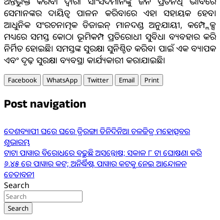
ଅନ୍ତର୍ଭୁକ୍ତ କରିବା ଦ୍ୱାରା ସାଂସଦମାନଙ୍କୁ ଜନ ପ୍ରତିନିଧି ଭାବରେ
ସେମାନଙ୍କର ଦାୟିତ୍ୱ ପାଳନ କରିବାରେ ଏହା ସହାୟକ ହେବ।
ଆଧୁନିକ ସଂରଚନାତ୍ମକ ଡିଜାଇନ୍ ମାନଦଣ୍ଡ ଅନୁଯାୟୀ, କମ୍ପ୍ଲେକ୍ସ
ମଧ୍ୟରେ ସମସ୍ତ କୋଠା ଭୂମିକମ୍ପ ପ୍ରତିରୋଧୀ ସୁବିଧା ବ୍ୟବହାର କରି
ନିର୍ମିତ ହୋଇଛି। ସମସ୍ତଙ୍କ ସୁରକ୍ଷା ସୁନିଶ୍ଚିତ କରିବା ପାଇଁ ଏକ ବ୍ୟାପକ
ଏବଂ ଦୃଢ଼ ସୁରକ୍ଷା ବ୍ୟବସ୍ଥା କାର୍ଯ୍ୟକାରୀ କରାଯାଇଛି।
Facebook
WhatsApp
Twitter
Email
Print
Post navigation
ଦେଶବ୍ୟାପୀ ଘରେ ଘରେ ତ୍ରିରଙ୍ଗା ତିନିଦିନିଆ ଚଳଚ୍ଚିତ୍ର ମହୋତ୍ସବର
ଶୁଭାରମ୍ଭ
ଟାଟା ପାୱାର ବିରୋଧରେ ବଢ଼ୁଛି ଅସନ୍ତୋଷ; ସକାଳ ୮ ଟା ଘୋଷଣା କରି
୬.୪୫ ରେ ପାୱାର କଟ; ଅନିର୍ଦ୍ଧିଷ୍ଟ ପାୱାର କଟକୁ ନେଇ ଆନ୍ଦୋଳନ
ଚେତାବନୀ
Search
Search