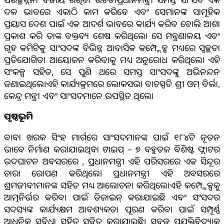
ଦଳ ଭାବରେ ଏକାଠି କାମ କରିବେ ଏବଂ ସେମାନଙ୍କ ସାମୂହିକ
ପ୍ରୟାସ ଦେଶ ପାଇଁ ଏକ ଆଦର୍ଶ ଭାବରେ କାର୍ଯ୍ୟ କରିବ ବୋଲି ଆଶା
ପ୍ରକାଶ କରି ତାଙ୍କ ବକ୍ତବ୍ୟ ଶେଷ କରିଥିଲେ। ସେ ମନ୍ତ୍ରଣାଳୟ ଏବଂ
ଗୃହ କମିଟିକୁ ସାଂସଦଙ୍କ ବିଭିନ୍ନ ଆବାସିକ କମ୍ପ୍ଲେକ୍ସ ମଧ୍ୟରେ ସ୍ୱଚ୍ଛତା
ପ୍ରତିଯୋଗିତା ଆୟୋଜନ କରିବାକୁ ମଧ୍ୟ ଅନୁରୋଧ କରିଥିଲେ। ଏହି
ସଂକଳ୍ପ ସହିତ, ସେ ପୁଣି ଥରେ ସମସ୍ତ ସାଂସଦଙ୍କୁ ଅଭିନନ୍ଦନ
ଜଣାଇଥିଲେ।ଏହି କାର୍ଯ୍ୟକ୍ରମରେ ଲୋକସଭା ବାଚସ୍ପତି ଶ୍ରୀ ଓମ୍ ବିର୍ଲା,
କେନ୍ଦ୍ର ମନ୍ତ୍ରୀ ଏବଂ ସାଂସଦମାନେ ଉପସ୍ଥିତ ଥିଲେ।
ପୃଷ୍ଠଭୂମି
ବାବା ଖରକ ସିଂହ ମାର୍ଗରେ ସାଂସଦମାନଙ୍କ ପାଇଁ ୧୮୪ଟି ନୂତନ
ଭାବେ ନିର୍ମାଣ କରାଯାଇଥିବା ଟାଇପ୍ – ୭ ବହୁତଳ ବିଶିଷ୍ଟ ଫ୍ଲାଟର
ଉଦଘାଟନ ଅବସରରେ , ପ୍ରଧାନମନ୍ତ୍ରୀ ଏହି ପରିସରରେ ଏକ ସିନ୍ଦୂର
ଚାରା ରୋପଣ କରିଥିଲେ। ପ୍ରଧାନମନ୍ତ୍ରୀ ଏହି ଅବସରରେ
ଶ୍ରମଜୀବୀମାନଙ୍କ ସହିତ ମଧ୍ୟ ଆଲୋଚନା କରିଥିଲେ।ଏହି କମ୍ପ୍ଲେକ୍ସକୁ
ଆତ୍ମନିର୍ଭର କରିବା ପାଇଁ ଡିଜାଇନ୍ କରାଯାଇଛି ଏବଂ ସଂସଦର
ସଦସ୍ୟଙ୍କ କାର୍ଯ୍ୟକ୍ଷମ ଆବଶ୍ୟକତା ପୂରଣ କରିବା ପାଇଁ ସମ୍ପୂର୍ଣ୍ଣ
ଆଧୁନିକ ସୁବିଧା ସହିତ ସଜ୍ଜିତ କରାଯାଇଛି। ସବୁଜ ପ୍ରଯୁକ୍ତିବିଦ୍ୟାକୁ