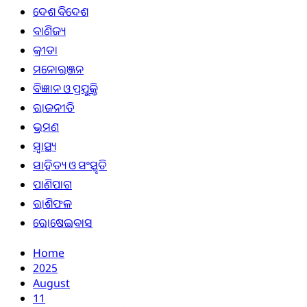
ଦେଶ ବିଦେଶ
ବାଣିଜ୍ୟ
କ୍ରୀଡା
ମନୋରଞ୍ଜନ
ବିଜ୍ଞାନ ଓ ପ୍ରଯୁକ୍ତି
ରାଜନୀତି
ଭ୍ରମଣ
ସ୍ୱାସ୍ଥ୍ୟ
ସାହିତ୍ୟ ଓ ସଂସ୍କୃତି
ପାଣିପାଗ
ରାଶିଫଳ
ରୋଷେଇବାସ
Home
2025
August
11