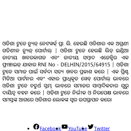
ଓଡିଶା ଟୁଡେ ନ୍ୟୁଜ୍ ନେଟୱର୍କ୍ ପ୍ରା. ଲି. ହେଉଛି ଓଡିଶାର ଏକ ଅଗ୍ରଣୀ
ଗତିଶୀଳ ନ୍ୟୁଜ୍ ପୋର୍ଟାଲ୍ | ଓଡିଶା ଟୁଡେ ହେଉଛି ଲିଡ୍ ଇଣ୍ଡିଆ
ଜାତୀୟ ଖବରକାଗଜ ଏବଂ ଜାତୀୟ ସମ୍ବାଦ ଏଜେନ୍ସିର ଏକ
ଫ୍ରାଞ୍ଚାଇଜ୍ ଯାହାର RNI No - DELHIN/2015/64915 | ଓଡ଼ିଶା
ଟୁଡେ ସମାଜ ପାଇଁ ସର୍ବଦା ସତ୍ୟ ଖବର ପ୍ରକାଶ କରେ | ଏକ ପ୍ରିଣ୍ଟ
ମିଡିଆ ପାର୍ଟନର ଏବଂ ଏହାର ପ୍ରାଧିକୃତ ୱେବ୍ ପୋର୍ଟାଲ୍ ଭାବରେ
ଓଡିଶା ଟୁଡେ ଚତୁର୍ଥ ସ୍ତମ୍ଭ ଭାବରେ ସମାଜର ସାମ୍ବାଦିକତାର ଗୁରୁ
ଦାୟିତ୍ବ ବହନ କରେ | ଓଡ଼ିଶା ଟୁଡେ ନିର୍ଭୀକ ଓ ନିରପେକ୍ଷ ଭାବରେ
ସମସ୍ତଙ୍କ ଆଗରେ ଓଡିଶାର ଲୋକଙ୍କ ସ୍ୱର ଉପସ୍ଥାପନ କରେ।
ସୋସିଆଲ୍ ମିଡିଆ
Facebook
YouTube
Twitter