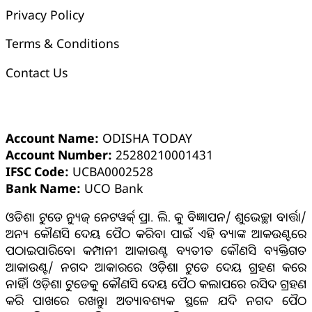
Privacy Policy
Terms & Conditions
Contact Us
ଓଡ଼ିଶା ଟୁଡେ ବ୍ୟାଙ୍କ୍ ଆକାଉଣ୍ଟ ସମ୍ପର୍କୀୟ ସୂଚନା
Account Name:
ODISHA TODAY
Account Number:
25280210001431
IFSC Code:
UCBA0002528
Bank Name:
UCO Bank
ଓଡିଶା ଟୁଡେ ନ୍ୟୁଜ୍ ନେଟୱର୍କ୍ ପ୍ରା. ଲି. କୁ ବିଜ୍ଞାପନ/ ଶୁଭେଚ୍ଛା ବାର୍ତ୍ତା/
ଅନ୍ୟ କୌଣସି ଦେୟ ପୈଠ କରିବା ପାଇଁ ଏହି ବ୍ୟାଙ୍କ ଆକଉଣ୍ଟରେ
ପଠାଇପାରିବେ। କମ୍ପାନୀ ଆକାଉଣ୍ଟ ବ୍ୟତୀତ କୌଣସି ବ୍ୟକ୍ତିଗତ
ଆକାଉଣ୍ଟ/ ନଗଦ ଆକାରରେ ଓଡ଼ିଶା ଟୁଡେ ଦେୟ ଗ୍ରହଣ କରେ
ନାହିଁ। ଓଡ଼ିଶା ଟୁଡେକୁ କୌଣସି ଦେୟ ପୈଠ କଲାପରେ ରସିଦ ଗ୍ରହଣ
କରି ପାଖରେ ରଖନ୍ତୁ। ଅତ୍ୟାବଶ୍ୟକ ସ୍ଥଳେ ଯଦି ନଗଦ ପୈଠ