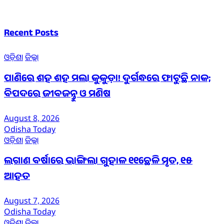
Recent Posts
ଓଡ଼ିଶା
ଜିଲ୍ଲା
ପାଣିରେ ଶହ ଶହ ମଲା କୁକୁଡ଼ା! ଦୁର୍ଗନ୍ଧରେ ଫାଟୁଛି ନାକ;
ବିପଦରେ ଜୀବଜନ୍ତୁ ଓ ମଣିଷ
August 8, 2026
Odisha Today
ଓଡ଼ିଶା
ଜିଲ୍ଲା
ଲଗାଣ ବର୍ଷାରେ ଭାଙ୍ଗିଲା ଗୁହାଳ ୧୧ଛେଳି ମୃତ, ୧୫
ଆହତ
August 7, 2026
Odisha Today
ଓଡ଼ିଶା
ଜିଲ୍ଲା