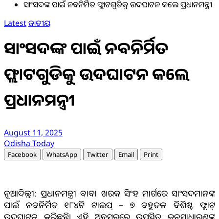
ସାଂସଦଙ୍କ ପାଇଁ ନବନିର୍ମିତ ଫ୍ଲାଟଗୁଡିକୁ ଉଦଘାଟନ କଲେ ପ୍ରଧାନମନ୍ତ୍ରୀ
Latest
ଜାତୀୟ
ସାଂସଦଙ୍କ ପାଇଁ ନବନିର୍ମିତ
ଫ୍ଲାଟଗୁଡିକୁ ଉଦଘାଟନ କଲେ
ପ୍ରଧାନମନ୍ତ୍ରୀ
August 11, 2025
Odisha Today
Facebook
WhatsApp
Twitter
Email
Print
ନୂଆଦିଲ୍ଲୀ: ପ୍ରଧାନମନ୍ତ୍ରୀ ବାବା ଖରକ ସିଂହ ମାର୍ଗରେ ସାଂସଦମାନଙ୍କ
ପାଇଁ ନବନିର୍ମିତ ୧୮୪ଟି ଟାଇପ୍ – ୭ ବହୁତଳ ବିଶିଷ୍ଟ ଫ୍ଲାଟ୍
ଉଦଘାଟନ କରିଛନ୍ତି। ଏହି ଅବସରରେ ଉପସ୍ଥିତ ଜନସାଧାରଣଙ୍କୁ