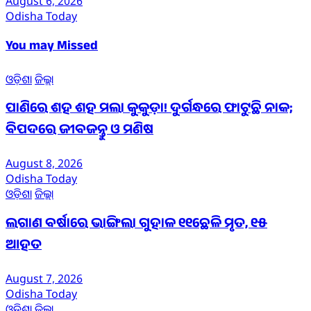
August 6, 2026
Odisha Today
You may Missed
ଓଡ଼ିଶା
ଜିଲ୍ଲା
ପାଣିରେ ଶହ ଶହ ମଲା କୁକୁଡ଼ା! ଦୁର୍ଗନ୍ଧରେ ଫାଟୁଛି ନାକ;
ବିପଦରେ ଜୀବଜନ୍ତୁ ଓ ମଣିଷ
August 8, 2026
Odisha Today
ଓଡ଼ିଶା
ଜିଲ୍ଲା
ଲଗାଣ ବର୍ଷାରେ ଭାଙ୍ଗିଲା ଗୁହାଳ ୧୧ଛେଳି ମୃତ, ୧୫
ଆହତ
August 7, 2026
Odisha Today
ଓଡ଼ିଶା
ଜିଲ୍ଲା