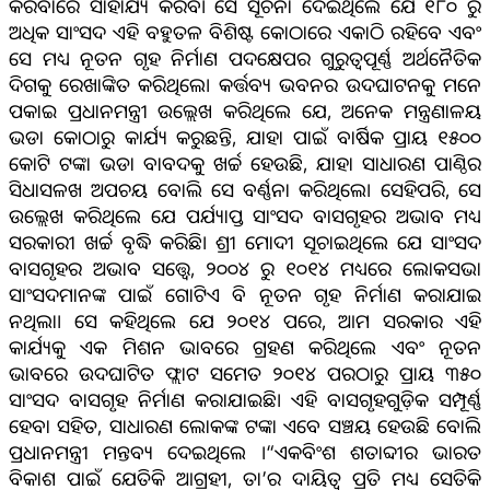
କରିବାରେ ସାହାଯ୍ୟ କରିବ। ସେ ସୂଚନା ଦେଇଥିଲେ ଯେ ୧୮୦ ରୁ
ଅଧିକ ସାଂସଦ ଏହି ବହୁତଳ ବିଶିଷ୍ଟ କୋଠାରେ ଏକାଠି ରହିବେ ଏବଂ
ସେ ମଧ୍ୟ ନୂତନ ଗୃହ ନିର୍ମାଣ ପଦକ୍ଷେପର ଗୁରୁତ୍ୱପୂର୍ଣ୍ଣ ଅର୍ଥନୈତିକ
ଦିଗକୁ ରେଖାଙ୍କିତ କରିଥିଲେ। କର୍ତ୍ତବ୍ୟ ଭବନର ଉଦଘାଟନକୁ ମନେ
ପକାଇ ପ୍ରଧାନମନ୍ତ୍ରୀ ଉଲ୍ଲେଖ କରିଥିଲେ ଯେ, ଅନେକ ମନ୍ତ୍ରଣାଳୟ
ଭଡା କୋଠାରୁ କାର୍ଯ୍ୟ କରୁଛନ୍ତି, ଯାହା ପାଇଁ ବାର୍ଷିକ ପ୍ରାୟ ୧୫୦୦
କୋଟି ଟଙ୍କା ଭଡା ବାବଦକୁ ଖର୍ଚ୍ଚ ହେଉଛି, ଯାହା ସାଧାରଣ ପାଣ୍ଠିର
ସିଧାସଳଖ ଅପଚୟ ବୋଲି ସେ ବର୍ଣ୍ଣନା କରିଥିଲେ। ସେହିପରି, ସେ
ଉଲ୍ଲେଖ କରିଥିଲେ ଯେ ପର୍ଯ୍ୟାପ୍ତ ସାଂସଦ ବାସଗୃହର ଅଭାବ ମଧ୍ୟ
ସରକାରୀ ଖର୍ଚ୍ଚ ବୃଦ୍ଧି କରିଛି। ଶ୍ରୀ ମୋଦୀ ସୂଚାଇଥିଲେ ଯେ ସାଂସଦ
ବାସଗୃହର ଅଭାବ ସତ୍ତ୍ୱେ, ୨୦୦୪ ରୁ ୧୦୧୪ ମଧ୍ୟରେ ଲୋକସଭା
ସାଂସଦମାନଙ୍କ ପାଇଁ ଗୋଟିଏ ବି ନୂତନ ଗୃହ ନିର୍ମାଣ କରାଯାଇ
ନଥିଲା। ସେ କହିଥିଲେ ଯେ ୨୦୧୪ ପରେ, ଆମ ସରକାର ଏହି
କାର୍ଯ୍ୟକୁ ଏକ ମିଶନ ଭାବରେ ଗ୍ରହଣ କରିଥିଲେ ଏବଂ ନୂତନ
ଭାବରେ ଉଦଘାଟିତ ଫ୍ଲାଟ ସମେତ ୨୦୧୪ ପରଠାରୁ ପ୍ରାୟ ୩୫୦
ସାଂସଦ ବାସଗୃହ ନିର୍ମାଣ କରାଯାଇଛି। ଏହି ବାସଗୃହଗୁଡ଼ିକ ସମ୍ପୂର୍ଣ୍ଣ
ହେବା ସହିତ, ସାଧାରଣ ଲୋକଙ୍କ ଟଙ୍କା ଏବେ ସଞ୍ଚୟ ହେଉଛି ବୋଲି
ପ୍ରଧାନମନ୍ତ୍ରୀ ମନ୍ତବ୍ୟ ଦେଇଥିଲେ ।“ଏକବିଂଶ ଶତାବ୍ଦୀର ଭାରତ
ବିକାଶ ପାଇଁ ଯେତିକି ଆଗ୍ରହୀ, ତା’ର ଦାୟିତ୍ୱ ପ୍ରତି ମଧ୍ୟ ସେତିକି