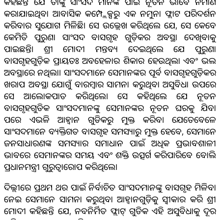
କହିଛନ୍ତି ଯେ ତାଙ୍କୁ ସାଂସଦ ମାନଙ୍କ ପାଇଁ ନୂତନ ଭାବେ ନିର୍ମାଣ
କରାଯାଇଥିବା ଆବାସିକ କମ୍ପ୍ଲେକ୍ସରୁ ଏକ ନମୁନା ଫ୍ଲାଟ ପରିଦର୍ଶନ
କରିବାର ସୁଯୋଗ ମିଳିଛି। ସେ ଉଲ୍ଲେଖ କରିଥିଲେ ଯେ, ସେ କେବେ
କେମିତି ପୁରୁଣା ସାଂସଦ ବାସଗୃହ ଗୁଡ଼ିକର ଅବସ୍ଥା ଦେଖିବାକୁ
ପାଇଛନ୍ତି। ଶ୍ରୀ ମୋଦୀ ମନ୍ତବ୍ୟ ଦେଇଥିଲେ ଯେ ପୁରୁଣା
ବାସଗୃହଗୁଡ଼ିକ ପ୍ରାୟତଃ ଅବହେଳାର ଶିକାର ହେଉଥିଲା ଏବଂ ଭଲ
ଅବସ୍ଥାରେ ନଥିଲା। ସାଂସଦମାନେ ସେମାନଙ୍କର ପୂର୍ବ ବାସଗୃହଗୁଡ଼ିକର
ଖରାପ ଅବସ୍ଥା ଯୋଗୁଁ ବାରମ୍ବାର ସାମନା କରୁଥିବା ଅସୁବିଧା ଉପରେ
ସେ ଆଲୋକପାତ କରିଥିଲେ। ସେ କହିଥିଲେ ଯେ ନୂତନ
ବାସଗୃହଗୁଡିକ ସାଂସଦମାନଙ୍କୁ ସେମାନଙ୍କର ନୂତନ ଘରକୁ ଯିବା
ପରେ ଏଭଳି ଆହ୍ଵାନ ଗୁଡିକରୁ ମୁକ୍ତ କରିବ। ଯେତେବେଳେ
ସାଂସଦମାନେ ବ୍ୟକ୍ତିଗତ ବାସଗୃହ ସମସ୍ୟାରୁ ମୁକ୍ତ ହେବେ, ସେମାନେ
ଜନସାଧାରଣଙ୍କ ସମସ୍ୟାର ସମାଧାନ ପାଇଁ ଅଧିକ ପ୍ରଭାବଶାଳୀ
ଭାବରେ ସେମାନଙ୍କର ସମୟ ଏବଂ ଶକ୍ତି ଉତ୍ସର୍ଗ କରିପାରିବେ ବୋଲି
ପ୍ରଧାନମନ୍ତ୍ରୀ ଗୁରୁତ୍ୱାରୋପ କରିଥିଲେ।
ଦିଲ୍ଲୀରେ ପ୍ରଥମ ଥର ପାଇଁ ନିର୍ବାଚିତ ସାଂସଦମାନଙ୍କୁ ବାସଗୃହ ମିଳିବା
ନେଇ ସେମାନେ ସାମନା କରୁଥିବା ଆହ୍ଵାନଗୁଡ଼ିକୁ ସ୍ୱୀକାର କରି ଶ୍ରୀ
ମୋଦୀ କହିଛନ୍ତି ଯେ, ନବନିର୍ମିତ ଫ୍ଲାଟ୍ ଗୁଡିକ ଏହି ଅସୁବିଧାକୁ ଦୂର