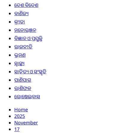
ଦେଶ ବିଦେଶ
ବାଣିଜ୍ୟ
କ୍ରୀଡା
ମନୋରଞ୍ଜନ
ବିଜ୍ଞାନ ଓ ପ୍ରଯୁକ୍ତି
ରାଜନୀତି
ଭ୍ରମଣ
ସ୍ୱାସ୍ଥ୍ୟ
ସାହିତ୍ୟ ଓ ସଂସ୍କୃତି
ପାଣିପାଗ
ରାଶିଫଳ
ରୋଷେଇବାସ
Home
2025
November
17