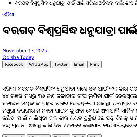
ବରଗଡ଼ ବିଶ୍ବପ୍ରସିଦ୍ଧ ଧନୁଯାତ୍ରା ପାଇଁ ଆଜି ସରିଲା ଅଡିସନ, କାଲି କଂସ
ଓଡ଼ିଶା
ବରଗଡ଼ ବିଶ୍ବପ୍ରସିଦ୍ଧ ଧନୁଯାତ୍ରା
November 17, 2025
Odisha Today
Facebook
WhatsApp
Twitter
Email
Print
ସରିଲା ବରଗଡ଼ ବିଶ୍ବପ୍ରସିଦ୍ଧ ଧନୁଯାତ୍ରା ମହୋତ୍ସବ ପାଇଁ କଳାକାର 
୪୪ ଜଣଙ୍କ ମଧ୍ୟରୁ ୩୬ ଜଣ କଳାକାର କଂସ ଭୂମିକା ପାଇଁ ଦେଇଥି
ବିଚାରକ ମଣ୍ଡଳୀଙ୍କ ପ୍ରଶ୍ନର ଉତ୍ତର ଦେଇଥିଲେ । ଆସନ୍ତା ଡିସେମ୍ବ
ମଥୁରା ନଗରୀର ମାନ୍ୟତା ପାଇବାକୁ ଥିବା ବେଳେ ଅମ୍ବାପାଲି ସାଜିବ ଗୋ
କରିବା ପାଇଁ ଚାଲିଥିବା କଳାକାର ଚୟନ ପ୍ରକ୍ରିୟାରେ ସବୁ ଦିଗକୁ 
ଚନ୍ଦ୍ର ପ୍ରଧାନ । ଆସନ୍ତାକାଲି ଦିନ ୧୧ଟାରେ ଜିଲ୍ଲାପାଳ କାର୍ଯ୍ୟ