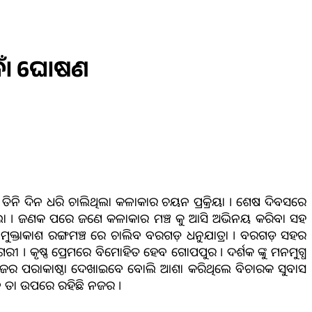
 ନାଁ ଘୋଷଣ
େ ତିନି ଦିନ ଧରି ଚାଲିଥିଲା କଳାକାର ଚୟନ ପ୍ରକ୍ରିୟା । ଶେଷ ଦିବସରେ
ିଲା । ଜଣକ ପରେ ଜଣେ କଳାକାର ମଞ୍ଚ କୁ ଆସି ଅଭିନୟ କରିବା ସହ
ତ ମୁକ୍ତାକାଶ ରଙ୍ଗମଞ୍ଚ ରେ ଚାଲିବ ବରଗଡ଼ ଧନୁଯାତ୍ରା । ବରଗଡ଼ ସହର
ୀ । କୃଷ୍ଣ ପ୍ରେମରେ ବିମୋହିତ ହେବ ଗୋପପୁର । ଦର୍ଶକ ଙ୍କୁ ମନମୁଗ୍ଧ
ଜ ନିଜର ପରାକାଷ୍ଠା ଦେଖାଇବେ ବୋଲି ଆଶା କରିଥିଲେ ବିଚାରକ ସୁବାସ
େବେ ତା ଉପରେ ରହିଛି ନଜର ।