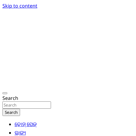
Skip to content
Breaking News | Odisha News | India News | World
Odisha Today News Network Pvt Ltd
Search
Search
ହୋମ୍ ପେଜ୍
ରାଜ୍ୟ