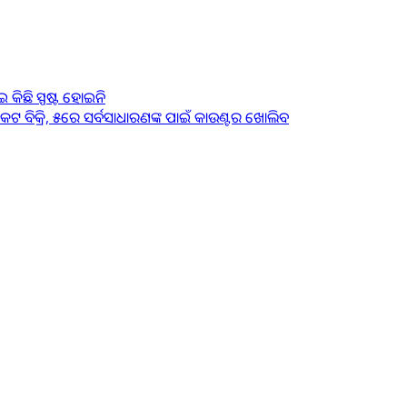
କିଛି ସ୍ପଷ୍ଟ ହୋଇନି
କେଟ ବିକ୍ରି, ୫ରେ ସର୍ବସାଧାରଣଙ୍କ ପାଇଁ କାଉଣ୍ଟର ଖୋଲିବ