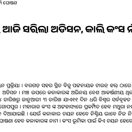
 ନାଁ ଘୋଷଣ
 ପାଇଁ ଆଜି ସରିଲା ଅଡିସନ, କାଲି କଂସ
ଚୟନ ପ୍ରକ୍ରିୟା । ବରଗଡ଼ ସହର ସ୍ଥିତ ବିଜୁ ପଟ୍ଟନାୟକ ଟାଉନ୍ ହଲ୍ ଠାର
ଲେ ଅଡିସନ । ମଞ୍ଚ ଉପରେ କଳାକାରଙ୍କ ଅଭିନୟ ବେଶ ଆକର୍ଷଣୀୟ ଥ
ର ୨୪ ତାରିଖରୁ ଜାନୁଆରୀ ୩ ତାରିଖ ଯାଏ୧୧ ଦିନ ଧରି ବିଶ୍ଵର ସର୍ବବୃହ
ପପୁର । ମହାରାଜ କଂସ ଙ୍କ ଅଟ୍ଟହାସ୍ୟରେ ପ୍ରକମ୍ପିତ ହେବ ମଥୁରା ନଗର
ଧ୍ୟାନ ଦିଆଯାଇଛି । ଯେଉଁ କଳାକାର ଚୟନ ହେବେ ନିଶ୍ଚିୟ ଭାବେ ନି
ାଳୟରେ ଘୋଷଣା ହେବ କଳାକାରଙ୍କ ନାମ । କଂସ ଭୂମିକା ପାଇଁ କିଏ ଚୟନ ହ