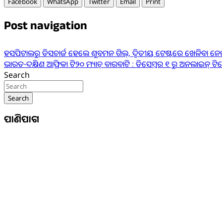
Facebook
WhatsApp
Twitter
Email
Print
Post navigation
ହସପିଟାଲରୁ ଡିସଚାର୍ଜ ହେଲେ ଶୁବମନ ଗିଲ୍, ଦ୍ବିତୀୟ ଟେଷ୍ଟରେ ଖେଳିବା ନେଇ 
ଭାରତ-ଦକ୍ଷିଣ ଆଫ୍ରିକା ଟି୨୦ ମ୍ୟାଚ୍ ବାରବାଟି : ଡିସେମ୍ବର ୧ ରୁ ଅନଲାଇନ୍ ଟି
Search
Search
ପାଣିପାଗ