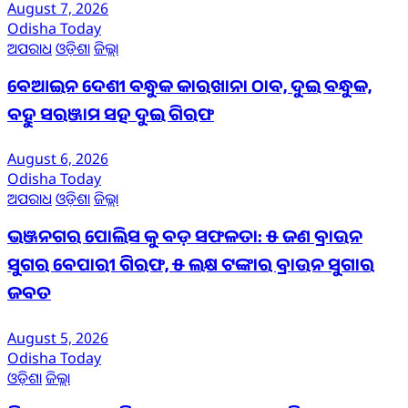
August 7, 2026
Odisha Today
ଅପରାଧ
ଓଡ଼ିଶା
ଜିଲ୍ଲା
ବେଆଇନ ଦେଶୀ ବନ୍ଧୁକ କାରଖାନା ଠାବ, ଦୁଇ ବନ୍ଧୁକ,
ବହୁ ସରଞ୍ଜାମ ସହ ଦୁଇ ଗିରଫ
August 6, 2026
Odisha Today
ଅପରାଧ
ଓଡ଼ିଶା
ଜିଲ୍ଲା
ଭଞ୍ଜନଗର ପୋଲିସ କୁ ବଡ଼ ସଫଳତା: ୫ ଜଣ ବ୍ରାଉନ
ସୁଗର ବେପାରୀ ଗିରଫ, ୫ ଲକ୍ଷ ଟଙ୍କାର ବ୍ରାଉନ ସୁଗାର
ଜବତ
August 5, 2026
Odisha Today
ଓଡ଼ିଶା
ଜିଲ୍ଲା