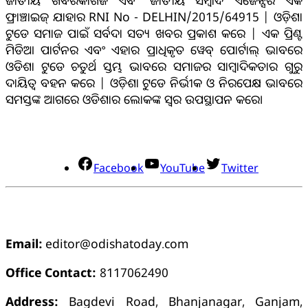
ଜାତୀୟ ଖବରକାଗଜ ଏବଂ ଜାତୀୟ ସମ୍ବାଦ ଏଜେନ୍ସିର ଏକ
ଫ୍ରାଞ୍ଚାଇଜ୍ ଯାହାର RNI No - DELHIN/2015/64915 | ଓଡ଼ିଶା
ଟୁଡେ ସମାଜ ପାଇଁ ସର୍ବଦା ସତ୍ୟ ଖବର ପ୍ରକାଶ କରେ | ଏକ ପ୍ରିଣ୍ଟ
ମିଡିଆ ପାର୍ଟନର ଏବଂ ଏହାର ପ୍ରାଧିକୃତ ୱେବ୍ ପୋର୍ଟାଲ୍ ଭାବରେ
ଓଡିଶା ଟୁଡେ ଚତୁର୍ଥ ସ୍ତମ୍ଭ ଭାବରେ ସମାଜର ସାମ୍ବାଦିକତାର ଗୁରୁ
ଦାୟିତ୍ବ ବହନ କରେ | ଓଡ଼ିଶା ଟୁଡେ ନିର୍ଭୀକ ଓ ନିରପେକ୍ଷ ଭାବରେ
ସମସ୍ତଙ୍କ ଆଗରେ ଓଡିଶାର ଲୋକଙ୍କ ସ୍ୱର ଉପସ୍ଥାପନ କରେ।
ସୋସିଆଲ୍ ମିଡିଆ
Facebook
YouTube
Twitter
ଯୋଗାଯୋଗ
Email:
editor@odishatoday.com
Office Contact:
8117062490
Address:
Bagdevi Road, Bhanjanagar, Ganjam,