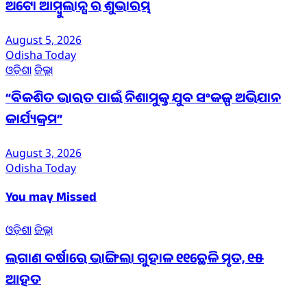
ଅଟୋ ଆମ୍ବୁଲାନ୍ସ ର ଶୁଭାରମ୍ଭ
August 5, 2026
Odisha Today
ଓଡ଼ିଶା
ଜିଲ୍ଲା
“ବିକଶିତ ଭାରତ ପାଇଁ ନିଶାମୁକ୍ତ ଯୁବ ସଂକଳ୍ପ ଅଭିଯାନ
କାର୍ଯ୍ୟକ୍ରମ”
August 3, 2026
Odisha Today
You may Missed
ଓଡ଼ିଶା
ଜିଲ୍ଲା
ଲଗାଣ ବର୍ଷାରେ ଭାଙ୍ଗିଲା ଗୁହାଳ ୧୧ଛେଳି ମୃତ, ୧୫
ଆହତ