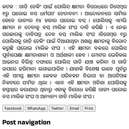
କଟକ : ଗାଡ଼ି ଚେକିଂ ପାଇଁ ପୋଲିସ କ୍ଷମତା ବିରୋଧରେ ଡିସେମ୍ବର
୧ରୁ ଘରୋଇ ବସ ଧର୍ମଘଟ ଚେତାବନୀ । ଆନ୍ଦୋଳନରେ ସାମିଲ
ହେବେ ରାଜ୍ୟର ୧୪ ହଜାର ଘରୋଇ ବସ୍ । ପୋଲିସକୁ ଏମଭି
କ୍ଷମତା ନ ଦେବାକୁ ବସ୍ ମାଲିକ ସଂଘ ଦାବି କରିଛି । ଏ ନେଇ
ସରକାରଙ୍କୁ ଦାବିପତ୍ର ଦେବ ବସ୍ ମାଲିକ ସଂଘ ।ଡିସେମ୍ବର ୧ରୁ
ପୋଲିସକୁ ଗାଡ଼ି ଚେକିଂ ପାଇଁ ଦିଆଯାଥିବା ଅଖଣ୍ଡ କ୍ଷମତାକୁ ବିରୋଦ
କରୁଛି ଘରୋଇ ମାଲିକ ସଂଘ । ଏହି କ୍ଷମତା ବଳରେ ପୋଲିସ
ପୂର୍ବାପେକ୍ଷା କ୍ଷମତାଶାଳୀ ଓ ଅର୍ଥଶାଳୀ ହେବ । ମୋଟର ଭେହିକଲ
ଆଇନର ବିଭିନ୍ନ ଦଫାରେ ପୋଲିସ ଗାଡି ଯାଞ୍ଚ କରିବା ଓ ଗାଡି
ଉପରେ ଜରିମାନା ଲଗାଇପାରିବ । ଯାହାକି ବିଶେଷ ଭାବେ ପୂର୍ବରୁ
ଏହି ସମସ୍ତ କ୍ଷମତା କେବଳ ପରିବହନ ବିଭାଗ ବା ଆରଟିଓଙ୍କ
ନିକଟରେ ସୀମିତ ଥିଲା । ଏବେ ଏହି କ୍ଷମତା ଓଡିଶା ପୋଲିସକୁ
ହସ୍ତାନ୍ତର କରାଯାଉ ଥିବାରୁ ଏହାକୁ ବିରୋଧ କରିଛି ରାଜ୍ୟ ଘରୋଇ
ବସ ମାଲିକ ସଂଘ ଓ ଅନ୍ୟାନ୍ୟ ଗାଡି ମାଲିକ ସଂଘ ।
Facebook
WhatsApp
Twitter
Email
Print
Post navigation