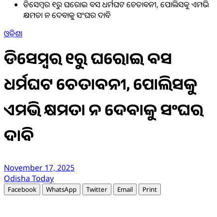
ଡିସେମ୍ବର ୧ରୁ ଘରୋଇ ବସ ଧର୍ମଘଟ ଚେତାବନୀ, ପୋଲିସକୁ ଏମଭି
କ୍ଷମତା ନ ଦେବାକୁ ସଂଘର ଦାବି
ଓଡ଼ିଶା
ଡିସେମ୍ବର ୧ରୁ ଘରୋଇ ବସ
ଧର୍ମଘଟ ଚେତାବନୀ, ପୋଲିସକୁ
ଏମଭି କ୍ଷମତା ନ ଦେବାକୁ ସଂଘର
ଦାବି
November 17, 2025
Odisha Today
Facebook
WhatsApp
Twitter
Email
Print