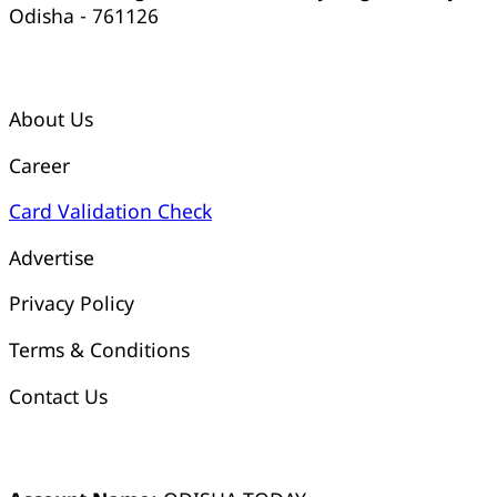
Odisha - 761126
କ୍ୱିକ୍ ଲିଙ୍କ୍ସ୍
About Us
Career
Card Validation Check
Advertise
Privacy Policy
Terms & Conditions
Contact Us
ଓଡ଼ିଶା ଟୁଡେ ବ୍ୟାଙ୍କ୍ ଆକାଉଣ୍ଟ ସମ୍ପର୍କୀୟ ସୂଚନା