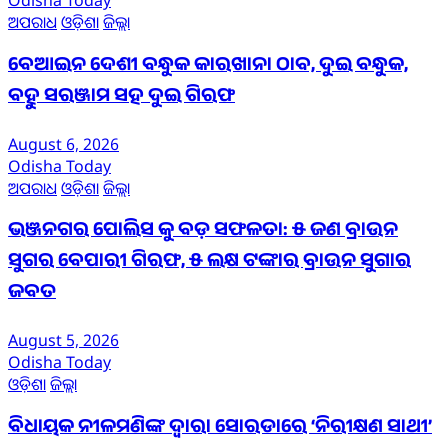
Odisha Today
ଅପରାଧ
ଓଡ଼ିଶା
ଜିଲ୍ଲା
ବେଆଇନ ଦେଶୀ ବନ୍ଧୁକ କାରଖାନା ଠାବ, ଦୁଇ ବନ୍ଧୁକ,
ବହୁ ସରଞ୍ଜାମ ସହ ଦୁଇ ଗିରଫ
August 6, 2026
Odisha Today
ଅପରାଧ
ଓଡ଼ିଶା
ଜିଲ୍ଲା
ଭଞ୍ଜନଗର ପୋଲିସ କୁ ବଡ଼ ସଫଳତା: ୫ ଜଣ ବ୍ରାଉନ
ସୁଗର ବେପାରୀ ଗିରଫ, ୫ ଲକ୍ଷ ଟଙ୍କାର ବ୍ରାଉନ ସୁଗାର
ଜବତ
August 5, 2026
Odisha Today
ଓଡ଼ିଶା
ଜିଲ୍ଲା
ବିଧାୟକ ନୀଳମଣିଙ୍କ ଦ୍ବାରା ସୋରଡାରେ ‘ନିରୀକ୍ଷଣ ସାଥୀ’