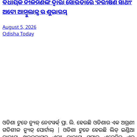
ବିଧାୟକ ନୀଳମଣିଙ୍କ ଦ୍ବାରା ସୋରଡାରେ ‘ନିରୀକ୍ଷଣ ସାଥୀ’
ଅଟୋ ଆମ୍ବୁଲାନ୍ସ ର ଶୁଭାରମ୍ଭ
August 5, 2026
Odisha Today
ଆମ ବିଷୟରେ
ଓଡିଶା ଟୁଡେ ନ୍ୟୁଜ୍ ନେଟୱର୍କ୍ ପ୍ରା. ଲି. ହେଉଛି ଓଡିଶାର ଏକ ଅଗ୍ରଣୀ
ଗତିଶୀଳ ନ୍ୟୁଜ୍ ପୋର୍ଟାଲ୍ | ଓଡିଶା ଟୁଡେ ହେଉଛି ଲିଡ୍ ଇଣ୍ଡିଆ