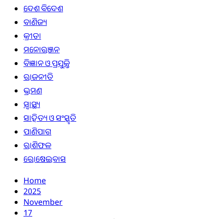
ଦେଶ ବିଦେଶ
ବାଣିଜ୍ୟ
କ୍ରୀଡା
ମନୋରଞ୍ଜନ
ବିଜ୍ଞାନ ଓ ପ୍ରଯୁକ୍ତି
ରାଜନୀତି
ଭ୍ରମଣ
ସ୍ୱାସ୍ଥ୍ୟ
ସାହିତ୍ୟ ଓ ସଂସ୍କୃତି
ପାଣିପାଗ
ରାଶିଫଳ
ରୋଷେଇବାସ
Home
2025
November
17