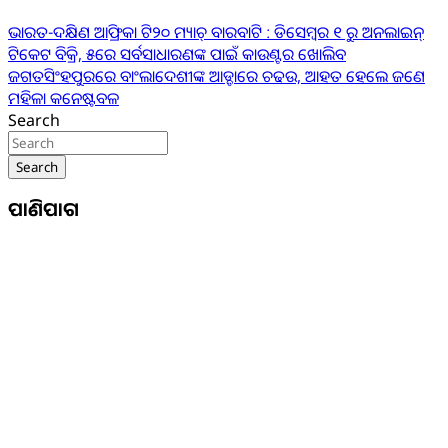
ଭାରତ-ଦକ୍ଷିଣ ଆଫ୍ରିକା ଟି୨୦ ମ୍ୟାଚ୍ ବାରବାଟି : ଡିସେମ୍ବର ୧ ରୁ ଅନଲାଇନ୍
ଟିକେଟ ବିକ୍ରି, ୫ରେ ସର୍ବସାଧାରଣଙ୍କ ପାଇଁ କାଉଣ୍ଟର ଖୋଲିବ
ଜଗତସିଂହପୁରରେ ବାଂଲାଦେଶୀଙ୍କ ଆଡ୍ଡାରେ ଚଢଉ, ଆହତ ହେଲେ ଜଣେ
ମହିଳା କନେଷ୍ଟବଳ
Search
Search
ପାଣିପାଗ