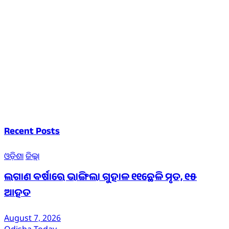
Recent Posts
ଓଡ଼ିଶା
ଜିଲ୍ଲା
ଲଗାଣ ବର୍ଷାରେ ଭାଙ୍ଗିଲା ଗୁହାଳ ୧୧ଛେଳି ମୃତ, ୧୫
ଆହତ
August 7, 2026