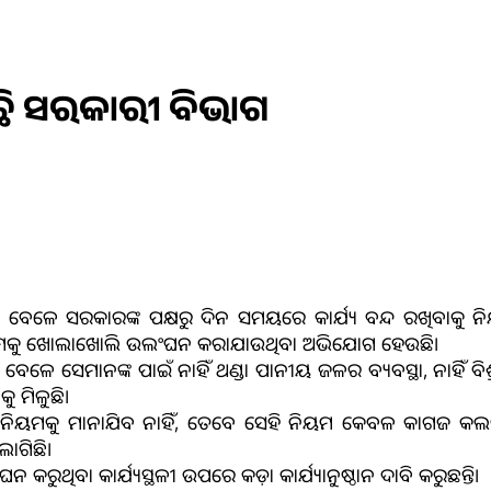
ି ସରକାରୀ ବିଭାଗ
ବା ବେଳେ ସରକାରଙ୍କ ପକ୍ଷରୁ ଦିନ ସମୟରେ କାର୍ଯ୍ୟ ବନ୍ଦ ରଖିବାକୁ ନିୟମ ଜ
ି ନିୟମକୁ ଖୋଲାଖୋଲି ଉଲଂଘନ କରାଯାଉଥିବା ଅଭିଯୋଗ ହେଉଛି।
 ସେମାନଙ୍କ ପାଇଁ ନାହିଁ ଥଣ୍ଡା ପାନୀୟ ଜଳର ବ୍ୟବସ୍ଥା, ନାହିଁ ବିଶ୍
ୁ ମିଳୁଛି।
୍କ ନିୟମକୁ ମାନାଯିବ ନାହିଁ, ତେବେ ସେହି ନିୟମ କେବଳ କାଗଜ କଲ
ାଗିଛି।
ୁଥିବା କାର୍ଯ୍ୟସ୍ଥଳୀ ଉପରେ କଡ଼ା କାର୍ଯ୍ୟାନୁଷ୍ଠାନ ଦାବି କରୁଛନ୍ତି।