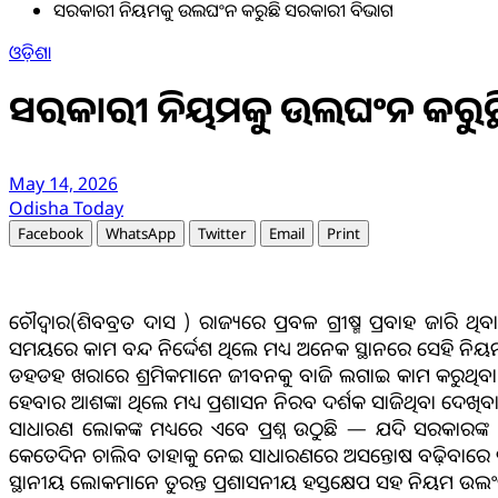
ସରକାରୀ ନିୟମକୁ ଉଲଘଂନ କରୁଛି ସରକାରୀ ବିଭାଗ
ଓଡ଼ିଶା
ସରକାରୀ ନିୟମକୁ ଉଲଘଂନ କରୁଛ
May 14, 2026
Odisha Today
Facebook
WhatsApp
Twitter
Email
Print
ଚୌଦ୍ଵାର(ଶିବବ୍ରତ ଦାସ ) ରାଜ୍ୟରେ ପ୍ରବଳ ଗ୍ରୀଷ୍ମ ପ୍ରବାହ ଜାରି ଥି
ସମୟରେ କାମ ବନ୍ଦ ନିର୍ଦ୍ଦେଶ ଥିଲେ ମଧ୍ୟ ଅନେକ ସ୍ଥାନରେ ସେହ
ଡହଡହ ଖରାରେ ଶ୍ରମିକମାନେ ଜୀବନକୁ ବାଜି ଲଗାଇ କାମ କରୁଥିବା ବେଳେ
ହେବାର ଆଶଙ୍କା ଥିଲେ ମଧ୍ୟ ପ୍ରଶାସନ ନିରବ ଦର୍ଶକ ସାଜିଥିବା ଦେଖିବାକ
ସାଧାରଣ ଲୋକଙ୍କ ମଧ୍ୟରେ ଏବେ ପ୍ରଶ୍ନ ଉଠୁଛି — ଯଦି ସରକାରଙ
କେତେଦିନ ଚାଲିବ ତାହାକୁ ନେଇ ସାଧାରଣରେ ଅସନ୍ତୋଷ ବଢ଼ିବାରେ ଲ
ସ୍ଥାନୀୟ ଲୋକମାନେ ତୁରନ୍ତ ପ୍ରଶାସନୀୟ ହସ୍ତକ୍ଷେପ ସହ ନିୟମ ଉଲଂଘନ କର