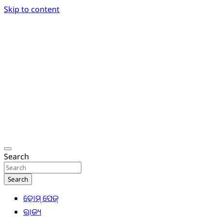
Skip to content
Breaking News | Odisha News | India News | World
Odisha Today News Network Pvt Ltd
Search
Search
ହୋମ୍ ପେଜ୍
ରାଜ୍ୟ