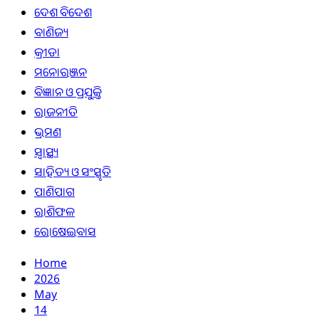
ଦେଶ ବିଦେଶ
ବାଣିଜ୍ୟ
କ୍ରୀଡା
ମନୋରଞ୍ଜନ
ବିଜ୍ଞାନ ଓ ପ୍ରଯୁକ୍ତି
ରାଜନୀତି
ଭ୍ରମଣ
ସ୍ୱାସ୍ଥ୍ୟ
ସାହିତ୍ୟ ଓ ସଂସ୍କୃତି
ପାଣିପାଗ
ରାଶିଫଳ
ରୋଷେଇବାସ
Home
2026
May
14