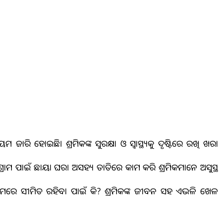
ାରି ହୋଇଛି। ଶ୍ରମିକଙ୍କ ସୁରକ୍ଷା ଓ ସ୍ୱାସ୍ଥ୍ୟକୁ ଦୃଷ୍ଟିରେ ରଖି ଖରା
ରାମ ପାଇଁ ଛାୟା ଘର। ଅସହ୍ୟ ତାତିରେ କାମ କରି ଶ୍ରମିକମାନେ ଅସୁସ୍ଥ
ମରେ ସୀମିତ ରହିବା ପାଇଁ କି? ଶ୍ରମିକଙ୍କ ଜୀବନ ସହ ଏଭଳି ଖେଳ