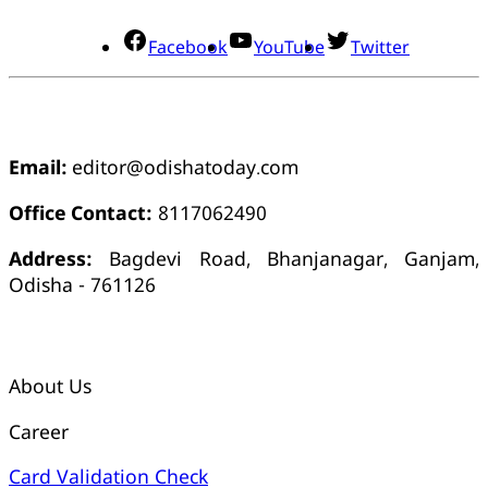
Facebook
YouTube
Twitter
ଯୋଗାଯୋଗ
Email:
editor@odishatoday.com
Office Contact:
8117062490
Address:
Bagdevi Road, Bhanjanagar, Ganjam,
Odisha - 761126
କ୍ୱିକ୍ ଲିଙ୍କ୍ସ୍
About Us
Career
Card Validation Check