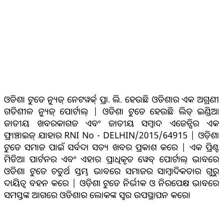
ଓଡିଶା ଟୁଡେ ନ୍ୟୁଜ୍ ନେଟୱର୍କ୍ ପ୍ରା. ଲି. ହେଉଛି ଓଡିଶାର ଏକ ଅଗ୍ରଣୀ
ଗତିଶୀଳ ନ୍ୟୁଜ୍ ପୋର୍ଟାଲ୍ | ଓଡିଶା ଟୁଡେ ହେଉଛି ଲିଡ୍ ଇଣ୍ଡିଆ
ଜାତୀୟ ଖବରକାଗଜ ଏବଂ ଜାତୀୟ ସମ୍ବାଦ ଏଜେନ୍ସିର ଏକ
ଫ୍ରାଞ୍ଚାଇଜ୍ ଯାହାର RNI No - DELHIN/2015/64915 | ଓଡ଼ିଶା
ଟୁଡେ ସମାଜ ପାଇଁ ସର୍ବଦା ସତ୍ୟ ଖବର ପ୍ରକାଶ କରେ | ଏକ ପ୍ରିଣ୍ଟ
ମିଡିଆ ପାର୍ଟନର ଏବଂ ଏହାର ପ୍ରାଧିକୃତ ୱେବ୍ ପୋର୍ଟାଲ୍ ଭାବରେ
ଓଡିଶା ଟୁଡେ ଚତୁର୍ଥ ସ୍ତମ୍ଭ ଭାବରେ ସମାଜର ସାମ୍ବାଦିକତାର ଗୁରୁ
ଦାୟିତ୍ବ ବହନ କରେ | ଓଡ଼ିଶା ଟୁଡେ ନିର୍ଭୀକ ଓ ନିରପେକ୍ଷ ଭାବରେ
ସମସ୍ତଙ୍କ ଆଗରେ ଓଡିଶାର ଲୋକଙ୍କ ସ୍ୱର ଉପସ୍ଥାପନ କରେ।
ସୋସିଆଲ୍ ମିଡିଆ