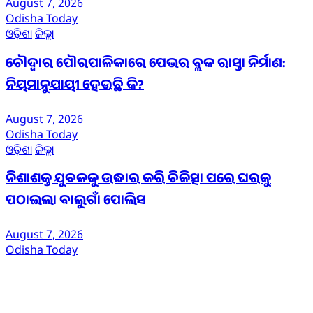
August 7, 2026
Odisha Today
ଓଡ଼ିଶା
ଜିଲ୍ଲା
ଚୌଦ୍ୱାର ପୌରପାଳିକାରେ ପେଭର ବ୍ଲକ ରାସ୍ତା ନିର୍ମାଣ:
ନିୟମାନୁଯାୟୀ ହେଉଛି କି?
August 7, 2026
Odisha Today
ଓଡ଼ିଶା
ଜିଲ୍ଲା
ନିଶାଶକ୍ତ ଯୁବକକୁ ଉଦ୍ଧାର କରି ଚିକିତ୍ସା ପରେ ଘରକୁ
ପଠାଇଲା ବାଲୁଗାଁ ପୋଲିସ
August 7, 2026
Odisha Today
ଆମ ବିଷୟରେ