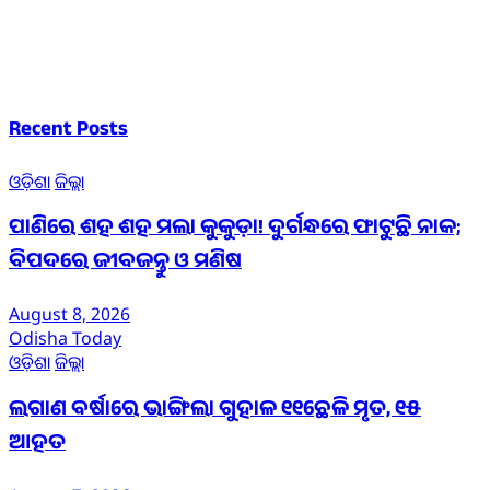
Recent Posts
ଓଡ଼ିଶା
ଜିଲ୍ଲା
ପାଣିରେ ଶହ ଶହ ମଲା କୁକୁଡ଼ା! ଦୁର୍ଗନ୍ଧରେ ଫାଟୁଛି ନାକ;
ବିପଦରେ ଜୀବଜନ୍ତୁ ଓ ମଣିଷ
August 8, 2026
Odisha Today
ଓଡ଼ିଶା
ଜିଲ୍ଲା
ଲଗାଣ ବର୍ଷାରେ ଭାଙ୍ଗିଲା ଗୁହାଳ ୧୧ଛେଳି ମୃତ, ୧୫
ଆହତ