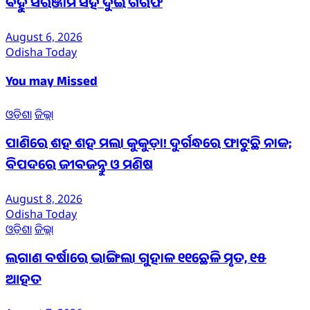
ବହୁ ସରଞ୍ଜାମ ସହ ଦୁଇ ଗିରଫ
August 6, 2026
Odisha Today
You may Missed
ଓଡ଼ିଶା
ଜିଲ୍ଲା
ପାଣିରେ ଶହ ଶହ ମଲା କୁକୁଡ଼ା! ଦୁର୍ଗନ୍ଧରେ ଫାଟୁଛି ନାକ;
ବିପଦରେ ଜୀବଜନ୍ତୁ ଓ ମଣିଷ
August 8, 2026
Odisha Today
ଓଡ଼ିଶା
ଜିଲ୍ଲା
ଲଗାଣ ବର୍ଷାରେ ଭାଙ୍ଗିଲା ଗୁହାଳ ୧୧ଛେଳି ମୃତ, ୧୫
ଆହତ