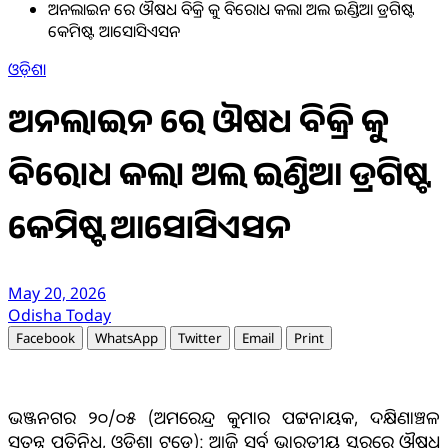
ଅନଲାଇନ ରେ ଔଷଧ ବିକ୍ରି କୁ ବିରୋଧ କଲା ଅଲ ଇଣ୍ଡିଆ ଡ୍ରଗିଷ୍ଟ
କେମିଷ୍ଟ ଆସୋସିଏସନ
ଓଡ଼ିଶା
ଅନଲାଇନ ରେ ଔଷଧ ବିକ୍ରି କୁ
ବିରୋଧ କଲା ଅଲ ଇଣ୍ଡିଆ ଡ୍ରଗିଷ୍ଟ
କେମିଷ୍ଟ ଆସୋସିଏସନ
May 20, 2026
Odisha Today
Facebook
WhatsApp
Twitter
Email
Print
ଭଞ୍ଜନଗର ୨୦/୦୫ (ଅମରେନ୍ଦ୍ର କୁମାର ପଟ୍ଟନାୟକ, ଦକ୍ଷିଣାଞ୍ଚଳ
ସ୍ଵତନ୍ତ୍ର ପ୍ରତିନିଧି, ଓଡ଼ିଶା ଟୁଡେ): ଆଜି ସର୍ବ ଭାରତୀୟ ସ୍ତରରେ ଔଷଧ