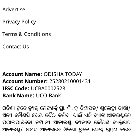
Advertise
Privacy Policy
Terms & Conditions
Contact Us
ଓଡ଼ିଶା ଟୁଡେ ବ୍ୟାଙ୍କ୍ ଆକାଉଣ୍ଟ ସମ୍ପର୍କୀୟ ସୂଚନା
Account Name:
ODISHA TODAY
Account Number:
25280210001431
IFSC Code:
UCBA0002528
Bank Name:
UCO Bank
ଓଡିଶା ଟୁଡେ ନ୍ୟୁଜ୍ ନେଟୱର୍କ୍ ପ୍ରା. ଲି. କୁ ବିଜ୍ଞାପନ/ ଶୁଭେଚ୍ଛା ବାର୍ତ୍ତା/
ଅନ୍ୟ କୌଣସି ଦେୟ ପୈଠ କରିବା ପାଇଁ ଏହି ବ୍ୟାଙ୍କ ଆକଉଣ୍ଟରେ
ପଠାଇପାରିବେ। କମ୍ପାନୀ ଆକାଉଣ୍ଟ ବ୍ୟତୀତ କୌଣସି ବ୍ୟକ୍ତିଗତ
ଆକାଉଣ୍ଟ/ ନଗଦ ଆକାରରେ ଓଡ଼ିଶା ଟୁଡେ ଦେୟ ଗ୍ରହଣ କରେ