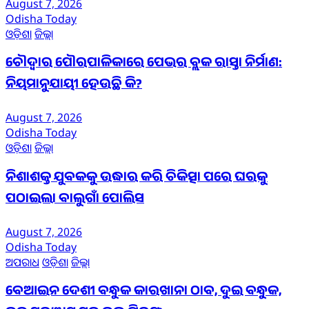
August 7, 2026
Odisha Today
ଓଡ଼ିଶା
ଜିଲ୍ଲା
ଚୌଦ୍ୱାର ପୌରପାଳିକାରେ ପେଭର ବ୍ଲକ ରାସ୍ତା ନିର୍ମାଣ:
ନିୟମାନୁଯାୟୀ ହେଉଛି କି?
August 7, 2026
Odisha Today
ଓଡ଼ିଶା
ଜିଲ୍ଲା
ନିଶାଶକ୍ତ ଯୁବକକୁ ଉଦ୍ଧାର କରି ଚିକିତ୍ସା ପରେ ଘରକୁ
ପଠାଇଲା ବାଲୁଗାଁ ପୋଲିସ
August 7, 2026
Odisha Today
ଅପରାଧ
ଓଡ଼ିଶା
ଜିଲ୍ଲା
ବେଆଇନ ଦେଶୀ ବନ୍ଧୁକ କାରଖାନା ଠାବ, ଦୁଇ ବନ୍ଧୁକ,