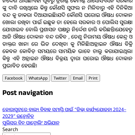
ନିର୍ଦ୍ଦେଶ ଆସିଛି।ଏହା ପୂର୍ବରୁ ଡ୍ରଗିଷ୍ଟ କେମିଷ୍ଟ ଆସୋସିଏସନ ସରକାର
ଙ୍କୁ ଦାବି ରଖିଥିଲେ କିନ୍ତୁ କୌଣସି ସୁଫଲ ନ ମିଳିବାରୁ ଏହି ଦିନିକିଆ
ବନ୍ଦ କୁ ଡାକରା ଦିଆଯାଇଛି।ଯଦି କୌଣସି ଘରୋଇ ଔଷଧ ଦୋକାନ
ଖୋଲା ରଖିବା ପାଇଁ ଇଛୁକ ତା ହେଲେ ସରକାର ଓ ପୋଲିସ ସୁରକ୍ଷା
ଯୋଗାଇବ ବୋଲି ପ୍ରଶାସନ ପକ୍ଷରୁ ନିର୍ଦ୍ଦେଶ ଜାରି କରିଛନ୍ତି।ଯେହେତୁ
ଆଜି ଔଷଧ ଦୋକାନ ବନ୍ଦ ରହିବ , ତେଣୁ ନିରାମୟ ଔଷଧ କେନ୍ଦ୍ର ଓ
ଡାକ୍ତର ଖାନା ରେ ଭିଡ ଦେଖିବା କୁ ମିଳିଛି।ଅନ୍ଲାଇନ ଔଷଧ ବିକ୍ରି
କେବଳ କୋବିଡ଼ ସମୟରେ ସାମୟିକ ଭାବେ ଚାଲୁ କରାଯାଇଥିଲା
କିନ୍ତୁ ଏହି ଅନ୍ଲାଇନ ଔଷଧ ବିକ୍ରୟ ଦ୍ୱାରା ଘରୋଇ ଔଷଧ ଦୋକାନ
ପ୍ରଭାବିତ ହେଉଛି।
Facebook
WhatsApp
Twitter
Email
Print
Post navigation
କୋରାପୁଟରେ ବାଲ୍ୟ ବିବାହ ସମାପ୍ତି ପାଇଁ “ଜିଲ୍ଲା କାର୍ଯ୍ୟଯୋଜନା 2024–
2029” ଉନ୍ମୋଚିତ
ପୁଲିସର ବିଚ୍ ପାଟ୍ରୋଲିଂ ଅଭିଯାନ
Search