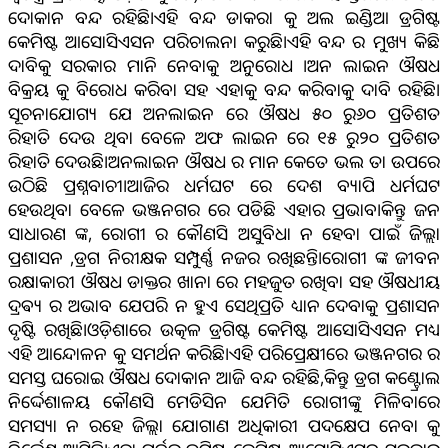
ଦୋକାନ ବନ୍ଦ ରହିଛି।ଏହି ବନ୍ଦ ଡାକରା କୁ ଅଲ ଇଣ୍ଡିଆ ଡ୍ରଗିଷ୍ଟ
କେମିଷ୍ଟ ଆସୋସିଏସନ ପରିଚାଲନା କରୁଛି।ଏହି ବନ୍ଦ ର ମୁଖ୍ୟ କିଛି
ଦାବିକୁ ସରକାର ମାନି ନେବାକୁ ଅନୁରୋଧ ।ଅନ ଲାଇନ ଔଷଧ
ବିକ୍ରୟ କୁ ବିରୋଧ କରିବା ସହ ଏହାକୁ ବନ୍ଦ କରିବାକୁ ଦାବି ରହିଛି।
ସୂଚନାଯୋଗ୍ୟ ଯେ ଅନଲାଇନ ରେ ଔଷଧ ୫୦ ରୁ୬୦ ପ୍ରତିଶତ
ରିହାତି ଦେଉ ଥିବା ବେଳେ ଅଫ ଲାଇନ ରେ ୧୫ ରୁ୨୦ ପ୍ରତିଶତ
ରିହାତି ଦେଉଛି।ଅନଲାଇନ ଔଷଧ ର ମାନ କେତେ ଭଲ ତା ଉପରେ
ଉଠିଛି ପ୍ରଶ୍ନବାଚୀ।ଆଜିର ଧର୍ମଘଟ ରେ ଦେଶ ବ୍ୟାପି ଧର୍ମଘଟ
ହେଉଥିବା ବେଳେ ଭଞ୍ଜନଗର ରେ ପଡିଛି ଏହାର ପ୍ରଭାବ।କିନ୍ତୁ ଜନ
ସାଧାରଣ ଙ୍କ, ରୋଗୀ ର କୌଣସି ଅସୁବିଧା ନ ହେବା ପାଇଁ ଜିଲ୍ଲା
ପ୍ରଶାସନ ,ଡ୍ରଗ ନିରୀକ୍ଷକ ସମ୍ପୁର୍ଣ୍ଣ ନଜର ରଖିଛନ୍ତି।ରୋଗୀ ଙ୍କ ଜୀବନ
ରକ୍ଷାକାରୀ ଔଷଧ ଡାକ୍ତର ଖାନା ରେ ମହଜୁତ ରଖିବା ସହ ଔଷଧୀୟ
ଦ୍ରଵ୍ୟ ର ଅଭାବ ଯେପରି ନ ହୁଏ ସେଥିପ୍ରତି ଧ୍ୟାନ ଦେବାକୁ ପ୍ରଶାସନ
ଦୃଷ୍ଟି ରଖିଛି।ଓଡ଼ିଶାରେ ଉତ୍କଳ ଡ୍ରଗିଷ୍ଟ କେମିଷ୍ଟ ଆସୋସିଏସନ ମଧ୍ୟ
ଏହି ଆନ୍ଦୋଳନ କୁ ସମର୍ଥନ କରିଛି।ଏହି ପରିପ୍ରେକ୍ଷୀରେ ଭଞ୍ଜନଗର ର
ସମସ୍ତ ଘରୋଇ ଔଷଧ ଦୋକାନ ଆଜି ବନ୍ଦ ରହିଛି,କିନ୍ତୁ ଡ୍ରଗ କଣ୍ଟ୍ରୋଲ
ନିର୍ଦ୍ଦେଶାଳୟ କୌଣସି ମେଡିସିନ ଯେମିତି ରୋଗୀଙ୍କୁ ମିଳିବାରେ
ସମସ୍ୟା ନ ରହେ ଜିଲ୍ଲା ଯୋଗାଣ ଅଧିକାରୀ ପଦକ୍ଷେପ ନେବା କୁ