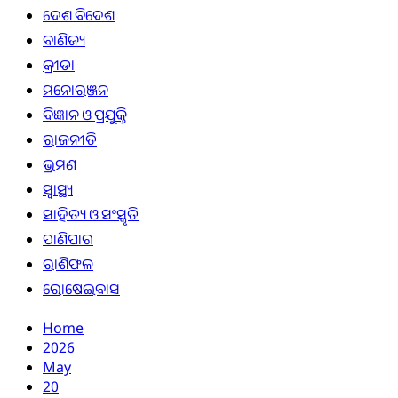
ଦେଶ ବିଦେଶ
ବାଣିଜ୍ୟ
କ୍ରୀଡା
ମନୋରଞ୍ଜନ
ବିଜ୍ଞାନ ଓ ପ୍ରଯୁକ୍ତି
ରାଜନୀତି
ଭ୍ରମଣ
ସ୍ୱାସ୍ଥ୍ୟ
ସାହିତ୍ୟ ଓ ସଂସ୍କୃତି
ପାଣିପାଗ
ରାଶିଫଳ
ରୋଷେଇବାସ
Home
2026
May
20