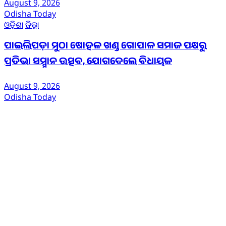
August 9, 2026
Odisha Today
ଓଡ଼ିଶା
ଜିଲ୍ଲା
ପାଇଲିପଡ଼ା ମୁଠା ଷୋହଳ ଖଣ୍ଡ ଗୋପାଳ ସମାଜ ପକ୍ଷରୁ
ପ୍ରତିଭା ସମ୍ମାନ ଉତ୍ସବ, ଯୋଗଦେଲେ ବିଧାୟକ
August 9, 2026
Odisha Today
ଆମ ବିଷୟରେ