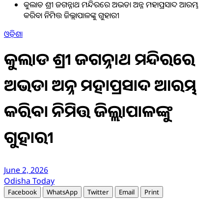
କୁଲାଡ ଶ୍ରୀ ଜଗନ୍ନାଥ ମନ୍ଦିରରେ ଅଭଡା ଅନ୍ନ ମହାପ୍ରସାଦ ଆରମ୍ଭ
କରିବା ନିମିତ୍ତ ଜିଲ୍ଲାପାଳଙ୍କୁ ଗୁହାରୀ
ଓଡ଼ିଶା
କୁଲାଡ ଶ୍ରୀ ଜଗନ୍ନାଥ ମନ୍ଦିରରେ
ଅଭଡା ଅନ୍ନ ମହାପ୍ରସାଦ ଆରମ୍ଭ
କରିବା ନିମିତ୍ତ ଜିଲ୍ଲାପାଳଙ୍କୁ
ଗୁହାରୀ
June 2, 2026
Odisha Today
Facebook
WhatsApp
Twitter
Email
Print