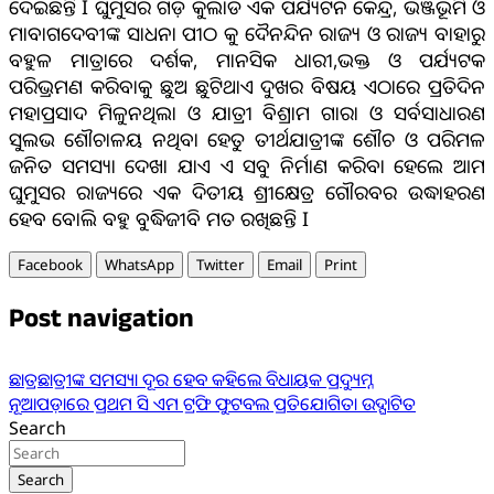
ଦେଇଛନ୍ତି I ଘୁମୁସର ଗଡ଼ କୁଲାଡ ଏକ ପର୍ଯ୍ୟଟନ କେନ୍ଦ୍ର, ଭଞ୍ଜଭୂମି ଓ
ମାବାଗଦେବୀଙ୍କ ସାଧନା ପୀଠ କୁ ଦୈନନ୍ଦିନ ରାଜ୍ୟ ଓ ରାଜ୍ୟ ବାହାରୁ
ବହୁଳ ମାତ୍ରାରେ ଦର୍ଶକ, ମାନସିକ ଧାରୀ,ଭକ୍ତ ଓ ପର୍ଯ୍ୟଟକ
ପରିଭ୍ରମଣ କରିବାକୁ ଛୁଅ ଛୁଟିଥାଏ ଦୁଖର ବିଷୟ ଏଠାରେ ପ୍ରତିଦିନ
ମହାପ୍ରସାଦ ମିଳୁନଥିଲା ଓ ଯାତ୍ରୀ ବିଶ୍ରାମ ଗାରା ଓ ସର୍ବସାଧାରଣ
ସୁଲଭ ଶୌଚାଳୟ ନଥିବା ହେତୁ ତୀର୍ଥଯାତ୍ରୀଙ୍କ ଶୌଚ ଓ ପରିମଳ
ଜନିତ ସମସ୍ୟା ଦେଖା ଯାଏ ଏ ସବୁ ନିର୍ମାଣ କରିବା ହେଲେ ଆମ
ଘୁମୁସର ରାଜ୍ୟରେ ଏକ ଦିତୀୟ ଶ୍ରୀକ୍ଷେତ୍ର ଗୌରବର ଉଦ୍ଧାହରଣ
ହେବ ବୋଲି ବହୁ ବୁଦ୍ଧିଜୀବି ମତ ରଖିଛନ୍ତି I
Facebook
WhatsApp
Twitter
Email
Print
Post navigation
ଛାତ୍ରଛାତ୍ରୀଙ୍କ ସମସ୍ୟା ଦୂର ହେବ କହିଲେ ବିଧାୟକ ପ୍ରଦ୍ୟୁମ୍ନ
ନୂଆପଡ଼ାରେ ପ୍ରଥମ ସି ଏମ ଟ୍ରଫି ଫୁଟବଲ ପ୍ରତିଯୋଗିତା ଉଦ୍ଘାଟିତ
Search
Search