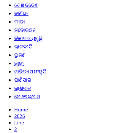
ଦେଶ ବିଦେଶ
ବାଣିଜ୍ୟ
କ୍ରୀଡା
ମନୋରଞ୍ଜନ
ବିଜ୍ଞାନ ଓ ପ୍ରଯୁକ୍ତି
ରାଜନୀତି
ଭ୍ରମଣ
ସ୍ୱାସ୍ଥ୍ୟ
ସାହିତ୍ୟ ଓ ସଂସ୍କୃତି
ପାଣିପାଗ
ରାଶିଫଳ
ରୋଷେଇବାସ
Home
2026
June
2