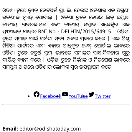
ଓଡିଶା ଟୁଡେ ନ୍ୟୁଜ୍ ନେଟୱର୍କ୍ ପ୍ରା. ଲି. ହେଉଛି ଓଡିଶାର ଏକ ଅଗ୍ରଣୀ
ଗତିଶୀଳ ନ୍ୟୁଜ୍ ପୋର୍ଟାଲ୍ | ଓଡିଶା ଟୁଡେ ହେଉଛି ଲିଡ୍ ଇଣ୍ଡିଆ
ଜାତୀୟ ଖବରକାଗଜ ଏବଂ ଜାତୀୟ ସମ୍ବାଦ ଏଜେନ୍ସିର ଏକ
ଫ୍ରାଞ୍ଚାଇଜ୍ ଯାହାର RNI No - DELHIN/2015/64915 | ଓଡ଼ିଶା
ଟୁଡେ ସମାଜ ପାଇଁ ସର୍ବଦା ସତ୍ୟ ଖବର ପ୍ରକାଶ କରେ | ଏକ ପ୍ରିଣ୍ଟ
ମିଡିଆ ପାର୍ଟନର ଏବଂ ଏହାର ପ୍ରାଧିକୃତ ୱେବ୍ ପୋର୍ଟାଲ୍ ଭାବରେ
ଓଡିଶା ଟୁଡେ ଚତୁର୍ଥ ସ୍ତମ୍ଭ ଭାବରେ ସମାଜର ସାମ୍ବାଦିକତାର ଗୁରୁ
ଦାୟିତ୍ବ ବହନ କରେ | ଓଡ଼ିଶା ଟୁଡେ ନିର୍ଭୀକ ଓ ନିରପେକ୍ଷ ଭାବରେ
ସମସ୍ତଙ୍କ ଆଗରେ ଓଡିଶାର ଲୋକଙ୍କ ସ୍ୱର ଉପସ୍ଥାପନ କରେ।
ସୋସିଆଲ୍ ମିଡିଆ
Facebook
YouTube
Twitter
ଯୋଗାଯୋଗ
Email:
editor@odishatoday.com