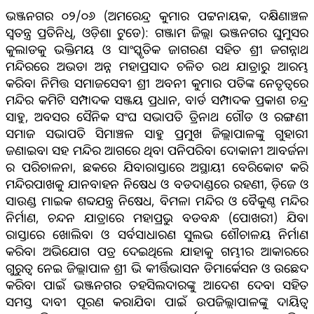
ଭଞ୍ଜନଗର ୦୨/୦୬ (ଅମରେନ୍ଦ୍ର କୁମାର ପଟ୍ଟନାୟକ, ଦକ୍ଷିଣାଞ୍ଚଳ
ସ୍ଵତନ୍ତ୍ର ପ୍ରତିନିଧି, ଓଡ଼ିଶା ଟୁଡେ): ଗଞ୍ଜାମ ଜିଲ୍ଲା ଭଞ୍ଜନଗର ଘୁମୁସର
କୁଲାଡକୁ ଭକ୍ତିମୟ ଓ ସାଂସ୍କୃତିକ ଜାଗରଣ ସହିତ ଶ୍ରୀ ଜଗନ୍ନାଥ
ମନ୍ଦିରରେ ଅଭଡା ଅନ୍ନ ମହାପ୍ରସାଦ ଚଳିତ ରଥ ଯାତ୍ରାରୁ ଆରମ୍ଭ
କରିବା ନିମିତ୍ତ ସମାଜସେବୀ ଶ୍ରୀ ଅବନୀ କୁମାର ପତିଙ୍କ ନେତୃତ୍ବରେ
ମନ୍ଦିର କମିଟି ସମ୍ପାଦକ ସଞ୍ଜୟ ପ୍ରଧାନ, ବାର୍ଡ ସମ୍ପାଦକ ପ୍ରକାଶ ଚନ୍ଦ୍ର
ସାହୁ, ଅବସର ସୈନିକ ସଂଘ ସଭାପତି ତ୍ରିନାଥ ଗୌଡ ଓ ରଙ୍ଗଣୀ
ସମାଜ ସଭାପତି ସିମାଞ୍ଚଳ ସାହୁ ପ୍ରମୁଖ ଜିଲ୍ଲାପାଳଙ୍କୁ ଗୁହାରୀ
ଜଣାଇବା ସହ ମନ୍ଦିର ଆଗରେ ଥିବା ପନିପରିବା ଦୋକାନୀ ଆବର୍ଜନା
ର ପରିଚାଳନା, ଛକରେ ଯିବାରାସ୍ତାରେ ଅସ୍ଥାୟୀ ବେରିକୋଟ କରି
ମନ୍ଦିରପାଖକୁ ଯାନବାହନ ନିଷେଧ ଓ ବଡଦାଣ୍ଡରେ ରହଣୀ, ଡ଼ିଜେ ଓ
ସାଉଣ୍ଡ ମାଇକ ଶବ୍ଦଯନ୍ତ୍ର ନିଷେଧ, ବିମଳା ମନ୍ଦିର ଓ ବୈକୁଣ୍ଠ ମନ୍ଦିର
ନିର୍ମାଣ, ଚନ୍ଦନ ଯାତ୍ରାରେ ମହାପ୍ରଭୁ ବଡବନ୍ଧ (ପୋଖରୀ) ଯିବା
ରାସ୍ତାରେ ଖୋଲିବା ଓ ସର୍ବସାଧାରଣ ସୁଲଭ ଶୌଚାଳୟ ନିର୍ମାଣ
କରିବା ଅଭିଯୋଗ ପତ୍ର ଦେଇଥିଲେ ଯାହାକୁ ଗମ୍ଭୀର ଆକାରରେ
ଗୁରୁତ୍ଵ ନେଇ ଜିଲ୍ଲାପାଳ ଶ୍ରୀ ଭି କୀର୍ତ୍ତିଭାସନ ଡିମାର୍କେସନ ଓ ଉଛେଦ
କରିବା ପାଇଁ ଭଞ୍ଜନଗର ତହସିଲଦାରଙ୍କୁ ଆଦେଶ ଦେବା ସହିତ
ସମସ୍ତ ଦାବୀ ପୂରଣ କରାଯିବା ପାଇଁ ଉପଜିଲ୍ଲାପାଳଙ୍କୁ ଦାୟିତ୍ଵ