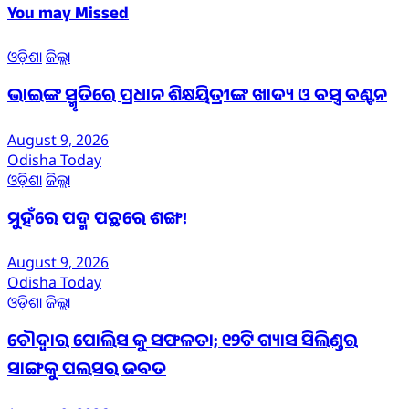
You may Missed
ଓଡ଼ିଶା
ଜିଲ୍ଲା
ଭାଇଙ୍କ ସ୍ମୃତିରେ ପ୍ରଧାନ ଶିକ୍ଷୟିତ୍ରୀଙ୍କ ଖାଦ୍ୟ ଓ ବସ୍ତ୍ର ବଣ୍ଟନ
August 9, 2026
Odisha Today
ଓଡ଼ିଶା
ଜିଲ୍ଲା
ମୁହଁରେ ପଦ୍ମ ପଛରେ ଶଙ୍ଖ!
August 9, 2026
Odisha Today
ଓଡ଼ିଶା
ଜିଲ୍ଲା
ଚୌଦ୍ଵାର ପୋଲିସ କୁ ସଫଳତା; ୧୨ଟି ଗ୍ୟାସ ସିଲିଣ୍ଡର
ସାଙ୍ଗକୁ ପଲସର ଜବତ