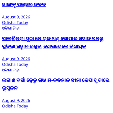
ସାଙ୍ଗକୁ ପଲସର ଜବତ
August 9, 2026
Odisha Today
ଓଡ଼ିଶା
ଜିଲ୍ଲା
ପାଇଲିପଡ଼ା ମୁଠା ଷୋହଳ ଖଣ୍ଡ ଗୋପାଳ ସମାଜ ପକ୍ଷରୁ
ପ୍ରତିଭା ସମ୍ମାନ ଉତ୍ସବ, ଯୋଗଦେଲେ ବିଧାୟକ
August 9, 2026
Odisha Today
ଓଡ଼ିଶା
ଜିଲ୍ଲା
ଲଗାଣ ବର୍ଷା ହେତୁ ଗଞ୍ଜାମ-କନ୍ଧମାଳ ସୀମା ଢେପାଗୁଡାରେ
ଭୂସ୍ଖଳନ
August 9, 2026
Odisha Today