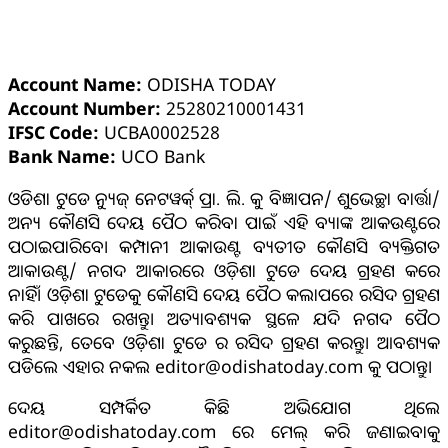
ଓଡ଼ିଶା ଟୁଡେ ବ୍ୟାଙ୍କ୍ ଆକାଉଣ୍ଟ ସମ୍ପର୍କୀୟ ସୂଚନା
Account Name:
ODISHA TODAY
Account Number:
25280210001431
IFSC Code:
UCBA0002528
Bank Name:
UCO Bank
ଓଡିଶା ଟୁଡେ ନ୍ୟୁଜ୍ ନେଟୱର୍କ୍ ପ୍ରା. ଲି. କୁ ବିଜ୍ଞାପନ/ ଶୁଭେଚ୍ଛା ବାର୍ତ୍ତା/
ଅନ୍ୟ କୌଣସି ଦେୟ ପୈଠ କରିବା ପାଇଁ ଏହି ବ୍ୟାଙ୍କ ଆକଉଣ୍ଟରେ
ପଠାଇପାରିବେ। କମ୍ପାନୀ ଆକାଉଣ୍ଟ ବ୍ୟତୀତ କୌଣସି ବ୍ୟକ୍ତିଗତ
ଆକାଉଣ୍ଟ/ ନଗଦ ଆକାରରେ ଓଡ଼ିଶା ଟୁଡେ ଦେୟ ଗ୍ରହଣ କରେ
ନାହିଁ। ଓଡ଼ିଶା ଟୁଡେକୁ କୌଣସି ଦେୟ ପୈଠ କଲାପରେ ରସିଦ ଗ୍ରହଣ
କରି ପାଖରେ ରଖନ୍ତୁ। ଅତ୍ୟାବଶ୍ୟକ ସ୍ଥଳେ ଯଦି ନଗଦ ପୈଠ
କରୁଛନ୍ତି, ତେବେ ଓଡ଼ିଶା ଟୁଡେ ର ରସିଦ ଗ୍ରହଣ କରନ୍ତୁ। ଆବଶ୍ୟକ
ପଡିଲେ ଏହାର ନକଲ editor@odishatoday.com କୁ ପଠାନ୍ତୁ।
ଦେୟ ସମ୍ପର୍କିତ କିଛି ଅଭିଯୋଗ ଥିଲେ
editor@odishatoday.com ରେ ମେଲ୍ କରି ଜଣାଇବାକୁ