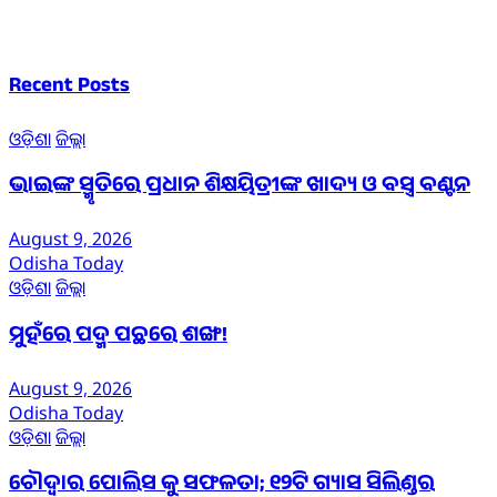
Recent Posts
ଓଡ଼ିଶା
ଜିଲ୍ଲା
ଭାଇଙ୍କ ସ୍ମୃତିରେ ପ୍ରଧାନ ଶିକ୍ଷୟିତ୍ରୀଙ୍କ ଖାଦ୍ୟ ଓ ବସ୍ତ୍ର ବଣ୍ଟନ
August 9, 2026
Odisha Today
ଓଡ଼ିଶା
ଜିଲ୍ଲା
ମୁହଁରେ ପଦ୍ମ ପଛରେ ଶଙ୍ଖ!
August 9, 2026
Odisha Today
ଓଡ଼ିଶା
ଜିଲ୍ଲା
ଚୌଦ୍ଵାର ପୋଲିସ କୁ ସଫଳତା; ୧୨ଟି ଗ୍ୟାସ ସିଲିଣ୍ଡର