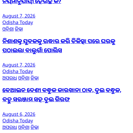
ନିୟମାନୁଯାୟୀ ହେଉଛି କି?
August 7, 2026
Odisha Today
ଓଡ଼ିଶା
ଜିଲ୍ଲା
ନିଶାଶକ୍ତ ଯୁବକକୁ ଉଦ୍ଧାର କରି ଚିକିତ୍ସା ପରେ ଘରକୁ
ପଠାଇଲା ବାଲୁଗାଁ ପୋଲିସ
August 7, 2026
Odisha Today
ଅପରାଧ
ଓଡ଼ିଶା
ଜିଲ୍ଲା
ବେଆଇନ ଦେଶୀ ବନ୍ଧୁକ କାରଖାନା ଠାବ, ଦୁଇ ବନ୍ଧୁକ,
ବହୁ ସରଞ୍ଜାମ ସହ ଦୁଇ ଗିରଫ
August 6, 2026
Odisha Today
ଅପରାଧ
ଓଡ଼ିଶା
ଜିଲ୍ଲା