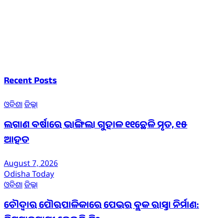
Recent Posts
ଓଡ଼ିଶା
ଜିଲ୍ଲା
ଲଗାଣ ବର୍ଷାରେ ଭାଙ୍ଗିଲା ଗୁହାଳ ୧୧ଛେଳି ମୃତ, ୧୫
ଆହତ
August 7, 2026
Odisha Today
ଓଡ଼ିଶା
ଜିଲ୍ଲା
ଚୌଦ୍ୱାର ପୌରପାଳିକାରେ ପେଭର ବ୍ଲକ ରାସ୍ତା ନିର୍ମାଣ: