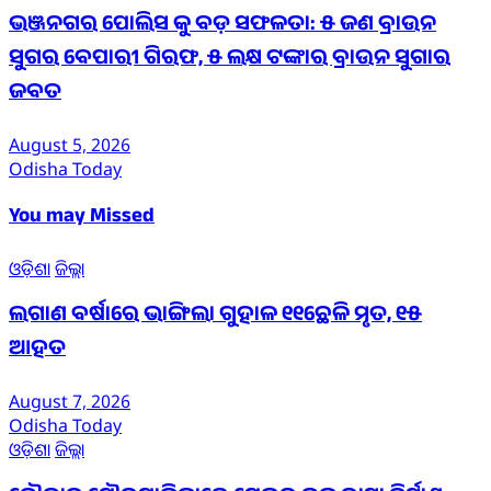
ଭଞ୍ଜନଗର ପୋଲିସ କୁ ବଡ଼ ସଫଳତା: ୫ ଜଣ ବ୍ରାଉନ
ସୁଗର ବେପାରୀ ଗିରଫ, ୫ ଲକ୍ଷ ଟଙ୍କାର ବ୍ରାଉନ ସୁଗାର
ଜବତ
August 5, 2026
Odisha Today
You may Missed
ଓଡ଼ିଶା
ଜିଲ୍ଲା
ଲଗାଣ ବର୍ଷାରେ ଭାଙ୍ଗିଲା ଗୁହାଳ ୧୧ଛେଳି ମୃତ, ୧୫
ଆହତ
August 7, 2026
Odisha Today
ଓଡ଼ିଶା
ଜିଲ୍ଲା