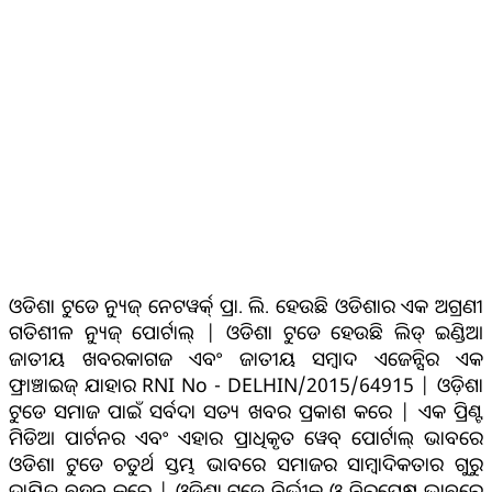
ଆମ ବିଷୟରେ
ଓଡିଶା ଟୁଡେ ନ୍ୟୁଜ୍ ନେଟୱର୍କ୍ ପ୍ରା. ଲି. ହେଉଛି ଓଡିଶାର ଏକ ଅଗ୍ରଣୀ
ଗତିଶୀଳ ନ୍ୟୁଜ୍ ପୋର୍ଟାଲ୍ | ଓଡିଶା ଟୁଡେ ହେଉଛି ଲିଡ୍ ଇଣ୍ଡିଆ
ଜାତୀୟ ଖବରକାଗଜ ଏବଂ ଜାତୀୟ ସମ୍ବାଦ ଏଜେନ୍ସିର ଏକ
ଫ୍ରାଞ୍ଚାଇଜ୍ ଯାହାର RNI No - DELHIN/2015/64915 | ଓଡ଼ିଶା
ଟୁଡେ ସମାଜ ପାଇଁ ସର୍ବଦା ସତ୍ୟ ଖବର ପ୍ରକାଶ କରେ | ଏକ ପ୍ରିଣ୍ଟ
ମିଡିଆ ପାର୍ଟନର ଏବଂ ଏହାର ପ୍ରାଧିକୃତ ୱେବ୍ ପୋର୍ଟାଲ୍ ଭାବରେ
ଓଡିଶା ଟୁଡେ ଚତୁର୍ଥ ସ୍ତମ୍ଭ ଭାବରେ ସମାଜର ସାମ୍ବାଦିକତାର ଗୁରୁ
ଦାୟିତ୍ବ ବହନ କରେ | ଓଡ଼ିଶା ଟୁଡେ ନିର୍ଭୀକ ଓ ନିରପେକ୍ଷ ଭାବରେ