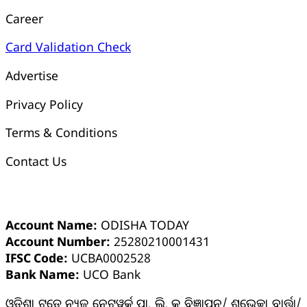
Career
Card Validation Check
Advertise
Privacy Policy
Terms & Conditions
Contact Us
ଓଡ଼ିଶା ଟୁଡେ ବ୍ୟାଙ୍କ୍ ଆକାଉଣ୍ଟ ସମ୍ପର୍କୀୟ ସୂଚନା
Account Name:
ODISHA TODAY
Account Number:
25280210001431
IFSC Code:
UCBA0002528
Bank Name:
UCO Bank
ଓଡିଶା ଟୁଡେ ନ୍ୟୁଜ୍ ନେଟୱର୍କ୍ ପ୍ରା. ଲି. କୁ ବିଜ୍ଞାପନ/ ଶୁଭେଚ୍ଛା ବାର୍ତ୍ତା/