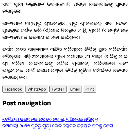
ଏବଂ ପୁରୀ ଜିଲ୍ଲାପାଳ ଦିବ୍ୟଜ୍ୟୋତି ପରିଡ଼ା ରାଜ୍ୟପାଳଙ୍କୁ ସ୍ୱାଗତ
କରିଥିଲେ।
ରାଜ୍ୟପାଳ ମହାପ୍ରଭୁ ଶ୍ରୀଜଗନ୍ନାଥ, ପ୍ରଭୁ ଶ୍ରୀବଳଭଦ୍ର ଏବଂ ଦେବୀ
ସୁଭଦ୍ରାଙ୍କ ଦର୍ଶନ କରି ଓଡ଼ିଶାର ନିରନ୍ତର ଶାନ୍ତି, ପ୍ରଗତି ଓ ସମୃଦ୍ଧି ସହ
ରାଜ୍ୟବାସୀଙ୍କ କଲ୍ୟାଣ କାମନା କରିଥିଲେ।
ଦର୍ଶନ ପରେ ରାଜ୍ୟପାଳ ମନ୍ଦିର ପରିସରର ବିଭିନ୍ନ ସ୍ଥାନ ପରିଦର୍ଶନ
କରିଥିଲେ। ଏହି ଅବସରରେ ମୁଖ୍ୟ ପ୍ରଶାସକ ଶ୍ରୀ ପାଢ଼ୀ ଓ ଜିଲ୍ଲାପାଳ
ଶ୍ରୀ ପରିଡ଼ା ରାଜ୍ୟପାଳଙ୍କୁ ମନ୍ଦିର ପ୍ରଶାସନ, ପରିଚାଳନା ଏବଂ
ଭକ୍ତମାନଙ୍କ ପାଇଁ କରାଯାଉଥିବା ବିଭିନ୍ନ ସୁବିଧା ସମ୍ପର୍କରେ ଅବଗତ
କରାଇଥିଲେ।
Facebook
WhatsApp
Twitter
Email
Print
Post navigation
ବେନିୟମ କରତକଳ ଉପରେ ଚଢ଼ାଉ, ଖସିଗଲେ ଅଭିଯୁକ୍ତ
ରଥଯାତ୍ରା-୨୦୨୭ ପୂର୍ବରୁ ପୁରୀ ରେଳ ଷ୍ଟେସନ ଉନ୍ନୟନ ପ୍ରକଳ୍ପ ଶେଷ