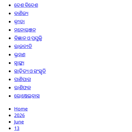
ଦେଶ ବିଦେଶ
ବାଣିଜ୍ୟ
କ୍ରୀଡା
ମନୋରଞ୍ଜନ
ବିଜ୍ଞାନ ଓ ପ୍ରଯୁକ୍ତି
ରାଜନୀତି
ଭ୍ରମଣ
ସ୍ୱାସ୍ଥ୍ୟ
ସାହିତ୍ୟ ଓ ସଂସ୍କୃତି
ପାଣିପାଗ
ରାଶିଫଳ
ରୋଷେଇବାସ
Home
2026
June
13