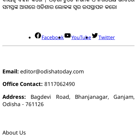
ସମସ୍ତଙ୍କ ଆଗରେ ଓଡିଶାର ଲୋକଙ୍କ ସ୍ୱର ଉପସ୍ଥାପନ କରେ।
ସୋସିଆଲ୍ ମିଡିଆ
Facebook
YouTube
Twitter
ଯୋଗାଯୋଗ
Email:
editor@odishatoday.com
Office Contact:
8117062490
Address:
Bagdevi Road, Bhanjanagar, Ganjam,
Odisha - 761126
କ୍ୱିକ୍ ଲିଙ୍କ୍ସ୍
About Us