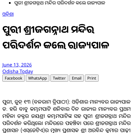
ପୁରୀ ଶ୍ରୀଜଗନ୍ନାଥ ମନ୍ଦିର ପରିଦର୍ଶନ କଲେ ରାଜ୍ୟପାଳ
ଓଡ଼ିଶା
ପୁରୀ ଶ୍ରୀଜଗନ୍ନାଥ ମନ୍ଦିର
ପରିଦର୍ଶନ କଲେ ରାଜ୍ୟପାଳ
June 13, 2026
Odisha Today
Facebook
WhatsApp
Twitter
Email
Print
ପୁରୀ, ଜୁନ୍ ୧୩ (ବଳରାମ ତ୍ରିପାଠୀ): ଓଡ଼ିଶାର ମାନ୍ୟବର ରାଜ୍ୟପାଳ
ଡ. ହରି ବାବୁ କମ୍ଭମପାଟି ଶନିବାର ଦିନ ରାଜ୍ୟର ମାନ୍ୟବର ପ୍ରଥମ
ମହିଳା ଡକ୍ଟର ଜୟଶ୍ରୀ କମ୍ଭମପାଟିଙ୍କ ସହ ପୁରୀ ଶ୍ରୀଜଗନ୍ନାଥ ମନ୍ଦିର
ପରିଦର୍ଶନ କରିଥିଲେ। ମନ୍ଦିରରେ ପହଞ୍ଚିବା ପରେ ଶ୍ରୀଜଗନ୍ନାଥ ମନ୍ଦିର
ପ୍ରଶାସନ (ଏସ୍‌ଜେଟିଏ)ର ମୁଖ୍ୟ ପ୍ରଶାସକ ଶ୍ରୀ ଅରବିନ୍ଦ କୁମାର ପାଢ଼ୀ