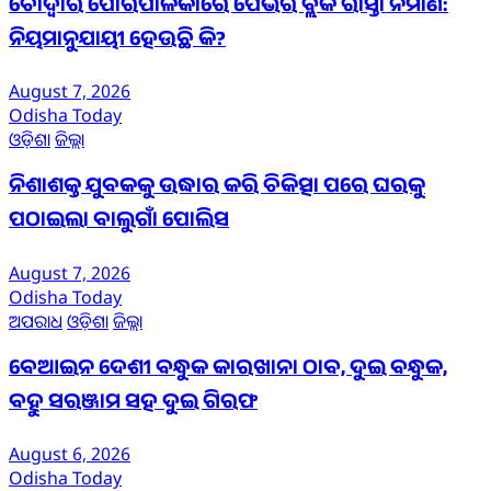
ଚୌଦ୍ୱାର ପୌରପାଳିକାରେ ପେଭର ବ୍ଲକ ରାସ୍ତା ନିର୍ମାଣ:
ନିୟମାନୁଯାୟୀ ହେଉଛି କି?
August 7, 2026
Odisha Today
ଓଡ଼ିଶା
ଜିଲ୍ଲା
ନିଶାଶକ୍ତ ଯୁବକକୁ ଉଦ୍ଧାର କରି ଚିକିତ୍ସା ପରେ ଘରକୁ
ପଠାଇଲା ବାଲୁଗାଁ ପୋଲିସ
August 7, 2026
Odisha Today
ଅପରାଧ
ଓଡ଼ିଶା
ଜିଲ୍ଲା
ବେଆଇନ ଦେଶୀ ବନ୍ଧୁକ କାରଖାନା ଠାବ, ଦୁଇ ବନ୍ଧୁକ,
ବହୁ ସରଞ୍ଜାମ ସହ ଦୁଇ ଗିରଫ
August 6, 2026
Odisha Today