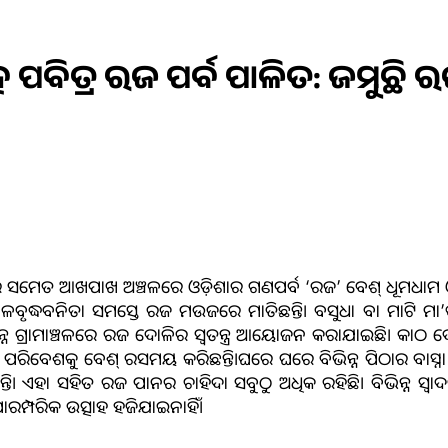
ସହ ପବିତ୍ର ରଜ ପର୍ବ ପାଳିତ: ଜମୁ
ା ସହର ସମେତ ଆଖପାଖ ଅଞ୍ଚଳରେ ଓଡ଼ିଶାର ଗଣପର୍ବ ‘ରଜ’ ବେଶ୍‌ ଧୂମଧା
ବନିତା ସମସ୍ତେ ରଜ ମଉଜରେ ମାତିଛନ୍ତି। ବସୁଧା ବା ମାଟି ମା’ଙ୍କୁ
ଭିନ୍ନ ଗ୍ରାମାଞ୍ଚଳରେ ରଜ ଦୋଳିର ସ୍ୱତନ୍ତ୍ର ଆୟୋଜନ କରାଯାଇଛି। କାଠ
ିବେଶକୁ ବେଶ୍‌ ରସମୟ କରିଛନ୍ତି।ଘରେ ଘରେ ବିଭିନ୍ନ ପିଠାର ବାସ୍ନ
 ସହିତ ରଜ ପାନର ଚାହିଦା ସବୁଠୁ ଅଧିକ ରହିଛି। ବିଭିନ୍ନ ସ୍ୱାଦର
ପାରମ୍ପରିକ ଉତ୍ସାହ ହଜିଯାଇନାହିଁ।