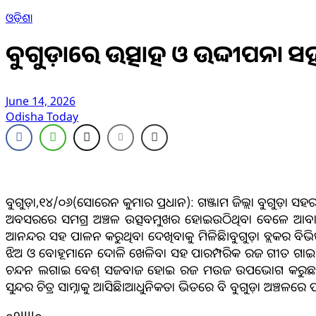
ଓଡ଼ିଶା
ବୁଗୁଡ଼ାରେ ଉତ୍ସାହ ଓ ଉଦ୍ଦୀପନା 
June 14, 2026
Odisha Today
ବୁଗୁଡ଼ା,୧୪/୦୬(ସୋରେନ କୁମାର ପ୍ରଧାନ): ଗଞ୍ଜାମ ଜିଲ୍ଲା ବୁଗୁଡ଼
ଅବସରରେ ସମଗ୍ର ଅଞ୍ଚଳ ଉତ୍ସବମୁଖର ହୋଇଉଠିଥିବା ବେଳେ ଆବାଳବୃଦ୍ଧ
ଆନନ୍ଦର ସହ ପାଳନ କରୁଥିବା ଦେଖିବାକୁ ମିଳିଛି।ବୁଗୁଡ଼ା ବ୍ଲକର ବି
ଝିଅ ଓ ବୋହୂମାନେ ଦୋଳି ଖେଳିବା ସହ ପାରମ୍ପରିକ ରଜ ଗୀତ ଗାଇ ପର
ଚନ୍ଦନ ଲଗାଇ ବେଶ୍‌ ସଜବାଜ ହୋଇ ରଜ ମଉଜ ଉପଭୋଗ କରୁଛନ୍ତି। ଏହା
ସୁନ୍ଦର ଚିତ୍ର ସାମ୍ନାକୁ ଆସିଛି।ଆଧୁନିକତା ଭିତରେ ବି ବୁଗୁଡ଼ା ଅଞ୍ଚଳରେ 