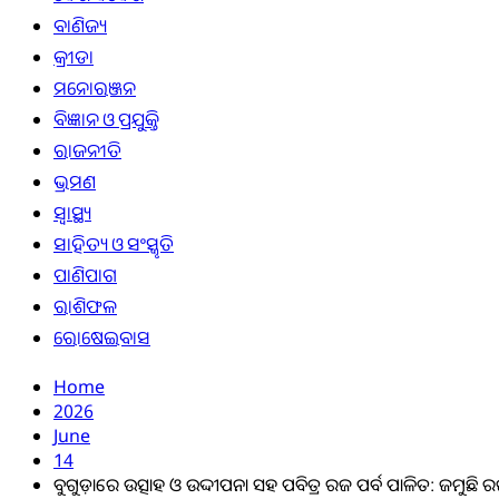
ବାଣିଜ୍ୟ
କ୍ରୀଡା
ମନୋରଞ୍ଜନ
ବିଜ୍ଞାନ ଓ ପ୍ରଯୁକ୍ତି
ରାଜନୀତି
ଭ୍ରମଣ
ସ୍ୱାସ୍ଥ୍ୟ
ସାହିତ୍ୟ ଓ ସଂସ୍କୃତି
ପାଣିପାଗ
ରାଶିଫଳ
ରୋଷେଇବାସ
Home
2026
June
14
ବୁଗୁଡ଼ାରେ ଉତ୍ସାହ ଓ ଉଦ୍ଦୀପନା ସହ ପବିତ୍ର ରଜ ପର୍ବ ପାଳିତ: ଜମୁ