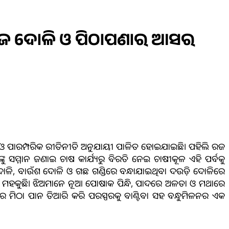
ଛି ରଜ ଦୋଳି ଓ ପିଠାପଣାର ଆସର
ମ ଓ ପାରମ୍ପରିକ ରୀତିନୀତି ଅନୁଯାୟୀ ପାଳିତ ହୋଇଯାଇଛି। ପହିଲି ରଜ
 ସମ୍ମାନ ଜଣାଇ ଚାଷ କାର୍ଯ୍ୟରୁ ବିରତି ନେଇ ଚାଷୀକୂଳ ଏହି ପର୍ବକୁ
 ଦୋଳି, ବାଉଁଶ ଦୋଳି ଓ ଗଛ ଗଣ୍ଡିରେ ବନ୍ଧାଯାଇଥିବା ଦଉଡ଼ି ଦୋଳିରେ
ା ମହକୁଛି। ଝିଅମାନେ ନୂଆ ପୋଷାକ ପିନ୍ଧି, ପାଦରେ ଅଳତା ଓ ମଥାରେ
 ମିଠା ପାନ ତିଆରି କରି ପରସ୍ପରକୁ ବାଣ୍ଟିବା ସହ ବନ୍ଧୁମିଳନର ଏକ