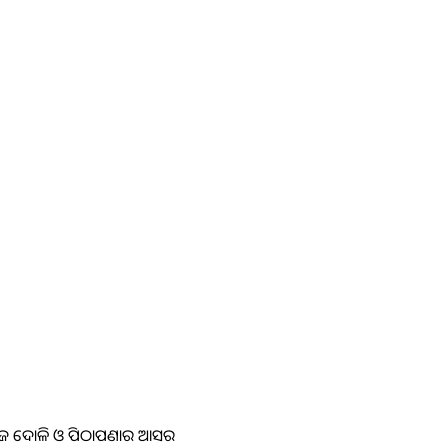
ଛି ରଜ ଦୋଳି ଓ ପିଠାପଣାର ଆସର