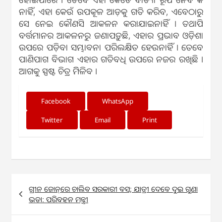
ନାହିଁ, ଏହା କେଉଁ ଉପକୂଳ ଆଡ଼କୁ ଗତି କରିବ, ଏବେଠାରୁ
ସେ ନେଇ କୌଣସି ଆକଳନ କରାଯାଇନାହିଁ । ତଥାପି
ବର୍ତ୍ତମାନର ଆକଳନରୁ ଜଣାପଡ଼ୁଛି, ଏହାର ପ୍ରଭାବ ଓଡ଼ିଶା
ଉପରେ ପଡ଼ିବା ସମ୍ଭାବନା ପରିଲକ୍ଷିତ ହେଉନାହିଁ । ତେବେ
ପାଣିପାଗ ବିଭାଗ ଏହାର ଗତିବଧି ଉପରେ ନଜର ରଖିଛି ।
ଆଗକୁ ସ୍ପଷ୍ଟ ଚିତ୍ର ମିିଳିବ ।
Facebook
WhatsApp
Twitter
Email
Print
Post
ଗ୍ରୀନ ଜୋନ୍‌ରେ ଚାଲିବ ସରକାରୀ ବସ; ଯାତ୍ରୀ ଦେବେ ଦୁଇ ଗୁଣା
navigation
ଭଡା: ପରିବହନ ମନ୍ତ୍ରୀ