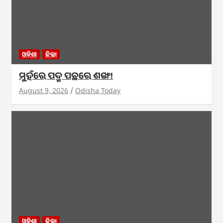
ଓଡ଼ିଶା
ଜିଲ୍ଲା
ମୁହଁରେ ପଦ୍ମ ପଛରେ ଶଙ୍ଖ!
August 9, 2026
Odisha Today
ଓଡ଼ିଶା
ଜିଲ୍ଲା