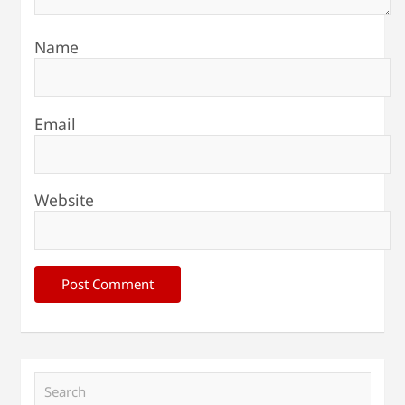
Name
Email
Website
S
e