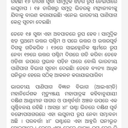
ରହିଛି। ୧୬ ତାରିଖ ସୁଦ୍ଧା ସାମୁଦ୍ରିକ ଝଡ଼ର ରୂପ ନେଇପାରେ
ଲଘୁଚାପ । ୧୫ ତାରିଖରୁ ସମୁଦ୍ର ଭିତରକୁ ମତ୍ସ୍ୟଜୀବୀଙ୍କୁ
ଯିବାକୁ ବାରଣ କରାଯାଇଛି। ଏନେଇ ଭାରତୀୟ ପାଣିପାଗ
କେନ୍ଦ୍ର ସୂଚନା ଦେଇଛି।
ତେବେ ୧୫ ସୁଦ୍ଧା ଏହା ଅବପାତରେ ରୂପ ହେବ । ସାମୁଦ୍ରିକ
ଝଡ଼ ପ୍ରଥମେ ଉତ୍ତର ପଶ୍ଚିମ ଓ ପରେ ଉତ୍ତର ଓ ଉତ୍ତରପୂର୍ବ
ଦିଗକୁ ଗତିକରିବ । ୧୬ରେ ସାଇକ୍ଲୋନିକ ଷ୍ଟର୍ମରେ ରୂପ
ନେବ। ୧୭ରେ ଉତ୍ତର ପଶ୍ଚିମ ଦିଗରେ ଗତି କରିବ। ତେବେ
ଓଡ଼ିଶା ଉପରେ ପ୍ରଭାବ ପଡ଼ିନ ପାରେ ବୋଲି ଭାରତୀୟ
ପାଣିପାଗ ବିଭାଗ ସୂଚନା ଦେଇଛି। ତେବେ ବ୍ୟତ୍ୟା ଅଧିକ
ଘନିଭୂତ ହେଲେ ସଠିକ୍ ଆକଳନ କରାଯାଇପାରିବ।
ଭାରତୀୟ ପାଣିପାଗ ବିଜ୍ଞାନ ବିଭାଗ (ଆଇଏମ୍‌ଡି)
ମହାନିର୍ଦ୍ଦେଶକ ମୃତ୍ୟୁଞ୍ଜୟ ମହାପାତ୍ରଙ୍କ କହିବାନୁଯାୟୀ
ଦକ୍ଷିଣ ଆଣ୍ଡାମାନ ସାଗର ଓ ପାଶ୍ୱର୍ବର୍ତ୍ତୀ ଅଞ୍ଚଳ ଉପରେ ଏକ
ଘୂର୍ଣ୍ଣିବଳୟ ରହିଛି । ଆସନ୍ତା ୪୮ ଘଣ୍ଟା ଭିତରେ ଦକ୍ଷିଣ ପୂର୍ବ
ବଙ୍ଗୋପସାଗରରେ ଏହା ଲଘୁଚାପ ରୂପ ନେବା ସମ୍ଭାବନା
ଅଛି । ପରବର୍ତ୍ତୀ ୪୮ ଘଣ୍ଟାରେ ଏହା ଆହୁରି ଘନୀଭୂତ
ହୋଇପାରେ । ତେବେ ଏହା କେତେ ବାତ୍ୟା ରୂପ ନେବ କି