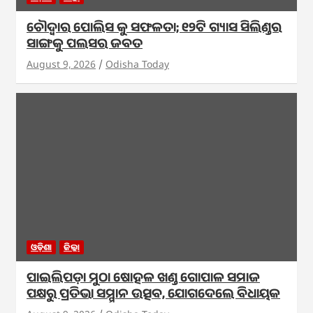
ଚୌଦ୍ଵାର ପୋଲିସ କୁ ସଫଳତା; ୧୨ଟି ଗ୍ୟାସ ସିଲିଣ୍ଡର
ସାଙ୍ଗକୁ ପଲସର ଜବତ
August 9, 2026
Odisha Today
ଓଡ଼ିଶା
ଜିଲ୍ଲା
ପାଇଲିପଡ଼ା ମୁଠା ଷୋହଳ ଖଣ୍ଡ ଗୋପାଳ ସମାଜ
ପକ୍ଷରୁ ପ୍ରତିଭା ସମ୍ମାନ ଉତ୍ସବ, ଯୋଗଦେଲେ ବିଧାୟକ