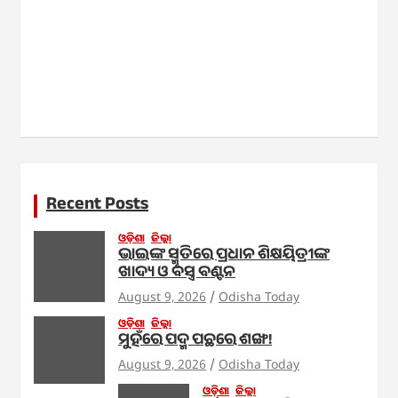
Recent Posts
ଓଡ଼ିଶା
ଜିଲ୍ଲା
ଭାଇଙ୍କ ସ୍ମୃତିରେ ପ୍ରଧାନ ଶିକ୍ଷୟିତ୍ରୀଙ୍କ
ଖାଦ୍ୟ ଓ ବସ୍ତ୍ର ବଣ୍ଟନ
August 9, 2026
Odisha Today
ଓଡ଼ିଶା
ଜିଲ୍ଲା
ମୁହଁରେ ପଦ୍ମ ପଛରେ ଶଙ୍ଖ!
August 9, 2026
Odisha Today
ଓଡ଼ିଶା
ଜିଲ୍ଲା