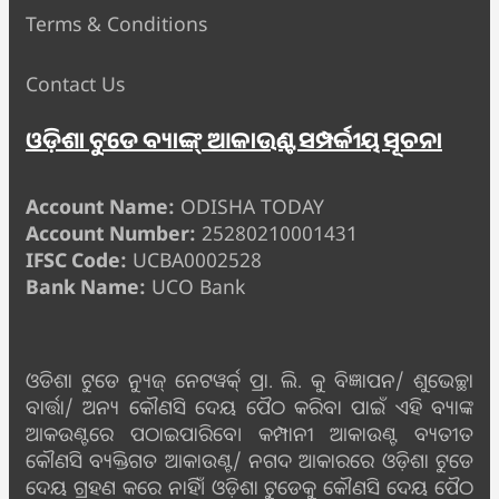
Terms & Conditions
Contact Us
ଓଡ଼ିଶା ଟୁଡେ ବ୍ୟାଙ୍କ୍ ଆକାଉଣ୍ଟ ସମ୍ପର୍କୀୟ ସୂଚନା
Account Name:
ODISHA TODAY
Account Number:
25280210001431
IFSC Code:
UCBA0002528
Bank Name:
UCO Bank
ଓଡିଶା ଟୁଡେ ନ୍ୟୁଜ୍ ନେଟୱର୍କ୍ ପ୍ରା. ଲି. କୁ ବିଜ୍ଞାପନ/ ଶୁଭେଚ୍ଛା
ବାର୍ତ୍ତା/ ଅନ୍ୟ କୌଣସି ଦେୟ ପୈଠ କରିବା ପାଇଁ ଏହି ବ୍ୟାଙ୍କ
ଆକଉଣ୍ଟରେ ପଠାଇପାରିବେ। କମ୍ପାନୀ ଆକାଉଣ୍ଟ ବ୍ୟତୀତ
କୌଣସି ବ୍ୟକ୍ତିଗତ ଆକାଉଣ୍ଟ/ ନଗଦ ଆକାରରେ ଓଡ଼ିଶା ଟୁଡେ
ଦେୟ ଗ୍ରହଣ କରେ ନାହିଁ। ଓଡ଼ିଶା ଟୁଡେକୁ କୌଣସି ଦେୟ ପୈଠ