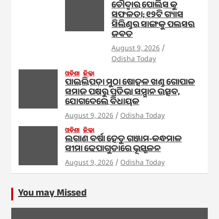
ଚୌଦ୍ଵାର ପୋଲିସ କୁ
ସଫଳତା; ୧୨ଟି ଗ୍ୟାସ
ସିଲିଣ୍ଡର ସାଙ୍ଗକୁ ପଲସର
ଜବତ
August 9, 2026
Odisha Today
ଓଡ଼ିଶା
ଜିଲ୍ଲା
ପାଇଲିପଡ଼ା ମୁଠା ଷୋହଳ ଖଣ୍ଡ ଗୋପାଳ
ସମାଜ ପକ୍ଷରୁ ପ୍ରତିଭା ସମ୍ମାନ ଉତ୍ସବ,
ଯୋଗଦେଲେ ବିଧାୟକ
August 9, 2026
Odisha Today
ଓଡ଼ିଶା
ଜିଲ୍ଲା
ଲଗାଣ ବର୍ଷା ହେତୁ ଗଞ୍ଜାମ-କନ୍ଧମାଳ
ସୀମା ଢେପାଗୁଡାରେ ଭୂସ୍ଖଳନ
August 9, 2026
Odisha Today
You may Missed