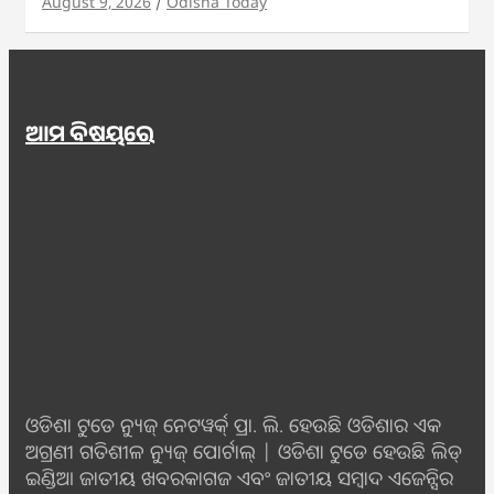
August 9, 2026
Odisha Today
ଆମ ବିଷୟରେ
ଓଡିଶା ଟୁଡେ ନ୍ୟୁଜ୍ ନେଟୱର୍କ୍ ପ୍ରା. ଲି. ହେଉଛି ଓଡିଶାର ଏକ
ଅଗ୍ରଣୀ ଗତିଶୀଳ ନ୍ୟୁଜ୍ ପୋର୍ଟାଲ୍ | ଓଡିଶା ଟୁଡେ ହେଉଛି ଲିଡ୍
ଇଣ୍ଡିଆ ଜାତୀୟ ଖବରକାଗଜ ଏବଂ ଜାତୀୟ ସମ୍ବାଦ ଏଜେନ୍ସିର