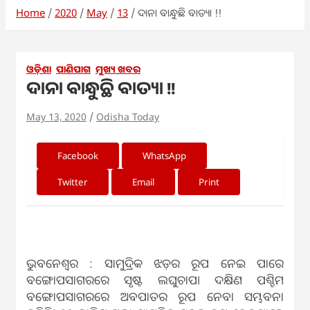
Home
2020
May
13
ଦାନା ବାନ୍ଧୁଛି ବାତ୍ୟା !!
ଓଡ଼ିଶା
ପାଣିପାଗ
ମୁଖ୍ୟ ଖବର
ଦାନା ବାନ୍ଧୁଛି ବାତ୍ୟା !!
May 13, 2020
Odisha Today
Facebook
WhatsApp
Twitter
Email
Print
ଭୁବନେଶ୍ବର : ସାମୁଦ୍ରିକ ଝଡ଼ର ରୂପ ନେଇ ପାରେ
ବଙ୍ଗୋପସାଗରରେ ସୃଷ୍ଟ ଲଘୁଚାପ। ଦକ୍ଷିଣ ପଶ୍ଚିମ
ବଙ୍ଗୋପସାଗରରେ ଅବପାତର ରୂପ ନେବା ସମ୍ଭବନା