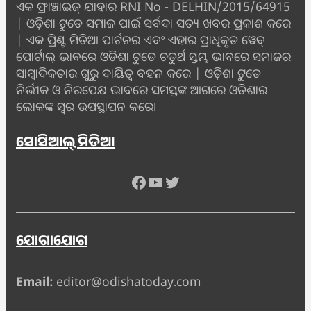
ଏକ ଫ୍ରାଞ୍ଚାଇଜ୍ ଯାହାର RNI No - DELHIN/2015/64915
| ଓଡ଼ିଶା ଟୁଡେ ସମାଜ ପାଇଁ ସର୍ବଦା ସତ୍ୟ ଖବର ପ୍ରକାଶ କରେ
| ଏକ ପ୍ରିଣ୍ଟ ମିଡିଆ ପାର୍ଟନର ଏବଂ ଏହାର ପ୍ରାଧିକୃତ ୱେବ୍
ପୋର୍ଟାଲ୍ ଭାବରେ ଓଡିଶା ଟୁଡେ ଚତୁର୍ଥ ସ୍ତମ୍ଭ ଭାବରେ ସମାଜର
ସାମ୍ବାଦିକତାର ଗୁରୁ ଦାୟିତ୍ବ ବହନ କରେ | ଓଡ଼ିଶା ଟୁଡେ
ନିର୍ଭୀକ ଓ ନିରପେକ୍ଷ ଭାବରେ ସମସ୍ତଙ୍କ ଆଗରେ ଓଡିଶାର
ଲୋକଙ୍କ ସ୍ୱର ଉପସ୍ଥାପନ କରେ।
ସୋସିଆଲ୍ ମିଡିଆ
Facebook
YouTube
Twitter
ଯୋଗାଯୋଗ
Email:
editor@odishatoday.com