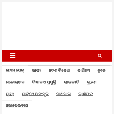
Skip
to
content
Odisha
Breaking
News |
Today
Odisha
News |
News
India News
| World
Network
News |
Odisha
Pvt Ltd
Today
ହୋମ୍ ପେଜ୍
ରାଜ୍ୟ
ଦେଶ ବିଦେଶ
ବାଣିଜ୍ୟ
କ୍ରୀଡା
ମନୋରଞ୍ଜନ
ବିଜ୍ଞାନ ଓ ପ୍ରଯୁକ୍ତି
ରାଜନୀତି
ଭ୍ରମଣ
ସ୍ୱାସ୍ଥ୍ୟ
ସାହିତ୍ୟ ଓ ସଂସ୍କୃତି
ପାଣିପାଗ
ରାଶିଫଳ
ରୋଷେଇବାସ