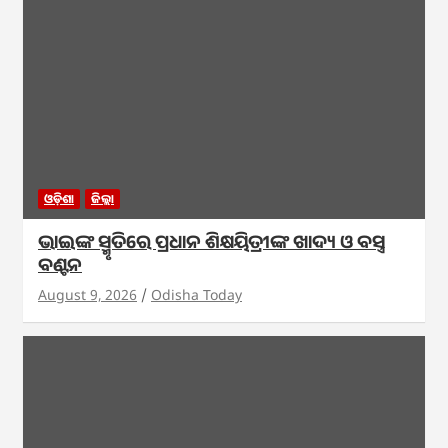
ଓଡ଼ିଶା
ଜିଲ୍ଲା
ଭାଇଙ୍କ ସ୍ମୃତିରେ ପ୍ରଧାନ ଶିକ୍ଷୟିତ୍ରୀଙ୍କ ଖାଦ୍ୟ ଓ ବସ୍ତ୍ର
ବଣ୍ଟନ
August 9, 2026
Odisha Today