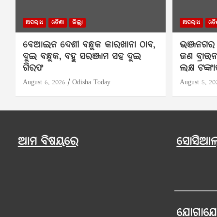
ଅପରାଧ
ଓଡ଼ିଶା
ଜିଲ୍ଲା
ଅପରାଧ
ଓଡ଼ି
ବେଆଇନ ଦେଶୀ ବନ୍ଧୁକ କାରଖାନା ଠାବ,
ଭଞ୍ଜନଗର 
ଦୁଇ ବନ୍ଧୁକ, ବହୁ ସରଞ୍ଜାମ ସହ ଦୁଇ
ଜଣ ବ୍ରାଉ
ଗିରଫ
ଲକ୍ଷ ଟଙ୍କ
August 6, 2026
Odisha Today
August 5, 20
ଆମ ବିଷୟରେ
ସୋସିଆଲ୍
ଯୋଗାଯ