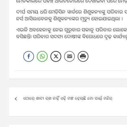
ମେଡିକାଲରେ ପହଞ୍ଚି ଆଉଟଡୋରରେ ଦେଖାଇବା ପରେ ମେଡ଼ିସି
ଦୀର୍ଘ ସମୟ ଧରି ମେଡ଼ିସିନ ୱାର୍ଡରେ ଶିଶୁକନ୍ୟାଙ୍କୁ ପରିବାର 
ନର୍ସ ଆସିଲାବେଳକୁ ଶିଶୁକନ୍ୟାଙ୍କର ମୃତ୍ୟୁ ହୋଇଯାଇଥିଲା ।
ଏଭଳି ଅବହେଳାକୁ ନେଇ ଗୁରୁବାର ସକାଳୁ ପରିବାର ଲୋକେ ଶ
ବସିଛନ୍ତି। ପରିବାର ସଦସ୍ୟ ଦୋଷୀଙ୍କ ବିରୋଧରେ ଦୃଢ଼ କାର୍ଯ୍ୟାନୁଷ
Post
ଏଠାରେ ଖାଦ୍ୟ ରଖ ନାହିଁ ଏହି ମଞ୍ଚ ହେଉଛି ମୋ ପାଇଁ ମନ୍ଦିର
navigation