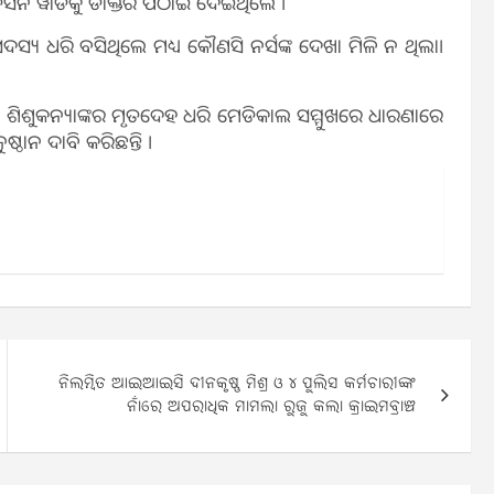
ନ ୱାର୍ଡକୁ ଡାକ୍ତର ପଠାଇ ଦେଇଥିଲେ ।
ସଦସ୍ୟ ଧରି ବସିଥିଲେ ମଧ୍ୟ କୌଣସି ନର୍ସଙ୍କ ଦେଖା ମିଳି ନ ଥିଲା।
ିଶୁକନ୍ୟାଙ୍କର ମୃତଦେହ ଧରି ମେଡିକାଲ ସମ୍ମୁଖରେ ଧାରଣାରେ
୍ଠାନ ଦାବି କରିଛନ୍ତି ।
ନିଲମ୍ବିତ ଆଇଆଇସି ଦୀନକୃଷ୍ଣ ମିଶ୍ର ଓ ୪ ପୁଲିସ କର୍ମଚାରୀଙ୍କ
ନାଁରେ ଅପରାଧିକ ମାମଲା ରୁଜୁ କଲା କ୍ରାଇମବ୍ରାଞ୍ଚ