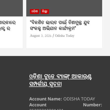
ଓଡ଼ିଶା
ଜିଲ୍ଲା
 ସୋରଡାରେ
“ବିକଶିତ ଭାରତ ପାଇଁ ନିଶାମୁକ୍ତ ଯୁବ
ାନ୍ସ ର
ସଂକଳ୍ପ ଅଭିଯାନ କାର୍ଯ୍ୟକ୍ରମ”
August 3, 2026
Odisha Today
ଓଡ଼ିଶା ଟୁଡେ ବ୍ୟାଙ୍କ୍ ଆକାଉଣ୍ଟ
ସମ୍ପର୍କୀୟ ସୂଚନା
Account Name:
ODISHA TODAY
Account Number: