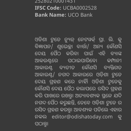
25280210001431
IFSC Code:
UCBA0002528
Bank Name:
UCO Bank
ଓଡିଶା ଟୁଡେ ନ୍ୟୁଜ୍ ନେଟୱର୍କ୍ ପ୍ରା. ଲି. କୁ
ବିଜ୍ଞାପନ/ ଶୁଭେଚ୍ଛା ବାର୍ତ୍ତା/ ଅନ୍ୟ କୌଣସି
ଦେୟ ପୈଠ କରିବା ପାଇଁ ଏହି ବ୍ୟାଙ୍କ
ଆକଉଣ୍ଟରେ ପଠାଇପାରିବେ। କମ୍ପାନୀ
ଆକାଉଣ୍ଟ ବ୍ୟତୀତ କୌଣସି ବ୍ୟକ୍ତିଗତ
ଆକାଉଣ୍ଟ/ ନଗଦ ଆକାରରେ ଓଡ଼ିଶା ଟୁଡେ
ଦେୟ ଗ୍ରହଣ କରେ ନାହିଁ। ଓଡ଼ିଶା ଟୁଡେକୁ
କୌଣସି ଦେୟ ପୈଠ କଲାପରେ ରସିଦ ଗ୍ରହଣ
କରି ପାଖରେ ରଖନ୍ତୁ। ଅତ୍ୟାବଶ୍ୟକ ସ୍ଥଳେ ଯଦି
ନଗଦ ପୈଠ କରୁଛନ୍ତି, ତେବେ ଓଡ଼ିଶା ଟୁଡେ ର
ରସିଦ ଗ୍ରହଣ କରନ୍ତୁ। ଆବଶ୍ୟକ ପଡିଲେ ଏହାର
ନକଲ editor@odishatoday.com କୁ
ପଠାନ୍ତୁ।