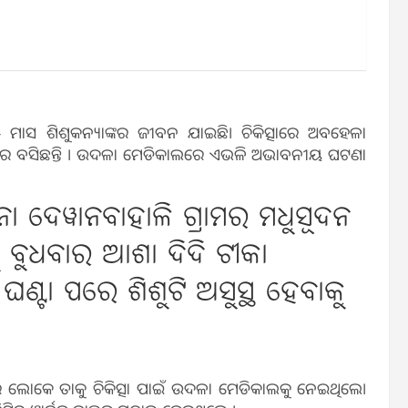
୫ ମାସ ଶିଶୁକନ୍ୟାଙ୍କର ଜୀବନ ଯାଇଛି। ଚିକିତ୍ସାରେ ଅବହେଳା
ାରେ ବସିଛନ୍ତି । ଉଦଳା ମେଡିକାଲରେ ଏଭଳି ଅଭାବନୀୟ ଘଟଣା
ନା ଦେୱାନବାହାଳି ଗ୍ରାମର ମଧୁସୂଦନ
ୁ ବୁଧବାର ଆଶା ଦିଦି ଟୀକା
ଣ୍ଟା ପରେ ଶିଶୁଟି ଅସୁସ୍ଥ ହେବାକୁ
ର ଲୋକେ ତାକୁ ଚିକିତ୍ସା ପାଇଁ ଉଦଳା ମେଡିକାଲକୁ ନେଇଥିଲେ।