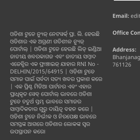
Email:
edi
Office Con
ଓଡିଶା ଟୁଡେ ନ୍ୟୁଜ୍ ନେଟୱର୍କ୍ ପ୍ରା. ଲି. ହେଉଛି
ଓଡିଶାର ଏକ ଅଗ୍ରଣୀ ଗତିଶୀଳ ନ୍ୟୁଜ୍
ପୋର୍ଟାଲ୍ | ଓଡିଶା ଟୁଡେ ହେଉଛି ଲିଡ୍ ଇଣ୍ଡିଆ
Address:
ଜାତୀୟ ଖବରକାଗଜ ଏବଂ ଜାତୀୟ ସମ୍ବାଦ
Bhanjana
ଏଜେନ୍ସିର ଏକ ଫ୍ରାଞ୍ଚାଇଜ୍ ଯାହାର RNI No -
761126
DELHIN/2015/64915 | ଓଡ଼ିଶା ଟୁଡେ
ସମାଜ ପାଇଁ ସର୍ବଦା ସତ୍ୟ ଖବର ପ୍ରକାଶ କରେ
| ଏକ ପ୍ରିଣ୍ଟ ମିଡିଆ ପାର୍ଟନର ଏବଂ ଏହାର
ପ୍ରାଧିକୃତ ୱେବ୍ ପୋର୍ଟାଲ୍ ଭାବରେ ଓଡିଶା
ଟୁଡେ ଚତୁର୍ଥ ସ୍ତମ୍ଭ ଭାବରେ ସମାଜର
ସାମ୍ବାଦିକତାର ଗୁରୁ ଦାୟିତ୍ବ ବହନ କରେ |
ଓଡ଼ିଶା ଟୁଡେ ନିର୍ଭୀକ ଓ ନିରପେକ୍ଷ ଭାବରେ
ସମସ୍ତଙ୍କ ଆଗରେ ଓଡିଶାର ଲୋକଙ୍କ ସ୍ୱର
ଉପସ୍ଥାପନ କରେ।