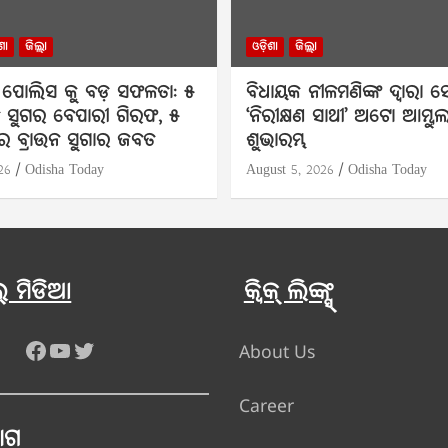
ଶା
ଜିଲ୍ଲା
ଓଡ଼ିଶା
ଜିଲ୍ଲା
ପୋଲିସ କୁ ବଡ଼ ସଫଳତା: ୫
ବିଧାୟକ ନୀଳମଣିଙ୍କ ଦ୍ବାରା
ନ ସୁଗର ବେପାରୀ ଗିରଫ, ୫
‘ନିରୀକ୍ଷଣ ସାଥୀ’ ଅଟୋ ଆମ୍ବୁଲ
ାର ବ୍ରାଉନ ସୁଗାର ଜବତ
ଶୁଭାରମ୍ଭ
26
Odisha Today
August 5, 2026
Odisha Today
 ମିଡିଆ
କ୍ୱିକ୍ ଲିଙ୍କ୍ସ୍
Facebook
YouTube
Twitter
About Us
Career
ୋଗ