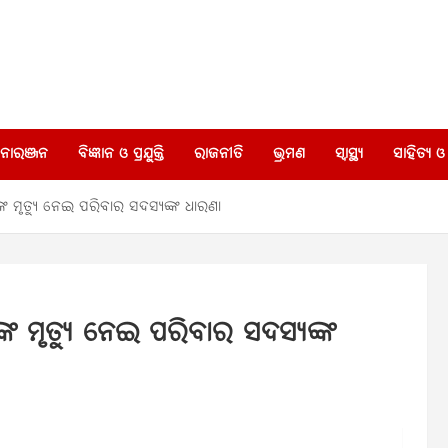
ୋରଞ୍ଜନ
ବିଜ୍ଞାନ ଓ ପ୍ରଯୁକ୍ତି
ରାଜନୀତି
ଭ୍ରମଣ
ସ୍ୱାସ୍ଥ୍ୟ
ସାହିତ୍ୟ ଓ 
ଙ୍କ ମୃତ୍ୟୁ ନେଇ ପରିବାର ସଦସ୍ୟଙ୍କ ଧାରଣା
ଙ୍କ ମୃତ୍ୟୁ ନେଇ ପରିବାର ସଦସ୍ୟଙ୍କ