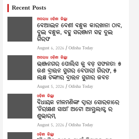
Recent Posts
ଅପରାଧ
ଓଡ଼ିଶା
ଜିଲ୍ଲା
ବେଆଇନ ଦେଶୀ ବନ୍ଧୁକ କାରଖାନା ଠାବ,
ଦୁଇ ବନ୍ଧୁକ, ବହୁ ସରଞ୍ଜାମ ସହ ଦୁଇ
ଗିରଫ
August 6, 2026
Odisha Today
ଅପରାଧ
ଓଡ଼ିଶା
ଜିଲ୍ଲା
ଭଞ୍ଜନଗର ପୋଲିସ କୁ ବଡ଼ ସଫଳତା: ୫
ଜଣ ବ୍ରାଉନ ସୁଗର ବେପାରୀ ଗିରଫ, ୫
ଲକ୍ଷ ଟଙ୍କାର ବ୍ରାଉନ ସୁଗାର ଜବତ
August 5, 2026
Odisha Today
ଓଡ଼ିଶା
ଜିଲ୍ଲା
ବିଧାୟକ ନୀଳମଣିଙ୍କ ଦ୍ବାରା ସୋରଡାରେ
‘ନିରୀକ୍ଷଣ ସାଥୀ’ ଅଟୋ ଆମ୍ବୁଲାନ୍ସ ର
ଶୁଭାରମ୍ଭ
August 5, 2026
Odisha Today
ଓଡ଼ିଶା
ଜିଲ୍ଲା