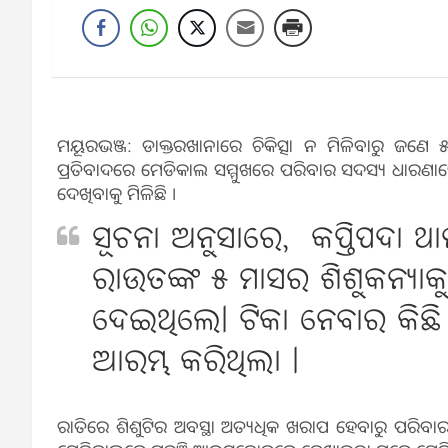
ମୟୂରଭଞ୍ଜ: ଡାକ୍ତରଖାନାରେ ଚିକିତ୍ସା ନ ମିଳିବାରୁ ଜଣେ 
ପ୍ରତିବାଦରେ ମେଡିକାଲ ସମ୍ମୁଖରେ ପରିବାର ସଦସ୍ୟ ଧାରଣ
ଦେଖିବାକୁ ମିଳିଛି ।
ସୂଚନା ଅନୁସାରେ, କପ୍ତିପଦା ଥା
ରାଉତଙ୍କ ୫ ମାସର ଶିଶୁକନ୍ୟାକ
ଦେଇଥିଲେ। ଟିକା ନେବାର କିଛି ଘ
ଆରମ୍ଭ କରିଥିଲା ।
ରାତିରେ ଶିଶୁଟିର ଅବସ୍ଥା ଅତ୍ୟଧିକ ଖରାପ ହେବାରୁ ପରିବା