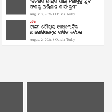
“ବିକଶିତ ଭାରତ ପାଇଁ ନିଶାମୁକ୍ତ ଯୁବ
ସଂକଳ୍ପ ଅଭିଯାନ କାର୍ଯ୍ୟକ୍ରମ”
August 3, 2026
Odisha Today
ଓଡ଼ିଶା
ଟାଙ୍ଗୀ-ଚୌଦ୍ୱାର ଆଥଲେଟିକ
ଆସୋସିଏସନ୍‌ର ବାର୍ଷିକ ବୈଠକ
August 2, 2026
Odisha Today