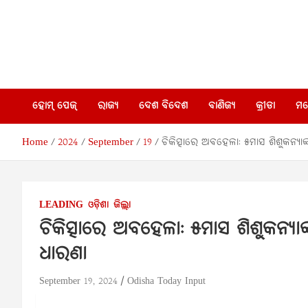
Skip
to
content
Odisha
Breaking
News |
Odisha
Today
News |
ହୋମ୍ ପେଜ୍
ରାଜ୍ୟ
ଦେଶ ବିଦେଶ
ବାଣିଜ୍ୟ
କ୍ରୀଡା
ମନ
India
News
News |
World
Home
2024
September
19
ଚିକିତ୍ସାରେ ଅବହେଳା: ୫ମାସ ଶିଶୁକନ୍ୟା
News |
Network
Odisha
Today
Pvt Ltd
LEADING
ଓଡ଼ିଶା
ଜିଲ୍ଲା
ଚିକିତ୍ସାରେ ଅବହେଳା: ୫ମାସ ଶିଶୁକନ୍ୟା
ଧାରଣା
September 19, 2024
Odisha Today Input