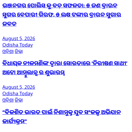
ଭଞ୍ଜନଗର ପୋଲିସ କୁ ବଡ଼ ସଫଳତା: ୫ ଜଣ ବ୍ରାଉନ
ସୁଗର ବେପାରୀ ଗିରଫ, ୫ ଲକ୍ଷ ଟଙ୍କାର ବ୍ରାଉନ ସୁଗାର
ଜବତ
August 5, 2026
Odisha Today
ଓଡ଼ିଶା
ଜିଲ୍ଲା
ବିଧାୟକ ନୀଳମଣିଙ୍କ ଦ୍ବାରା ସୋରଡାରେ ‘ନିରୀକ୍ଷଣ ସାଥୀ’
ଅଟୋ ଆମ୍ବୁଲାନ୍ସ ର ଶୁଭାରମ୍ଭ
August 5, 2026
Odisha Today
ଓଡ଼ିଶା
ଜିଲ୍ଲା
“ବିକଶିତ ଭାରତ ପାଇଁ ନିଶାମୁକ୍ତ ଯୁବ ସଂକଳ୍ପ ଅଭିଯାନ
କାର୍ଯ୍ୟକ୍ରମ”