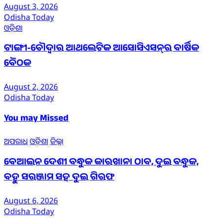
August 3, 2026
Odisha Today
ଓଡ଼ିଶା
ଟାଙ୍ଗୀ-ଚୌଦ୍ୱାର ଆଥଲେଟିକ ଆସୋସିଏସନ୍‌ର ବାର୍ଷିକ
ବୈଠକ
August 2, 2026
Odisha Today
You may Missed
ଅପରାଧ
ଓଡ଼ିଶା
ଜିଲ୍ଲା
ବେଆଇନ ଦେଶୀ ବନ୍ଧୁକ କାରଖାନା ଠାବ, ଦୁଇ ବନ୍ଧୁକ,
ବହୁ ସରଞ୍ଜାମ ସହ ଦୁଇ ଗିରଫ
August 6, 2026
Odisha Today