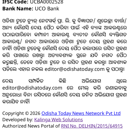
IFSC Code:
UCBA0002528
Bank Name:
UCO Bank
ଓଡିଶା ଟୁଡେ ନ୍ୟୁଜ୍ ନେଟୱର୍କ୍ ପ୍ରା. ଲି. କୁ ବିଜ୍ଞାପନ/ ଶୁଭେଚ୍ଛା ବାର୍ତ୍ତା/
ଅନ୍ୟ କୌଣସି ଦେୟ ପୈଠ କରିବା ପାଇଁ ଏହି ବ୍ୟାଙ୍କ ଆକଉଣ୍ଟରେ
ପଠାଇପାରିବେ। କମ୍ପାନୀ ଆକାଉଣ୍ଟ ବ୍ୟତୀତ କୌଣସି ବ୍ୟକ୍ତିଗତ
ଆକାଉଣ୍ଟ/ ନଗଦ ଆକାରରେ ଓଡ଼ିଶା ଟୁଡେ ଦେୟ ଗ୍ରହଣ କରେ
ନାହିଁ। ଓଡ଼ିଶା ଟୁଡେକୁ କୌଣସି ଦେୟ ପୈଠ କଲାପରେ ରସିଦ ଗ୍ରହଣ
କରି ପାଖରେ ରଖନ୍ତୁ। ଅତ୍ୟାବଶ୍ୟକ ସ୍ଥଳେ ଯଦି ନଗଦ ପୈଠ
କରୁଛନ୍ତି, ତେବେ ଓଡ଼ିଶା ଟୁଡେ ର ରସିଦ ଗ୍ରହଣ କରନ୍ତୁ। ଆବଶ୍ୟକ
ପଡିଲେ ଏହାର ନକଲ editor@odishatoday.com କୁ ପଠାନ୍ତୁ।
ଦେୟ ସମ୍ପର୍କିତ କିଛି ଅଭିଯୋଗ ଥିଲେ
editor@odishatoday.com ରେ ମେଲ୍ କରି ଜଣାଇବାକୁ
ଅନୁରୋଧ। ବିନା ରସିଦରେ କୌଣସି ଦେୟ ଜନିତ ଅଭିଯୋଗ ଗ୍ରହଣ
କରାଯିବ ନାହିଁ।
Copyright © 2026
Odisha Today News Network Pvt Ltd
Developed by:
Kalinga Web Solutions
Authorized News Portal of
RNI No. DELHIN/2015/64915