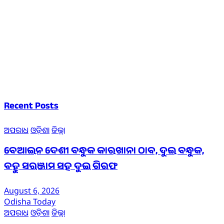
Recent Posts
ଅପରାଧ
ଓଡ଼ିଶା
ଜିଲ୍ଲା
ବେଆଇନ ଦେଶୀ ବନ୍ଧୁକ କାରଖାନା ଠାବ, ଦୁଇ ବନ୍ଧୁକ,
ବହୁ ସରଞ୍ଜାମ ସହ ଦୁଇ ଗିରଫ
August 6, 2026
Odisha Today
ଅପରାଧ
ଓଡ଼ିଶା
ଜିଲ୍ଲା