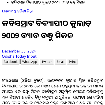
କବିସମ୍ରାଟ ବିଦ୍ୟାପୀଠ କୁଲାଡ଼ ୨୦୦୨ ବ୍ୟାଚ ବନ୍ଧୁ ମିଳନ
Leading
ଓଡ଼ିଶା
ଜିଲ୍ଲା
କବିସମ୍ରାଟ ବିଦ୍ୟାପୀଠ କୁଲାଡ଼
୨୦୦୨ ବ୍ୟାଚ ବନ୍ଧୁ ମିଳନ
December 30, 2024
Odisha Today Input
Facebook
WhatsApp
Twitter
Email
Print
ଭଞ୍ଜନଗର (ଓଡ଼ିଶା ଟୁଡେ): ଭଞ୍ଜନଗର କୁଲାଡ ସ୍ଥିତ କବିସମ୍ରାଟ
ବିଦ୍ୟାପୀଠ ର ୨୦୦୨ ରେ ଦଶମ ଶ୍ରେଣୀ ପଢୁଥିବା ଛାତ୍ରଛାତ୍ରୀ ମାନଙ୍କ
ମଧ୍ୟରେ ଏକ ବନ୍ଧୁ ମିଳନ କାର୍ଯ୍ୟକ୍ରମ ଅନୁଷ୍ଠିତ ହୋଇଯାଇଛି।ବନ୍ଧୁତ୍ବ
ଏକ ନିଆରା ଶବ୍ଦଟିଏ କିନ୍ତୁ ମନୁଷ୍ୟ ଆଧୁନିକତା ସଭ୍ୟତା ରେ ବଞ୍ଚିବା
ପରେ ମୋବାଇଲ ର ବ୍ୟବହାର ବଢିଯାଇଛି ଆଉ ମଣିଷ ମଧ୍ୟ ଦିନକୁ