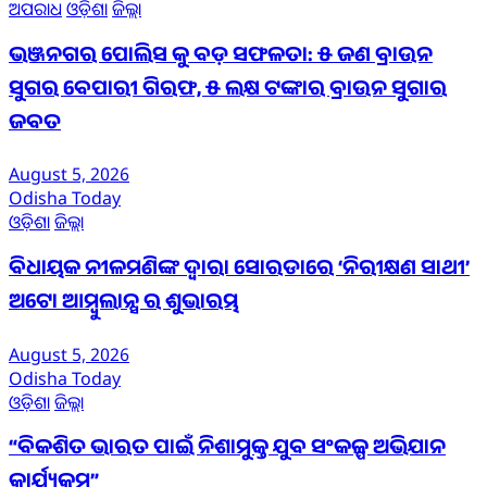
ଅପରାଧ
ଓଡ଼ିଶା
ଜିଲ୍ଲା
ଭଞ୍ଜନଗର ପୋଲିସ କୁ ବଡ଼ ସଫଳତା: ୫ ଜଣ ବ୍ରାଉନ
ସୁଗର ବେପାରୀ ଗିରଫ, ୫ ଲକ୍ଷ ଟଙ୍କାର ବ୍ରାଉନ ସୁଗାର
ଜବତ
August 5, 2026
Odisha Today
ଓଡ଼ିଶା
ଜିଲ୍ଲା
ବିଧାୟକ ନୀଳମଣିଙ୍କ ଦ୍ବାରା ସୋରଡାରେ ‘ନିରୀକ୍ଷଣ ସାଥୀ’
ଅଟୋ ଆମ୍ବୁଲାନ୍ସ ର ଶୁଭାରମ୍ଭ
August 5, 2026
Odisha Today
ଓଡ଼ିଶା
ଜିଲ୍ଲା
“ବିକଶିତ ଭାରତ ପାଇଁ ନିଶାମୁକ୍ତ ଯୁବ ସଂକଳ୍ପ ଅଭିଯାନ
କାର୍ଯ୍ୟକ୍ରମ”