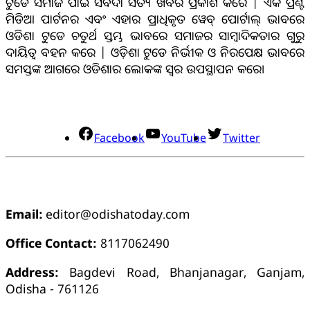
ଟୁଡେ ସମାଜ ପାଇଁ ସର୍ବଦା ସତ୍ୟ ଖବର ପ୍ରକାଶ କରେ | ଏକ ପ୍ରିଣ୍ଟ
ମିଡିଆ ପାର୍ଟନର ଏବଂ ଏହାର ପ୍ରାଧିକୃତ ୱେବ୍ ପୋର୍ଟାଲ୍ ଭାବରେ
ଓଡିଶା ଟୁଡେ ଚତୁର୍ଥ ସ୍ତମ୍ଭ ଭାବରେ ସମାଜର ସାମ୍ବାଦିକତାର ଗୁରୁ
ଦାୟିତ୍ବ ବହନ କରେ | ଓଡ଼ିଶା ଟୁଡେ ନିର୍ଭୀକ ଓ ନିରପେକ୍ଷ ଭାବରେ
ସମସ୍ତଙ୍କ ଆଗରେ ଓଡିଶାର ଲୋକଙ୍କ ସ୍ୱର ଉପସ୍ଥାପନ କରେ।
ସୋସିଆଲ୍ ମିଡିଆ
Facebook
YouTube
Twitter
ଯୋଗାଯୋଗ
Email:
editor@odishatoday.com
Office Contact:
8117062490
Address:
Bagdevi Road, Bhanjanagar, Ganjam,
Odisha - 761126