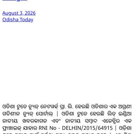
August 3, 2026
Odisha Today
ଆମ ବିଷୟରେ
ଓଡିଶା ଟୁଡେ ନ୍ୟୁଜ୍ ନେଟୱର୍କ୍ ପ୍ରା. ଲି. ହେଉଛି ଓଡିଶାର ଏକ ଅଗ୍ରଣୀ
ଗତିଶୀଳ ନ୍ୟୁଜ୍ ପୋର୍ଟାଲ୍ | ଓଡିଶା ଟୁଡେ ହେଉଛି ଲିଡ୍ ଇଣ୍ଡିଆ
ଜାତୀୟ ଖବରକାଗଜ ଏବଂ ଜାତୀୟ ସମ୍ବାଦ ଏଜେନ୍ସିର ଏକ
ଫ୍ରାଞ୍ଚାଇଜ୍ ଯାହାର RNI No - DELHIN/2015/64915 | ଓଡ଼ିଶା