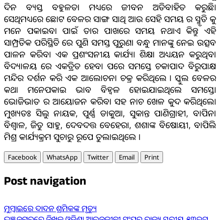
ଦିନ ବ୍ୟସ୍ତ ବହୁଳତା ମଧ୍ୟରେ ଜୀବନ ଅତିବାହିତ କରୁଛି।
ସେଥିମଧ୍ୟରେ ଛୋଟ ବେଳର ସାଙ୍ଗ ସାଥି ଆଉ ସେହି ସମୟ ର ସ୍ମୃତି କୁ
ମନେ ପକାଇବା ପାଇଁ ତାର ପାଖରେ ସମୟ ନଥାଏ କିନ୍ତୁ ଏହି
ସାମ୍ପ୍ରତିକ ପରିସ୍ଥିତି ରେ ପୁଣି ସମସ୍ତ ପୁରୁଣା ବନ୍ଧୁ ମାନଙ୍କୁ ନେଇ ଉତ୍ସବ
ପାଳନ କରିବା ଏକ ପ୍ରଶଂସନୀୟ କାର୍ଯ୍ୟ। ଶିକ୍ଷା ଅଧ୍ୟୟନ କରୁଥିବା
ବିଦ୍ୟାଳୟ ରେ ଏକତ୍ରିତ ହେବା ପରେ ସମସ୍ତେ ଚକାପାଦ ବିରୁପାକ୍ଷ
ମନ୍ଦିର ଦର୍ଶନ କରି ଏକ ଆଲୋଚନା ଚକ୍ର କରିଥିଲେ । ସ୍କୁଲ ବେଳର
କଥା ମନେପକାଇ ଭାବ ବିହ୍ୱଳ ହୋଇଯାଇଥିଲେ ସମସ୍ତେ।
ଭୋଜିଭାତ ର ଆୟୋଜନ କରିବା ସହ ନାଚ ଖେଳ କୁଦ କରିଥିଲେ।
ମୁଖ୍ୟତଃ ସିଲୁ ନାୟକ, ପୁର୍ଣ୍ଣ ଡାକୁଆ, ସୁକାନ୍ତ ପାଣିଗ୍ରାହୀ, ବାପିନା
ବିଶ୍ୱାଳ, ଜିତୁ ସାହୁ, ଦେବଦତ୍ତ ବେହେରା, ଶଶାଙ୍କ ବିଷୋୟୀ, ବାପିଲି
ମିଶ୍ର କାର୍ଯ୍ୟକ୍ରମ ସୁଚାରୁ ରୂପେ ତୁଲାଇଥିଲେ ।
Facebook
WhatsApp
Twitter
Email
Print
Post navigation
ମୁମ୍ବାଇରେ ଦାଦନ ଶ୍ରମିକଙ୍କ ମୃତ୍ୟୁ
ଭଞ୍ଜନଗରରେ ନିଖିଳ ଓଡ଼ିଶା ଆଇନଜୀବୀ ସଂଘର ରାଜ୍ୟ ସ୍ତରୀୟ ୫୩ତମ