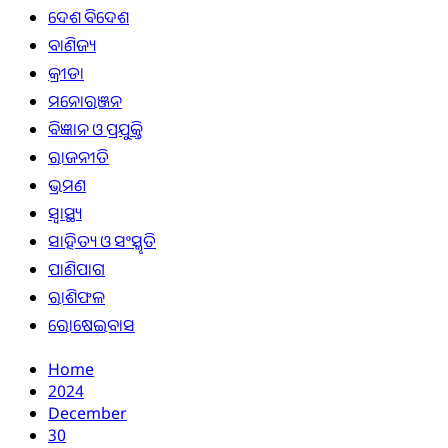
ଦେଶ ବିଦେଶ
ବାଣିଜ୍ୟ
କ୍ରୀଡା
ମନୋରଞ୍ଜନ
ବିଜ୍ଞାନ ଓ ପ୍ରଯୁକ୍ତି
ରାଜନୀତି
ଭ୍ରମଣ
ସ୍ୱାସ୍ଥ୍ୟ
ସାହିତ୍ୟ ଓ ସଂସ୍କୃତି
ପାଣିପାଗ
ରାଶିଫଳ
ରୋଷେଇବାସ
Home
2024
December
30