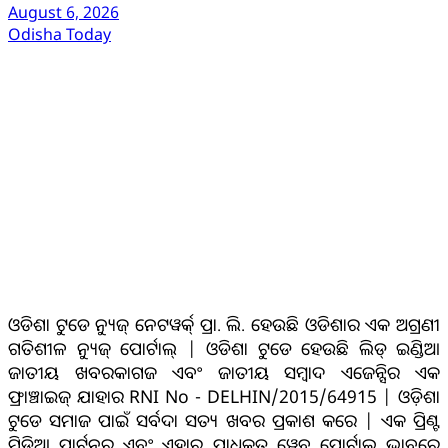
August 6, 2026
Odisha Today
ଆମ ବିଷୟରେ
ଓଡିଶା ଟୁଡେ ନ୍ୟୁଜ୍ ନେଟୱର୍କ୍ ପ୍ରା. ଲି. ହେଉଛି ଓଡିଶାର ଏକ ଅଗ୍ରଣୀ
ଗତିଶୀଳ ନ୍ୟୁଜ୍ ପୋର୍ଟାଲ୍ | ଓଡିଶା ଟୁଡେ ହେଉଛି ଲିଡ୍ ଇଣ୍ଡିଆ
ଜାତୀୟ ଖବରକାଗଜ ଏବଂ ଜାତୀୟ ସମ୍ବାଦ ଏଜେନ୍ସିର ଏକ
ଫ୍ରାଞ୍ଚାଇଜ୍ ଯାହାର RNI No - DELHIN/2015/64915 | ଓଡ଼ିଶା
ଟୁଡେ ସମାଜ ପାଇଁ ସର୍ବଦା ସତ୍ୟ ଖବର ପ୍ରକାଶ କରେ | ଏକ ପ୍ରିଣ୍ଟ
ମିଡିଆ ପାର୍ଟନର ଏବଂ ଏହାର ପ୍ରାଧିକୃତ ୱେବ୍ ପୋର୍ଟାଲ୍ ଭାବରେ