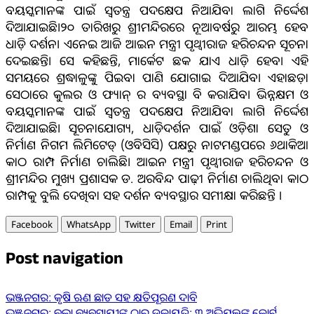
ବୟସ୍କମାନଙ୍କ ପାଇଁ ସ୍ବତନ୍ତ୍ର ପଦକ୍ଷେପ ନିଆଯିବା ଲାଗି ନିର୍ଦ୍ଦେଶ
ଦିଆଯାଇଛି।୨୦ ତାରିଖରୁ ଶ୍ରୀମନ୍ଦିରରେ ନୂଆବର୍ଷରୁ ଆରମ୍ଭ ହେବ
ଧାଡ଼ି ଦର୍ଶନ। ଏନେଇ ଆଜି ଆଇନ ମନ୍ତ୍ରୀ ପୃଥ୍ବୀରାଜ ହରିଚନ୍ଦନ ସୂଚନା
ଦେଇଛନ୍ତି। ସେ କହିଛନ୍ତି, ମାର୍କେଟ ଛକ ଯାଏ ଧାଡ଼ି ହେବ। ଏହି
ସମୟରେ ଶ୍ରଦ୍ଧାଳୁଙ୍କୁ ପିଇବା ପାଣି ଯୋଗାଇ ଦିଆଯିବ। ଏହାଛଡ଼ା
ସେଠାରେ କୁଲର ଓ ଫ୍ୟାନ୍ ର ବ୍ୟବସ୍ଥା ବି କରାଯିବ। ଭିନ୍ନକ୍ଷମ ଓ
ବୟସ୍କମାନଙ୍କ ପାଇଁ ସ୍ବତନ୍ତ୍ର ପଦକ୍ଷେପ ନିଆଯିବା ଲାଗି ନିର୍ଦ୍ଦେଶ
ଦିଆଯାଇଛି। ସୂଚନାଯୋଗ୍ୟ, ଧାଡ଼ିଦର୍ଶନ ପାଇଁ ଓଡ଼ିଶା ସେତୁ ଓ
ନିର୍ମାଣ ନିଗମ ଲିମିଟେଡ୍ (ଓବିସିସି) ପକ୍ଷରୁ ନାଟମଣ୍ଡପରେ ୬ଥାକିଆ
କାଠ ରାମ୍ପ ନିର୍ମାଣ ଚାଲିଛି। ଆଇନ ମନ୍ତ୍ରୀ ପୃଥ୍ବୀରାଜ ହରିଚନ୍ଦନ ଓ
ଶ୍ରୀମନ୍ଦିର ମୁଖ୍ୟ ପ୍ରଶାସକ ଡ. ଅରବିନ୍ଦ ପାଢ଼ୀ ନିର୍ମାଣ ଚାଲିଥିବା କାଠ
ରାମ୍ପକୁ ବୁଲି ଦେଖିବା ସହ ଦର୍ଶନ ବ୍ୟବସ୍ଥାର ସମୀକ୍ଷା କରିଛନ୍ତି ।
Facebook
WhatsApp
Twitter
Email
Print
Post navigation
ଭଞ୍ଜନଗର: କୃଷି ଋଣ ଛାଡ ସହ କ୍ଷତିପୂରଣ ଦାବି
ଭଞ୍ଜନଗର: ବୁଲା ବ୍ୟବସାୟୀଙ୍କ ଠାରୁ ଡକାୟତି; ୩ ଅଭିଯୁକ୍ତଙ୍କୁ କୋର୍ଟ