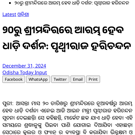
୨୦ରୁ ଶ୍ରୀମନ୍ଦିରରେ ଆରମ୍ଭ ହେବ ଧାଡ଼ି ଦର୍ଶନ: ପୃଥ୍ବୀରାଜ ହରିଚନ୍ଦନ
Latest
ଓଡ଼ିଶା
୨୦ରୁ ଶ୍ରୀମନ୍ଦିରରେ ଆରମ୍ଭ ହେବ
ଧାଡ଼ି ଦର୍ଶନ: ପୃଥ୍ବୀରାଜ ହରିଚନ୍ଦନ
December 31, 2024
Odisha Today Input
Facebook
WhatsApp
Twitter
Email
Print
ପୁରୀ: ଆସନ୍ତା ମାସ ୨୦ ତାରିଖରୁ ଶ୍ରୀମନ୍ଦିରରେ ନୂଆବର୍ଷରୁ ଆରମ୍ଭ
ହେବ ଧାଡ଼ି ଦର୍ଶନ। ଏନେଇ ଆଜି ଆଇନ ମନ୍ତ୍ରୀ ପୃଥ୍ବୀରାଜ ହରିଚନ୍ଦନ
ସୂଚନା ଦେଇଛନ୍ତି। ସେ କହିଛନ୍ତି, ମାର୍କେଟ ଛକ ଯାଏ ଧାଡ଼ି ହେବ। ଏହି
ସମୟରେ ଶ୍ରଦ୍ଧାଳୁଙ୍କୁ ପିଇବା ପାଣି ଯୋଗାଇ ଦିଆଯିବ। ଏହାଛଡ଼ା
ସେଠାରେ କୁଲର ଓ ଫ୍ୟାନ୍ ର ବ୍ୟବସ୍ଥା ବି କରାଯିବ। ଭିନ୍ନକ୍ଷମ ଓ