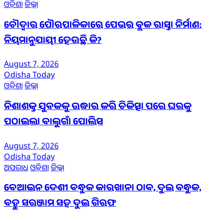
ଓଡ଼ିଶା
ଜିଲ୍ଲା
ଚୌଦ୍ୱାର ପୌରପାଳିକାରେ ପେଭର ବ୍ଲକ ରାସ୍ତା ନିର୍ମାଣ:
ନିୟମାନୁଯାୟୀ ହେଉଛି କି?
August 7, 2026
Odisha Today
ଓଡ଼ିଶା
ଜିଲ୍ଲା
ନିଶାଶକ୍ତ ଯୁବକକୁ ଉଦ୍ଧାର କରି ଚିକିତ୍ସା ପରେ ଘରକୁ
ପଠାଇଲା ବାଲୁଗାଁ ପୋଲିସ
August 7, 2026
Odisha Today
ଅପରାଧ
ଓଡ଼ିଶା
ଜିଲ୍ଲା
ବେଆଇନ ଦେଶୀ ବନ୍ଧୁକ କାରଖାନା ଠାବ, ଦୁଇ ବନ୍ଧୁକ,
ବହୁ ସରଞ୍ଜାମ ସହ ଦୁଇ ଗିରଫ