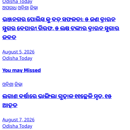
Odisha Today
ଅପରାଧ
ଓଡ଼ିଶା
ଜିଲ୍ଲା
ଭଞ୍ଜନଗର ପୋଲିସ କୁ ବଡ଼ ସଫଳତା: ୫ ଜଣ ବ୍ରାଉନ
ସୁଗର ବେପାରୀ ଗିରଫ, ୫ ଲକ୍ଷ ଟଙ୍କାର ବ୍ରାଉନ ସୁଗାର
ଜବତ
August 5, 2026
Odisha Today
You may Missed
ଓଡ଼ିଶା
ଜିଲ୍ଲା
ଲଗାଣ ବର୍ଷାରେ ଭାଙ୍ଗିଲା ଗୁହାଳ ୧୧ଛେଳି ମୃତ, ୧୫
ଆହତ
August 7, 2026
Odisha Today