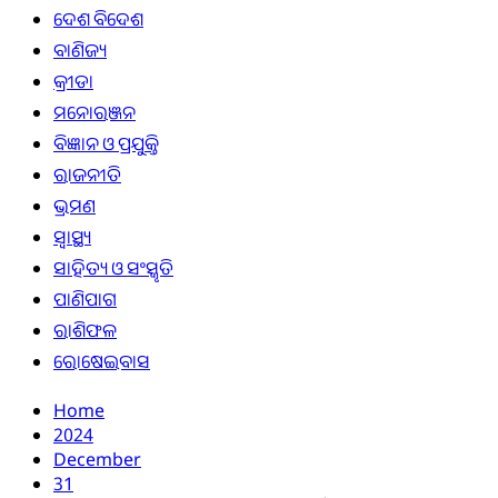
ଦେଶ ବିଦେଶ
ବାଣିଜ୍ୟ
କ୍ରୀଡା
ମନୋରଞ୍ଜନ
ବିଜ୍ଞାନ ଓ ପ୍ରଯୁକ୍ତି
ରାଜନୀତି
ଭ୍ରମଣ
ସ୍ୱାସ୍ଥ୍ୟ
ସାହିତ୍ୟ ଓ ସଂସ୍କୃତି
ପାଣିପାଗ
ରାଶିଫଳ
ରୋଷେଇବାସ
Home
2024
December
31