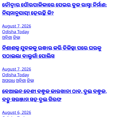
ଚୌଦ୍ୱାର ପୌରପାଳିକାରେ ପେଭର ବ୍ଲକ ରାସ୍ତା ନିର୍ମାଣ:
ନିୟମାନୁଯାୟୀ ହେଉଛି କି?
August 7, 2026
Odisha Today
ଓଡ଼ିଶା
ଜିଲ୍ଲା
ନିଶାଶକ୍ତ ଯୁବକକୁ ଉଦ୍ଧାର କରି ଚିକିତ୍ସା ପରେ ଘରକୁ
ପଠାଇଲା ବାଲୁଗାଁ ପୋଲିସ
August 7, 2026
Odisha Today
ଅପରାଧ
ଓଡ଼ିଶା
ଜିଲ୍ଲା
ବେଆଇନ ଦେଶୀ ବନ୍ଧୁକ କାରଖାନା ଠାବ, ଦୁଇ ବନ୍ଧୁକ,
ବହୁ ସରଞ୍ଜାମ ସହ ଦୁଇ ଗିରଫ
August 6, 2026