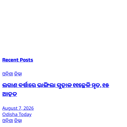
Recent Posts
ଓଡ଼ିଶା
ଜିଲ୍ଲା
ଲଗାଣ ବର୍ଷାରେ ଭାଙ୍ଗିଲା ଗୁହାଳ ୧୧ଛେଳି ମୃତ, ୧୫
ଆହତ
August 7, 2026
Odisha Today
ଓଡ଼ିଶା
ଜିଲ୍ଲା