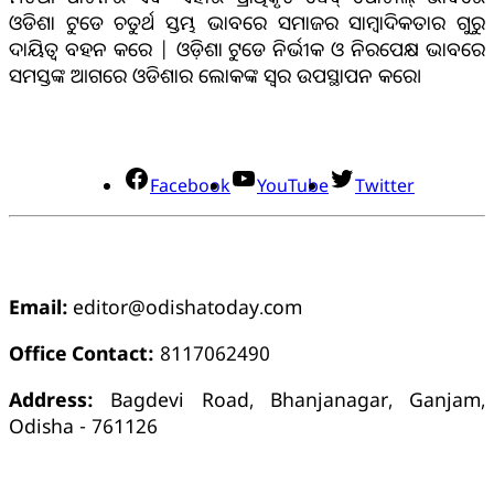
ଓଡିଶା ଟୁଡେ ଚତୁର୍ଥ ସ୍ତମ୍ଭ ଭାବରେ ସମାଜର ସାମ୍ବାଦିକତାର ଗୁରୁ
ଦାୟିତ୍ବ ବହନ କରେ | ଓଡ଼ିଶା ଟୁଡେ ନିର୍ଭୀକ ଓ ନିରପେକ୍ଷ ଭାବରେ
ସମସ୍ତଙ୍କ ଆଗରେ ଓଡିଶାର ଲୋକଙ୍କ ସ୍ୱର ଉପସ୍ଥାପନ କରେ।
ସୋସିଆଲ୍ ମିଡିଆ
Facebook
YouTube
Twitter
ଯୋଗାଯୋଗ
Email:
editor@odishatoday.com
Office Contact:
8117062490
Address:
Bagdevi Road, Bhanjanagar, Ganjam,
Odisha - 761126
କ୍ୱିକ୍ ଲିଙ୍କ୍ସ୍