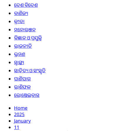
ଦେଶ ବିଦେଶ
ବାଣିଜ୍ୟ
କ୍ରୀଡା
ମନୋରଞ୍ଜନ
ବିଜ୍ଞାନ ଓ ପ୍ରଯୁକ୍ତି
ରାଜନୀତି
ଭ୍ରମଣ
ସ୍ୱାସ୍ଥ୍ୟ
ସାହିତ୍ୟ ଓ ସଂସ୍କୃତି
ପାଣିପାଗ
ରାଶିଫଳ
ରୋଷେଇବାସ
Home
2025
January
11