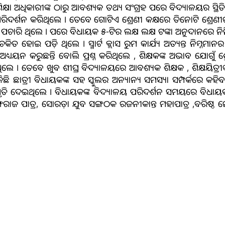
ଲା ଶିକ୍ଷା ଅଧିକାରୀଙ୍କ ଠାରୁ ଆବଶ୍ୟକ ତଥ୍ୟ ସଂଗ୍ରହ ପରେ ବିଦ୍ୟାଳୟର ସ୍ଥ
ଦର୍ଶନ କରିଥିଲେ । ତେବେ ଗୋଟିଏ ଶ୍ରେଣୀ କକ୍ଷରେ ତିନୋଟି ଶ୍ରେଣୀର ଛ
୍ନ ପଚାରି ଥିଲେ । ପରେ ବିଧାୟକ ୫-ଟିର ଲକ୍ଷ ଲକ୍ଷ ଟଙ୍କା ଅନୁଦାନରେ ନିର
ଚକିତ ହୋଇ ପଡ଼ି ଥିଲେ । ସ୍ମାର୍ଟ କ୍ଲାସ ରୁମ କାର୍ଯ୍ୟ ଅତ୍ୟନ୍ତ ନି
ି ଅଧ୍ୟୟନ କରୁଛନ୍ତି ବୋଲି ପ୍ରଶ୍ନ କରିଥିଲେ , ଶିକ୍ଷକଙ୍କ ଅଭାବ ଯୋଗ
ଲେ । ତେବେ ଖୁବ ଶୀଘ୍ର ବିଦ୍ୟାଳୟରେ ଆବଶ୍ୟକ ଶିକ୍ଷକ , ଶିକ୍ଷୟିତ୍ରୀଙ୍
 କିଛି ଛାତ୍ରୀ ବିଧାୟକଙ୍କ ସହ ସ୍କୁଲର ଅନ୍ୟାନ୍ୟ ସମସ୍ୟା ସମ୍ପର୍କରେ 
ତିଶୃତି ଦେଇଥିଲେ । ବିଧାୟକଙ୍କ ବିଦ୍ୟାଳୟ ପରିଦର୍ଶନ ସମୟରେ ବିଧାୟ
ାଜ ପାତ୍ର, ସୋରଡ଼ା ଯୁବ ସଙ୍ଗଠକ ରଜନୀକାନ୍ତ ମହାପାତ୍ର ,ବରିଷ୍ଠ ନେ