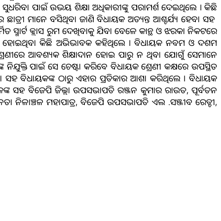
ିତି ସୁଧରିବା ପାଇଁ ଉଭୟ ଶିକ୍ଷା ଅଧିକାରୀଙ୍କୁ ପରାମର୍ଶ ଦେଇଥିଲେ । କିଛି
ାତ୍ରୀ ମାନେ ବସିଥିବା ଜାଣି ବିଧାୟକ ଅତ୍ୟନ୍ତ ଆଶ୍ଚର୍ଯ୍ୟ ହେବା ସହ
୍ମିତ ସ୍ମାର୍ଟ କ୍ଲାସ ରୁମ ଦେଖିବାକୁ ଯିବା ବେଳେ କାନ୍ଥ ଓ ଝରକା ନିକଟରେ
ମ୍ନମାନର ହୋଇଥିବା କିଛି ଅଭିଭାବକ କହିଥିଲେ । ବିଧାୟକ ନବମ ଓ ଦଶମ
ୁଁ ଶ୍ରେଣୀରେ ଆବଶ୍ୟକ ଶିକ୍ଷାଦାନ ହୋଇ ପାରୁ ନ ଥିବା ଯୋଗୁଁ ସେମାନେ
କ ନିଯୁକ୍ତି ପାଇଁ ସେ ଚେଷ୍ଟା କରିବେ ବିଧାୟକ ଶ୍ରେଣୀ କକ୍ଷରେ ଉପସ୍ଥିତ
କହିବା ସହ ବିଧାୟକଙ୍କ ଠାରୁ ଏହାର ପ୍ରତିକାର ଆଶା କରିଥିଲେ । ବିଧାୟକ
କଙ୍କ ସହ ବିଜେପି ଜିଲ୍ଲା ଉପସଭାପତି ରଞ୍ଜନ କୁମାର ରାଉତ, ପୂର୍ବତନ
ତା ନିଳାଞ୍ଚଳ ମହାପାତ୍ର, ବିଜେପି ଉପସଭାପତି ଏଲ .ସଞ୍ଜୀବ ରେଡ୍ଡୀ,