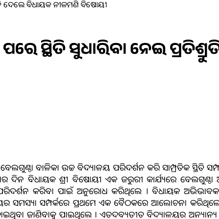
ିଶ୍ରୁତି ଦେଲେ ବିଧାୟକ ନୀଳମଣି ବିଷୋୟୀ
 ପରେ ସ୍ଥିତି ସୁଧାରିବା ନେଇ ପ୍ରତିଶ
ଲଗୁଣ୍ଠା ବାଳିକା ଉଚ୍ଚ ବିଦ୍ୟାଳୟ ପରିଦର୍ଶନ କରି ସାମ୍ପ୍ରତିକ ସ୍ଥିତି 
ରବାର ଦିନ ବିଧାୟକ ଶ୍ରୀ ବିଷୋୟୀ ଏକ ଜରୁରୀ କାର୍ଯ୍ୟରେ ବେଲଗୁଣ୍ଠା 
ୁ ପରିଦର୍ଶନ କରିବା ପାଇଁ ଅନୁରୋଧ କରିଥିଲେ । ବିଧାୟକ ଅଭିଭାବକଙ୍
 ବିଦ୍ୟାଳୟର ସମସ୍ୟା ସମ୍ପର୍କରେ ପ୍ରଥମେ ଏକ ବୈଠକରେ ଆଲୋଚନା କରିଥ
୍ରାପ୍ତ ହୋଇଥିବା ଜାଣିବାକୁ ପାଇଥିଲେ । ଏତଦବ୍ୟତୀତ ବିଦ୍ୟାଳୟର ଅନ୍ୟାନ୍