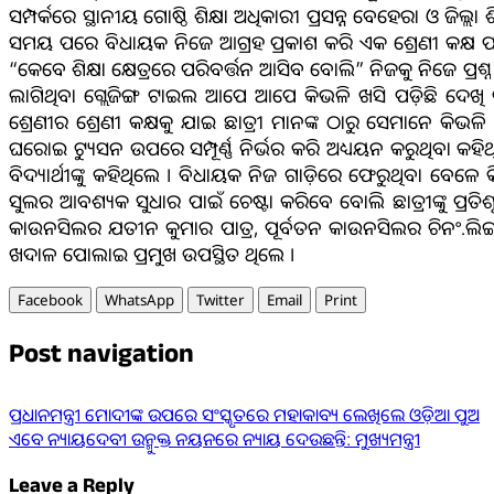
ସମ୍ପର୍କରେ ସ୍ଥାନୀୟ ଗୋଷ୍ଠି ଶିକ୍ଷା ଅଧିକାରୀ ପ୍ରସନ୍ନ ବେହେରା ଓ ଜିଲ୍
ସମୟ ପରେ ବିଧାୟକ ନିଜେ ଆଗ୍ରହ ପ୍ରକାଶ କରି ଏକ ଶ୍ରେଣୀ କକ୍ଷ ପରି
“କେବେ ଶିକ୍ଷା କ୍ଷେତ୍ରରେ ପରିବର୍ତ୍ତନ ଆସିବ ବୋଲି” ନିଜକୁ ନିଜେ ପ୍ରଶ
ଲାଗିଥିବା ଗ୍ଲେଜିଙ୍ଗ ଟାଇଲ ଆପେ ଆପେ କିଭଳି ଖସି ପଡ଼ିଛି ଦେଖି 
ଶ୍ରେଣୀର ଶ୍ରେଣୀ କକ୍ଷକୁ ଯାଇ ଛାତ୍ରୀ ମାନଙ୍କ ଠାରୁ ସେମାନେ କିଭଳ
ଘରୋଇ ଟ୍ୟୁସନ ଉପରେ ସମ୍ପୂର୍ଣ୍ଣ ନିର୍ଭର କରି ଅଧ୍ୟୟନ କରୁଥିବା କହିଥି
ବିଦ୍ୟାର୍ଥୀଙ୍କୁ କହିଥିଲେ । ବିଧାୟକ ନିଜ ଗାଡ଼ିରେ ଫେରୁଥିବା ବେଳେ
ସୁଲର ଆବଶ୍ୟକ ସୁଧାର ପାଇଁ ଚେଷ୍ଟା କରିବେ ବୋଲି ଛାତ୍ରୀଙ୍କୁ ପ୍ର
କାଉନସିଲର ଯତୀନ କୁମାର ପାତ୍ର, ପୂର୍ବତନ କାଉନସିଲର ଚିନଂ.ଲିଙ୍ଗର
ଖଦାଳ ପୋଲାଇ ପ୍ରମୁଖ ଉପସ୍ଥିତ ଥିଲେ ।
Facebook
WhatsApp
Twitter
Email
Print
Post navigation
ପ୍ରଧାନମନ୍ତ୍ରୀ ମୋଦୀଙ୍କ ଉପରେ ସଂସ୍କୃତରେ ମହାକାବ୍ୟ ଲେଖିଲେ ଓଡ଼ିଆ ପୁଅ
ଏବେ ନ୍ୟାୟଦେବୀ ଉନ୍ମୁକ୍ତ ନୟନରେ ନ୍ୟାୟ ଦେଉଛନ୍ତି: ମୁଖ୍ୟମନ୍ତ୍ରୀ
Leave a Reply