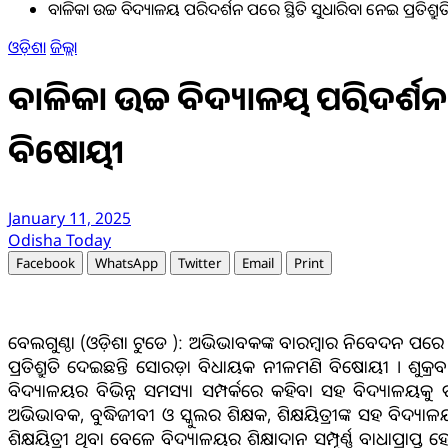
ବାଳିକା ଉଚ୍ଚ ବିଦ୍ୟାଳୟ ପରିଦର୍ଶନ ପରେ ସ୍ଥିତି ସୁଧାରିବା ନେଇ ପ୍ରତ
ଓଡ଼ିଶା
ଜିଲ୍ଲା
ବାଳିକା ଉଚ୍ଚ ବିଦ୍ୟାଳୟ ପରିଦର୍ଶନ
ବିଷୋୟୀ
January 11, 2025
Odisha Today
Facebook
WhatsApp
Twitter
Email
Print
ବେଲଗୁଣ୍ଠା (ଓଡ଼ିଶା ଟୁଡେ ): ଅଭିଭାବକଙ୍କ ବାରମ୍ବାର ନିବେଦନ ପରେ ବେ
ପ୍ରତିଶ୍ରୁତି ଦେଇଛନ୍ତି ସୋରଡ଼ା ବିଧାୟକ ନୀଳମଣି ବିଷୋୟୀ । ଶୁକ୍
ବିଦ୍ୟାଳୟର ବିଭିନ୍ନ ସମସ୍ୟା ସମ୍ପର୍କରେ କହିବା ସହ ବିଦ୍ୟାଳୟକ
ଅଭିଭାବକ, ବୁଦ୍ଧିଜୀବୀ ଓ ସ୍କୁଲର ଶିକ୍ଷକ, ଶିକ୍ଷୟିତ୍ରୀଙ୍କ ସହ
ଶିକ୍ଷୟିତ୍ରୀ ଥିବା ବେଳେ ବିଦ୍ୟାଳୟର ଶିକ୍ଷାଦାନ ସମ୍ପୂର୍ଣ୍ଣ ବାଧାପ