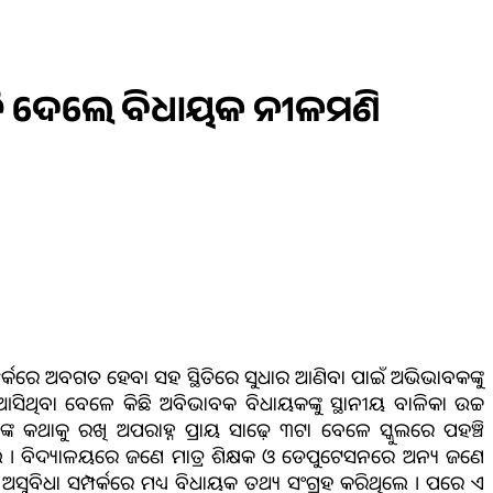
୍ରୁତି ଦେଲେ ବିଧାୟକ ନୀଳମଣି
ସମ୍ପର୍କରେ ଅବଗତ ହେବା ସହ ସ୍ଥିତିରେ ସୁଧାର ଆଣିବା ପାଇଁ ଅଭିଭାବକଙ୍କୁ
ଆସିଥିବା ବେଳେ କିଛି ଅବିଭାବକ ବିଧାୟକଙ୍କୁ ସ୍ଥାନୀୟ ବାଳିକା ଉଚ୍ଚ
କ କଥାକୁ ରଖି ଅପରାହ୍ନ ପ୍ରାୟ ସାଢ଼େ ୩ଟା ବେଳେ ସ୍କୁଲରେ ପହଞ୍ଚି
ିଲେ । ବିଦ୍ୟାଳୟରେ ଜଣେ ମାତ୍ର ଶିକ୍ଷକ ଓ ଡେପୁଟେସନରେ ଅନ୍ୟ ଜଣେ
ୟ ଅସୁବିଧା ସମ୍ପର୍କରେ ମଧ୍ୟ ବିଧାୟକ ତଥ୍ୟ ସଂଗ୍ରହ କରିଥିଲେ । ପରେ ଏ