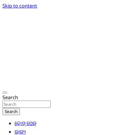
Skip to content
Breaking News | Odisha News | India News | World
Odisha Today News Network Pvt Ltd
Search
Search
ହୋମ୍ ପେଜ୍
ରାଜ୍ୟ