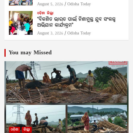
August 5, 2026
Odisha Today
ଓଡ଼ିଶା
ଜିଲ୍ଲା
“ବିକଶିତ ଭାରତ ପାଇଁ ନିଶାମୁକ୍ତ ଯୁବ ସଂକଳ୍ପ
ଅଭିଯାନ କାର୍ଯ୍ୟକ୍ରମ”
August 3, 2026
Odisha Today
You may Missed
ଓଡ଼ିଶା
ଜିଲ୍ଲା