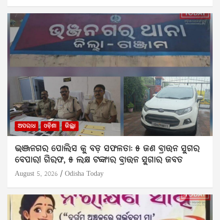
ଅପରାଧ
ଓଡ଼ିଶା
ଜିଲ୍ଲା
ଭଞ୍ଜନଗର ପୋଲିସ କୁ ବଡ଼ ସଫଳତା: ୫ ଜଣ ବ୍ରାଉନ ସୁଗର
ବେପାରୀ ଗିରଫ, ୫ ଲକ୍ଷ ଟଙ୍କାର ବ୍ରାଉନ ସୁଗାର ଜବତ
August 5, 2026
Odisha Today