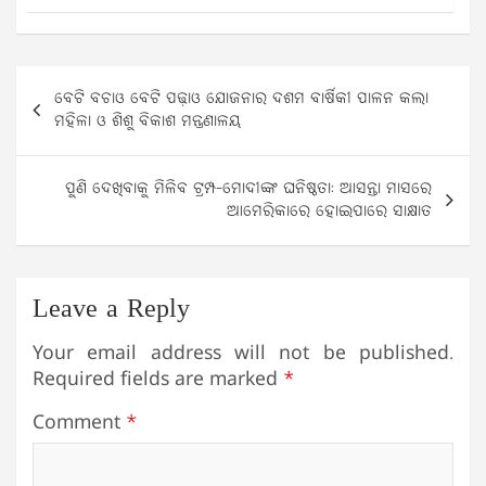
Post
ବେଟି ବଚାଓ ବେଟି ପଢ଼ାଓ ଯୋଜନାର ଦଶମ ବାର୍ଷିକୀ ପାଳନ କଲା
navigation
ମହିଳା ଓ ଶିଶୁ ବିକାଶ ମନ୍ତ୍ରଣାଳୟ
ପୁଣି ଦେଖିବାକୁ ମିଳିବ ଟ୍ରମ୍ପ-ମୋଦୀଙ୍କ ଘନିଷ୍ଠତା: ଆସନ୍ତା ମାସରେ
ଆମେରିକାରେ ହୋଇପାରେ ସାକ୍ଷାତ
Leave a Reply
Your email address will not be published.
Required fields are marked
*
Comment
*