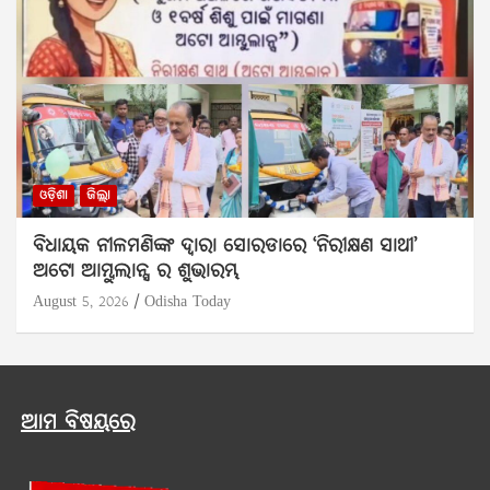
ଓଡ଼ିଶା
ଜିଲ୍ଲା
ବିଧାୟକ ନୀଳମଣିଙ୍କ ଦ୍ବାରା ସୋରଡାରେ ‘ନିରୀକ୍ଷଣ ସାଥୀ’
ଅଟୋ ଆମ୍ବୁଲାନ୍ସ ର ଶୁଭାରମ୍ଭ
August 5, 2026
Odisha Today
ଆମ ବିଷୟରେ