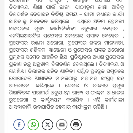
ବିଦ୍ୟାଳୟ ଶିକ୍ଷା ପାଇଁ ରାଜ୍ୟ ପାଠ୍ୟକ୍ରମ ଢାଞ୍ଚା ଆଦିକୁ
ଦିଗଦର୍ଶନ ଦେବାସହ ନିର୍ଦ୍ଧିଷ୍ଟ ସମୟ – ସୀମା ମଧ୍ୟରେ କାର୍ଯ୍ୟ
ସାରିବାକୁ ନିବେଦନ କରିଥିଲେ । ଏଥିରେ ଅଜିମ ପ୍ରେମଜୀ
ସଙ୍ଗଠନର ମୁଖ୍ୟ କାର୍ଯ୍ୟନିର୍ବାହୀ ଅନୁରାଗ ବେହାର ,
ଏନସିଇଆରଟିର ପ୍ରଫେସର ଅମରେନ୍ଦ୍ର ପ୍ରସାଦ ବେହେରା ,
ପ୍ରଫେସର ରଞ୍ଜନା ଅରୋରା, ପ୍ରଫେସର ଶଙ୍କର ମାରୱାଡା,
ପ୍ରଫେସର ଶଶିକଳା ୱାଞ୍ଜେରୀ ଓ ପ୍ରଫେସର ପଙ୍କଜ ଅରୋରା
ପ୍ରମୁଖଙ୍କ ସମେତ ଆଞ୍ଚଳିକ ଶିକ୍ଷା ପ୍ରତିଷ୍ଠାନର ଅଧ୍ୟକ୍ଷ ପ୍ରଫେସର
ପ୍ରକାଶ ଚନ୍ଦ୍ର ଅଗ୍ରୱାଲ ଦିଗଦର୍ଶନ ଦେଇଥିଲେ । ବିଦ୍ୟାଳୟ ଓ
ଗଣଶିକ୍ଷା ବିଭାଗର ସଚିବ ଶାଳିନୀ ପଣ୍ଡିତ ପ୍ରତ୍ଯେକ ସମୂହରେ
ଯୋଗଦେଇ ଶିକ୍ଷାବିତ ମାନଙ୍କଠାରୁ ମତାମତ ସଂଗ୍ରହ ସହ
ଆଲୋଚନା କରିଥିଲେ । ଦେଶର ଓ ରାଜ୍ୟର ପ୍ରମୁଖ
ଶିକ୍ଷାବିତଙ୍କ ପରାମର୍ଶ ଅନୁଯାୟୀ ରାଜ୍ୟ ପାଠ୍ୟକ୍ରମ ଆଧାରର
ରୂପରେଖା ଓ କାର୍ଯ୍ଯନ୍ବୟନ କରାଯିବ । ଏହି କାର୍ମଶାଳା
ଆସନ୍ତାକାଲି ଉଦଯାପିତ ହେବାର କାର୍ଯ୍ୟକ୍ରମ ରହିଛି ।