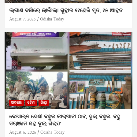
ଲଗାଣ ବର୍ଷାରେ ଭାଙ୍ଗିଲା ଗୁହାଳ ୧୧ଛେଳି ମୃତ, ୧୫ ଆହତ
August 7, 2026
Odisha Today
ଅପରାଧ
ଓଡ଼ିଶା
ଜିଲ୍ଲା
ବେଆଇନ ଦେଶୀ ବନ୍ଧୁକ କାରଖାନା ଠାବ, ଦୁଇ ବନ୍ଧୁକ, ବହୁ
ସରଞ୍ଜାମ ସହ ଦୁଇ ଗିରଫ
August 6, 2026
Odisha Today