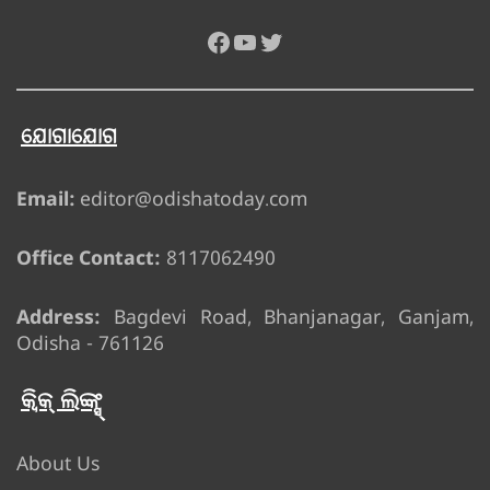
Facebook
YouTube
Twitter
ଯୋଗାଯୋଗ
Email:
editor@odishatoday.com
Office Contact:
8117062490
Address:
Bagdevi Road, Bhanjanagar, Ganjam,
Odisha - 761126
କ୍ୱିକ୍ ଲିଙ୍କ୍ସ୍
About Us