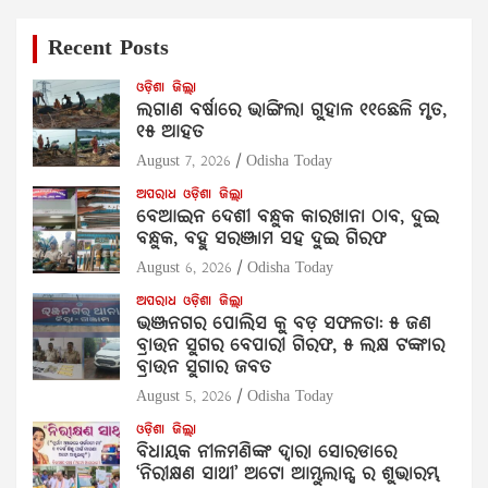
Recent Posts
ଓଡ଼ିଶା
ଜିଲ୍ଲା
ଲଗାଣ ବର୍ଷାରେ ଭାଙ୍ଗିଲା ଗୁହାଳ ୧୧ଛେଳି ମୃତ,
୧୫ ଆହତ
August 7, 2026
Odisha Today
ଅପରାଧ
ଓଡ଼ିଶା
ଜିଲ୍ଲା
ବେଆଇନ ଦେଶୀ ବନ୍ଧୁକ କାରଖାନା ଠାବ, ଦୁଇ
ବନ୍ଧୁକ, ବହୁ ସରଞ୍ଜାମ ସହ ଦୁଇ ଗିରଫ
August 6, 2026
Odisha Today
ଅପରାଧ
ଓଡ଼ିଶା
ଜିଲ୍ଲା
ଭଞ୍ଜନଗର ପୋଲିସ କୁ ବଡ଼ ସଫଳତା: ୫ ଜଣ
ବ୍ରାଉନ ସୁଗର ବେପାରୀ ଗିରଫ, ୫ ଲକ୍ଷ ଟଙ୍କାର
ବ୍ରାଉନ ସୁଗାର ଜବତ
August 5, 2026
Odisha Today
ଓଡ଼ିଶା
ଜିଲ୍ଲା
ବିଧାୟକ ନୀଳମଣିଙ୍କ ଦ୍ବାରା ସୋରଡାରେ
‘ନିରୀକ୍ଷଣ ସାଥୀ’ ଅଟୋ ଆମ୍ବୁଲାନ୍ସ ର ଶୁଭାରମ୍ଭ