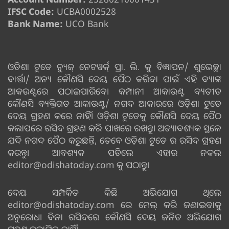
IFSC Code:
UCBA0002528
Bank Name:
UCO Bank
ଓଡିଶା ଟୁଡେ ନ୍ୟୁଜ୍ ନେଟୱର୍କ୍ ପ୍ରା. ଲି. କୁ ବିଜ୍ଞାପନ/ ଶୁଭେଚ୍ଛା
ବାର୍ତ୍ତା/ ଅନ୍ୟ କୌଣସି ଦେୟ ପୈଠ କରିବା ପାଇଁ ଏହି ବ୍ୟାଙ୍କ
ଆକଉଣ୍ଟରେ ପଠାଇପାରିବେ। କମ୍ପାନୀ ଆକାଉଣ୍ଟ ବ୍ୟତୀତ
କୌଣସି ବ୍ୟକ୍ତିଗତ ଆକାଉଣ୍ଟ/ ନଗଦ ଆକାରରେ ଓଡ଼ିଶା ଟୁଡେ
ଦେୟ ଗ୍ରହଣ କରେ ନାହିଁ। ଓଡ଼ିଶା ଟୁଡେକୁ କୌଣସି ଦେୟ ପୈଠ
କଲାପରେ ରସିଦ ଗ୍ରହଣ କରି ପାଖରେ ରଖନ୍ତୁ। ଅତ୍ୟାବଶ୍ୟକ ସ୍ଥଳେ
ଯଦି ନଗଦ ପୈଠ କରୁଛନ୍ତି, ତେବେ ଓଡ଼ିଶା ଟୁଡେ ର ରସିଦ ଗ୍ରହଣ
କରନ୍ତୁ। ଆବଶ୍ୟକ ପଡିଲେ ଏହାର ନକଲ
editor@odishatoday.com କୁ ପଠାନ୍ତୁ।
ଦେୟ ସମ୍ପର୍କିତ କିଛି ଅଭିଯୋଗ ଥିଲେ
editor@odishatoday.com ରେ ମେଲ୍ କରି ଜଣାଇବାକୁ
ଅନୁରୋଧ। ବିନା ରସିଦରେ କୌଣସି ଦେୟ ଜନିତ ଅଭିଯୋଗ