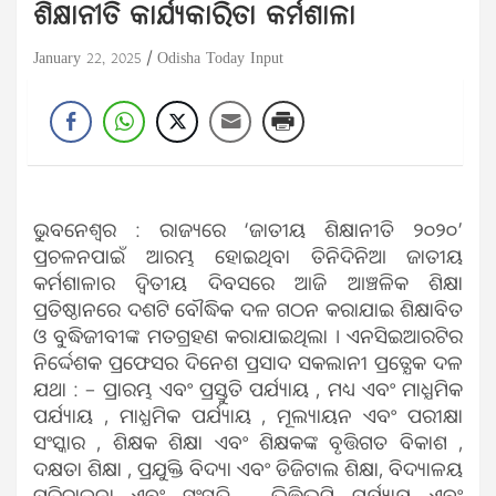
ଶିକ୍ଷାନୀତି କାର୍ଯ୍ୟକାରିତା କର୍ମଶାଳା
January 22, 2025
Odisha Today Input
ଭୁବନେଶ୍ବର : ରାଜ୍ୟରେ ‘ଜାତୀୟ ଶିକ୍ଷାନୀତି ୨୦୨୦’
ପ୍ରଚଳନପାଇଁ ଆରମ୍ଭ ହୋଇଥିବା ତିନିଦିନିଆ ଜାତୀୟ
କର୍ମଶାଳାର ଦ୍ଵିତୀୟ ଦିବସରେ ଆଜି ଆଞ୍ଚଳିକ ଶିକ୍ଷା
ପ୍ରତିଷ୍ଠାନରେ ଦଶଟି ବୌଦ୍ଧିକ ଦଳ ଗଠନ କରାଯାଇ ଶିକ୍ଷାବିତ
ଓ ବୁଦ୍ଧିଜୀବୀଙ୍କ ମତଗ୍ରହଣ କରାଯାଇଥିଲା । ଏନସିଇଆରଟିର
ନିର୍ଦ୍ଦେଶକ ପ୍ରଫେସର ଦିନେଶ ପ୍ରସାଦ ସକଲାନୀ ପ୍ରତ୍ଯେକ ଦଳ
ଯଥା : – ପ୍ରାରମ୍ଭ ଏବଂ ପ୍ରସ୍ତୁତି ପର୍ଯ୍ୟାୟ , ମଧ୍ୟ ଏବଂ ମାଧ୍ଯମିକ
ପର୍ଯ୍ୟାୟ , ମାଧ୍ଯମିକ ପର୍ଯ୍ୟାୟ , ମୂଲ୍ୟାୟନ ଏବଂ ପରୀକ୍ଷା
ସଂସ୍କାର , ଶିକ୍ଷକ ଶିକ୍ଷା ଏବଂ ଶିକ୍ଷକଙ୍କ ବୃତ୍ତିଗତ ବିକାଶ ,
ଦକ୍ଷତା ଶିକ୍ଷା , ପ୍ରଯୁକ୍ତି ବିଦ୍ୟା ଏବଂ ଡିଜିଟାଲ ଶିକ୍ଷା, ବିଦ୍ୟାଳୟ
ପରିଚାଳନା ଏବଂ ସଂସ୍କୃତି , ଭିତ୍ତିଭୂମି ପର୍ଯ୍ୟାୟ ଏବଂ