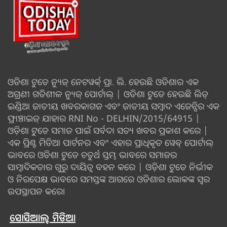
ଓଡିଶା ଟୁଡେ ନ୍ୟୁଜ୍ ନେଟୱର୍କ୍ ପ୍ରା. ଲି. ହେଉଛି ଓଡିଶାର ଏକ
ଅଗ୍ରଣୀ ଗତିଶୀଳ ନ୍ୟୁଜ୍ ପୋର୍ଟାଲ୍ | ଓଡିଶା ଟୁଡେ ହେଉଛି ଲିଡ୍
ଇଣ୍ଡିଆ ଜାତୀୟ ଖବରକାଗଜ ଏବଂ ଜାତୀୟ ସମ୍ବାଦ ଏଜେନ୍ସିର ଏକ
ଫ୍ରାଞ୍ଚାଇଜ୍ ଯାହାର RNI No - DELHIN/2015/64915 |
ଓଡ଼ିଶା ଟୁଡେ ସମାଜ ପାଇଁ ସର୍ବଦା ସତ୍ୟ ଖବର ପ୍ରକାଶ କରେ |
ଏକ ପ୍ରିଣ୍ଟ ମିଡିଆ ପାର୍ଟନର ଏବଂ ଏହାର ପ୍ରାଧିକୃତ ୱେବ୍ ପୋର୍ଟାଲ୍
ଭାବରେ ଓଡିଶା ଟୁଡେ ଚତୁର୍ଥ ସ୍ତମ୍ଭ ଭାବରେ ସମାଜର
ସାମ୍ବାଦିକତାର ଗୁରୁ ଦାୟିତ୍ବ ବହନ କରେ | ଓଡ଼ିଶା ଟୁଡେ ନିର୍ଭୀକ
ଓ ନିରପେକ୍ଷ ଭାବରେ ସମସ୍ତଙ୍କ ଆଗରେ ଓଡିଶାର ଲୋକଙ୍କ ସ୍ୱର
ଉପସ୍ଥାପନ କରେ।
ସୋସିଆଲ୍ ମିଡିଆ