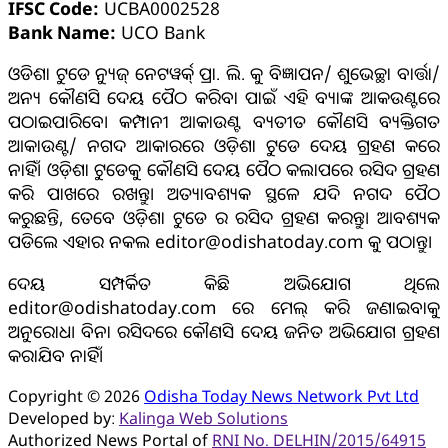
IFSC Code:
UCBA0002528
Bank Name:
UCO Bank
ଓଡିଶା ଟୁଡେ ନ୍ୟୁଜ୍ ନେଟୱର୍କ୍ ପ୍ରା. ଲି. କୁ ବିଜ୍ଞାପନ/ ଶୁଭେଚ୍ଛା ବାର୍ତ୍ତା/
ଅନ୍ୟ କୌଣସି ଦେୟ ପୈଠ କରିବା ପାଇଁ ଏହି ବ୍ୟାଙ୍କ ଆକଉଣ୍ଟରେ
ପଠାଇପାରିବେ। କମ୍ପାନୀ ଆକାଉଣ୍ଟ ବ୍ୟତୀତ କୌଣସି ବ୍ୟକ୍ତିଗତ
ଆକାଉଣ୍ଟ/ ନଗଦ ଆକାରରେ ଓଡ଼ିଶା ଟୁଡେ ଦେୟ ଗ୍ରହଣ କରେ
ନାହିଁ। ଓଡ଼ିଶା ଟୁଡେକୁ କୌଣସି ଦେୟ ପୈଠ କଲାପରେ ରସିଦ ଗ୍ରହଣ
କରି ପାଖରେ ରଖନ୍ତୁ। ଅତ୍ୟାବଶ୍ୟକ ସ୍ଥଳେ ଯଦି ନଗଦ ପୈଠ
କରୁଛନ୍ତି, ତେବେ ଓଡ଼ିଶା ଟୁଡେ ର ରସିଦ ଗ୍ରହଣ କରନ୍ତୁ। ଆବଶ୍ୟକ
ପଡିଲେ ଏହାର ନକଲ editor@odishatoday.com କୁ ପଠାନ୍ତୁ।
ଦେୟ ସମ୍ପର୍କିତ କିଛି ଅଭିଯୋଗ ଥିଲେ
editor@odishatoday.com ରେ ମେଲ୍ କରି ଜଣାଇବାକୁ
ଅନୁରୋଧ। ବିନା ରସିଦରେ କୌଣସି ଦେୟ ଜନିତ ଅଭିଯୋଗ ଗ୍ରହଣ
କରାଯିବ ନାହିଁ।
Copyright © 2026
Odisha Today News Network Pvt Ltd
Developed by:
Kalinga Web Solutions
Authorized News Portal of
RNI No. DELHIN/2015/64915