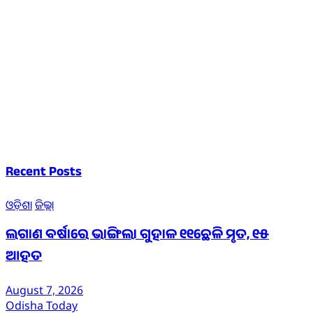
Recent Posts
ଓଡ଼ିଶା
ଜିଲ୍ଲା
ଲଗାଣ ବର୍ଷାରେ ଭାଙ୍ଗିଲା ଗୁହାଳ ୧୧ଛେଳି ମୃତ, ୧୫
ଆହତ
August 7, 2026
Odisha Today