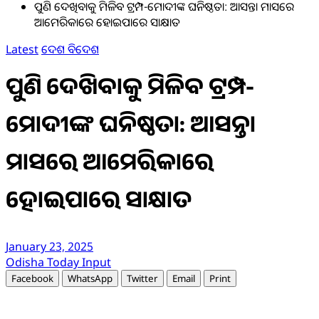
ପୁଣି ଦେଖିବାକୁ ମିଳିବ ଟ୍ରମ୍ପ-ମୋଦୀଙ୍କ ଘନିଷ୍ଠତା: ଆସନ୍ତା ମାସରେ
ଆମେରିକାରେ ହୋଇପାରେ ସାକ୍ଷାତ
Latest
ଦେଶ ବିଦେଶ
ପୁଣି ଦେଖିବାକୁ ମିଳିବ ଟ୍ରମ୍ପ-
ମୋଦୀଙ୍କ ଘନିଷ୍ଠତା: ଆସନ୍ତା
ମାସରେ ଆମେରିକାରେ
ହୋଇପାରେ ସାକ୍ଷାତ
January 23, 2025
Odisha Today Input
Facebook
WhatsApp
Twitter
Email
Print