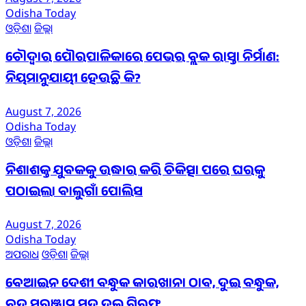
Odisha Today
ଓଡ଼ିଶା
ଜିଲ୍ଲା
ଚୌଦ୍ୱାର ପୌରପାଳିକାରେ ପେଭର ବ୍ଲକ ରାସ୍ତା ନିର୍ମାଣ:
ନିୟମାନୁଯାୟୀ ହେଉଛି କି?
August 7, 2026
Odisha Today
ଓଡ଼ିଶା
ଜିଲ୍ଲା
ନିଶାଶକ୍ତ ଯୁବକକୁ ଉଦ୍ଧାର କରି ଚିକିତ୍ସା ପରେ ଘରକୁ
ପଠାଇଲା ବାଲୁଗାଁ ପୋଲିସ
August 7, 2026
Odisha Today
ଅପରାଧ
ଓଡ଼ିଶା
ଜିଲ୍ଲା
ବେଆଇନ ଦେଶୀ ବନ୍ଧୁକ କାରଖାନା ଠାବ, ଦୁଇ ବନ୍ଧୁକ,