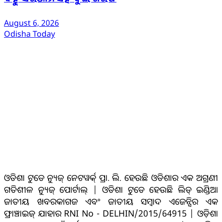
ବହୁ ସରଞ୍ଜାମ ସହ ଦୁଇ ଗିରଫ
August 6, 2026
Odisha Today
ଆମ ବିଷୟରେ
ଓଡିଶା ଟୁଡେ ନ୍ୟୁଜ୍ ନେଟୱର୍କ୍ ପ୍ରା. ଲି. ହେଉଛି ଓଡିଶାର ଏକ ଅଗ୍ରଣୀ
ଗତିଶୀଳ ନ୍ୟୁଜ୍ ପୋର୍ଟାଲ୍ | ଓଡିଶା ଟୁଡେ ହେଉଛି ଲିଡ୍ ଇଣ୍ଡିଆ
ଜାତୀୟ ଖବରକାଗଜ ଏବଂ ଜାତୀୟ ସମ୍ବାଦ ଏଜେନ୍ସିର ଏକ
ଫ୍ରାଞ୍ଚାଇଜ୍ ଯାହାର RNI No - DELHIN/2015/64915 | ଓଡ଼ିଶା