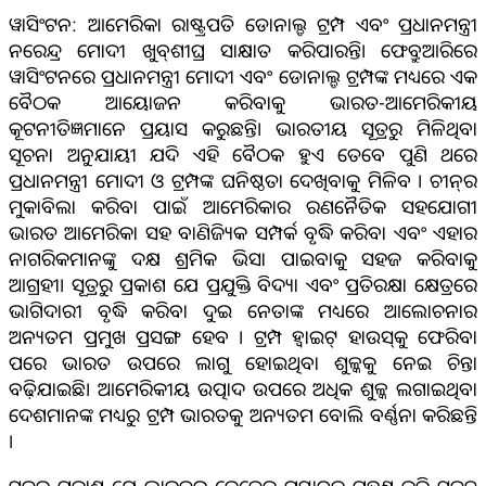
ୱାସିଂଟନ: ଆମେରିକା ରାଷ୍ଟ୍ରପତି ଡୋନାଲ୍ଡ ଟ୍ରମ୍ପ ଏବଂ ପ୍ରଧାନମନ୍ତ୍ରୀ
ନରେନ୍ଦ୍ର ମୋଦୀ ଖୁବ୍‌ଶୀଘ୍ର ସାକ୍ଷାତ କରିପାରନ୍ତି। ଫେବ୍ରୁଆରିରେ
ୱାସିଂଟନରେ ପ୍ରଧାନମନ୍ତ୍ରୀ ମୋଦୀ ଏବଂ ଡୋନାଲ୍ଡ ଟ୍ରମ୍ପଙ୍କ ମଧ୍ୟରେ ଏକ
ବୈଠକ ଆୟୋଜନ କରିବାକୁ ଭାରତ-ଆମେରିକୀୟ
କୂଟନୀତିଜ୍ଞମାନେ ପ୍ରୟାସ କରୁଛନ୍ତି। ଭାରତୀୟ ସୂତ୍ରରୁ ମିଳିଥିବା
ସୂଚନା ଅନୁଯାୟୀ ଯଦି ଏହି ବୈଠକ ହୁଏ ତେବେ ପୁଣି ଥରେ
ପ୍ରଧାନମନ୍ତ୍ରୀ ମୋଦୀ ଓ ଟ୍ରମ୍ପଙ୍କ ଘନିଷ୍ଠତା ଦେଖିବାକୁ ମିଳିବ । ଚୀନ୍‌ର
ମୁକାବିଲା କରିବା ପାଇଁ ଆମେରିକାର ରଣନୈତିକ ସହଯୋଗୀ
ଭାରତ ଆମେରିକା ସହ ବାଣିଜ୍ୟିକ ସମ୍ପର୍କ ବୃଦ୍ଧି କରିବା ଏବଂ ଏହାର
ନାଗରିକମାନଙ୍କୁ ଦକ୍ଷ ଶ୍ରମିକ ଭିସା ପାଇବାକୁ ସହଜ କରିବାକୁ
ଆଗ୍ରହୀ। ସୂତ୍ରରୁ ପ୍ରକାଶ ଯେ ପ୍ରଯୁକ୍ତି ବିଦ୍ୟା ଏବଂ ପ୍ରତିରକ୍ଷା କ୍ଷେତ୍ରରେ
ଭାଗିଦାରୀ ବୃଦ୍ଧି କରିବା ଦୁଇ ନେତାଙ୍କ ମଧ୍ୟରେ ଆଲୋଚନାର
ଅନ୍ୟତମ ପ୍ରମୁଖ ପ୍ରସଙ୍ଗ ହେବ । ଟ୍ରମ୍ପ ହ୍ୱାଇଟ୍ ହାଉସ୍‌କୁ ଫେରିବା
ପରେ ଭାରତ ଉପରେ ଲାଗୁ ହୋଇଥିବା ଶୁଳ୍କକୁ ନେଇ ଚିନ୍ତା
ବଢ଼ିଯାଇଛି। ଆମେରିକୀୟ ଉତ୍ପାଦ ଉପରେ ଅଧିକ ଶୁଳ୍କ ଲଗାଇଥିବା
ଦେଶମାନଙ୍କ ମଧ୍ୟରୁ ଟ୍ରମ୍ପ ଭାରତକୁ ଅନ୍ୟତମ ବୋଲି ବର୍ଣ୍ଣନା କରିଛନ୍ତି
।