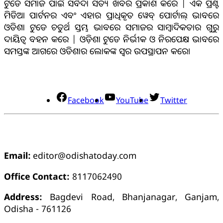
ଟୁଡେ ସମାଜ ପାଇଁ ସର୍ବଦା ସତ୍ୟ ଖବର ପ୍ରକାଶ କରେ | ଏକ ପ୍ରିଣ୍ଟ
ମିଡିଆ ପାର୍ଟନର ଏବଂ ଏହାର ପ୍ରାଧିକୃତ ୱେବ୍ ପୋର୍ଟାଲ୍ ଭାବରେ
ଓଡିଶା ଟୁଡେ ଚତୁର୍ଥ ସ୍ତମ୍ଭ ଭାବରେ ସମାଜର ସାମ୍ବାଦିକତାର ଗୁରୁ
ଦାୟିତ୍ବ ବହନ କରେ | ଓଡ଼ିଶା ଟୁଡେ ନିର୍ଭୀକ ଓ ନିରପେକ୍ଷ ଭାବରେ
ସମସ୍ତଙ୍କ ଆଗରେ ଓଡିଶାର ଲୋକଙ୍କ ସ୍ୱର ଉପସ୍ଥାପନ କରେ।
ସୋସିଆଲ୍ ମିଡିଆ
Facebook
YouTube
Twitter
ଯୋଗାଯୋଗ
Email:
editor@odishatoday.com
Office Contact:
8117062490
Address:
Bagdevi Road, Bhanjanagar, Ganjam,
Odisha - 761126