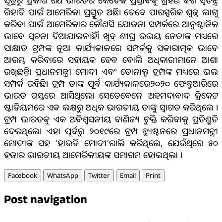
ସୂତ୍ରରୁ ପ୍ରକାଶ ଯେ ଭାରତର କେତେକ ପ୍ରସ୍ତାବକୁ ଗ୍ରହଣ କରି ସ୍ବତନ୍ତ୍ର
ରିହାତି ପାଇଁ ଆମେରିକା ପ୍ରସ୍ତୁତ ଅଛି। ତେବେ ପାରସ୍ପରିକ ଶୁଳ୍କ ଲାଗୁ
କରିବା ପାଇଁ ଆମେରିକାର କୌଣସି ଯୋଜନା ସମ୍ପର୍କରେ ଆନୁଷ୍ଠାନିକ
ଭାବେ ସୂଚନା ଦିଆଯାଇନାହିଁ। ଖୁବ୍ ଶୀଘ୍ର ଉଭୟ ନେତାଙ୍କ ମଧ୍ୟରେ
ସାକ୍ଷାତ ଟ୍ରମ୍ପଙ୍କ ନୂଆ କାର୍ଯ୍ୟକାଳରେ ସମ୍ପର୍କକୁ ସକାରାତ୍ମକ ଭାବେ
ଆରମ୍ଭ କରିବାରେ ସହାୟକ ହେବ ବୋଲି ଅଧିକାରୀମାନେ ଆଶା
ରଖିଛନ୍ତି। ପ୍ରଧାନମନ୍ତ୍ରୀ ମୋଦୀ ଏବଂ ଡୋନାଲ୍ଡ ଟ୍ରମ୍ପଙ୍କ ମଧ୍ୟରେ ଭଲ
ସମ୍ପର୍କ ରହିଛି। ଟ୍ରମ୍ପ ତାଙ୍କ ପୂର୍ବ କାର୍ଯ୍ୟକାଳରେ୨୦୨୦ ଫେବ୍ରୁଆରିରେ
ଭାରତ ଗସ୍ତରେ ଆସିଥିଲେ। ସେତେବେଳେ ଅହମଦାବାଦ କ୍ରିକେଟ
ଷ୍ଟାଡିୟମରେ ଏକ ଲକ୍ଷରୁ ଅଧିକ ଭାରତୀୟ ତାଙ୍କୁ ସ୍ବାଗତ କରିଥିଲେ ।
ଟ୍ରମ୍ପ ଭାରତକୁ ଏକ ଅବିଶ୍ୱସନୀୟ ବାଣିଜ୍ୟ ଚୁକ୍ତି କରିବାକୁ ପ୍ରତିଶ୍ରୁତି
ଦେଇଥିଲେ। ଏହା ପୂର୍ବରୁ ୨୦୧୯ରେ ଟ୍ରମ୍ପ ହ୍ୟୁଷ୍ଟନରେ ପ୍ରଧାନମନ୍ତ୍ରୀ
ମୋଦୀଙ୍କ ସହ ‘ହାଉଡି ମୋଦୀ’ରାଲି କରିଥିଲେ, ଯେଉଁଥିରେ ୫୦
ହଜାର ଭାରତୀୟ ଆମେରିକୀୟଙ୍କ ସମାଗମ ହୋଇଥିଲା ।
Facebook
WhatsApp
Twitter
Email
Print
Post navigation