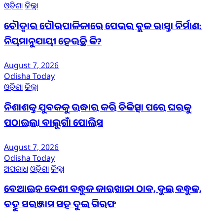
ଓଡ଼ିଶା
ଜିଲ୍ଲା
ଚୌଦ୍ୱାର ପୌରପାଳିକାରେ ପେଭର ବ୍ଲକ ରାସ୍ତା ନିର୍ମାଣ:
ନିୟମାନୁଯାୟୀ ହେଉଛି କି?
August 7, 2026
Odisha Today
ଓଡ଼ିଶା
ଜିଲ୍ଲା
ନିଶାଶକ୍ତ ଯୁବକକୁ ଉଦ୍ଧାର କରି ଚିକିତ୍ସା ପରେ ଘରକୁ
ପଠାଇଲା ବାଲୁଗାଁ ପୋଲିସ
August 7, 2026
Odisha Today
ଅପରାଧ
ଓଡ଼ିଶା
ଜିଲ୍ଲା
ବେଆଇନ ଦେଶୀ ବନ୍ଧୁକ କାରଖାନା ଠାବ, ଦୁଇ ବନ୍ଧୁକ,
ବହୁ ସରଞ୍ଜାମ ସହ ଦୁଇ ଗିରଫ