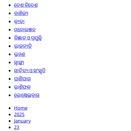
ଦେଶ ବିଦେଶ
ବାଣିଜ୍ୟ
କ୍ରୀଡା
ମନୋରଞ୍ଜନ
ବିଜ୍ଞାନ ଓ ପ୍ରଯୁକ୍ତି
ରାଜନୀତି
ଭ୍ରମଣ
ସ୍ୱାସ୍ଥ୍ୟ
ସାହିତ୍ୟ ଓ ସଂସ୍କୃତି
ପାଣିପାଗ
ରାଶିଫଳ
ରୋଷେଇବାସ
Home
2025
January
23