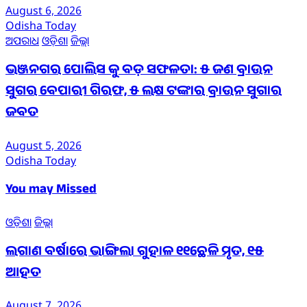
August 6, 2026
Odisha Today
ଅପରାଧ
ଓଡ଼ିଶା
ଜିଲ୍ଲା
ଭଞ୍ଜନଗର ପୋଲିସ କୁ ବଡ଼ ସଫଳତା: ୫ ଜଣ ବ୍ରାଉନ
ସୁଗର ବେପାରୀ ଗିରଫ, ୫ ଲକ୍ଷ ଟଙ୍କାର ବ୍ରାଉନ ସୁଗାର
ଜବତ
August 5, 2026
Odisha Today
You may Missed
ଓଡ଼ିଶା
ଜିଲ୍ଲା
ଲଗାଣ ବର୍ଷାରେ ଭାଙ୍ଗିଲା ଗୁହାଳ ୧୧ଛେଳି ମୃତ, ୧୫
ଆହତ
August 7, 2026