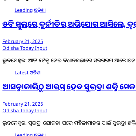
Leading
ଓଡ଼ିଶା
୫ଟି ସ୍କୁଲରେ ଦୁର୍ନୀତିର ଅଭିଯୋଗ ଆସିଲେ, ଦୃଢ଼ କା
February 21, 2025
Odisha Today Input
ଭୁବନେଶ୍ବର: ଆଜି ୫ଟିକୁ ନେଇ ବିଧାନସଭାରେ ସରଗରମ ଆଲୋଚନା ହେ
Latest
ଓଡ଼ିଶା
ଆସନ୍ତାକାଲିଠୁ ଆରମ୍ଭ ହେବ ସୁଭଦ୍ରା ଶକ୍ତି ମେଳା,
February 21, 2025
Odisha Today Input
ଭୁବନେଶ୍ବର: ସୁଭଦ୍ରା ଯୋଜନା ପରେ ମହିଳାମାନଙ୍କ ପାଇଁ ସୁଭଦ୍ରା 
Leading
ଓଡ଼ିଶା