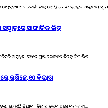
୍କ ଆତ୍ମହତ୍ୟା ଓ ପରବର୍ତ୍ତୀ ଛାତ୍ର ଅଶାନ୍ତି ବେଳେ ହଷ୍ଟେଲ ଅନ୍ତେବାସୀଙ୍କୁ
 ସପ୍ତାହରେ ସାଙ୍ଘାତିକ ଭିଡ଼
ଭ ସରିସରି ଆସୁଥିବା ବେଳେ ପ୍ରୟାଗରାଜରେ ଦିନକୁ ଦିନ ଭିଡ…
ପାଖରେ ରଖିଲେ ୧୦ ବିଭାଗ
ଭାଗବଣ୍ଟା ହୋଇଛି ବିଭାଗ । ବିଭାଗ ବଣ୍ଟନ ପରେ ମୁଖ୍ୟମନ୍ତ୍ରୀ…