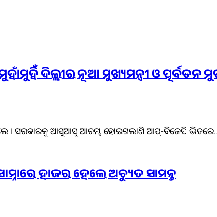
ମୁହିଁ ଦିଲ୍ଲୀର ନୂଆ ମୁଖ୍ୟମନ୍ତ୍ରୀ ଓ ପୂର୍ବତନ ମୁଖ୍
ିଁ ହେଲେ । ସରକାରକୁ ଆସୁଆସୁ ଆରମ୍ଭ ହୋଇଗଲାଣି ଆପ୍-ବିଜେପି ଭିତରେ
 ସାମ୍ନାରେ ହାଜର ହେଲେ ଅଚ୍ୟୁତ ସାମନ୍ତ