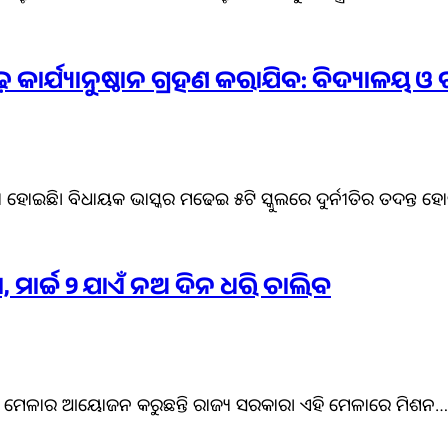
ର୍ଯ୍ୟାନୁଷ୍ଠାନ ଗ୍ରହଣ କରାଯିବ: ବିଦ୍ୟାଳୟ ଓ ଗଣଶିକ
ାଇଛି। ବିଧାୟକ ଭାସ୍କର ମଢେଇ ୫ଟି ସ୍କୁଲରେ ଦୁର୍ନୀତିର ତଦନ୍ତ ହ
 ମାର୍ଚ୍ଚ ୨ ଯାଏଁ ନଅ ଦିନ ଧରି ଚାଲିବ
ଶକ୍ତି ମେଳାର ଆୟୋଜନ କରୁଛନ୍ତି ରାଜ୍ୟ ସରକାର। ଏହି ମେଳାରେ ମିଶନ…