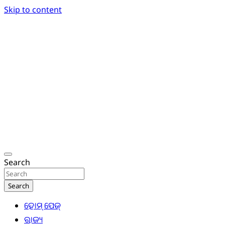
Skip to content
Breaking News | Odisha News | India News | World
Odisha Today News Network Pvt Ltd
Search
Search
ହୋମ୍ ପେଜ୍
ରାଜ୍ୟ