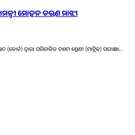
ୁଖ୍ୟମନ୍ତ୍ରୀ ମୋହନ ଚରଣ ମାଝୀ
(ବୋର୍ଡ) ଦ୍ବାରା ପରିଚାଳିତ ଦଶମ ଶ୍ରେଣୀ (ମାଟ୍ରିକ୍) ପରୀକ୍ଷା।…