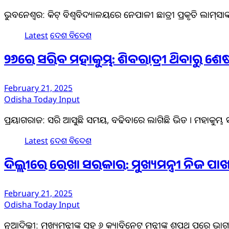
ଭୁବନେଶ୍ୱର: କିଟ୍‌ ବିଶ୍ବବିଦ୍ୟାଳୟରେ ନେପାଳୀ ଛାତ୍ରୀ ପ୍ରକୃତି ଲାମ୍‌ସାଙ
Latest
ଦେଶ ବିଦେଶ
୨୬ରେ ସରିବ ମହାକୁମ୍ଭ: ଶିବରାତ୍ରୀ ଥିବାରୁ ଶେଷ
February 21, 2025
Odisha Today Input
ପ୍ରୟାଗରାଜ: ସରି ଆସୁଛି ସମୟ, ବଢିବାରେ ଲାଗିଛି ଭିଡ । ମହାକୁମ୍
Latest
ଦେଶ ବିଦେଶ
ଦିଲ୍ଲୀରେ ରେଖା ସରକାର: ମୁଖ୍ୟମନ୍ତ୍ରୀ ନିଜ 
February 21, 2025
Odisha Today Input
ନୂଆଦିଲ୍ଲୀ: ମୁଖ୍ୟମନ୍ତ୍ରୀଙ୍କ ସହ ୬ କ୍ୟାବିନେଟ୍ ମନ୍ତ୍ରୀଙ୍କ ଶପଥ ପରେ 