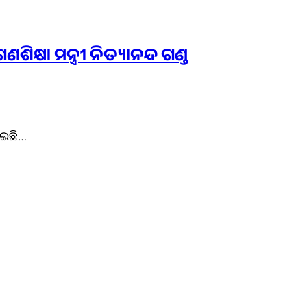
୍ଷା ମନ୍ତ୍ରୀ ନିତ୍ୟାନନ୍ଦ ଗଣ୍ଡ
ୋଇଛି…