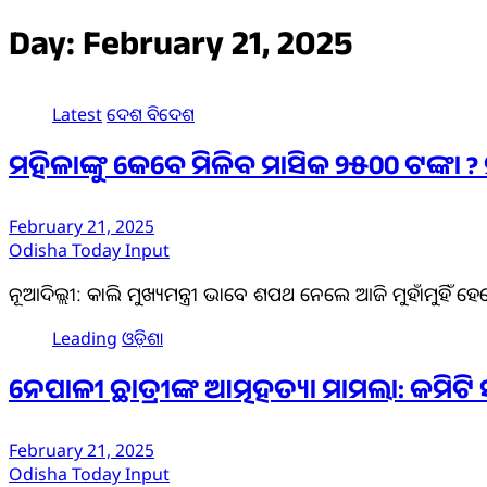
Day:
February 21, 2025
Latest
ଦେଶ ବିଦେଶ
ମହିଳାଙ୍କୁ କେବେ ମିଳିବ ମାସିକ ୨୫୦୦ ଟଙ୍କା ? ମୁହାଁ
February 21, 2025
Odisha Today Input
ନୂଆଦିଲ୍ଲୀ: କାଲି ମୁଖ୍ୟମନ୍ତ୍ରୀ ଭାବେ ଶପଥ ନେଲେ ଆଜି ମୁହାଁମୁହ
Leading
ଓଡ଼ିଶା
ନେପାଳୀ ଛାତ୍ରୀଙ୍କ ଆତ୍ମହତ୍ୟା ମାମଲା: କମିଟି
February 21, 2025
Odisha Today Input