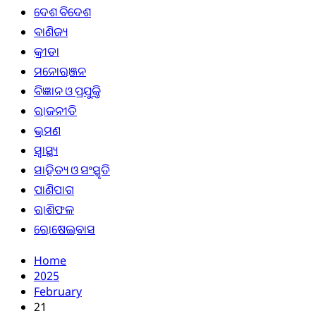
ଦେଶ ବିଦେଶ
ବାଣିଜ୍ୟ
କ୍ରୀଡା
ମନୋରଞ୍ଜନ
ବିଜ୍ଞାନ ଓ ପ୍ରଯୁକ୍ତି
ରାଜନୀତି
ଭ୍ରମଣ
ସ୍ୱାସ୍ଥ୍ୟ
ସାହିତ୍ୟ ଓ ସଂସ୍କୃତି
ପାଣିପାଗ
ରାଶିଫଳ
ରୋଷେଇବାସ
Home
2025
February
21