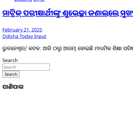
ମାଟ୍ରିକ୍ ପରୀକ୍ଷାର୍ଥୀଙ୍କୁ ଶୁଭେଚ୍ଛା ଜଣାଇଲେ ମ
February 21, 2025
Odisha Today Input
ଭୁବନେଶ୍ବର/ କଟକ: ଆଜି ଠାରୁ ଆରମ୍ଭ ହୋଇଛି ମାଧ୍ୟମିକ ଶିକ୍ଷା ପରିଷଦ 
Search
Search
ପାଣିପାଗ