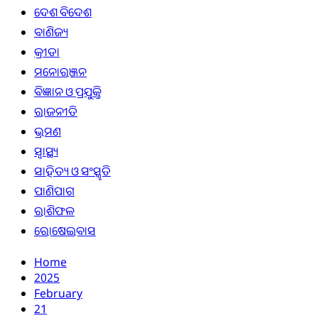
ଦେଶ ବିଦେଶ
ବାଣିଜ୍ୟ
କ୍ରୀଡା
ମନୋରଞ୍ଜନ
ବିଜ୍ଞାନ ଓ ପ୍ରଯୁକ୍ତି
ରାଜନୀତି
ଭ୍ରମଣ
ସ୍ୱାସ୍ଥ୍ୟ
ସାହିତ୍ୟ ଓ ସଂସ୍କୃତି
ପାଣିପାଗ
ରାଶିଫଳ
ରୋଷେଇବାସ
Home
2025
February
21