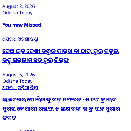
August 2, 2026
Odisha Today
You may Missed
ଅପରାଧ
ଓଡ଼ିଶା
ଜିଲ୍ଲା
ବେଆଇନ ଦେଶୀ ବନ୍ଧୁକ କାରଖାନା ଠାବ, ଦୁଇ ବନ୍ଧୁକ,
ବହୁ ସରଞ୍ଜାମ ସହ ଦୁଇ ଗିରଫ
August 6, 2026
Odisha Today
ଅପରାଧ
ଓଡ଼ିଶା
ଜିଲ୍ଲା
ଭଞ୍ଜନଗର ପୋଲିସ କୁ ବଡ଼ ସଫଳତା: ୫ ଜଣ ବ୍ରାଉନ
ସୁଗର ବେପାରୀ ଗିରଫ, ୫ ଲକ୍ଷ ଟଙ୍କାର ବ୍ରାଉନ ସୁଗାର
ଜବତ