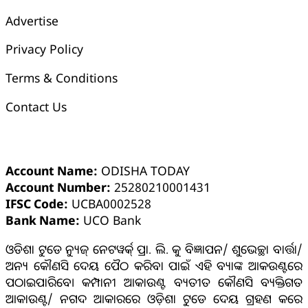
Advertise
Privacy Policy
Terms & Conditions
Contact Us
ଓଡ଼ିଶା ଟୁଡେ ବ୍ୟାଙ୍କ୍ ଆକାଉଣ୍ଟ ସମ୍ପର୍କୀୟ ସୂଚନା
Account Name:
ODISHA TODAY
Account Number:
25280210001431
IFSC Code:
UCBA0002528
Bank Name:
UCO Bank
ଓଡିଶା ଟୁଡେ ନ୍ୟୁଜ୍ ନେଟୱର୍କ୍ ପ୍ରା. ଲି. କୁ ବିଜ୍ଞାପନ/ ଶୁଭେଚ୍ଛା ବାର୍ତ୍ତା/
ଅନ୍ୟ କୌଣସି ଦେୟ ପୈଠ କରିବା ପାଇଁ ଏହି ବ୍ୟାଙ୍କ ଆକଉଣ୍ଟରେ
ପଠାଇପାରିବେ। କମ୍ପାନୀ ଆକାଉଣ୍ଟ ବ୍ୟତୀତ କୌଣସି ବ୍ୟକ୍ତିଗତ
ଆକାଉଣ୍ଟ/ ନଗଦ ଆକାରରେ ଓଡ଼ିଶା ଟୁଡେ ଦେୟ ଗ୍ରହଣ କରେ