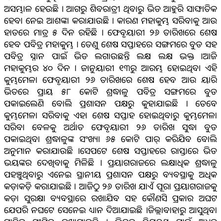
ଅସମ୍ଭାଳ ହେଉଛି । ଆଗରୁ ଶିବରାତ୍ରୀ ଥିବାରୁ ଭିଡ ଆହୁରି ସାଙ୍ଘାତିକ
ହେବା ନେଇ ଆଶଙ୍କା କରାଯାଉଛି । କାରଣ ମହାକୁମ୍ଭ ସରିବାକୁ ଆଉ
ହାତରେ ମାତ୍ର ୫ ଦିନ ରହିଛି । ଫେବୃୟାରୀ ୨୬ ତାରିଖରେ ଶେଷ
ହେବ ପବିତ୍ର ମହାକୁମ୍ଭ । ତେଣୁ ଶେଷ ସପ୍ତାହରେ ସଙ୍ଗମରେ ବୁଡ ସହ
ପବିତ୍ର ସ୍ନାନ ପାଇଁ ଭିଡ ଲଗାଉଛନ୍ତି ଲକ୍ଷ ଲକ୍ଷ ଭକ୍ତ ।ଆଜି
ମହାକୁମ୍ଭର ୪୦ ଦିନ । ଜାନୁୟାରୀ ୧୩ରୁ ଆରମ୍ଭ ହୋଇଥିବା ଏହି
କୁମ୍ଭମେଳା ଫେବୃୟାରୀ ୨୬ ତାରିଖରେ ଶେଷ ହେବ ଆଉ ୟାରି
ଭିତରେ ପ୍ରାୟ ୫୮ କୋଟି ଶ୍ରଦ୍ଧାଳୁ ପବିତ୍ର ସଙ୍ଗମରେ ବୁଡ
ପକାଇଲେଣି ବୋଲି ପ୍ରଶାସନ ପକ୍ଷରୁ କୁହାଯାଇଛି । ତେବେ
କୁମ୍ଭମେଳା ସରିବାକୁ ଏହା ଶେଷ ସପ୍ତାହ ହୋଇଥିବାରୁ କୁମ୍ଭମେଳା
ସରିବା ବେଳକୁ ଅର୍ଥାତ ଫେବୃୟାରୀ ୨୬ ତାରିଖ ସୁଦ୍ଧା ବୁଡ
ପକାଇଥିବା ଶ୍ରଦ୍ଧାଳୁଙ୍କ ସଂଖ୍ୟା ୬୫ କୋଟି ପାର୍ କରିଯିବ ବୋଲି
ଅନୁମାନ କରାଯାଉଛି ।ସେପଟେ ଶେଷ ସପ୍ତାହରେ ରାସ୍ତାରେ ଭିଡ
ଭୟଙ୍କର ଦେଖିବାକୁ ମିଳିଛି । ପ୍ରୟାଗରାଜରେ ଲକ୍ଷାଧିକ ଶ୍ରଦ୍ଧାଳୁ
ପହଞ୍ଚୁଥିବାରୁ ଏନେଇ ସ୍ଥାନୀୟ ପ୍ରଶାସନ ପକ୍ଷରୁ ବ୍ୟବସ୍ଥାକୁ ଅଧିକ
କଡ଼ାକଡ଼ି କରାଯାଇଛି । ଆଜିଠୁ ୨୬ ତାରିଖ ଯାଏଁ ପୂରା ପ୍ରୟାଗରାଜକୁ
କଡ଼ା ସୁରକ୍ଷା ବ୍ୟବସ୍ଥାରେ ରଖାଯିବ ସହ କୌଣସି ପ୍ରକାର ଅଘଟ
ଯେପରି ନଘଟେ ସେନେଇ ଧ୍ୟାନ ଦିଆଯାଇଛି ।ଜିଲ୍ଲାବାହାରୁ ଆସୁଥିବା