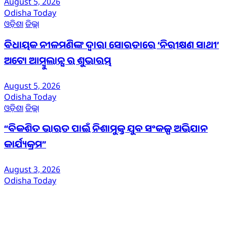
August 5, 2026
Odisha Today
ଓଡ଼ିଶା
ଜିଲ୍ଲା
ବିଧାୟକ ନୀଳମଣିଙ୍କ ଦ୍ବାରା ସୋରଡାରେ ‘ନିରୀକ୍ଷଣ ସାଥୀ’
ଅଟୋ ଆମ୍ବୁଲାନ୍ସ ର ଶୁଭାରମ୍ଭ
August 5, 2026
Odisha Today
ଓଡ଼ିଶା
ଜିଲ୍ଲା
“ବିକଶିତ ଭାରତ ପାଇଁ ନିଶାମୁକ୍ତ ଯୁବ ସଂକଳ୍ପ ଅଭିଯାନ
କାର୍ଯ୍ୟକ୍ରମ”
August 3, 2026
Odisha Today
ଆମ ବିଷୟରେ