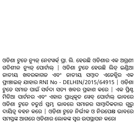
ଓଡିଶା ଟୁଡେ ନ୍ୟୁଜ୍ ନେଟୱର୍କ୍ ପ୍ରା. ଲି. ହେଉଛି ଓଡିଶାର ଏକ ଅଗ୍ରଣୀ
ଗତିଶୀଳ ନ୍ୟୁଜ୍ ପୋର୍ଟାଲ୍ | ଓଡିଶା ଟୁଡେ ହେଉଛି ଲିଡ୍ ଇଣ୍ଡିଆ
ଜାତୀୟ ଖବରକାଗଜ ଏବଂ ଜାତୀୟ ସମ୍ବାଦ ଏଜେନ୍ସିର ଏକ
ଫ୍ରାଞ୍ଚାଇଜ୍ ଯାହାର RNI No - DELHIN/2015/64915 | ଓଡ଼ିଶା
ଟୁଡେ ସମାଜ ପାଇଁ ସର୍ବଦା ସତ୍ୟ ଖବର ପ୍ରକାଶ କରେ | ଏକ ପ୍ରିଣ୍ଟ
ମିଡିଆ ପାର୍ଟନର ଏବଂ ଏହାର ପ୍ରାଧିକୃତ ୱେବ୍ ପୋର୍ଟାଲ୍ ଭାବରେ
ଓଡିଶା ଟୁଡେ ଚତୁର୍ଥ ସ୍ତମ୍ଭ ଭାବରେ ସମାଜର ସାମ୍ବାଦିକତାର ଗୁରୁ
ଦାୟିତ୍ବ ବହନ କରେ | ଓଡ଼ିଶା ଟୁଡେ ନିର୍ଭୀକ ଓ ନିରପେକ୍ଷ ଭାବରେ
ସମସ୍ତଙ୍କ ଆଗରେ ଓଡିଶାର ଲୋକଙ୍କ ସ୍ୱର ଉପସ୍ଥାପନ କରେ।
ସୋସିଆଲ୍ ମିଡିଆ