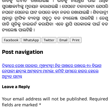
ଗାଡିକୁ ସୀମିତ ରଖାଯାଇଛି । ଭିଡକୁ ନିୟନ୍ତ୍ରଣ ପାଇଁ ଅଧିକ
ସୁରକ୍ଷାକର୍ମୀଙ୍କୁ ମୁତୟନ କରାଯାଇଛି । ସେପଟେ ଦଳାଚକଟା ଯେପରି
ନଘଟେ ସେନେଇ ଘାଟ ଉପରେ କଡ଼ା ନଜର ରଖାଯାଇଛି । ଶିବରାତ୍ରୀ
ଥିବାରୁ ଟ୍ରାଫିକ ବ୍ୟବସ୍ଥା ସବୁଠୁ ବଡ ଚ୍ୟାଲେଞ୍ଜ ପାଲଟିଛି । ତେଣୁ
ଗାଡି ଗୁଡିକୁ ଡାଇଭର୍ଟ କରାଯିବା ଏବେ ୟୁପି ସରକାରଙ୍କ ପାଇଁ ବଡ
ଚ୍ୟାଲେଞ୍ଜ ପାଲଟିଛି ।
Facebook
WhatsApp
Twitter
Email
Print
Post navigation
ଦିଲ୍ଲୀରେ ରେଖା ସରକାର: ମୁଖ୍ୟମନ୍ତ୍ରୀ ନିଜ ପାଖରେ ରଖିଲେ ୧୦ ବିଭାଗ
ନେପାଳୀ ଛାତ୍ରୀଙ୍କ ଆତ୍ମହତ୍ୟା ମାମଲା: କମିଟି ସାମ୍ନାରେ ହାଜର ହେଲେ
ଅଚ୍ୟୁତ ସାମନ୍ତ
Leave a Reply
Your email address will not be published.
Required
fields are marked
*