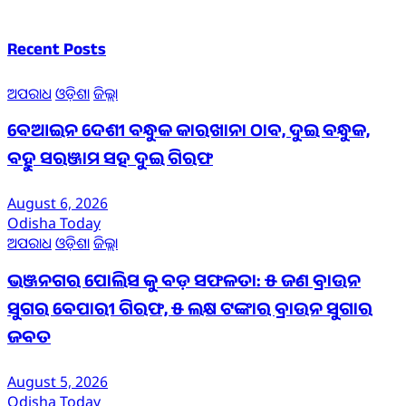
Recent Posts
ଅପରାଧ
ଓଡ଼ିଶା
ଜିଲ୍ଲା
ବେଆଇନ ଦେଶୀ ବନ୍ଧୁକ କାରଖାନା ଠାବ, ଦୁଇ ବନ୍ଧୁକ,
ବହୁ ସରଞ୍ଜାମ ସହ ଦୁଇ ଗିରଫ
August 6, 2026
Odisha Today
ଅପରାଧ
ଓଡ଼ିଶା
ଜିଲ୍ଲା
ଭଞ୍ଜନଗର ପୋଲିସ କୁ ବଡ଼ ସଫଳତା: ୫ ଜଣ ବ୍ରାଉନ
ସୁଗର ବେପାରୀ ଗିରଫ, ୫ ଲକ୍ଷ ଟଙ୍କାର ବ୍ରାଉନ ସୁଗାର
ଜବତ
August 5, 2026
Odisha Today