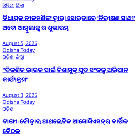
ଓଡ଼ିଶା
ଜିଲ୍ଲା
ବିଧାୟକ ନୀଳମଣିଙ୍କ ଦ୍ବାରା ସୋରଡାରେ ‘ନିରୀକ୍ଷଣ ସାଥୀ’
ଅଟୋ ଆମ୍ବୁଲାନ୍ସ ର ଶୁଭାରମ୍ଭ
August 5, 2026
Odisha Today
ଓଡ଼ିଶା
ଜିଲ୍ଲା
“ବିକଶିତ ଭାରତ ପାଇଁ ନିଶାମୁକ୍ତ ଯୁବ ସଂକଳ୍ପ ଅଭିଯାନ
କାର୍ଯ୍ୟକ୍ରମ”
August 3, 2026
Odisha Today
ଓଡ଼ିଶା
ଟାଙ୍ଗୀ-ଚୌଦ୍ୱାର ଆଥଲେଟିକ ଆସୋସିଏସନ୍‌ର ବାର୍ଷିକ
ବୈଠକ