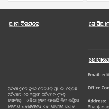
ଆମ ବିଷୟରେ
ସୋସିଆଲ୍
ଯୋଗାଯ
Email:
edi
Office Con
ଓଡିଶା ଟୁଡେ ନ୍ୟୁଜ୍ ନେଟୱର୍କ୍ ପ୍ରା. ଲି. ହେଉଛି
ଓଡିଶାର ଏକ ଅଗ୍ରଣୀ ଗତିଶୀଳ ନ୍ୟୁଜ୍
ପୋର୍ଟାଲ୍ | ଓଡିଶା ଟୁଡେ ହେଉଛି ଲିଡ୍ ଇଣ୍ଡିଆ
Address:
ଜାତୀୟ ଖବରକାଗଜ ଏବଂ ଜାତୀୟ ସମ୍ବାଦ
Bhanjana