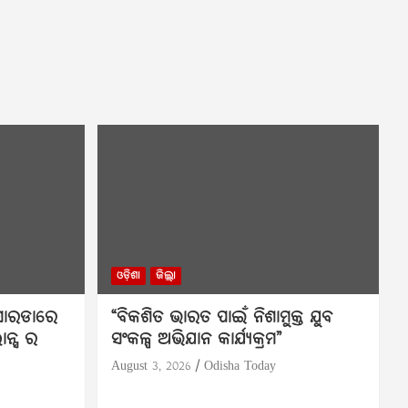
ଓଡ଼ିଶା
ଜିଲ୍ଲା
 ସୋରଡାରେ
“ବିକଶିତ ଭାରତ ପାଇଁ ନିଶାମୁକ୍ତ ଯୁବ
ାନ୍ସ ର
ସଂକଳ୍ପ ଅଭିଯାନ କାର୍ଯ୍ୟକ୍ରମ”
August 3, 2026
Odisha Today