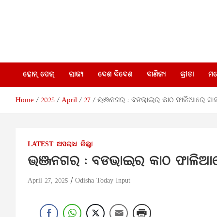
Skip
to
content
Odisha
Breaking
News |
Odisha
Today
News |
ହୋମ୍ ପେଜ୍
ରାଜ୍ୟ
ଦେଶ ବିଦେଶ
ବାଣିଜ୍ୟ
କ୍ରୀଡା
ମନ
India
News
News |
World
Home
2025
April
27
ଭଞ୍ଜନଗର : ବଡଭାଇର କାଠ ଫାଳିଆରେ ସାନ
News |
Network
Odisha
Today
Pvt Ltd
LATEST
ଅପରାଧ
ଜିଲ୍ଲା
ଭଞ୍ଜନଗର : ବଡଭାଇର କାଠ ଫାଳିଆର
April 27, 2025
Odisha Today Input