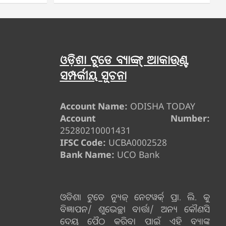
ଓଡ଼ିଶା ଟୁଡେ ବ୍ୟାଙ୍କ୍ ଆକାଉଣ୍ଟ
ସମ୍ପର୍କୀୟ ସୂଚନା
Account Name:
ODISHA TODAY
Account Number:
25280210001431
IFSC Code:
UCBA0002528
Bank Name:
UCO Bank
ଓଡିଶା ଟୁଡେ ନ୍ୟୁଜ୍ ନେଟୱର୍କ୍ ପ୍ରା. ଲି. କୁ
ବିଜ୍ଞାପନ/ ଶୁଭେଚ୍ଛା ବାର୍ତ୍ତା/ ଅନ୍ୟ କୌଣସି
ଦେୟ ପୈଠ କରିବା ପାଇଁ ଏହି ବ୍ୟାଙ୍କ