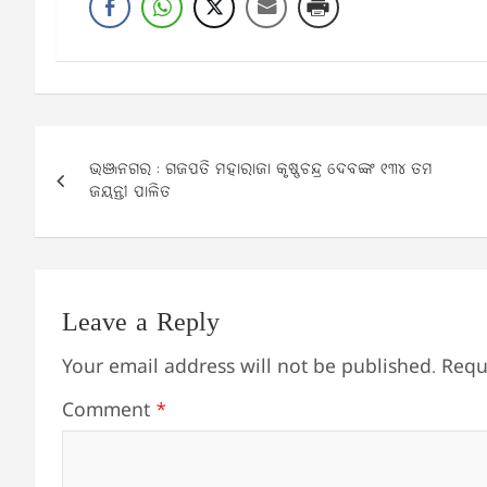
Post
ଭଞ୍ଜନଗର : ଗଜପତି ମହାରାଜା କୃଷ୍ଣଚନ୍ଦ୍ର ଦେବଙ୍କ ୧୩୪ ତମ
navigation
ଜୟନ୍ତୀ ପାଳିତ
Leave a Reply
Your email address will not be published.
Requ
Comment
*