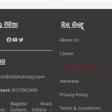
 ମିଡିଆ
କ୍ୱିକ୍ ଲିଙ୍କ୍ସ୍
Facebook
YouTube
Twitter
About Us
Career
ୋଗ
Card Validation Check
tor@odishatoday.com
Advertise
tact:
8117062490
Privacy Policy
Bagdevi Road,
Terms & Conditions
gar, Ganjam, Odisha -