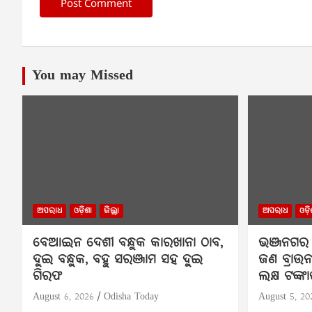
You may Missed
ଅପରାଧ
ଓଡ଼ିଶା
ଜିଲ୍ଲା
ଅପରାଧ
ଓଡ଼ି
ବେଆଇନ ଦେଶୀ ବନ୍ଧୁକ କାରଖାନା ଠାବ,
ଭଞ୍ଜନଗର 
ଦୁଇ ବନ୍ଧୁକ, ବହୁ ସରଞ୍ଜାମ ସହ ଦୁଇ
ଜଣ ବ୍ରାଉ
ଗିରଫ
ଲକ୍ଷ ଟଙ୍କ
August 6, 2026
Odisha Today
August 5, 20