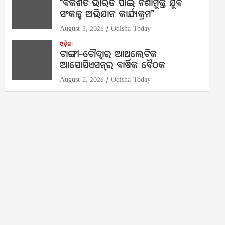
“ବିକଶିତ ଭାରତ ପାଇଁ ନିଶାମୁକ୍ତ ଯୁବ
ସଂକଳ୍ପ ଅଭିଯାନ କାର୍ଯ୍ୟକ୍ରମ”
August 3, 2026
Odisha Today
ଓଡ଼ିଶା
ଟାଙ୍ଗୀ-ଚୌଦ୍ୱାର ଆଥଲେଟିକ
ଆସୋସିଏସନ୍‌ର ବାର୍ଷିକ ବୈଠକ
August 2, 2026
Odisha Today