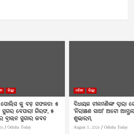
ଶା
ଜିଲ୍ଲା
ଓଡ଼ିଶା
ଜିଲ୍ଲା
ପୋଲିସ କୁ ବଡ଼ ସଫଳତା: ୫
ବିଧାୟକ ନୀଳମଣିଙ୍କ ଦ୍ବାରା
ନ ସୁଗର ବେପାରୀ ଗିରଫ, ୫
‘ନିରୀକ୍ଷଣ ସାଥୀ’ ଅଟୋ ଆମ୍ବୁଲ
ାର ବ୍ରାଉନ ସୁଗାର ଜବତ
ଶୁଭାରମ୍ଭ
26
Odisha Today
August 5, 2026
Odisha Today