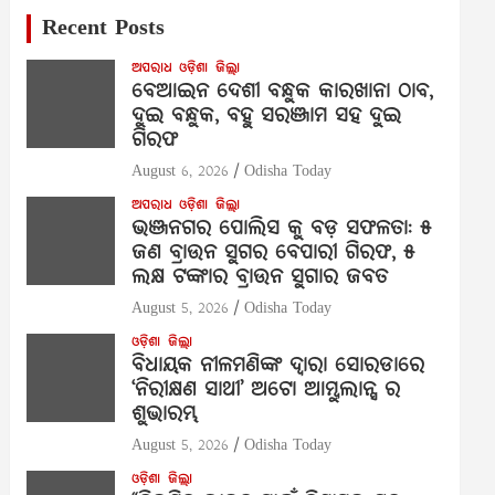
Recent Posts
ଅପରାଧ
ଓଡ଼ିଶା
ଜିଲ୍ଲା
ବେଆଇନ ଦେଶୀ ବନ୍ଧୁକ କାରଖାନା ଠାବ,
ଦୁଇ ବନ୍ଧୁକ, ବହୁ ସରଞ୍ଜାମ ସହ ଦୁଇ
ଗିରଫ
August 6, 2026
Odisha Today
ଅପରାଧ
ଓଡ଼ିଶା
ଜିଲ୍ଲା
ଭଞ୍ଜନଗର ପୋଲିସ କୁ ବଡ଼ ସଫଳତା: ୫
ଜଣ ବ୍ରାଉନ ସୁଗର ବେପାରୀ ଗିରଫ, ୫
ଲକ୍ଷ ଟଙ୍କାର ବ୍ରାଉନ ସୁଗାର ଜବତ
August 5, 2026
Odisha Today
ଓଡ଼ିଶା
ଜିଲ୍ଲା
ବିଧାୟକ ନୀଳମଣିଙ୍କ ଦ୍ବାରା ସୋରଡାରେ
‘ନିରୀକ୍ଷଣ ସାଥୀ’ ଅଟୋ ଆମ୍ବୁଲାନ୍ସ ର
ଶୁଭାରମ୍ଭ
August 5, 2026
Odisha Today
ଓଡ଼ିଶା
ଜିଲ୍ଲା