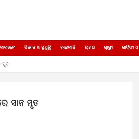
ୋରଞ୍ଜନ
ବିଜ୍ଞାନ ଓ ପ୍ରଯୁକ୍ତି
ରାଜନୀତି
ଭ୍ରମଣ
ସ୍ୱାସ୍ଥ୍ୟ
ସାହିତ୍ୟ ଓ 
 ମୣତ
େ ସାନ ମୣତ