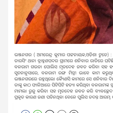
ଭଞ୍ଜନଗର ( ଅମରେନ୍ଦ୍ର କୁମାର ପଟ୍ଟନାୟକ,ଓଡ଼ିଶା ଟୁଡେ) : 
ତାରସିଂ ଥାନା ବ୍ରାହ୍ମଣପଦର ଗ୍ରାମରେ ଶନିବାର ରାତିରେ ଘଟି
ବଳରାମ ଗଉଡ। ପୋଲିସ ମୃତଦେହ ଜବତ କରିବା ସହ ହତ୍ୟା 
ସୁଚନାନୁସାରେ, ବଳରାମ ରଙ୍ଗ ମିସ୍ତ୍ରୀ ଭାବେ କାମ କରୁଥ
ଭଞ୍ଜନଗରରେ ରହୁଥିଲେ। କ୍ୟୈଣସି କାମରେ ସେ ଶନିବାର ଦିନ
ତାଙ୍କୁ କାଠ ଫାଳିଆରେ ପିଟିପିଟି ହତ୍ୟା କରିଥିବା ବଳରାମଙ୍କ
ମାମଲା ରୁଜୁ କରିବା ସହ ମୣତଦେହ ଜବତ କରି ବ୍ୟବଚ୍ଛେଦ
ପ୍ରକୃତ କାରଣ ଜଣା ପଡିନଥିଵା ବେଳେ ପୁଲିସ ତଦନ୍ତ ଆରମ୍ଭ କ