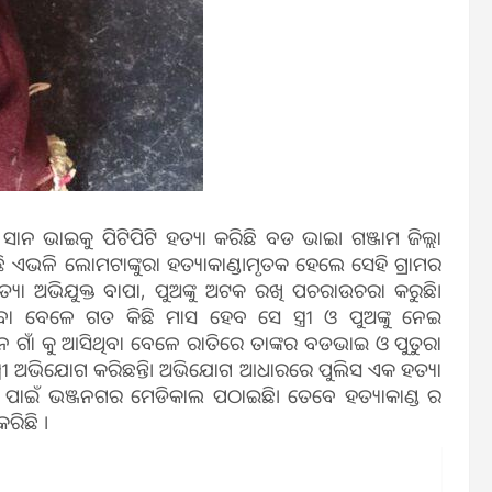
ସାନ ଭାଇକୁ ପିଟିପିଟି ହତ୍ୟା କରିଛି ବଡ ଭାଇ। ଗଞ୍ଜାମ ଜିଲ୍ଲା
ଛି ଏଭଳି ଲୋମଟାଙ୍କୁରା ହତ୍ୟାକାଣ୍ଡ।ମୃତକ ହେଲେ ସେହି ଗ୍ରାମର
ଅଭିଯୁକ୍ତ ବାପା, ପୁଅଙ୍କୁ ଅଟକ ରଖି ପଚରାଉଚରା କରୁଛି।
ିବା ବେଳେ ଗତ କିଛି ମାସ ହେବ ସେ ସ୍ତ୍ରୀ ଓ ପୁଅଙ୍କୁ ନେଇ
 ଗାଁ କୁ ଆସିଥିବା ବେଳେ ରାତିରେ ତାଙ୍କର ବଡଭାଇ ଓ ପୁତୁରା
 ସ୍ତ୍ରୀ ଅଭିଯୋଗ କରିଛନ୍ତି। ଅଭିଯୋଗ ଆଧାରରେ ପୁଲିସ ଏକ ହତ୍ୟା
 ପାଇଁ ଭଞ୍ଜନଗର ମେଡିକାଲ ପଠାଇଛି। ତେବେ ହତ୍ୟାକାଣ୍ଡ ର
ରିଛି ।