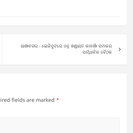
ଭଞ୍ଜନଗର : ଭେଜିପୁଟରେ ଓଡ୍ର ଖଣ୍ଡାୟତ କାଳଞ୍ଜି ସମାଜର
ସାମ୍ବିଧାନିକ ବୈଠକ
ired fields are marked
*