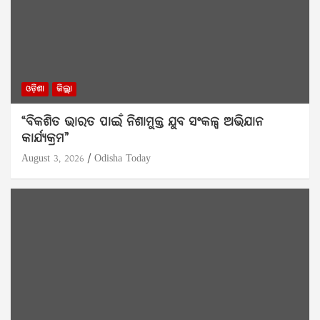
ଓଡ଼ିଶା
ଜିଲ୍ଲା
“ବିକଶିତ ଭାରତ ପାଇଁ ନିଶାମୁକ୍ତ ଯୁବ ସଂକଳ୍ପ ଅଭିଯାନ
କାର୍ଯ୍ୟକ୍ରମ”
August 3, 2026
Odisha Today