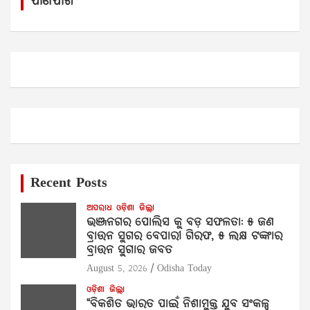
ପାଣିପାଗ
h
Recent Posts
ଅପରାଧ
ଓଡ଼ିଶା
ଜିଲ୍ଲା
ଭଞ୍ଜନଗର ପୋଲିସ କୁ ବଡ଼ ସଫଳତା: ୫ ଜଣ
ବ୍ରାଉନ ସୁଗର ବେପାରୀ ଗିରଫ, ୫ ଲକ୍ଷ ଟଙ୍କାର
ବ୍ରାଉନ ସୁଗାର ଜବତ
August 5, 2026
Odisha Today
ଓଡ଼ିଶା
ଜିଲ୍ଲା
“ବିକଶିତ ଭାରତ ପାଇଁ ନିଶାମୁକ୍ତ ଯୁବ ସଂକଳ୍ପ