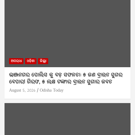
ଅପରାଧ
ଓଡ଼ିଶା
ଜିଲ୍ଲା
ଭଞ୍ଜନଗର ପୋଲିସ କୁ ବଡ଼ ସଫଳତା: ୫ ଜଣ ବ୍ରାଉନ ସୁଗର
ବେପାରୀ ଗିରଫ, ୫ ଲକ୍ଷ ଟଙ୍କାର ବ୍ରାଉନ ସୁଗାର ଜବତ
August 5, 2026
Odisha Today