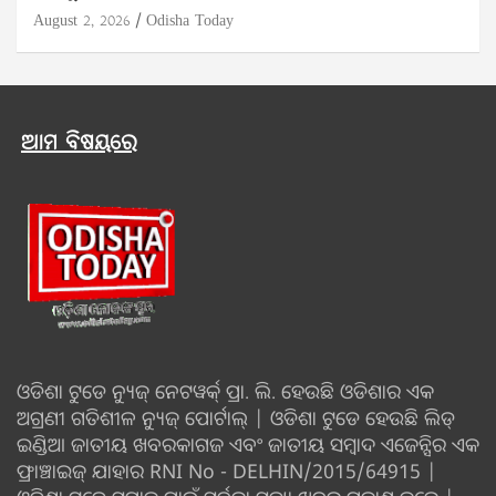
August 2, 2026
Odisha Today
ଆମ ବିଷୟରେ
ଓଡିଶା ଟୁଡେ ନ୍ୟୁଜ୍ ନେଟୱର୍କ୍ ପ୍ରା. ଲି. ହେଉଛି ଓଡିଶାର ଏକ
ଅଗ୍ରଣୀ ଗତିଶୀଳ ନ୍ୟୁଜ୍ ପୋର୍ଟାଲ୍ | ଓଡିଶା ଟୁଡେ ହେଉଛି ଲିଡ୍
ଇଣ୍ଡିଆ ଜାତୀୟ ଖବରକାଗଜ ଏବଂ ଜାତୀୟ ସମ୍ବାଦ ଏଜେନ୍ସିର ଏକ
ଫ୍ରାଞ୍ଚାଇଜ୍ ଯାହାର RNI No - DELHIN/2015/64915 |