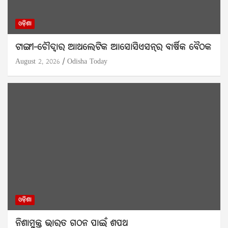
ଓଡ଼ିଶା
ଟାଙ୍ଗୀ-ଚୌଦ୍ୱାର ଆଥଲେଟିକ ଆସୋସିଏସନ୍‌ର ବାର୍ଷିକ ବୈଠକ
August 2, 2026
Odisha Today
ଓଡ଼ିଶା
ନିଶାମୁକ୍ତ ଭାରତ ଗଠନ ପାଇଁ ଶପଥ