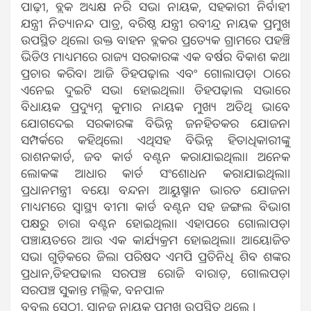
ପାଢ଼ୀ, ବ୍ଲକ ଅଧ୍ୟକ୍ଷ ନରି ସଭା ନାୟକ, ସହକାରୀ ନିର୍ବାହୀ
ଯନ୍ତ୍ରୀ ନିତ୍ୟାନନ୍ଦ ପାତ୍ର, ବରିଷ୍ଠ ଯନ୍ତ୍ରୀ ରବୀନ୍ଦ୍ର ନାୟକ ପ୍ରମୁଖ
ଉପସ୍ଥିତ ଥିଲେ। ଉକ୍ତ ବାହନ ବ୍ଲକର ପ୍ରତ୍ୟେକ ଗ୍ରାମରେ ପହଞ୍ଚି
ଭିଡିଓ ମାଧ୍ୟମରେ ରାଜ୍ୟ ସରକାରଙ୍କ ଏକ ବର୍ଷର ବିକାଶ କଥା
ପ୍ରଚାର କରିବ। ଆଜି ଡିହପଢ଼ାଲ ଏବଂ ଗୋଲାପଡ଼ା ଠାରେ
ଏନେଇ ଦୁଇଟି ସଭା ହୋଇଥିଲା। ଡିହପଢ଼ାଲ ସଭାରେ
ବିଧାୟକ ପ୍ରଦ୍ୟୁମ୍ନ କୁମାର ନାୟକ ମୁଖ୍ୟ ଅତିଥି ଭାବେ
ଯୋଗଦେଇ ସରକାରଙ୍କ ବିଭିନ୍ନ ଜନହିତକର ଯୋଜନା
ସମ୍ପର୍କରେ କହିଥିଲେ। ଏଥିସହ ବିଭିନ୍ନ ହିତାଧିକାରୀଙ୍କୁ
ରାଶନକାର୍ଡ, ଜବ କାର୍ଡ ବଣ୍ଟନ କରାଯାଇଥିଲା। ଅନେକ
ଲୋକଙ୍କ ଆଧାର କାର୍ଡ ସଂଶୋଧନ କରାଯାଇଥିଲା।
ପ୍ରଧାନମନ୍ତ୍ରୀ ବୟୋ ବନ୍ଦନା ଆୟୁଷ୍ମାନ ଭାରତ ଯୋଜନା
ମାଧ୍ୟମରେ ସ୍ବାସ୍ଥ୍ୟ ବୀମା କାର୍ଡ ବଣ୍ଟନ ସହ ଜଙ୍ଗଲ ବିଭାଗ
ପକ୍ଷରୁ ଚାରା ବଣ୍ଟନ ହୋଇଥିଲା। ଏହାପରେ ଗୋଲାପଡ଼ା
ପଞ୍ଚାୟତରେ ଆଉ ଏକ କାର୍ଯ୍ୟକ୍ରମ ହୋଇଥିଲା। ଆୟୋଜିତ
ସଭା ଗୁଡ଼ିକରେ ଜିଲା ପରିଷଦ ଏମପି ପ୍ରତିନିଧି ଶିବ ଶଙ୍କର
ପ୍ରଧାନ,ଡିହପଢାଲ ସରପଞ୍ଚ ରୋଜି ବାରାଡ଼, ଗୋଲପଡ଼ା
ସରପଞ୍ଚ ସୁକାନ୍ତ ମଲ୍ଲିକ, ବନପାଳ
ବବୁଲ ସେଠୀ, ସାନୁଜ ନାୟକ ପ୍ରମୁଖ ଉପସ୍ଥିତ ଥିଲେ ।