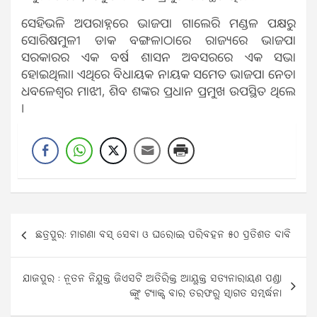
ସେହିଭଳି ଅପରାହ୍ନରେ ଭାଜପା ଗାଲେରି ମଣ୍ଡଳ ପକ୍ଷରୁ
ସୋରିଷମୁଳୀ ଡାକ ବଙ୍ଗଳାଠାରେ ରାଜ୍ୟରେ ଭାଜପା
ସରକାରର ଏକ ବର୍ଷ ଶାସନ ଅବସରରେ ଏକ ସଭା
ହୋଇଥିଲା। ଏଥିରେ ବିଧାୟକ ନାୟକ ସମେତ ଭାଜପା ନେତା
ଧବଳେଶ୍ୱର ମାଝୀ, ଶିବ ଶଙ୍କର ପ୍ରଧାନ ପ୍ରମୁଖ ଉପସ୍ଥିତ ଥିଲେ
।
Post
ଛତ୍ରପୁର: ମାଗଣା ବସ୍ ସେବା ଓ ଘରୋଇ ପରିବହନ ୫୦ ପ୍ରତିଶତ ଦାବି
navigation
ଯାଜପୁର : ନୂତନ ନିଯୁକ୍ତ ଜିଏସଟି ଅତିରିକ୍ତ ଆୟୁକ୍ତ ସତ୍ୟନାରାୟଣ ପଣ୍ଡା
ଙ୍କୁ ଟ୍ୟାକ୍ସ ବାର ତରଫରୁ ସ୍ବାଗତ ସମ୍ବର୍ଦ୍ଧନା