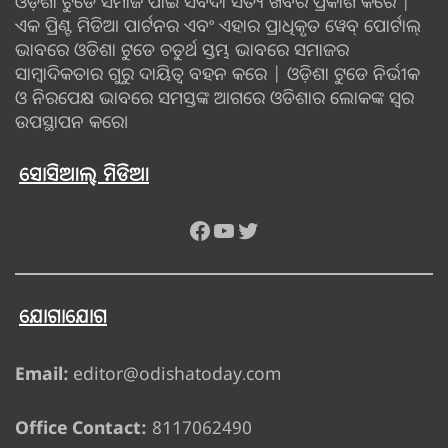
ଓଡ଼ିଶା ଟୁଡେ ସମାଜ ପାଇଁ ସର୍ବଦା ସତ୍ୟ ଖବର ପ୍ରକାଶ କରେ |
ଏକ ପ୍ରିଣ୍ଟ ମିଡିଆ ପାର୍ଟନର ଏବଂ ଏହାର ପ୍ରାଧିକୃତ ୱେବ୍ ପୋର୍ଟାଲ୍
ଭାବରେ ଓଡିଶା ଟୁଡେ ଚତୁର୍ଥ ସ୍ତମ୍ଭ ଭାବରେ ସମାଜର
ସାମ୍ବାଦିକତାର ଗୁରୁ ଦାୟିତ୍ବ ବହନ କରେ | ଓଡ଼ିଶା ଟୁଡେ ନିର୍ଭୀକ
ଓ ନିରପେକ୍ଷ ଭାବରେ ସମସ୍ତଙ୍କ ଆଗରେ ଓଡିଶାର ଲୋକଙ୍କ ସ୍ୱର
ଉପସ୍ଥାପନ କରେ।
ସୋସିଆଲ୍ ମିଡିଆ
Facebook
YouTube
Twitter
ଯୋଗାଯୋଗ
Email:
editor@odishatoday.com
Office Contact:
8117062490