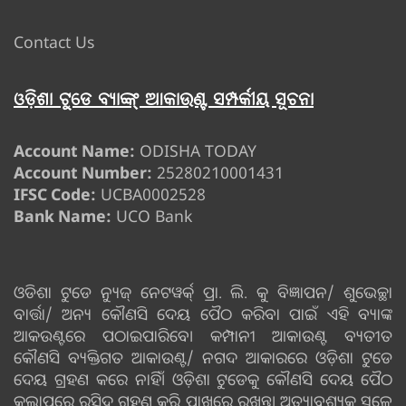
Contact Us
ଓଡ଼ିଶା ଟୁଡେ ବ୍ୟାଙ୍କ୍ ଆକାଉଣ୍ଟ ସମ୍ପର୍କୀୟ ସୂଚନା
Account Name:
ODISHA TODAY
Account Number:
25280210001431
IFSC Code:
UCBA0002528
Bank Name:
UCO Bank
ଓଡିଶା ଟୁଡେ ନ୍ୟୁଜ୍ ନେଟୱର୍କ୍ ପ୍ରା. ଲି. କୁ ବିଜ୍ଞାପନ/ ଶୁଭେଚ୍ଛା
ବାର୍ତ୍ତା/ ଅନ୍ୟ କୌଣସି ଦେୟ ପୈଠ କରିବା ପାଇଁ ଏହି ବ୍ୟାଙ୍କ
ଆକଉଣ୍ଟରେ ପଠାଇପାରିବେ। କମ୍ପାନୀ ଆକାଉଣ୍ଟ ବ୍ୟତୀତ
କୌଣସି ବ୍ୟକ୍ତିଗତ ଆକାଉଣ୍ଟ/ ନଗଦ ଆକାରରେ ଓଡ଼ିଶା ଟୁଡେ
ଦେୟ ଗ୍ରହଣ କରେ ନାହିଁ। ଓଡ଼ିଶା ଟୁଡେକୁ କୌଣସି ଦେୟ ପୈଠ
କଲାପରେ ରସିଦ ଗ୍ରହଣ କରି ପାଖରେ ରଖନ୍ତୁ। ଅତ୍ୟାବଶ୍ୟକ ସ୍ଥଳେ