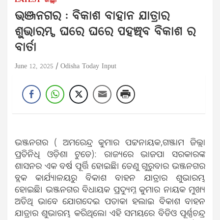
LATEST
ଜିଲ୍ଲା
ଭଞ୍ଜନଗର : ବିକାଶ ବାହାନ ଯାତ୍ରାର
ଶୁଭାରମ୍ଭ, ଘରେ ଘରେ ପହଞ୍ଚିବ ବିକାଶ ର
ବାର୍ତା
June 12, 2025
Odisha Today Input
ଭଞ୍ଜନଗର ( ଅମରେନ୍ଦ୍ର କୁମାର ପଟ୍ଟନାୟକ,ଗଞ୍ଜାମ ଜିଲ୍ଲା
ପ୍ରତିନିଧି ଓଡ଼ିଶା ଟୁଡେ): ରାଜ୍ୟରେ ଭାଜପା ସରକାରଙ୍କ
ଶାସନର ଏକ ବର୍ଷ ପୂର୍ତ୍ତି ହୋଇଛି। ତେଣୁ ଗୁରୁବାର ଭଞ୍ଜନଗର
ବ୍ଲକ କାର୍ଯ୍ୟାଳୟରୁ ବିକାଶ ବାହନ ଯାତ୍ରାର ଶୁଭାରମ୍ଭ
ହୋଇଛି। ଭଞ୍ଜନଗର ବିଧାୟକ ପ୍ରଦ୍ୟୁମ୍ନ କୁମାର ନାୟକ ମୁଖ୍ୟ
ଅତିଥି ଭାବେ ଯୋଗଦେଇ ପତାକା ହଲାଇ ବିକାଶ ବାହନ
ଯାତ୍ରାର ଶୁଭାରମ୍ଭ କରିଥିଲେ। ଏହି ସମୟରେ ବିଡିଓ ପୂର୍ଣ୍ଣଚନ୍ଦ୍ର