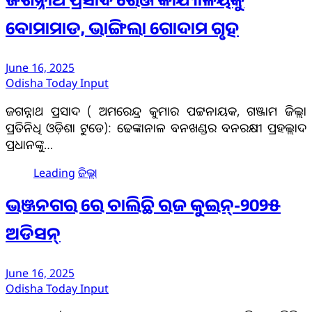
ଜଗନ୍ନାଥ ପ୍ରସାଦ ରେଞ୍ଜ କାର୍ଯ୍ୟାଳୟକୁ
ବୋମାମାଡ, ଭାଙ୍ଗିଲା ଗୋଦାମ ଗୃହ
June 16, 2025
Odisha Today Input
ଜଗନ୍ନାଥ ପ୍ରସାଦ ( ଅମରେନ୍ଦ୍ର କୁମାର ପଟ୍ଟନାୟକ, ଗଞ୍ଜାମ ଜିଲ୍ଲା
ପ୍ରତିନିଧି ଓଡ଼ିଶା ଟୁଡେ): ଢେଙ୍କାନାଳ ବନଖଣ୍ଡର ବନରକ୍ଷୀ ପ୍ରହଲ୍ଲାଦ
ପ୍ରଧାନଙ୍କୁ…
Leading
ଜିଲ୍ଲା
ଭଞ୍ଜନଗର ରେ ଚାଲିଛି ରଜ କୁଇନ୍-୨୦୨୫
ଅଡିସନ୍
June 16, 2025
Odisha Today Input