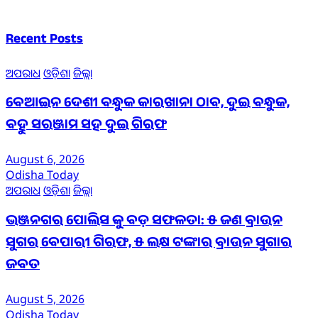
Recent Posts
ଅପରାଧ
ଓଡ଼ିଶା
ଜିଲ୍ଲା
ବେଆଇନ ଦେଶୀ ବନ୍ଧୁକ କାରଖାନା ଠାବ, ଦୁଇ ବନ୍ଧୁକ,
ବହୁ ସରଞ୍ଜାମ ସହ ଦୁଇ ଗିରଫ
August 6, 2026
Odisha Today
ଅପରାଧ
ଓଡ଼ିଶା
ଜିଲ୍ଲା
ଭଞ୍ଜନଗର ପୋଲିସ କୁ ବଡ଼ ସଫଳତା: ୫ ଜଣ ବ୍ରାଉନ
ସୁଗର ବେପାରୀ ଗିରଫ, ୫ ଲକ୍ଷ ଟଙ୍କାର ବ୍ରାଉନ ସୁଗାର
ଜବତ
August 5, 2026
Odisha Today