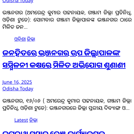
Odisha Today
ଭଞ୍ଜନଗର (ଅମରେନ୍ଦ୍ର କୁମାର ପଟ୍ଟନାୟକ, ଗଞ୍ଜାମ ଜିଲ୍ଲା ପ୍ରତିନିଧି,
ଓଡ଼ିଶା ଟୁଡେ): ସୋମବାର ଗଞ୍ଜାମ ଜିଲ୍ଲାପାଳଙ୍କ ଭଞ୍ଜନଗର ଠାରେ
ମିଳିତ ଜନ…
ଓଡ଼ିଶା
ଜିଲ୍ଲା
ଜନହିତରେ ଭଞ୍ଜନଗର ଉପ ଜିଲ୍ଲାପାଳଙ୍କ
ସମ୍ମିଳନୀ କକ୍ଷରେ ମିଳିତ ଅଭିଯୋଗ ଶୁଣାଣୀ
June 16, 2025
Odisha Today
ଭଞ୍ଜନଗର, ୧୬/୦୬ ( ଅମରେନ୍ଦ୍ର କୁମାର ପଟ୍ଟନାୟକ, ଗଞ୍ଜାମ ଜିଲ୍ଲା
ପ୍ରତିନିଧି, ଓଡ଼ିଶା ଟୁଡେ): ଭଞ୍ଜନଗରରେ ଜିଲ୍ଲା ସ୍ତରୀୟ ଦିବ୍ୟାଙ୍ଗ ଓ…
Latest
ଜିଲ୍ଲା