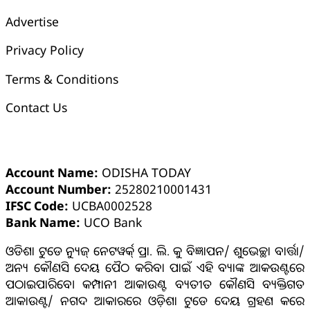
Advertise
Privacy Policy
Terms & Conditions
Contact Us
ଓଡ଼ିଶା ଟୁଡେ ବ୍ୟାଙ୍କ୍ ଆକାଉଣ୍ଟ ସମ୍ପର୍କୀୟ ସୂଚନା
Account Name:
ODISHA TODAY
Account Number:
25280210001431
IFSC Code:
UCBA0002528
Bank Name:
UCO Bank
ଓଡିଶା ଟୁଡେ ନ୍ୟୁଜ୍ ନେଟୱର୍କ୍ ପ୍ରା. ଲି. କୁ ବିଜ୍ଞାପନ/ ଶୁଭେଚ୍ଛା ବାର୍ତ୍ତା/
ଅନ୍ୟ କୌଣସି ଦେୟ ପୈଠ କରିବା ପାଇଁ ଏହି ବ୍ୟାଙ୍କ ଆକଉଣ୍ଟରେ
ପଠାଇପାରିବେ। କମ୍ପାନୀ ଆକାଉଣ୍ଟ ବ୍ୟତୀତ କୌଣସି ବ୍ୟକ୍ତିଗତ
ଆକାଉଣ୍ଟ/ ନଗଦ ଆକାରରେ ଓଡ଼ିଶା ଟୁଡେ ଦେୟ ଗ୍ରହଣ କରେ