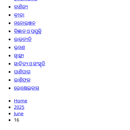
ବାଣିଜ୍ୟ
କ୍ରୀଡା
ମନୋରଞ୍ଜନ
ବିଜ୍ଞାନ ଓ ପ୍ରଯୁକ୍ତି
ରାଜନୀତି
ଭ୍ରମଣ
ସ୍ୱାସ୍ଥ୍ୟ
ସାହିତ୍ୟ ଓ ସଂସ୍କୃତି
ପାଣିପାଗ
ରାଶିଫଳ
ରୋଷେଇବାସ
Home
2025
June
16