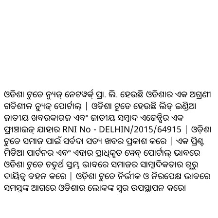
ଓଡିଶା ଟୁଡେ ନ୍ୟୁଜ୍ ନେଟୱର୍କ୍ ପ୍ରା. ଲି. ହେଉଛି ଓଡିଶାର ଏକ ଅଗ୍ରଣୀ
ଗତିଶୀଳ ନ୍ୟୁଜ୍ ପୋର୍ଟାଲ୍ | ଓଡିଶା ଟୁଡେ ହେଉଛି ଲିଡ୍ ଇଣ୍ଡିଆ
ଜାତୀୟ ଖବରକାଗଜ ଏବଂ ଜାତୀୟ ସମ୍ବାଦ ଏଜେନ୍ସିର ଏକ
ଫ୍ରାଞ୍ଚାଇଜ୍ ଯାହାର RNI No - DELHIN/2015/64915 | ଓଡ଼ିଶା
ଟୁଡେ ସମାଜ ପାଇଁ ସର୍ବଦା ସତ୍ୟ ଖବର ପ୍ରକାଶ କରେ | ଏକ ପ୍ରିଣ୍ଟ
ମିଡିଆ ପାର୍ଟନର ଏବଂ ଏହାର ପ୍ରାଧିକୃତ ୱେବ୍ ପୋର୍ଟାଲ୍ ଭାବରେ
ଓଡିଶା ଟୁଡେ ଚତୁର୍ଥ ସ୍ତମ୍ଭ ଭାବରେ ସମାଜର ସାମ୍ବାଦିକତାର ଗୁରୁ
ଦାୟିତ୍ବ ବହନ କରେ | ଓଡ଼ିଶା ଟୁଡେ ନିର୍ଭୀକ ଓ ନିରପେକ୍ଷ ଭାବରେ
ସମସ୍ତଙ୍କ ଆଗରେ ଓଡିଶାର ଲୋକଙ୍କ ସ୍ୱର ଉପସ୍ଥାପନ କରେ।
ସୋସିଆଲ୍ ମିଡିଆ