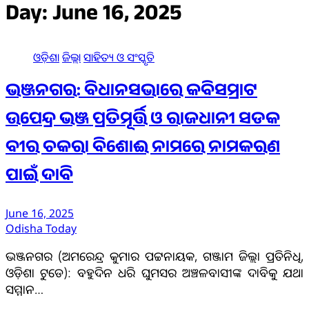
Day:
June 16, 2025
ଓଡ଼ିଶା
ଜିଲ୍ଲା
ସାହିତ୍ୟ ଓ ସଂସ୍କୃତି
ଭଞ୍ଜନଗର: ବିଧାନସଭାରେ କବିସମ୍ରାଟ
ଉପେନ୍ଦ୍ର ଭଞ୍ଜ ପ୍ରତିମୂର୍ତ୍ତି ଓ ରାଜଧାନୀ ସଡକ
ବୀର ଚକରା ବିଶୋଈ ନାମରେ ନାମକରଣ
ପାଇଁ ଦାବି
June 16, 2025
Odisha Today
ଭଞ୍ଜନଗର (ଅମରେନ୍ଦ୍ର କୁମାର ପଟ୍ଟନାୟକ, ଗଞ୍ଜାମ ଜିଲ୍ଲା ପ୍ରତିନିଧି,
ଓଡ଼ିଶା ଟୁଡେ): ବହୁଦିନ ଧରି ଘୁମସର ଅଞ୍ଚଳବାସୀଙ୍କ ଦାବିକୁ ଯଥା
ସମ୍ମାନ…