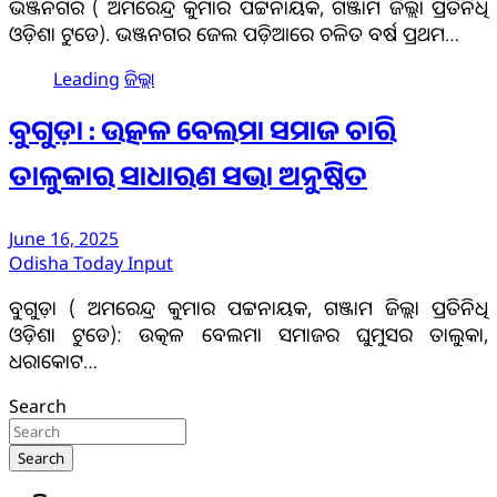
ଭଞ୍ଜନଗର ( ଅମରେନ୍ଦ୍ର କୁମାର ପଟ୍ଟନାୟକ, ଗଞ୍ଜାମ ଜିଲ୍ଲା ପ୍ରତିନିଧି
ଓଡ଼ିଶା ଟୁଡେ). ଭଞ୍ଜନଗର ଜେଲ ପଡ଼ିଆରେ ଚଳିତ ବର୍ଷ ପ୍ରଥମ…
Leading
ଜିଲ୍ଲା
ବୁଗୁଡ଼ା : ଉତ୍କଳ ବେଲମା ସମାଜ ଚାରି
ତାଳୁକାର ସାଧାରଣ ସଭା ଅନୁଷ୍ଠିତ
June 16, 2025
Odisha Today Input
ବୁଗୁଡ଼ା ( ଅମରେନ୍ଦ୍ର କୁମାର ପଟ୍ଟନାୟକ, ଗଞ୍ଜାମ ଜିଲ୍ଲା ପ୍ରତିନିଧି
ଓଡ଼ିଶା ଟୁଡେ): ଉତ୍କଳ ବେଲମା ସମାଜର ଘୁମୁସର ତାଲୁକା,
ଧରାକୋଟ…
Search
Search