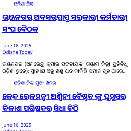
ଓଡ଼ିଶା
ଜିଲ୍ଲା
ଭଞ୍ଜନଗର ଅବସରପ୍ରାପ୍ତ ସରକାରୀ କର୍ମଚାରୀ
ସଂଘ ବୈଠକ
June 16, 2025
Odisha Today
ଭଞ୍ଜନଗର (ଅମରେନ୍ଦ୍ର କୁମାର ପଟ୍ଟନାୟକ, ଗଞ୍ଜାମ ଜିଲ୍ଲା ପ୍ରତିନିଧି,
ଓଡ଼ିଶା ଟୁଡେ): ସ୍ଥାନୀୟ ଓଡ୍ର ଖଣ୍ଡାୟତ କାଳିଞ୍ଜି ସମାଜ ଗୃହ ଠାରେ…
ଓଡ଼ିଶା
ଜିଲ୍ଲା
ମୁଖ୍ୟ ଖବର
କେନ୍ଦ୍ର ରେଳମନ୍ତ୍ରୀ ଅଶ୍ୱିନୀ ବୈଷ୍ଣବ ଙ୍କୁ ଘୁମୁସର
ବିକାଶ ପରିଷଦର ସିଧା ଚିଠି
June 16, 2025