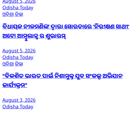
August 5, 2026
Odisha Today
ଓଡ଼ିଶା
ଜିଲ୍ଲା
ବିଧାୟକ ନୀଳମଣିଙ୍କ ଦ୍ବାରା ସୋରଡାରେ ‘ନିରୀକ୍ଷଣ ସାଥୀ’
ଅଟୋ ଆମ୍ବୁଲାନ୍ସ ର ଶୁଭାରମ୍ଭ
August 5, 2026
Odisha Today
ଓଡ଼ିଶା
ଜିଲ୍ଲା
“ବିକଶିତ ଭାରତ ପାଇଁ ନିଶାମୁକ୍ତ ଯୁବ ସଂକଳ୍ପ ଅଭିଯାନ
କାର୍ଯ୍ୟକ୍ରମ”
August 3, 2026
Odisha Today
ଆମ ବିଷୟରେ