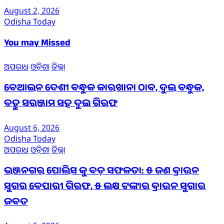
August 2, 2026
Odisha Today
You may Missed
ଅପରାଧ
ଓଡ଼ିଶା
ଜିଲ୍ଲା
ବେଆଇନ ଦେଶୀ ବନ୍ଧୁକ କାରଖାନା ଠାବ, ଦୁଇ ବନ୍ଧୁକ,
ବହୁ ସରଞ୍ଜାମ ସହ ଦୁଇ ଗିରଫ
August 6, 2026
Odisha Today
ଅପରାଧ
ଓଡ଼ିଶା
ଜିଲ୍ଲା
ଭଞ୍ଜନଗର ପୋଲିସ କୁ ବଡ଼ ସଫଳତା: ୫ ଜଣ ବ୍ରାଉନ
ସୁଗର ବେପାରୀ ଗିରଫ, ୫ ଲକ୍ଷ ଟଙ୍କାର ବ୍ରାଉନ ସୁଗାର
ଜବତ