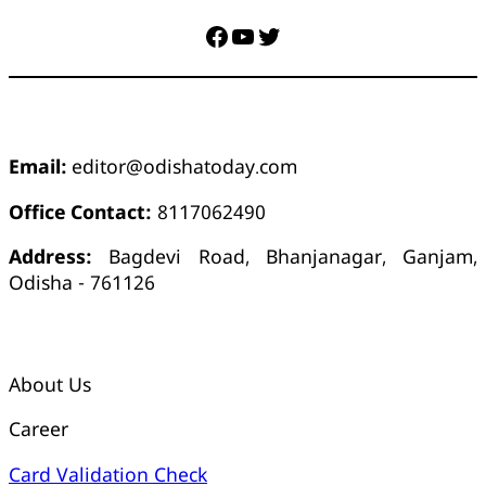
Facebook
YouTube
Twitter
ଯୋଗାଯୋଗ
Email:
editor@odishatoday.com
Office Contact:
8117062490
Address:
Bagdevi Road, Bhanjanagar, Ganjam,
Odisha - 761126
କ୍ୱିକ୍ ଲିଙ୍କ୍ସ୍
About Us
Career
Card Validation Check