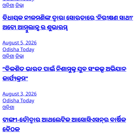
ଓଡ଼ିଶା
ଜିଲ୍ଲା
ବିଧାୟକ ନୀଳମଣିଙ୍କ ଦ୍ବାରା ସୋରଡାରେ ‘ନିରୀକ୍ଷଣ ସାଥୀ’
ଅଟୋ ଆମ୍ବୁଲାନ୍ସ ର ଶୁଭାରମ୍ଭ
August 5, 2026
Odisha Today
ଓଡ଼ିଶା
ଜିଲ୍ଲା
“ବିକଶିତ ଭାରତ ପାଇଁ ନିଶାମୁକ୍ତ ଯୁବ ସଂକଳ୍ପ ଅଭିଯାନ
କାର୍ଯ୍ୟକ୍ରମ”
August 3, 2026
Odisha Today
ଓଡ଼ିଶା
ଟାଙ୍ଗୀ-ଚୌଦ୍ୱାର ଆଥଲେଟିକ ଆସୋସିଏସନ୍‌ର ବାର୍ଷିକ
ବୈଠକ