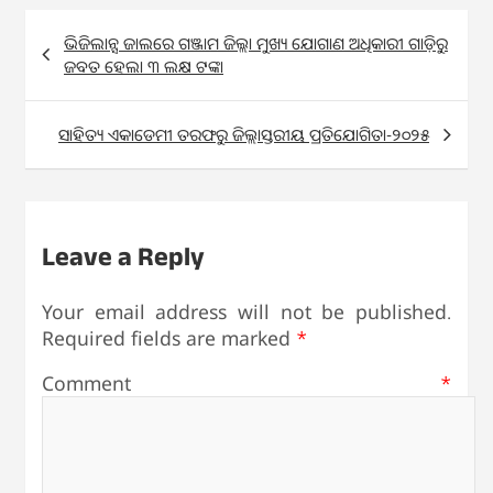
Post
ଭିଜିଲାନ୍ସ ଜାଲରେ ଗଞ୍ଜାମ ଜିଲ୍ଲା ମୁଖ୍ୟ ଯୋଗାଣ ଅଧିକାରୀ ଗାଡ଼ିରୁ
navigation
ଜବତ ହେଲା ୩ ଲକ୍ଷ ଟଙ୍କା
ସାହିତ୍ୟ ଏକାଡେମୀ ତରଫରୁ ଜିଲ୍ଲାସ୍ତରୀୟ ପ୍ରତିଯୋଗିତା-୨୦୨୫
Leave a Reply
Your email address will not be published.
Required fields are marked
*
Comment
*