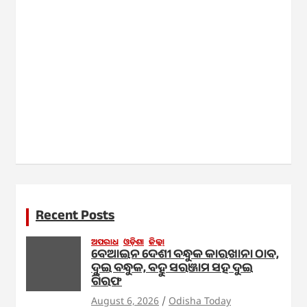
Recent Posts
ଅପରାଧ
ଓଡ଼ିଶା
ଜିଲ୍ଲା
ବେଆଇନ ଦେଶୀ ବନ୍ଧୁକ କାରଖାନା ଠାବ,
ଦୁଇ ବନ୍ଧୁକ, ବହୁ ସରଞ୍ଜାମ ସହ ଦୁଇ
ଗିରଫ
August 6, 2026
Odisha Today