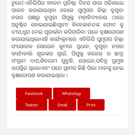
ଟୁଡେ):ଏବିଭିପିର ୭୭ତମ ପ୍ରତିଷ୍ଠା ଦିବସ ସାରା ଓଡ଼ିଶାରେ
ପାଳନ କରାଯାଉଥିବା ବେଳେ ଘୁମୁସର ଜିଲ୍ଲା ବୁଗୁଡ଼ା
ନଗର ପକ୍ଷରୁ ବୁଗୁଡ଼ା ପିପୁଲ୍ସ ମହାବିଦ୍ୟାଳୟ ଠାରେ
ଅନୁଷ୍ଠିତ ହୋଇଯାଇଛି।ସ୍ବାମୀ ବିବେକାନନ୍ଦଙ୍କ ଫୋଟ କୁ
ଦୀପ,ଧୂପ ଦେଇ ପୂଜାର୍ଚ୍ଚନା କରିସାରିବା ପରେ ବୃକ୍ଷରୋପଣ
କରାଯାଇଥିଲା।ଏହି କାର୍ଯ୍ୟକ୍ରମରେ ଏବିଭିପି ଘୁମୁସର ଜିଲ୍ଲା
ସଂଯୋଜକ ସୋରେନ କୁମାର ପ୍ରଧାନ, ବୁଗୁଡ଼ା ନଗର
କାର୍ଯ୍ୟକର୍ତ୍ତା ଶୁଭଙ୍କର ସ୍ୱାଇଁ, ପିପୁଲ୍ସ କଲେଜ୍ ର ଛାତ୍ର
ସଂଗ୍ରାମ ଦାସ,ଶିବରାମ ସୁବୁଦ୍ଧି, ସୋଭନ,ପବିତ୍ର ପ୍ରମୁଖ
ଉପସ୍ଥିତ ଥିଲେ।ଏବଂ ପରେ ଗ୍ରାମର କିଛି ପିଲା ମାନଙ୍କୁ ନେଇ
ବୃକ୍ଷରୋପଣ କରାଯାଇଥିଲା ।
Facebook
WhatsApp
Twitter
Email
Print