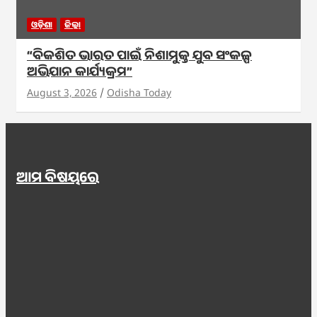
ଓଡ଼ିଶା
ଜିଲ୍ଲା
“ବିକଶିତ ଭାରତ ପାଇଁ ନିଶାମୁକ୍ତ ଯୁବ ସଂକଳ୍ପ
ଅଭିଯାନ କାର୍ଯ୍ୟକ୍ରମ”
August 3, 2026
Odisha Today
ଆମ ବିଷୟରେ