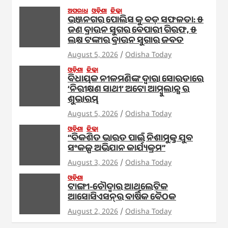
ଅପରାଧ
ଓଡ଼ିଶା
ଜିଲ୍ଲା
ଭଞ୍ଜନଗର ପୋଲିସ କୁ ବଡ଼ ସଫଳତା: ୫
ଜଣ ବ୍ରାଉନ ସୁଗର ବେପାରୀ ଗିରଫ, ୫
ଲକ୍ଷ ଟଙ୍କାର ବ୍ରାଉନ ସୁଗାର ଜବତ
August 5, 2026
Odisha Today
ଓଡ଼ିଶା
ଜିଲ୍ଲା
ବିଧାୟକ ନୀଳମଣିଙ୍କ ଦ୍ବାରା ସୋରଡାରେ
‘ନିରୀକ୍ଷଣ ସାଥୀ’ ଅଟୋ ଆମ୍ବୁଲାନ୍ସ ର
ଶୁଭାରମ୍ଭ
August 5, 2026
Odisha Today
ଓଡ଼ିଶା
ଜିଲ୍ଲା
“ବିକଶିତ ଭାରତ ପାଇଁ ନିଶାମୁକ୍ତ ଯୁବ
ସଂକଳ୍ପ ଅଭିଯାନ କାର୍ଯ୍ୟକ୍ରମ”
August 3, 2026
Odisha Today
ଓଡ଼ିଶା
ଟାଙ୍ଗୀ-ଚୌଦ୍ୱାର ଆଥଲେଟିକ
ଆସୋସିଏସନ୍‌ର ବାର୍ଷିକ ବୈଠକ
August 2, 2026
Odisha Today