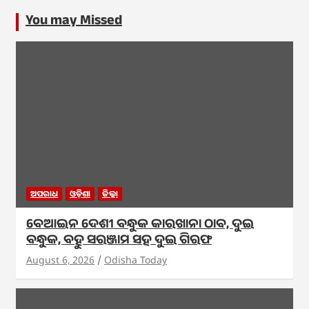
You may Missed
ଅପରାଧ
ଓଡ଼ିଶା
ଜିଲ୍ଲା
ବେଆଇନ ଦେଶୀ ବନ୍ଧୁକ କାରଖାନା ଠାବ, ଦୁଇ
ବନ୍ଧୁକ, ବହୁ ସରଞ୍ଜାମ ସହ ଦୁଇ ଗିରଫ
August 6, 2026
Odisha Today