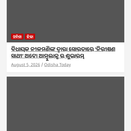
ଓଡ଼ିଶା
ଜିଲ୍ଲା
ବିଧାୟକ ନୀଳମଣିଙ୍କ ଦ୍ବାରା ସୋରଡାରେ ‘ନିରୀକ୍ଷଣ
ସାଥୀ’ ଅଟୋ ଆମ୍ବୁଲାନ୍ସ ର ଶୁଭାରମ୍ଭ
August 5, 2026
Odisha Today