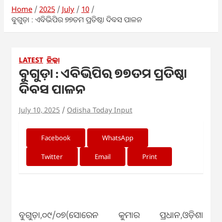
Home
2025
July
10
ବୁଗୁଡ଼ା : ଏବିଭିପିର ୭୭ତମ ପ୍ରତିଷ୍ଠା ଦିବସ ପାଳନ
LATEST
ଜିଲ୍ଲା
ବୁଗୁଡ଼ା : ଏବିଭିପିର ୭୭ତମ ପ୍ରତିଷ୍ଠା
ଦିବସ ପାଳନ
July 10, 2025
Odisha Today Input
Facebook
WhatsApp
Twitter
Email
Print
ବୁଗୁଡ଼ା,୦୯/୦୭(ସୋରେନ କୁମାର ପ୍ରଧାନ,ଓଡ଼ିଶା