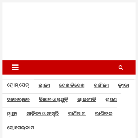
Skip
to
content
Odisha
Breaking
News |
Today
Odisha
News |
News
India News
| World
Network
News |
Odisha
Pvt Ltd
Today
ହୋମ୍ ପେଜ୍
ରାଜ୍ୟ
ଦେଶ ବିଦେଶ
ବାଣିଜ୍ୟ
କ୍ରୀଡା
ମନୋରଞ୍ଜନ
ବିଜ୍ଞାନ ଓ ପ୍ରଯୁକ୍ତି
ରାଜନୀତି
ଭ୍ରମଣ
ସ୍ୱାସ୍ଥ୍ୟ
ସାହିତ୍ୟ ଓ ସଂସ୍କୃତି
ପାଣିପାଗ
ରାଶିଫଳ
ରୋଷେଇବାସ