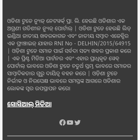
ଓଡିଶା ଟୁଡେ ନ୍ୟୁଜ୍ ନେଟୱର୍କ୍ ପ୍ରା. ଲି. ହେଉଛି ଓଡିଶାର ଏକ
ଅଗ୍ରଣୀ ଗତିଶୀଳ ନ୍ୟୁଜ୍ ପୋର୍ଟାଲ୍ | ଓଡିଶା ଟୁଡେ ହେଉଛି ଲିଡ୍
ଇଣ୍ଡିଆ ଜାତୀୟ ଖବରକାଗଜ ଏବଂ ଜାତୀୟ ସମ୍ବାଦ ଏଜେନ୍ସିର
ଏକ ଫ୍ରାଞ୍ଚାଇଜ୍ ଯାହାର RNI No - DELHIN/2015/64915
| ଓଡ଼ିଶା ଟୁଡେ ସମାଜ ପାଇଁ ସର୍ବଦା ସତ୍ୟ ଖବର ପ୍ରକାଶ କରେ
| ଏକ ପ୍ରିଣ୍ଟ ମିଡିଆ ପାର୍ଟନର ଏବଂ ଏହାର ପ୍ରାଧିକୃତ ୱେବ୍
ପୋର୍ଟାଲ୍ ଭାବରେ ଓଡିଶା ଟୁଡେ ଚତୁର୍ଥ ସ୍ତମ୍ଭ ଭାବରେ ସମାଜର
ସାମ୍ବାଦିକତାର ଗୁରୁ ଦାୟିତ୍ବ ବହନ କରେ | ଓଡ଼ିଶା ଟୁଡେ
ନିର୍ଭୀକ ଓ ନିରପେକ୍ଷ ଭାବରେ ସମସ୍ତଙ୍କ ଆଗରେ ଓଡିଶାର
ଲୋକଙ୍କ ସ୍ୱର ଉପସ୍ଥାପନ କରେ।
ସୋସିଆଲ୍ ମିଡିଆ
Facebook
YouTube
Twitter