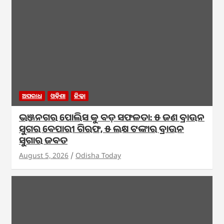
ଅପରାଧ
ଓଡ଼ିଶା
ଜିଲ୍ଲା
ଭଞ୍ଜନଗର ପୋଲିସ କୁ ବଡ଼ ସଫଳତା: ୫ ଜଣ ବ୍ରାଉନ
ସୁଗର ବେପାରୀ ଗିରଫ, ୫ ଲକ୍ଷ ଟଙ୍କାର ବ୍ରାଉନ
ସୁଗାର ଜବତ
August 5, 2026
Odisha Today