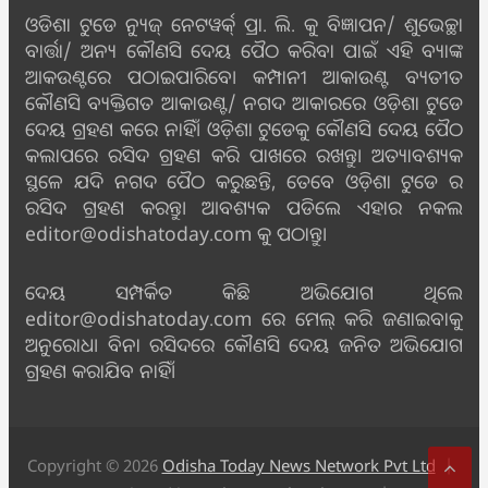
ଓଡିଶା ଟୁଡେ ନ୍ୟୁଜ୍ ନେଟୱର୍କ୍ ପ୍ରା. ଲି. କୁ ବିଜ୍ଞାପନ/ ଶୁଭେଚ୍ଛା
ବାର୍ତ୍ତା/ ଅନ୍ୟ କୌଣସି ଦେୟ ପୈଠ କରିବା ପାଇଁ ଏହି ବ୍ୟାଙ୍କ
ଆକଉଣ୍ଟରେ ପଠାଇପାରିବେ। କମ୍ପାନୀ ଆକାଉଣ୍ଟ ବ୍ୟତୀତ
କୌଣସି ବ୍ୟକ୍ତିଗତ ଆକାଉଣ୍ଟ/ ନଗଦ ଆକାରରେ ଓଡ଼ିଶା ଟୁଡେ
ଦେୟ ଗ୍ରହଣ କରେ ନାହିଁ। ଓଡ଼ିଶା ଟୁଡେକୁ କୌଣସି ଦେୟ ପୈଠ
କଲାପରେ ରସିଦ ଗ୍ରହଣ କରି ପାଖରେ ରଖନ୍ତୁ। ଅତ୍ୟାବଶ୍ୟକ
ସ୍ଥଳେ ଯଦି ନଗଦ ପୈଠ କରୁଛନ୍ତି, ତେବେ ଓଡ଼ିଶା ଟୁଡେ ର
ରସିଦ ଗ୍ରହଣ କରନ୍ତୁ। ଆବଶ୍ୟକ ପଡିଲେ ଏହାର ନକଲ
editor@odishatoday.com କୁ ପଠାନ୍ତୁ।
ଦେୟ ସମ୍ପର୍କିତ କିଛି ଅଭିଯୋଗ ଥିଲେ
editor@odishatoday.com ରେ ମେଲ୍ କରି ଜଣାଇବାକୁ
ଅନୁରୋଧ। ବିନା ରସିଦରେ କୌଣସି ଦେୟ ଜନିତ ଅଭିଯୋଗ
ଗ୍ରହଣ କରାଯିବ ନାହିଁ।
Copyright © 2026
Odisha Today News Network Pvt Ltd