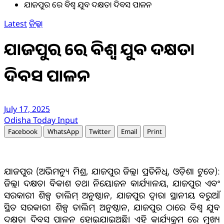
ଯାଜପୁର ରେ ବିଶ୍ୱ ଯୁବ ଦକ୍ଷତା ଦିବସ ପାଳନ
Latest
ଜିଲ୍ଲା
ଯାଜପୁର ରେ ବିଶ୍ୱ ଯୁବ ଦକ୍ଷତା
ଦିବସ ପାଳନ
July 17, 2025
Odisha Today Input
Facebook
WhatsApp
Twitter
Email
Print
ଯାଜପୁର (ଅଭିମନ୍ୟୁ ମିଶ୍ର, ଯାଜପୁର ଜିଲ୍ଲା ପ୍ରତିନିଧି, ଓଡ଼ିଶା ଟୁଡେ):
ଜିଲ୍ଲା ଦକ୍ଷତା ବିକାଶ ତଥା ନିୟୋଜନ କାର୍ଯ୍ୟାଳୟ, ଯାଜପୁର ଏବଂ
ସରକାରୀ ଶିଳ୍ପ ତାଲିମ୍ ଅନୁଷ୍ଠାନ, ଯାଜପୁର ଦ୍ଵାରା ସ୍ଥାନୀୟ ବରୁଆଁ
ସ୍ଥିତ ସରକାରୀ ଶିଳ୍ପ ତାଲିମ୍ ଅନୁଷ୍ଠାନ, ଯାଜପୁର ଠାରେ ବିଶ୍ଵ ଯୁବ
ଦକ୍ଷତା ଦିବସ ପାଳନ ହୋଇଯାଇଅଛି। ଏହି କାର୍ଯ୍ୟକ୍ରମ ରେ ମୁଖ୍ୟ