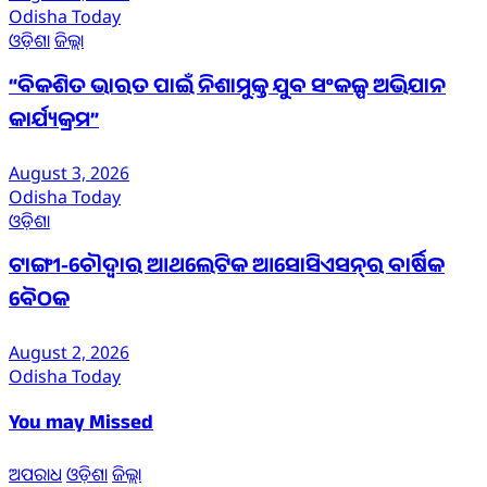
Odisha Today
ଓଡ଼ିଶା
ଜିଲ୍ଲା
“ବିକଶିତ ଭାରତ ପାଇଁ ନିଶାମୁକ୍ତ ଯୁବ ସଂକଳ୍ପ ଅଭିଯାନ
କାର୍ଯ୍ୟକ୍ରମ”
August 3, 2026
Odisha Today
ଓଡ଼ିଶା
ଟାଙ୍ଗୀ-ଚୌଦ୍ୱାର ଆଥଲେଟିକ ଆସୋସିଏସନ୍‌ର ବାର୍ଷିକ
ବୈଠକ
August 2, 2026
Odisha Today
You may Missed
ଅପରାଧ
ଓଡ଼ିଶା
ଜିଲ୍ଲା