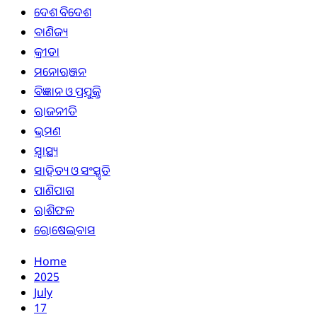
ଦେଶ ବିଦେଶ
ବାଣିଜ୍ୟ
କ୍ରୀଡା
ମନୋରଞ୍ଜନ
ବିଜ୍ଞାନ ଓ ପ୍ରଯୁକ୍ତି
ରାଜନୀତି
ଭ୍ରମଣ
ସ୍ୱାସ୍ଥ୍ୟ
ସାହିତ୍ୟ ଓ ସଂସ୍କୃତି
ପାଣିପାଗ
ରାଶିଫଳ
ରୋଷେଇବାସ
Home
2025
July
17