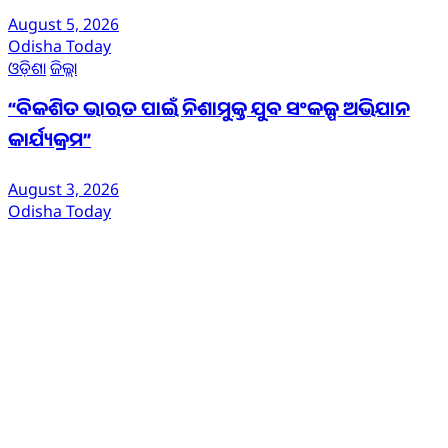
August 5, 2026
Odisha Today
ଓଡ଼ିଶା
ଜିଲ୍ଲା
“ବିକଶିତ ଭାରତ ପାଇଁ ନିଶାମୁକ୍ତ ଯୁବ ସଂକଳ୍ପ ଅଭିଯାନ
କାର୍ଯ୍ୟକ୍ରମ”
August 3, 2026
Odisha Today
ଆମ ବିଷୟରେ