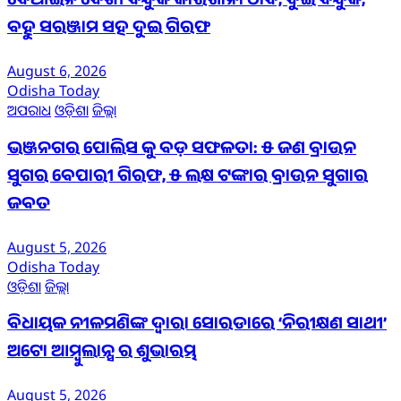
ବେଆଇନ ଦେଶୀ ବନ୍ଧୁକ କାରଖାନା ଠାବ, ଦୁଇ ବନ୍ଧୁକ,
ବହୁ ସରଞ୍ଜାମ ସହ ଦୁଇ ଗିରଫ
August 6, 2026
Odisha Today
ଅପରାଧ
ଓଡ଼ିଶା
ଜିଲ୍ଲା
ଭଞ୍ଜନଗର ପୋଲିସ କୁ ବଡ଼ ସଫଳତା: ୫ ଜଣ ବ୍ରାଉନ
ସୁଗର ବେପାରୀ ଗିରଫ, ୫ ଲକ୍ଷ ଟଙ୍କାର ବ୍ରାଉନ ସୁଗାର
ଜବତ
August 5, 2026
Odisha Today
ଓଡ଼ିଶା
ଜିଲ୍ଲା
ବିଧାୟକ ନୀଳମଣିଙ୍କ ଦ୍ବାରା ସୋରଡାରେ ‘ନିରୀକ୍ଷଣ ସାଥୀ’
ଅଟୋ ଆମ୍ବୁଲାନ୍ସ ର ଶୁଭାରମ୍ଭ
August 5, 2026