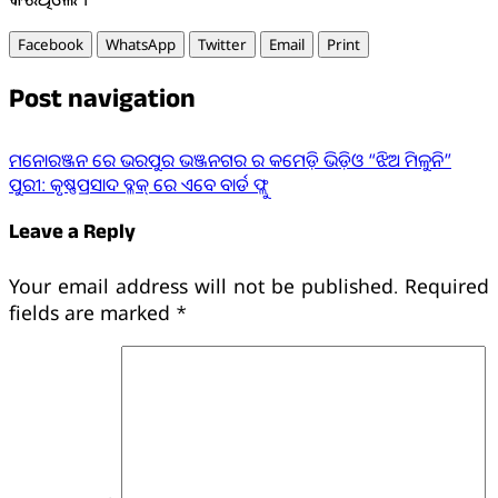
Facebook
WhatsApp
Twitter
Email
Print
Post navigation
ମନୋରଞ୍ଜନ ରେ ଭରପୁର ଭଞ୍ଜନଗର ର କମେଡ଼ି ଭିଡ଼ିଓ “ଝିଅ ମିଳୁନି”
ପୁରୀ: କୃଷ୍ଣପ୍ରସାଦ ବ୍ଳକ୍ ରେ ଏବେ ବାର୍ଡ ଫ୍ଲୁ
Leave a Reply
Your email address will not be published.
Required
fields are marked
*