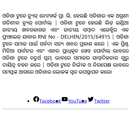
ଓଡିଶା ଟୁଡେ ନ୍ୟୁଜ୍ ନେଟୱର୍କ୍ ପ୍ରା. ଲି. ହେଉଛି ଓଡିଶାର ଏକ ଅଗ୍ରଣୀ
ଗତିଶୀଳ ନ୍ୟୁଜ୍ ପୋର୍ଟାଲ୍ | ଓଡିଶା ଟୁଡେ ହେଉଛି ଲିଡ୍ ଇଣ୍ଡିଆ
ଜାତୀୟ ଖବରକାଗଜ ଏବଂ ଜାତୀୟ ସମ୍ବାଦ ଏଜେନ୍ସିର ଏକ
ଫ୍ରାଞ୍ଚାଇଜ୍ ଯାହାର RNI No - DELHIN/2015/64915 | ଓଡ଼ିଶା
ଟୁଡେ ସମାଜ ପାଇଁ ସର୍ବଦା ସତ୍ୟ ଖବର ପ୍ରକାଶ କରେ | ଏକ ପ୍ରିଣ୍ଟ
ମିଡିଆ ପାର୍ଟନର ଏବଂ ଏହାର ପ୍ରାଧିକୃତ ୱେବ୍ ପୋର୍ଟାଲ୍ ଭାବରେ
ଓଡିଶା ଟୁଡେ ଚତୁର୍ଥ ସ୍ତମ୍ଭ ଭାବରେ ସମାଜର ସାମ୍ବାଦିକତାର ଗୁରୁ
ଦାୟିତ୍ବ ବହନ କରେ | ଓଡ଼ିଶା ଟୁଡେ ନିର୍ଭୀକ ଓ ନିରପେକ୍ଷ ଭାବରେ
ସମସ୍ତଙ୍କ ଆଗରେ ଓଡିଶାର ଲୋକଙ୍କ ସ୍ୱର ଉପସ୍ଥାପନ କରେ।
ସୋସିଆଲ୍ ମିଡିଆ
Facebook
YouTube
Twitter
ଯୋଗାଯୋଗ