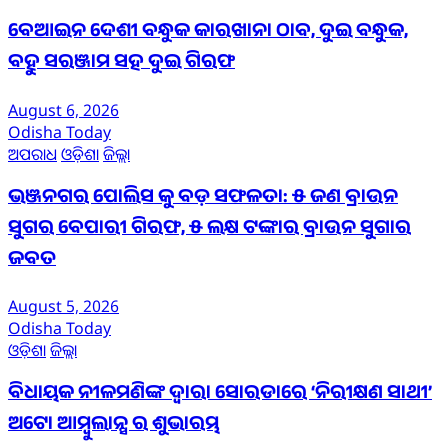
ବେଆଇନ ଦେଶୀ ବନ୍ଧୁକ କାରଖାନା ଠାବ, ଦୁଇ ବନ୍ଧୁକ,
ବହୁ ସରଞ୍ଜାମ ସହ ଦୁଇ ଗିରଫ
August 6, 2026
Odisha Today
ଅପରାଧ
ଓଡ଼ିଶା
ଜିଲ୍ଲା
ଭଞ୍ଜନଗର ପୋଲିସ କୁ ବଡ଼ ସଫଳତା: ୫ ଜଣ ବ୍ରାଉନ
ସୁଗର ବେପାରୀ ଗିରଫ, ୫ ଲକ୍ଷ ଟଙ୍କାର ବ୍ରାଉନ ସୁଗାର
ଜବତ
August 5, 2026
Odisha Today
ଓଡ଼ିଶା
ଜିଲ୍ଲା
ବିଧାୟକ ନୀଳମଣିଙ୍କ ଦ୍ବାରା ସୋରଡାରେ ‘ନିରୀକ୍ଷଣ ସାଥୀ’
ଅଟୋ ଆମ୍ବୁଲାନ୍ସ ର ଶୁଭାରମ୍ଭ