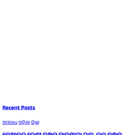
Recent Posts
ଅପରାଧ
ଓଡ଼ିଶା
ଜିଲ୍ଲା