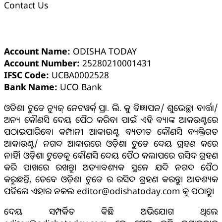
Contact Us
ଓଡ଼ିଶା ଟୁଡେ ବ୍ୟାଙ୍କ୍ ଆକାଉଣ୍ଟ ସମ୍ପର୍କୀୟ ସୂଚନା
Account Name:
ODISHA TODAY
Account Number:
25280210001431
IFSC Code:
UCBA0002528
Bank Name:
UCO Bank
ଓଡିଶା ଟୁଡେ ନ୍ୟୁଜ୍ ନେଟୱର୍କ୍ ପ୍ରା. ଲି. କୁ ବିଜ୍ଞାପନ/ ଶୁଭେଚ୍ଛା ବାର୍ତ୍ତା/
ଅନ୍ୟ କୌଣସି ଦେୟ ପୈଠ କରିବା ପାଇଁ ଏହି ବ୍ୟାଙ୍କ ଆକଉଣ୍ଟରେ
ପଠାଇପାରିବେ। କମ୍ପାନୀ ଆକାଉଣ୍ଟ ବ୍ୟତୀତ କୌଣସି ବ୍ୟକ୍ତିଗତ
ଆକାଉଣ୍ଟ/ ନଗଦ ଆକାରରେ ଓଡ଼ିଶା ଟୁଡେ ଦେୟ ଗ୍ରହଣ କରେ
ନାହିଁ। ଓଡ଼ିଶା ଟୁଡେକୁ କୌଣସି ଦେୟ ପୈଠ କଲାପରେ ରସିଦ ଗ୍ରହଣ
କରି ପାଖରେ ରଖନ୍ତୁ। ଅତ୍ୟାବଶ୍ୟକ ସ୍ଥଳେ ଯଦି ନଗଦ ପୈଠ
କରୁଛନ୍ତି, ତେବେ ଓଡ଼ିଶା ଟୁଡେ ର ରସିଦ ଗ୍ରହଣ କରନ୍ତୁ। ଆବଶ୍ୟକ
ପଡିଲେ ଏହାର ନକଲ editor@odishatoday.com କୁ ପଠାନ୍ତୁ।
ଦେୟ ସମ୍ପର୍କିତ କିଛି ଅଭିଯୋଗ ଥିଲେ