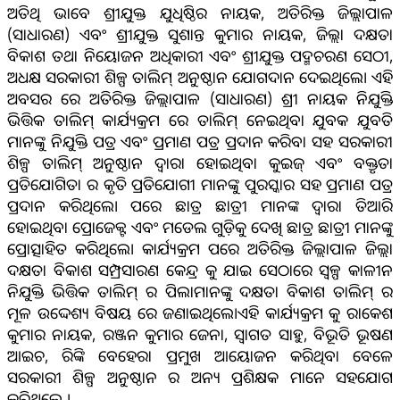
ଅତିଥି ଭାବେ ଶ୍ରୀଯୁକ୍ତ ଯୁଧିଷ୍ଠିର ନାୟକ, ଅତିରିକ୍ତ ଜିଲ୍ଲାପାଳ
(ସାଧାରଣ) ଏବଂ ଶ୍ରୀଯୁକ୍ତ ସୁଶାନ୍ତ କୁମାର ନାୟକ, ଜିଲ୍ଲା ଦକ୍ଷତା
ବିକାଶ ତଥା ନିୟୋଜନ ଅଧିକାରୀ ଏବଂ ଶ୍ରୀଯୁକ୍ତ ପଦ୍ମଚରଣ ସେଠୀ,
ଅଧକ୍ଷ ସରକାରୀ ଶିଳ୍ପ ତାଲିମ୍ ଅନୁଷ୍ଠାନ ଯୋଗଦାନ ଦେଇଥିଲେ। ଏହି
ଅବସର ରେ ଅତିରିକ୍ତ ଜିଲ୍ଲାପାଳ (ସାଧାରଣ) ଶ୍ରୀ ନାୟକ ନିଯୁକ୍ତି
ଭିତ୍ତିକ ତାଲିମ୍ କାର୍ଯ୍ୟକ୍ରମ ରେ ତାଲିମ୍ ନେଇଥିବା ଯୁବକ ଯୁବତି
ମାନଙ୍କୁ ନିଯୁକ୍ତି ପତ୍ର ଏବଂ ପ୍ରମାଣ ପତ୍ର ପ୍ରଦାନ କରିବା ସହ ସରକାରୀ
ଶିଳ୍ପ ତାଲିମ୍ ଅନୁଷ୍ଠାନ ଦ୍ଵାରା ହୋଇଥିବା କୁଇଜ୍ ଏବଂ ବକ୍ତୃତା
ପ୍ରତିଯୋଗିତା ର କୃତି ପ୍ରତିଯୋଗୀ ମାନଙ୍କୁ ପୁରସ୍କାର ସହ ପ୍ରମାଣ ପତ୍ର
ପ୍ରଦାନ କରିଥିଲେ। ପରେ ଛାତ୍ର ଛାତ୍ରୀ ମାନଙ୍କ ଦ୍ଵାରା ତିଆରି
ହୋଇଥିବା ପ୍ରୋଜେକ୍ଟ ଏବଂ ମଡେଲ ଗୁଡ଼ିକୁ ଦେଖି ଛାତ୍ର ଛାତ୍ରୀ ମାନଙ୍କୁ
ପ୍ରୋତ୍ସାହିତ କରିଥିଲେ। କାର୍ଯ୍ୟକ୍ରମ ପରେ ଅତିରିକ୍ତ ଜିଲ୍ଲାପାଳ ଜିଲ୍ଲା
ଦକ୍ଷତା ବିକାଶ ସମ୍ପ୍ରସାରଣ କେନ୍ଦ୍ର କୁ ଯାଇ ସେଠାରେ ସ୍ୱଳ୍ପ କାଳୀନ
ନିଯୁକ୍ତି ଭିତ୍ତିକ ତାଲିମ୍ ର ପିଲାମାନଙ୍କୁ ଦକ୍ଷତା ବିକାଶ ତାଲିମ୍ ର
ମୂଳ ଉଦ୍ଦେଶ୍ୟ ବିଷୟ ରେ ଜଣାଇଥିଲେ।ଏହି କାର୍ଯ୍ୟକ୍ରମ କୁ ରାକେଶ
କୁମାର ନାୟକ, ରଞ୍ଜନ କୁମାର ଜେନା, ସ୍ବାଗତ ସାହୁ, ବିଭୂତି ଭୂଷଣ
ଆଇଚ, ରିଙ୍କି ବେହେରା ପ୍ରମୁଖ ଆୟୋଜନ କରିଥିବା ବେଳେ
ସରକାରୀ ଶିଳ୍ପ ଅନୁଷ୍ଠାନ ର ଅନ୍ୟ ପ୍ରଶିକ୍ଷକ ମାନେ ସହଯୋଗ
କରିଥିଲେ ।