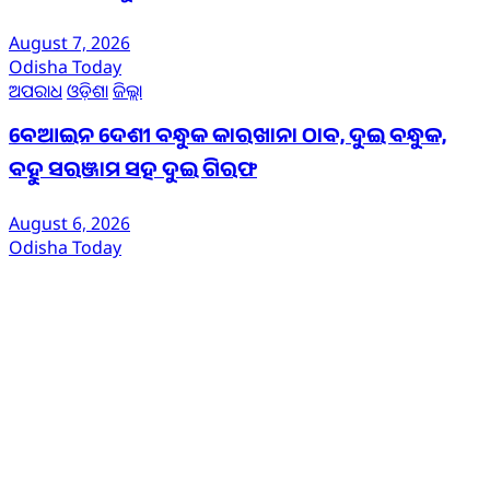
August 7, 2026
Odisha Today
ଅପରାଧ
ଓଡ଼ିଶା
ଜିଲ୍ଲା
ବେଆଇନ ଦେଶୀ ବନ୍ଧୁକ କାରଖାନା ଠାବ, ଦୁଇ ବନ୍ଧୁକ,
ବହୁ ସରଞ୍ଜାମ ସହ ଦୁଇ ଗିରଫ
August 6, 2026
Odisha Today
ଆମ ବିଷୟରେ