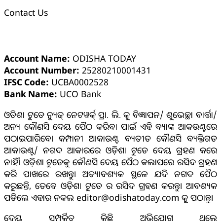
Contact Us
ଓଡ଼ିଶା ଟୁଡେ ବ୍ୟାଙ୍କ୍ ଆକାଉଣ୍ଟ ସମ୍ପର୍କୀୟ ସୂଚନା
Account Name:
ODISHA TODAY
Account Number:
25280210001431
IFSC Code:
UCBA0002528
Bank Name:
UCO Bank
ଓଡିଶା ଟୁଡେ ନ୍ୟୁଜ୍ ନେଟୱର୍କ୍ ପ୍ରା. ଲି. କୁ ବିଜ୍ଞାପନ/ ଶୁଭେଚ୍ଛା ବାର୍ତ୍ତା/
ଅନ୍ୟ କୌଣସି ଦେୟ ପୈଠ କରିବା ପାଇଁ ଏହି ବ୍ୟାଙ୍କ ଆକଉଣ୍ଟରେ
ପଠାଇପାରିବେ। କମ୍ପାନୀ ଆକାଉଣ୍ଟ ବ୍ୟତୀତ କୌଣସି ବ୍ୟକ୍ତିଗତ
ଆକାଉଣ୍ଟ/ ନଗଦ ଆକାରରେ ଓଡ଼ିଶା ଟୁଡେ ଦେୟ ଗ୍ରହଣ କରେ
ନାହିଁ। ଓଡ଼ିଶା ଟୁଡେକୁ କୌଣସି ଦେୟ ପୈଠ କଲାପରେ ରସିଦ ଗ୍ରହଣ
କରି ପାଖରେ ରଖନ୍ତୁ। ଅତ୍ୟାବଶ୍ୟକ ସ୍ଥଳେ ଯଦି ନଗଦ ପୈଠ
କରୁଛନ୍ତି, ତେବେ ଓଡ଼ିଶା ଟୁଡେ ର ରସିଦ ଗ୍ରହଣ କରନ୍ତୁ। ଆବଶ୍ୟକ
ପଡିଲେ ଏହାର ନକଲ editor@odishatoday.com କୁ ପଠାନ୍ତୁ।
ଦେୟ ସମ୍ପର୍କିତ କିଛି ଅଭିଯୋଗ ଥିଲେ