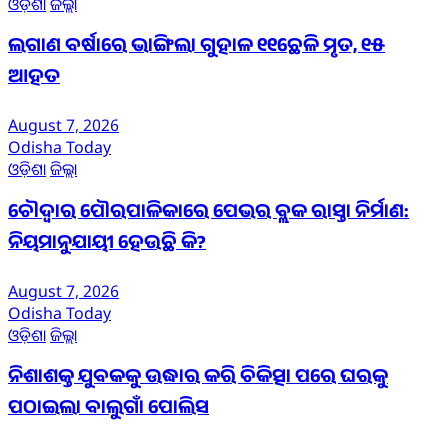
ଓଡ଼ିଶା
ଜିଲ୍ଲା
ଲଗାଣ ବର୍ଷାରେ ଭାଙ୍ଗିଲା ଗୁହାଳ ୧୧ଛେଳି ମୃତ, ୧୫
ଆହତ
August 7, 2026
Odisha Today
ଓଡ଼ିଶା
ଜିଲ୍ଲା
ଚୌଦ୍ୱାର ପୌରପାଳିକାରେ ପେଭର ବ୍ଲକ ରାସ୍ତା ନିର୍ମାଣ:
ନିୟମାନୁଯାୟୀ ହେଉଛି କି?
August 7, 2026
Odisha Today
ଓଡ଼ିଶା
ଜିଲ୍ଲା
ନିଶାଶକ୍ତ ଯୁବକକୁ ଉଦ୍ଧାର କରି ଚିକିତ୍ସା ପରେ ଘରକୁ
ପଠାଇଲା ବାଲୁଗାଁ ପୋଲିସ