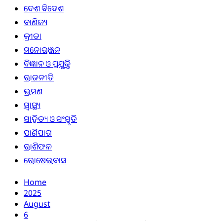
ଦେଶ ବିଦେଶ
ବାଣିଜ୍ୟ
କ୍ରୀଡା
ମନୋରଞ୍ଜନ
ବିଜ୍ଞାନ ଓ ପ୍ରଯୁକ୍ତି
ରାଜନୀତି
ଭ୍ରମଣ
ସ୍ୱାସ୍ଥ୍ୟ
ସାହିତ୍ୟ ଓ ସଂସ୍କୃତି
ପାଣିପାଗ
ରାଶିଫଳ
ରୋଷେଇବାସ
Home
2025
August
6