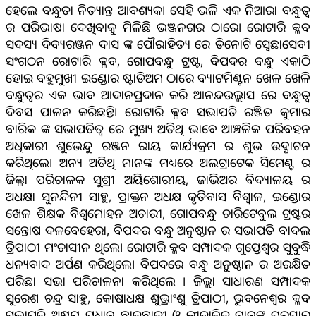
ହେଲେ ବନ୍ଧୁତା ନିତ୍ୟାନ୍ତ ଆବଶ୍ୟକ। ସେହି ଭଳି ଏକ ନିଆରା ବନ୍ଧୁତ୍ୱ
ର ପରିଭାଷା ଦେଖିବାକୁ ମିଳିଛି ଭଞ୍ଜନଗର ଠାରେ। ରୋଟାରି କ୍ଳବ
ସଦସ୍ୟ ଦିବ୍ୟରଞ୍ଜନ ଦାସ ଙ୍କ ପୌରାହିତ୍ୟ ରେ ତିନୋଟି ସ୍ବେଛାସେବୀ
ସଂଗଠନ ରୋଟାରି କ୍ଳବ, ଗୋପବନ୍ଧୁ ଟ୍ରଷ୍ଟ, ବିପଦର ବନ୍ଧୁ ଏକାଠି
ହୋଇ ବହୁମୁଖୀ ଇଣ୍ଡୋର ଷ୍ଟାଡିଅମ ଠାରେ ବ୍ୟାଟମିଣ୍ଟନ ଖେଳ ଖେଳି
ବନ୍ଧୁତ୍ୱର ଏକ ଭାବ ଆଦାନପ୍ରଦାନ କରି ଆନନ୍ଦଉଲ୍ଲାସ ରେ ବନ୍ଧୁତ୍ୱ
ଦିବସ ପାଳନ କରିଛନ୍ତି। ରୋଟାରି କ୍ଳବ ସଭାପତି ରଞ୍ଜିତ କୁମାର
ବାରିକ ଙ୍କ ସଭାପତିତ୍ୱ ରେ ମୁଖ୍ୟ ଅତିଥି ଭାବେ ଆଞ୍ଚଳିକ ପରିବହନ
ଅଧିକାରୀ ଶୁଭେନ୍ଦୁ ରଞ୍ଜନ ରାୟ କାର୍ଯ୍ୟକ୍ରମ ର ଶୁଭ ଉଦ୍ଘାଟନ
କରିଥିଲେ। ଅନ୍ୟ ଅତିଥି ମାନଙ୍କ ମଧ୍ୟରେ ଅଲଟ୍ରାଟେକ ସିମେଣ୍ଟ ର
ଜିଲ୍ଲା ପରିଚାଳକ ସୁଶ୍ରୀ ଅୟିଶୋରୀୟ, ଜାଭିଅର ବିଦ୍ୟାଳୟ ର
ଅଧକ୍ଷା ସୁନନ୍ଦିନୀ ସାହୁ, ପ୍ରାକ୍ତନ ଅଧକ୍ଷ କୃତିବାସ ବିଶ୍ୱାଳ, ଇଣ୍ଡୋର
ଖେଳ ଶିକ୍ଷକ ବିଶ୍ଵମୋହନ ଅଚାରୀ, ଗୋପବନ୍ଧୁ ଚାରିଟେବୁଲ ଟ୍ରଷ୍ଟର
ସନ୍ତୋଷ ଦଳବେହେରା, ବିପଦର ବନ୍ଧୁ ଅନୁଷ୍ଠାନ ର ସଭାପତି ବାଦଲ
ତ୍ରିପାଠୀ ମଂଚାସୀନ ଥିଲେ। ରୋଟାରି କ୍ଳବ ସମ୍ପାଦକ ଗୁପ୍ତେଶ୍ୱର ସୁବୁଦ୍ଧି
ଧନ୍ୟବାଦ ଅର୍ପଣ କରିଥିଲେ। ବିପଦରେ ବନ୍ଧୁ ଅନୁଷ୍ଠାନ ର ଅରକ୍ଷିତ
ପରିଛା ସଭା ପରିଚାଳନା କରିଥିଲେ । ଜିଲ୍ଲା ସାଧାରଣ ସମ୍ପାଦକ
ସୁରେଶ ଚନ୍ଦ୍ର ସାହୁ, କୋଷାଧକ୍ଷ ଶୁଭ୍ରାଂଶୁ ତ୍ରିପାଠୀ, ଭୁବନେଶ୍ୱର କ୍ଳବ
ସଭାପତି ଅକ୍ଷୟ ପ୍ରଧାନ ଛାତ୍ରଛାତ୍ରୀ ଓ କ୍ରୀଡ଼ାବିତ ମାନଙ୍କୁ ପୁରସ୍କାର