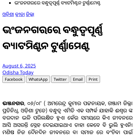
ଭଂଜନଗରରେ ବନ୍ଧୁତ୍ୱପୂର୍ଣ୍ଣ ବ୍ୟାଟମିଣ୍ଟନ ଟୁର୍ଣ୍ଣାମେଣ୍ଟ
ଓଡ଼ିଶା
କ୍ରୀଡା
ଜିଲ୍ଲା
ଭଂଜନଗରରେ ବନ୍ଧୁତ୍ୱପୂର୍ଣ୍ଣ
ବ୍ୟାଟମିଣ୍ଟନ ଟୁର୍ଣ୍ଣାମେଣ୍ଟ
August 6, 2025
Odisha Today
Facebook
WhatsApp
Twitter
Email
Print
ଭଞ୍ଜନଗର
, ୦୬/୦୮ ( ଅମରେନ୍ଦ୍ର କୁମାର ପଟ୍ଟନାୟକ, ଗଞ୍ଜାମ ଜିଲ୍ଲା
ପ୍ରତିନିଧି, ଓଡ଼ିଶା ଟୁଡେ) ବନ୍ଧୁତ୍ୱ ଏମିତି ଏକ ସମ୍ପର୍କ ଯାହାକି ଈଶ୍ୱର ଙ୍କ
ବରଦାନ ଭଳି ପରିଲକ୍ଷିତ ହୁଏ। କେଁଉ ସମୟରେ କିଏ ଜୀବନରେ
ଆସି ଅସରନ୍ତି ସ୍ନେହ ଦେଇଯାଇଥାଏ ତାହା କେବେ ବି ଭୁଲି ହୁଏନି।
ମଣିଷ ନିଜ ଦୈନଦିନ ଜୀବନରେ ବା ସମାଜ ରେ ବଂଚିବା ପାଇଁ