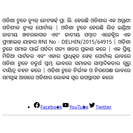
ଓଡିଶା ଟୁଡେ ନ୍ୟୁଜ୍ ନେଟୱର୍କ୍ ପ୍ରା. ଲି. ହେଉଛି ଓଡିଶାର ଏକ ଅଗ୍ରଣୀ
ଗତିଶୀଳ ନ୍ୟୁଜ୍ ପୋର୍ଟାଲ୍ | ଓଡିଶା ଟୁଡେ ହେଉଛି ଲିଡ୍ ଇଣ୍ଡିଆ
ଜାତୀୟ ଖବରକାଗଜ ଏବଂ ଜାତୀୟ ସମ୍ବାଦ ଏଜେନ୍ସିର ଏକ
ଫ୍ରାଞ୍ଚାଇଜ୍ ଯାହାର RNI No - DELHIN/2015/64915 | ଓଡ଼ିଶା
ଟୁଡେ ସମାଜ ପାଇଁ ସର୍ବଦା ସତ୍ୟ ଖବର ପ୍ରକାଶ କରେ | ଏକ ପ୍ରିଣ୍ଟ
ମିଡିଆ ପାର୍ଟନର ଏବଂ ଏହାର ପ୍ରାଧିକୃତ ୱେବ୍ ପୋର୍ଟାଲ୍ ଭାବରେ
ଓଡିଶା ଟୁଡେ ଚତୁର୍ଥ ସ୍ତମ୍ଭ ଭାବରେ ସମାଜର ସାମ୍ବାଦିକତାର ଗୁରୁ
ଦାୟିତ୍ବ ବହନ କରେ | ଓଡ଼ିଶା ଟୁଡେ ନିର୍ଭୀକ ଓ ନିରପେକ୍ଷ ଭାବରେ
ସମସ୍ତଙ୍କ ଆଗରେ ଓଡିଶାର ଲୋକଙ୍କ ସ୍ୱର ଉପସ୍ଥାପନ କରେ।
ସୋସିଆଲ୍ ମିଡିଆ
Facebook
YouTube
Twitter
ଯୋଗାଯୋଗ