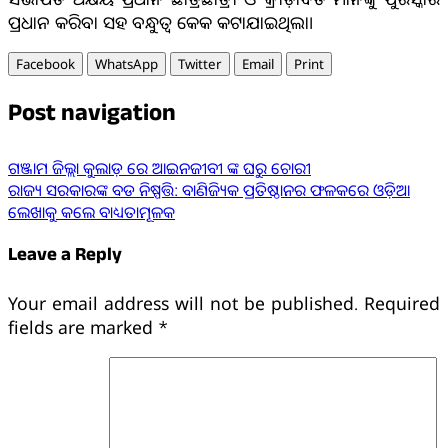
ପ୍ରଧାନ କରିବା ସହ ବନ୍ଧୁତ୍ୱ କେକ କଟାଯାଇଥିଲା।
Facebook
WhatsApp
Twitter
Email
Print
Post navigation
ଗଞ୍ଜାମ ଜିଲ୍ଲା କୁଲାଡ଼ ରେ ଆଇନଜୀବୀ ଙ୍କ ଘରୁ ଚୋରୀ
ରାଜ୍ୟ ସରକାରଙ୍କ ବଡ ନିଷ୍ପତ୍ତି: ବାଣିଜ୍ୟିକ ପ୍ରତିଷ୍ଠାନର ଫଳକରେ ଓଡ଼ିଆ
ଲେଖାକୁ କଲେ ବାଧ୍ୟତାମୂଳକ
Leave a Reply
Your email address will not be published.
Required
fields are marked
*