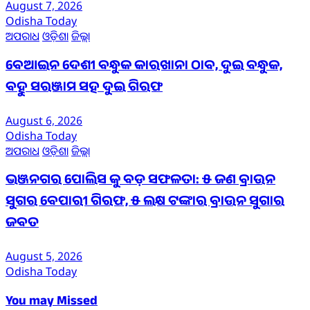
August 7, 2026
Odisha Today
ଅପରାଧ
ଓଡ଼ିଶା
ଜିଲ୍ଲା
ବେଆଇନ ଦେଶୀ ବନ୍ଧୁକ କାରଖାନା ଠାବ, ଦୁଇ ବନ୍ଧୁକ,
ବହୁ ସରଞ୍ଜାମ ସହ ଦୁଇ ଗିରଫ
August 6, 2026
Odisha Today
ଅପରାଧ
ଓଡ଼ିଶା
ଜିଲ୍ଲା
ଭଞ୍ଜନଗର ପୋଲିସ କୁ ବଡ଼ ସଫଳତା: ୫ ଜଣ ବ୍ରାଉନ
ସୁଗର ବେପାରୀ ଗିରଫ, ୫ ଲକ୍ଷ ଟଙ୍କାର ବ୍ରାଉନ ସୁଗାର
ଜବତ
August 5, 2026
Odisha Today
You may Missed