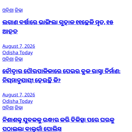
ଓଡ଼ିଶା
ଜିଲ୍ଲା
ଲଗାଣ ବର୍ଷାରେ ଭାଙ୍ଗିଲା ଗୁହାଳ ୧୧ଛେଳି ମୃତ, ୧୫
ଆହତ
August 7, 2026
Odisha Today
ଓଡ଼ିଶା
ଜିଲ୍ଲା
ଚୌଦ୍ୱାର ପୌରପାଳିକାରେ ପେଭର ବ୍ଲକ ରାସ୍ତା ନିର୍ମାଣ:
ନିୟମାନୁଯାୟୀ ହେଉଛି କି?
August 7, 2026
Odisha Today
ଓଡ଼ିଶା
ଜିଲ୍ଲା
ନିଶାଶକ୍ତ ଯୁବକକୁ ଉଦ୍ଧାର କରି ଚିକିତ୍ସା ପରେ ଘରକୁ
ପଠାଇଲା ବାଲୁଗାଁ ପୋଲିସ