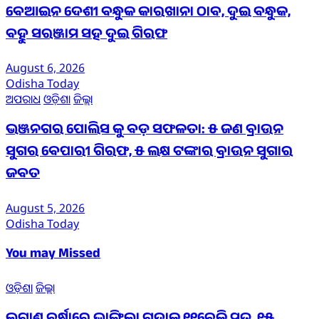
ବେଆଇନ ଦେଶୀ ବନ୍ଧୁକ କାରଖାନା ଠାବ, ଦୁଇ ବନ୍ଧୁକ,
ବହୁ ସରଞ୍ଜାମ ସହ ଦୁଇ ଗିରଫ
August 6, 2026
Odisha Today
ଅପରାଧ
ଓଡ଼ିଶା
ଜିଲ୍ଲା
ଭଞ୍ଜନଗର ପୋଲିସ କୁ ବଡ଼ ସଫଳତା: ୫ ଜଣ ବ୍ରାଉନ
ସୁଗର ବେପାରୀ ଗିରଫ, ୫ ଲକ୍ଷ ଟଙ୍କାର ବ୍ରାଉନ ସୁଗାର
ଜବତ
August 5, 2026
Odisha Today
You may Missed
ଓଡ଼ିଶା
ଜିଲ୍ଲା