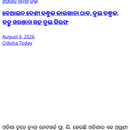
ଅପରାଧ
ଓଡ଼ିଶା
ଜିଲ୍ଲା
ବେଆଇନ ଦେଶୀ ବନ୍ଧୁକ କାରଖାନା ଠାବ, ଦୁଇ ବନ୍ଧୁକ,
ବହୁ ସରଞ୍ଜାମ ସହ ଦୁଇ ଗିରଫ
August 6, 2026
Odisha Today
ଆମ ବିଷୟରେ
ଓଡିଶା ଟୁଡେ ନ୍ୟୁଜ୍ ନେଟୱର୍କ୍ ପ୍ରା. ଲି. ହେଉଛି ଓଡିଶାର ଏକ ଅଗ୍ରଣୀ