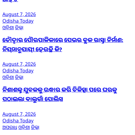
ଆହତ
August 7, 2026
Odisha Today
ଓଡ଼ିଶା
ଜିଲ୍ଲା
ଚୌଦ୍ୱାର ପୌରପାଳିକାରେ ପେଭର ବ୍ଲକ ରାସ୍ତା ନିର୍ମାଣ:
ନିୟମାନୁଯାୟୀ ହେଉଛି କି?
August 7, 2026
Odisha Today
ଓଡ଼ିଶା
ଜିଲ୍ଲା
ନିଶାଶକ୍ତ ଯୁବକକୁ ଉଦ୍ଧାର କରି ଚିକିତ୍ସା ପରେ ଘରକୁ
ପଠାଇଲା ବାଲୁଗାଁ ପୋଲିସ
August 7, 2026
Odisha Today
ଅପରାଧ
ଓଡ଼ିଶା
ଜିଲ୍ଲା