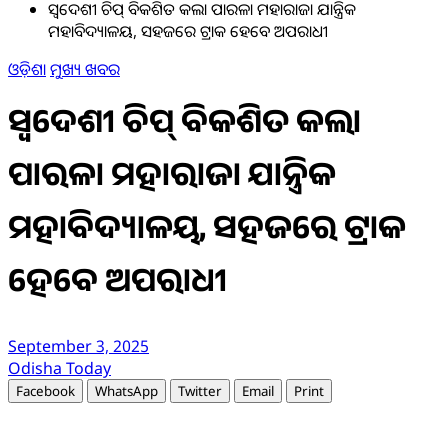
ସ୍ବଦେଶୀ ଚିପ୍ ବିକଶିତ କଲା ପାରଳା ମହାରାଜା ଯାନ୍ତ୍ରିକ
ମହାବିଦ୍ୟାଳୟ, ସହଜରେ ଟ୍ରାକ ହେବେ ଅପରାଧୀ
ଓଡ଼ିଶା
ମୁଖ୍ୟ ଖବର
ସ୍ବଦେଶୀ ଚିପ୍ ବିକଶିତ କଲା
ପାରଳା ମହାରାଜା ଯାନ୍ତ୍ରିକ
ମହାବିଦ୍ୟାଳୟ, ସହଜରେ ଟ୍ରାକ
ହେବେ ଅପରାଧୀ
September 3, 2025
Odisha Today
Facebook
WhatsApp
Twitter
Email
Print