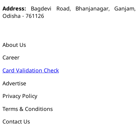
Address:
Bagdevi Road, Bhanjanagar, Ganjam,
Odisha - 761126
କ୍ୱିକ୍ ଲିଙ୍କ୍ସ୍
About Us
Career
Card Validation Check
Advertise
Privacy Policy
Terms & Conditions
Contact Us
ଓଡ଼ିଶା ଟୁଡେ ବ୍ୟାଙ୍କ୍ ଆକାଉଣ୍ଟ ସମ୍ପର୍କୀୟ ସୂଚନା