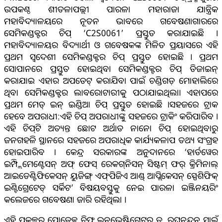
ଉପକଣ୍ଠ ଶୀତଳାପଲ୍ଲୀ ପାରଳା ମହାରାଜା ଯାନ୍ତ୍ରିକ
ମହାବିଦ୍ୟାଳୟରେ ନୂତନ ଭାବରେ ଗବେଷଣାଗାରରେ
ସେମିକଣ୍ଡକ୍ଟର ଚିପ୍ ‘C2S0061’ ପ୍ରସ୍ତୁତ କରାଯାଇଛି ।
ମହାବିଦ୍ୟାଳୟର ବିଦ୍ୟାର୍ଥୀ ଓ ଗବେଷକଙ୍କ ମିଳିତ ପ୍ରୟାସରେ ଏହି
ପ୍ରଥମ ସ୍ବଦେଶୀ ସେମିକଣ୍ଡକ୍ଟର ଚିପ୍ ପ୍ରସ୍ତୁତ ହୋଇଛି । ପ୍ରଥମ
ସୋପାନରେ ପ୍ରସ୍ତୁତ ହୋଇଥିବା ସେମିକଣ୍ଡକ୍ଟର ଚିପ୍ ଡିଜାଇନ୍
କରାଯାଇ ଏହାର ଅପଡେଟ୍ କରାଯିବା ପାଇଁ ଚଣ୍ଡିଗଡ଼ ମୋହାଲିରେ
ଥିବା ସେମିକଣ୍ଡକ୍ଟର ଲାବରୋଟାରୀକୁ ପଠାଯାଇଥିଲା। ଏହାପରେ
ପ୍ରଥମ ମେଡ୍ ଇନ୍ ଇଣ୍ଡିଆ ଚିପ୍ ପ୍ରସ୍ତୁତ ହୋଇଛି ।ସହଜରେ ଟ୍ରାକ
ହେବେ ଅପରାଧୀ:ଏହି ଚିପ୍ ଅପରାଧୀଙ୍କୁ ସହଜରେ ଟ୍ରାକିଂ କରିପାରିବ ।
ଏହି ଚିପ୍‌ଟି ଅତ୍ୟନ୍ତ ଛୋଟ ଅର୍ଥାତ ନାନୋ ଚିପ୍ ହୋଇଥିବାରୁ
ଜନଗହଳି ସ୍ଥାନରେ ସହଜରେ ଅପରାଧିକ କାର୍ଯ୍ୟକଳାପ ତଥ୍ୟ ସଂଗ୍ରହ
ହୋଇପାରିବ । କେନ୍ଦ୍ର ସରକାରଙ୍କ ଅନୁଦାନରେ ‘ହାର୍ଡୱେର
ଇମ୍ପ୍ଲିମେଣ୍ଟେସନ୍‌ ଅଫ୍ ଫେସ୍ ରେକଗ୍‌ନିସନ୍ ସିଷ୍ଟମ୍ ଫର୍ କ୍ରିମିନାଲ୍
ଆଇଡେଣ୍ଟିଫିକେସନ୍ ୟୁଜିଙ୍ଗ୍ ଏଫ୍‌ପିଜିଏ ଆଣ୍ଡ୍ ଆପ୍ଲିକେସନ୍ ସ୍ପେଶିଫିକ୍
ଇଣ୍ଟିଗ୍ରେଟେଡ୍ ସର୍କିଟ’ ବିଷୟବସ୍ତୁକୁ ନେଇ ପାରଳା ଇଞ୍ଜିନୟରିଂ
କଲେଜ‌ରେ ଗବେଷଣା ଜାରି ରହିଥିଲା ।
ଏହି ପ୍ରକଳ୍ପର ପ୍ରୋଜେକ୍ଟ ଚିଫ୍ ଇନ୍‌ଭେଷ୍ଟିଗେଟର ଡ. ରଘୁନନ୍ଦନ ସ୍ବାଇଁ