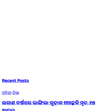
Recent Posts
ଓଡ଼ିଶା
ଜିଲ୍ଲା
ଲଗାଣ ବର୍ଷାରେ ଭାଙ୍ଗିଲା ଗୁହାଳ ୧୧ଛେଳି ମୃତ, ୧୫