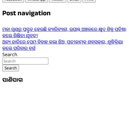
Post navigation
ମକା ଗୁଣ୍ଡରୁ ପ୍ରସ୍ତୁତ ହେଉଛି କ୍ୟାରିବ୍ୟାଗ, ଉପାନ୍ତ ଅଞ୍ଚଳରେ କ୍ଷୁଦ୍ର ଶିଳ୍ପ ପ୍ରତିଷ୍ଠା
କଲେ ଶିକ୍ଷିତା ଯୁବତୀ
ଅନ୍ୟ ଜାତିରେ ପ୍ରେମ ବିବାହ କଲା ଝିଅ; ପ୍ରତୀକାତ୍ମକ ଶବସତ୍କାର, ଶୁଦ୍ଧିକ୍ରିୟା
କଲେ ପରିବାର ବର୍ଗ
Search
Search
ପାଣିପାଗ