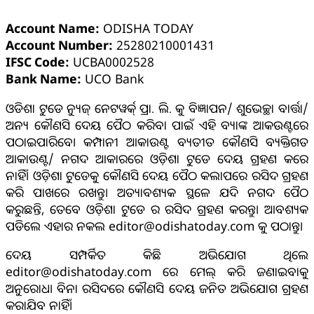
Account Name:
ODISHA TODAY
Account Number:
25280210001431
IFSC Code:
UCBA0002528
Bank Name:
UCO Bank
ଓଡିଶା ଟୁଡେ ନ୍ୟୁଜ୍ ନେଟୱର୍କ୍ ପ୍ରା. ଲି. କୁ ବିଜ୍ଞାପନ/ ଶୁଭେଚ୍ଛା ବାର୍ତ୍ତା/
ଅନ୍ୟ କୌଣସି ଦେୟ ପୈଠ କରିବା ପାଇଁ ଏହି ବ୍ୟାଙ୍କ ଆକଉଣ୍ଟରେ
ପଠାଇପାରିବେ। କମ୍ପାନୀ ଆକାଉଣ୍ଟ ବ୍ୟତୀତ କୌଣସି ବ୍ୟକ୍ତିଗତ
ଆକାଉଣ୍ଟ/ ନଗଦ ଆକାରରେ ଓଡ଼ିଶା ଟୁଡେ ଦେୟ ଗ୍ରହଣ କରେ
ନାହିଁ। ଓଡ଼ିଶା ଟୁଡେକୁ କୌଣସି ଦେୟ ପୈଠ କଲାପରେ ରସିଦ ଗ୍ରହଣ
କରି ପାଖରେ ରଖନ୍ତୁ। ଅତ୍ୟାବଶ୍ୟକ ସ୍ଥଳେ ଯଦି ନଗଦ ପୈଠ
କରୁଛନ୍ତି, ତେବେ ଓଡ଼ିଶା ଟୁଡେ ର ରସିଦ ଗ୍ରହଣ କରନ୍ତୁ। ଆବଶ୍ୟକ
ପଡିଲେ ଏହାର ନକଲ editor@odishatoday.com କୁ ପଠାନ୍ତୁ।
ଦେୟ ସମ୍ପର୍କିତ କିଛି ଅଭିଯୋଗ ଥିଲେ
editor@odishatoday.com ରେ ମେଲ୍ କରି ଜଣାଇବାକୁ
ଅନୁରୋଧ। ବିନା ରସିଦରେ କୌଣସି ଦେୟ ଜନିତ ଅଭିଯୋଗ ଗ୍ରହଣ
କରାଯିବ ନାହିଁ।