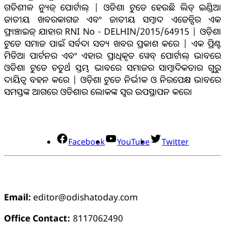
ଗତିଶୀଳ ନ୍ୟୁଜ୍ ପୋର୍ଟାଲ୍ | ଓଡିଶା ଟୁଡେ ହେଉଛି ଲିଡ୍ ଇଣ୍ଡିଆ
ଜାତୀୟ ଖବରକାଗଜ ଏବଂ ଜାତୀୟ ସମ୍ବାଦ ଏଜେନ୍ସିର ଏକ
ଫ୍ରାଞ୍ଚାଇଜ୍ ଯାହାର RNI No - DELHIN/2015/64915 | ଓଡ଼ିଶା
ଟୁଡେ ସମାଜ ପାଇଁ ସର୍ବଦା ସତ୍ୟ ଖବର ପ୍ରକାଶ କରେ | ଏକ ପ୍ରିଣ୍ଟ
ମିଡିଆ ପାର୍ଟନର ଏବଂ ଏହାର ପ୍ରାଧିକୃତ ୱେବ୍ ପୋର୍ଟାଲ୍ ଭାବରେ
ଓଡିଶା ଟୁଡେ ଚତୁର୍ଥ ସ୍ତମ୍ଭ ଭାବରେ ସମାଜର ସାମ୍ବାଦିକତାର ଗୁରୁ
ଦାୟିତ୍ବ ବହନ କରେ | ଓଡ଼ିଶା ଟୁଡେ ନିର୍ଭୀକ ଓ ନିରପେକ୍ଷ ଭାବରେ
ସମସ୍ତଙ୍କ ଆଗରେ ଓଡିଶାର ଲୋକଙ୍କ ସ୍ୱର ଉପସ୍ଥାପନ କରେ।
ସୋସିଆଲ୍ ମିଡିଆ
Facebook
YouTube
Twitter
ଯୋଗାଯୋଗ
Email:
editor@odishatoday.com
Office Contact:
8117062490