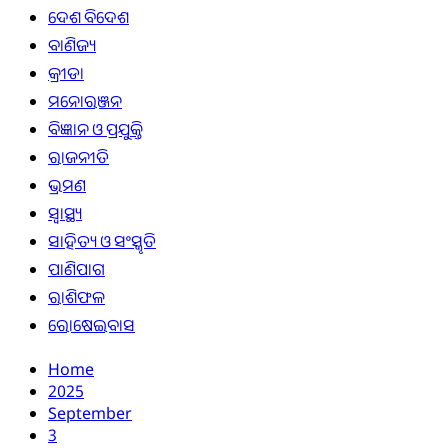
ଦେଶ ବିଦେଶ
ବାଣିଜ୍ୟ
କ୍ରୀଡା
ମନୋରଞ୍ଜନ
ବିଜ୍ଞାନ ଓ ପ୍ରଯୁକ୍ତି
ରାଜନୀତି
ଭ୍ରମଣ
ସ୍ୱାସ୍ଥ୍ୟ
ସାହିତ୍ୟ ଓ ସଂସ୍କୃତି
ପାଣିପାଗ
ରାଶିଫଳ
ରୋଷେଇବାସ
Home
2025
September
3