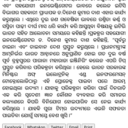
ଏବଂ ସହଯୋଗୀ ଇନଭେଷ୍ଟିଗେଟର ଭାବରେ କଲେଜ ଇଟିସି
ବିଭାଗର ସହକାରୀ ପ୍ରାଧ୍ୟାପକ ଡ.ଦିନେଶ କୁମାର ଦାଶ ଏହାର କାର୍ଯ୍ୟ
କରୁଥିଲେ । ଏଥିରେ ଦୁଇ ଜଣ ଗବେଷିକା ଭାବରେ ରଶ୍ମିତା କର୍ଣ୍ଣ ଓ
ସସ୍ମିତା ପାଢ଼ୀ ଦୀର୍ଘ ମାସ ଧରି କାର୍ଯ୍ୟ କରି ଆସୁଥିବା ବିଷୟକୁ ଇଟିଭି
ଭାରତ ସହିତ ଆଲୋଚନା ସମୟରେ କହିଛନ୍ତି ।ପ୍ରକଳ୍ପର ସହଯୋଗୀ
ଇନଭେଷ୍ଟିଗେଟର ଡ. ଦିନେଶ କୁମାର ଦାଶ କହିଛନ୍ତି, “ପୂର୍ବରୁ
ଚାଇନା ଏବଂ ତାଇବାନ ଦେଶ ପ୍ରସ୍ତୁତ କରୁଥିଲେ । ପ୍ରଧାନମନ୍ତ୍ରୀଙ୍କ
ଆତ୍ମନିର୍ଭର ଭାରତ ଆହ୍ବାନରେ ଅନୁପ୍ରାଣିତ ହୋଇ ଗତ ଦୁଇ ବର୍ଷ
ପୂର୍ବ ବ୍ରହ୍ମପୁରର ପାରାଳା ମହାରାଜା ଇଞ୍ଜିନିରିଂ କଲେଜ ଏପରି ଚିପ୍
ପ୍ରସ୍ତୁତ କରିବାର ପରିକଳ୍ପନା କରିଥିଲା । ହେଲେ ଭାରତ ସରକାରଙ୍କ
ମିନିଷ୍ଟର ଅଫ୍ ଇଲୋଟ୍ରନିକ୍ ଏଣ୍ଡ ଇନଫରମେସନ୍
ଟୋକ୍ନୋଲୋଜିଠାରୁ ଏହି ପ୍ରୋଜେକ୍ଟ ପାଇବା ପରେ ଆରମ୍ଭ
ହୋଇଥିଲା ଉଦ୍ୟମ । ଯାହାକୁ ପରିକଳ୍ପନା କରିବା ପାଇଁ ଦିନରାତି
ଏକ କରି ସ୍ବଦେଶୀ ଜ୍ଞାନ କୌଶଳ ବ୍ୟବହାର କରି ସମାଜର
କଲ୍ୟାଣରେ କିପରି ବିନିଯୋଗ ହୋଇପାରିବ ସେ ନେଇ କାର୍ଯ୍ୟ
କରିଥିଲେ । ଯାହକି ପୁରା ଟିମ୍‌ର ଉଦ୍ୟମରେ ଏଭଳି ସଫଳତା
ପାଇତିବା ଯୋଗୁଁ ସମସ୍ତେ ବେଶ ଖୁସି ।”
Facebook
WhatsApp
Twitter
Email
Print