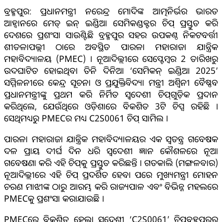
ବ୍ରହ୍ମପୁର: ପ୍ରଧାନମନ୍ତ୍ରୀ ନରେନ୍ଦ୍ର ମୋଦିଙ୍କ ଆତ୍ମନିର୍ଭର ଭାରତ
ଆହ୍ବାନରେ ମେଡ୍ ଇନ୍ ଇଣ୍ଡିଆ ସେମିକଣ୍ଡକ୍ଟର ଚିପ୍ ପ୍ରସ୍ତୁତ କରି
ଦେଶରେ ପ୍ରଶଂସା ସାଉଣ୍ଟିଛି ବ୍ରହ୍ମପୁର ସହର ଉପକଣ୍ଠ ନିକଟବର୍ତ୍ତୀ
ଶୀତଳାପଲ୍ଲୀ ଠାରେ ଅବସ୍ଥିତ ପାରଳା ମହାରାଜା ଯାନ୍ତ୍ରିକ
ମହାବିଦ୍ୟାଳୟ (PMEC) । ନୂଆଦିଲ୍ଲୀରେ ସେପ୍ଟେମ୍ବର 2 ତାରିଖରୁ
ଉଦଘାଟିତ ହୋଇଥିବା ତିନି ଦିନିଆ ‘ସେମିକନ୍‌ ଇଣ୍ଡିଆ 2025’
ସମ୍ମିଳନୀରେ କେନ୍ଦ୍ର ସୂଚନା ଓ ପ୍ରଯୁକ୍ତିବିଦ୍ୟା ମନ୍ତ୍ରୀ ଅଶ୍ବିନୀ ବୈଷ୍ଣବ
ପ୍ରଧାନମନ୍ତ୍ରୀଙ୍କୁ ପ୍ରଥମ କରି ନିର୍ମିତ ସ୍ବଦେଶୀ ଚିପ୍‌ଗୁଡ଼ିକ ପ୍ରଦାନ
କରିଥିଲେ, ଯେଉଁଥିରେ ଓଡ଼ିଶାରେ ବିକଶିତ 3ଟି ଚିପ୍ସ ରହିଛି ।
ସେଥିମଧ୍ୟରୁ PMECର ମଧ୍ୟ C2S0061 ଚିପ୍‌ ସାମିଲ ।
ପାରଳା ମହାରାଜା ଯାନ୍ତ୍ରିକ ମହାବିଦ୍ୟାଳୟର ଏକ ସ୍ବତନ୍ତ୍ର ଗବେଷକ
ଦଳ ପ୍ରାୟ ଦୀର୍ଘ ଦିନ ଧରି ସ୍ବଦେଶୀ ଜ୍ଞାନ କୌଶଳରେ ନୂଆ
ଗବେଷଣା କରି ଏହି ଚିପ୍‌କୁ ପ୍ରସ୍ତୁତ କରିଛନ୍ତି । ଗତକାଲି (ମଙ୍ଗଳବାର)
ନୂଆଦିଲ୍ଲୀରେ ଏହି ଚିପ୍‌ ପ୍ରଦର୍ଶିତ ହେବା ପରେ ମୁଖ୍ୟମନ୍ତ୍ରୀ ମୋହନ
ଚରଣ ମାଝୀଙ୍କ ଠାରୁ ଆରମ୍ଭ କରି ରାଜ୍ୟପାଳ ଏବଂ ବିଭିନ୍ନ ମହଲରେ
PMECକୁ ପ୍ରଶଂସା କରାଯାଉଛି ।
PMECରେ ବିକଶିତ ହେଲା ସ୍ବଦେଶୀ ‘C2S0061’ ଚିପ୍‌ବ୍ରହ୍ମପୁରର