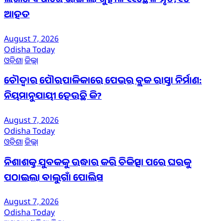
ଲଗାଣ ବର୍ଷାରେ ଭାଙ୍ଗିଲା ଗୁହାଳ ୧୧ଛେଳି ମୃତ, ୧୫
ଆହତ
August 7, 2026
Odisha Today
ଓଡ଼ିଶା
ଜିଲ୍ଲା
ଚୌଦ୍ୱାର ପୌରପାଳିକାରେ ପେଭର ବ୍ଲକ ରାସ୍ତା ନିର୍ମାଣ:
ନିୟମାନୁଯାୟୀ ହେଉଛି କି?
August 7, 2026
Odisha Today
ଓଡ଼ିଶା
ଜିଲ୍ଲା
ନିଶାଶକ୍ତ ଯୁବକକୁ ଉଦ୍ଧାର କରି ଚିକିତ୍ସା ପରେ ଘରକୁ
ପଠାଇଲା ବାଲୁଗାଁ ପୋଲିସ
August 7, 2026
Odisha Today