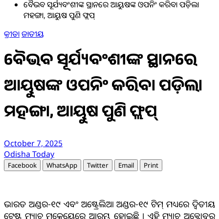
ବୈଭବ ସୂର୍ଯ୍ୟବଂଶୀଙ୍କ ସ୍ଥାନରେ ଆୟୁଷଙ୍କ ଓପନିଂ କରିବା ପଡ଼ିଲା
ମହଙ୍ଗା, ଆୟୁଷ ପୁଣି ଫ୍ଲପ୍
କ୍ରୀଡା
ଜାତୀୟ
ବୈଭବ ସୂର୍ଯ୍ୟବଂଶୀଙ୍କ ସ୍ଥାନରେ
ଆୟୁଷଙ୍କ ଓପନିଂ କରିବା ପଡ଼ିଲା
ମହଙ୍ଗା, ଆୟୁଷ ପୁଣି ଫ୍ଲପ୍
October 7, 2025
Odisha Today
Facebook
WhatsApp
Twitter
Email
Print
ଭାରତ ଅଣ୍ଡର-୧୯ ଏବଂ ଅଷ୍ଟ୍ରେଲିଆ ଅଣ୍ଡର-୧୯ ଟିମ୍ ମଧ୍ୟରେ ଦ୍ବିତୀୟ
ଟେଷ୍ଟ ମ୍ୟାଚ ମକେୟେରେ ଆରମ୍ଭ ହୋଇଛି । ଏହି ମ୍ୟାଚ ଅକ୍ଟୋବର