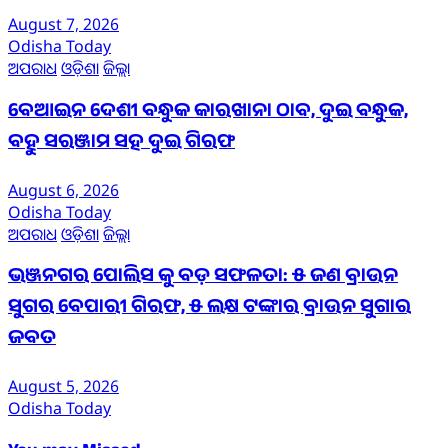
August 7, 2026
Odisha Today
ଅପରାଧ
ଓଡ଼ିଶା
ଜିଲ୍ଲା
ବେଆଇନ ଦେଶୀ ବନ୍ଧୁକ କାରଖାନା ଠାବ, ଦୁଇ ବନ୍ଧୁକ,
ବହୁ ସରଞ୍ଜାମ ସହ ଦୁଇ ଗିରଫ
August 6, 2026
Odisha Today
ଅପରାଧ
ଓଡ଼ିଶା
ଜିଲ୍ଲା
ଭଞ୍ଜନଗର ପୋଲିସ କୁ ବଡ଼ ସଫଳତା: ୫ ଜଣ ବ୍ରାଉନ
ସୁଗର ବେପାରୀ ଗିରଫ, ୫ ଲକ୍ଷ ଟଙ୍କାର ବ୍ରାଉନ ସୁଗାର
ଜବତ
August 5, 2026
Odisha Today