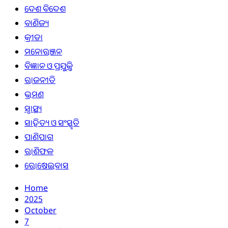
ଦେଶ ବିଦେଶ
ବାଣିଜ୍ୟ
କ୍ରୀଡା
ମନୋରଞ୍ଜନ
ବିଜ୍ଞାନ ଓ ପ୍ରଯୁକ୍ତି
ରାଜନୀତି
ଭ୍ରମଣ
ସ୍ୱାସ୍ଥ୍ୟ
ସାହିତ୍ୟ ଓ ସଂସ୍କୃତି
ପାଣିପାଗ
ରାଶିଫଳ
ରୋଷେଇବାସ
Home
2025
October
7