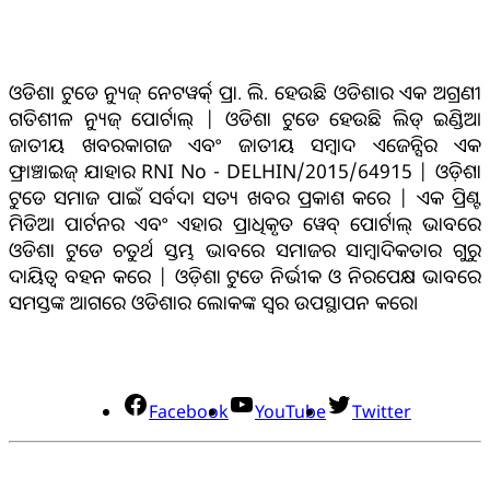
ଓଡିଶା ଟୁଡେ ନ୍ୟୁଜ୍ ନେଟୱର୍କ୍ ପ୍ରା. ଲି. ହେଉଛି ଓଡିଶାର ଏକ ଅଗ୍ରଣୀ
ଗତିଶୀଳ ନ୍ୟୁଜ୍ ପୋର୍ଟାଲ୍ | ଓଡିଶା ଟୁଡେ ହେଉଛି ଲିଡ୍ ଇଣ୍ଡିଆ
ଜାତୀୟ ଖବରକାଗଜ ଏବଂ ଜାତୀୟ ସମ୍ବାଦ ଏଜେନ୍ସିର ଏକ
ଫ୍ରାଞ୍ଚାଇଜ୍ ଯାହାର RNI No - DELHIN/2015/64915 | ଓଡ଼ିଶା
ଟୁଡେ ସମାଜ ପାଇଁ ସର୍ବଦା ସତ୍ୟ ଖବର ପ୍ରକାଶ କରେ | ଏକ ପ୍ରିଣ୍ଟ
ମିଡିଆ ପାର୍ଟନର ଏବଂ ଏହାର ପ୍ରାଧିକୃତ ୱେବ୍ ପୋର୍ଟାଲ୍ ଭାବରେ
ଓଡିଶା ଟୁଡେ ଚତୁର୍ଥ ସ୍ତମ୍ଭ ଭାବରେ ସମାଜର ସାମ୍ବାଦିକତାର ଗୁରୁ
ଦାୟିତ୍ବ ବହନ କରେ | ଓଡ଼ିଶା ଟୁଡେ ନିର୍ଭୀକ ଓ ନିରପେକ୍ଷ ଭାବରେ
ସମସ୍ତଙ୍କ ଆଗରେ ଓଡିଶାର ଲୋକଙ୍କ ସ୍ୱର ଉପସ୍ଥାପନ କରେ।
ସୋସିଆଲ୍ ମିଡିଆ
Facebook
YouTube
Twitter
ଯୋଗାଯୋଗ