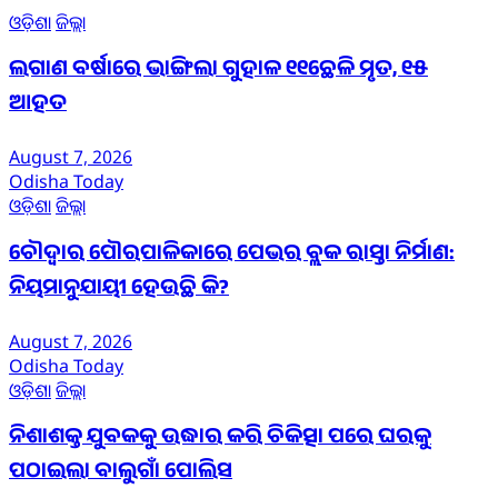
ଓଡ଼ିଶା
ଜିଲ୍ଲା
ଲଗାଣ ବର୍ଷାରେ ଭାଙ୍ଗିଲା ଗୁହାଳ ୧୧ଛେଳି ମୃତ, ୧୫
ଆହତ
August 7, 2026
Odisha Today
ଓଡ଼ିଶା
ଜିଲ୍ଲା
ଚୌଦ୍ୱାର ପୌରପାଳିକାରେ ପେଭର ବ୍ଲକ ରାସ୍ତା ନିର୍ମାଣ:
ନିୟମାନୁଯାୟୀ ହେଉଛି କି?
August 7, 2026
Odisha Today
ଓଡ଼ିଶା
ଜିଲ୍ଲା
ନିଶାଶକ୍ତ ଯୁବକକୁ ଉଦ୍ଧାର କରି ଚିକିତ୍ସା ପରେ ଘରକୁ
ପଠାଇଲା ବାଲୁଗାଁ ପୋଲିସ