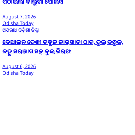
ପଠାଇଲା ବାଲୁଗାଁ ପୋଲିସ
August 7, 2026
Odisha Today
ଅପରାଧ
ଓଡ଼ିଶା
ଜିଲ୍ଲା
ବେଆଇନ ଦେଶୀ ବନ୍ଧୁକ କାରଖାନା ଠାବ, ଦୁଇ ବନ୍ଧୁକ,
ବହୁ ସରଞ୍ଜାମ ସହ ଦୁଇ ଗିରଫ
August 6, 2026
Odisha Today
ଆମ ବିଷୟରେ