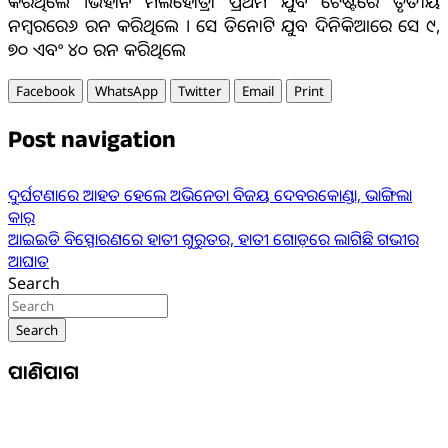
କରିଥିଲେ ।ଭିହାନ ମଲହୋତ୍ରା ପ୍ରଥମ ଯୁବ ଟେଷ୍ଟରେ ତୃତୀୟ
ନମ୍ବରରେ୬ ରନ କରିଥିଲେ । ସେ ତିନୋଟି ଯୁବ ଦିନିକିଆରେ ସେ ୯,
୭୦ ଏବଂ ୪୦ ରନ କରିଥିଲେ
Facebook
WhatsApp
Twitter
Email
Print
Post navigation
ଦୁର୍ଘଟଣାରେ ଆହତ ହେଲେ ଅଭିନେତା ବିଜୟ ଦେବରକୋଣ୍ଡା, ଭାଙ୍ଗିଲା
କାର୍
ଆଇଇଡି ବିସ୍ପୋରଣରେ ହାତୀ ଗୁରୁତର, ହାତୀ ଗୋଡ଼ରେ ଲାଗିଛି ଗଭୀର
ଆଘାତ
Search
Search
ପାଣିପାଗ