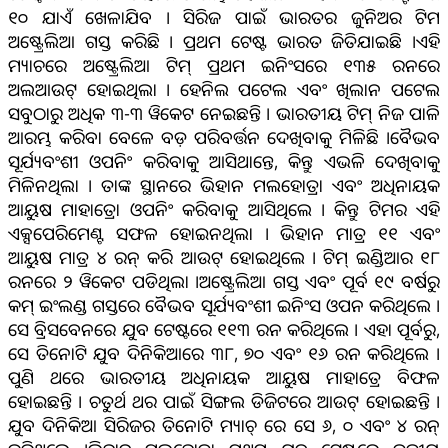
୧୦ ଯାଏଁ ଖେଳାଯିବ । ସିରିଜ ପାଇଁ ଭାରତର ଜୁନିଅର ଟିମ
ଅଷ୍ଟ୍ରେଲିଆ ଗସ୍ତ କରିଛି । ପ୍ରଥମ ଟେଷ୍ଟ ଭାରତ ଜିତିଯାଇଛି ।ଏହି
ମ୍ୟାଚରେ ଅଷ୍ଟ୍ରେଲିଆ ଟିମ୍ ପ୍ରଥମ ଇନିଂସରେ ୧୩୫ ରନରେ
ଅଲଆଉଟ୍ ହୋଇଥିଲା । ହେନିଲ ପଟେଲ ଏବଂ ଖିଲାନ ପଟେଲ
ସବୁଠାରୁ ଅଧିକ ୩-୩ ୱିକେଟ ନେଇଛନ୍ତି । ଭାରତୀୟ ଟିମ୍ ନିଜ ପାଳି
ଆରମ୍ଭ କରିବା ବେଳେ ବଡ଼ ପରିବର୍ତ୍ତନ ଦେଖିବାକୁ ମିଳିଛି ।ବୈଭବ
ସୂର୍ଯ୍ୟବଂଶୀ ଓପନିଂ କରିବାକୁ ଆସିଥାନ୍ତେ, କିନ୍ତୁ ଏଭଳି ଦେଖିବାକୁ
ମିଳିନଥିଲା । ତାଙ୍କ ସ୍ଥାନରେ ଭିହାନ ମଲହୋତ୍ରା ଏବଂ ଅଧିନାୟକ
ଆୟୁଷ ମାହାତ୍ରୋ ଓପନିଂ କରିବାକୁ ଆସିଥିଲେ । କିନ୍ତୁ ଟିମର ଏହି
ଏକ୍ସପେରିମେଣ୍ଟ ସଫଳ ହୋଇନଥିଲା । ଭିହାନ ମାତ୍ର ୧୧ ଏବଂ
ଆୟୁଷ ମାତ୍ର ୪ ରନ୍ କରି ଆଉଟ୍ ହୋଇଥିଲେ । ଟିମ୍ ଇଣ୍ଡିଆର ୧୮
ରନରେ ୨ ୱିକେଟ ପଡିଥିଲା ।ଅଷ୍ଟ୍ରେଲିଆ ଗସ୍ତ ଏବଂ ପୂର୍ବ ୧୯ ବର୍ଷରୁ
କମ୍ ଇଂଲଣ୍ଡ ଗସ୍ତରେ ବୈଭବ ସୂର୍ଯ୍ୟବଂଶୀ ଇନିଂସ ଓପନ କରିଥିଲେ ।
ସେ ବ୍ରିସବେନରେ ଯୁବ ଟେଷ୍ଟରେ ୧୧୩ ରନ କରିଥିଲେ । ଏହା ପୂର୍ବରୁ,
ସେ ତିନୋଟି ଯୁବ ଦିନିକିଆରେ ୩୮, ୭୦ ଏବଂ ୧୬ ରନ କରିଥିଲେ ।
ପୁଣି ଥରେ ଭାରତୀୟ ଅଧିନାୟକ ଆୟୁଷ ମାହାତ୍ରେ ବିଫଳ
ହୋଇଛନ୍ତି । ଚତୁର୍ଥ ଥର ପାଇଁ ସିଙ୍ଗଲ ଡିଜିଟରେ ଆଉଟ୍ ହୋଇଛନ୍ତି ।
ଯୁବ ଦିନିକିଆ ସିରିଜର ତିନୋଟି ମ୍ୟାଚ୍ ରେ ସେ ୬, ୦ ଏବଂ ୪ ରନ୍