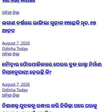
You may Missed
ଓଡ଼ିଶା
ଜିଲ୍ଲା
ଲଗାଣ ବର୍ଷାରେ ଭାଙ୍ଗିଲା ଗୁହାଳ ୧୧ଛେଳି ମୃତ, ୧୫
ଆହତ
August 7, 2026
Odisha Today
ଓଡ଼ିଶା
ଜିଲ୍ଲା
ଚୌଦ୍ୱାର ପୌରପାଳିକାରେ ପେଭର ବ୍ଲକ ରାସ୍ତା ନିର୍ମାଣ:
ନିୟମାନୁଯାୟୀ ହେଉଛି କି?
August 7, 2026
Odisha Today
ଓଡ଼ିଶା
ଜିଲ୍ଲା
ନିଶାଶକ୍ତ ଯୁବକକୁ ଉଦ୍ଧାର କରି ଚିକିତ୍ସା ପରେ ଘରକୁ