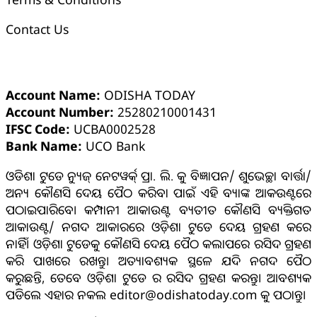
Contact Us
ଓଡ଼ିଶା ଟୁଡେ ବ୍ୟାଙ୍କ୍ ଆକାଉଣ୍ଟ ସମ୍ପର୍କୀୟ ସୂଚନା
Account Name:
ODISHA TODAY
Account Number:
25280210001431
IFSC Code:
UCBA0002528
Bank Name:
UCO Bank
ଓଡିଶା ଟୁଡେ ନ୍ୟୁଜ୍ ନେଟୱର୍କ୍ ପ୍ରା. ଲି. କୁ ବିଜ୍ଞାପନ/ ଶୁଭେଚ୍ଛା ବାର୍ତ୍ତା/
ଅନ୍ୟ କୌଣସି ଦେୟ ପୈଠ କରିବା ପାଇଁ ଏହି ବ୍ୟାଙ୍କ ଆକଉଣ୍ଟରେ
ପଠାଇପାରିବେ। କମ୍ପାନୀ ଆକାଉଣ୍ଟ ବ୍ୟତୀତ କୌଣସି ବ୍ୟକ୍ତିଗତ
ଆକାଉଣ୍ଟ/ ନଗଦ ଆକାରରେ ଓଡ଼ିଶା ଟୁଡେ ଦେୟ ଗ୍ରହଣ କରେ
ନାହିଁ। ଓଡ଼ିଶା ଟୁଡେକୁ କୌଣସି ଦେୟ ପୈଠ କଲାପରେ ରସିଦ ଗ୍ରହଣ
କରି ପାଖରେ ରଖନ୍ତୁ। ଅତ୍ୟାବଶ୍ୟକ ସ୍ଥଳେ ଯଦି ନଗଦ ପୈଠ
କରୁଛନ୍ତି, ତେବେ ଓଡ଼ିଶା ଟୁଡେ ର ରସିଦ ଗ୍ରହଣ କରନ୍ତୁ। ଆବଶ୍ୟକ
ପଡିଲେ ଏହାର ନକଲ editor@odishatoday.com କୁ ପଠାନ୍ତୁ।