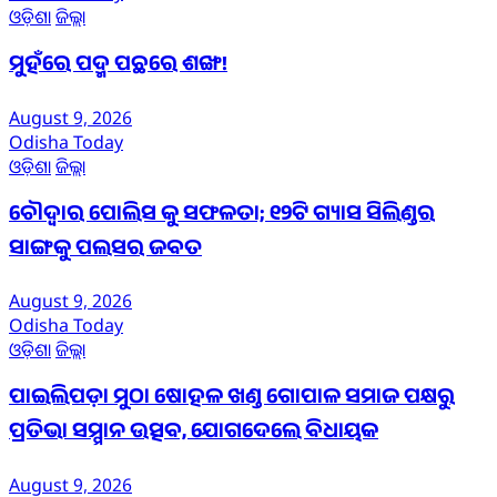
ଓଡ଼ିଶା
ଜିଲ୍ଲା
ମୁହଁରେ ପଦ୍ମ ପଛରେ ଶଙ୍ଖ!
August 9, 2026
Odisha Today
ଓଡ଼ିଶା
ଜିଲ୍ଲା
ଚୌଦ୍ଵାର ପୋଲିସ କୁ ସଫଳତା; ୧୨ଟି ଗ୍ୟାସ ସିଲିଣ୍ଡର
ସାଙ୍ଗକୁ ପଲସର ଜବତ
August 9, 2026
Odisha Today
ଓଡ଼ିଶା
ଜିଲ୍ଲା
ପାଇଲିପଡ଼ା ମୁଠା ଷୋହଳ ଖଣ୍ଡ ଗୋପାଳ ସମାଜ ପକ୍ଷରୁ
ପ୍ରତିଭା ସମ୍ମାନ ଉତ୍ସବ, ଯୋଗଦେଲେ ବିଧାୟକ
August 9, 2026