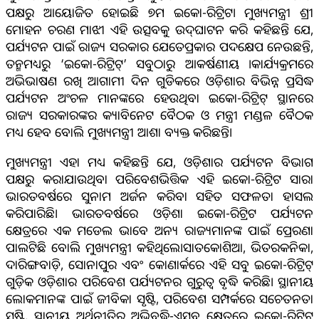
ପକ୍ଷରୁ ଆୟୋଜିତ ହୋଇଛି ୭ମ ଇକୋ-ରିଟ୍ରିଟ। ମୁଖ୍ୟମନ୍ତ୍ରୀ ଶ୍ରୀ
ମୋହନ ଚରଣ ମାଝୀ ଏହି ଉତ୍ସବକୁ ଉଦ୍‌ଘାଟନ କରି କହିଛନ୍ତି ଯେ,
ପର୍ଯ୍ୟଟନ ପାଇଁ ରାଜ୍ୟ ସରକାର ଯେତେପ୍ରକାର ପଦକ୍ଷେପ ନେଉଛନ୍ତି,
ତନ୍ମମଧ୍ୟରୁ ‘ଇକୋ-ରିଟ୍ରିଟ୍’ ସବୁଠାରୁ ଆକର୍ଷଣୀୟ ।କାର୍ଯ୍ୟକ୍ରମରେ
ଅଭିଭାଷଣ ରଖି ଆଗାମୀ ଦିନ ଗୁଡିକରେ ଓଡ଼ିଶାର ବିଭିନ୍ନ ପ୍ରସିଦ୍ଧ
ପର୍ଯ୍ୟଟନ ଅଂଚଳ ମାନଙ୍କରେ ହେଉଥିବା ଇକୋ-ରିଟ୍ରିଟ୍ ସ୍ଥାନରେ
ରାଜ୍ୟ ସରକାରଙ୍କର କ୍ୟାବିନେଟ ବୈଠକ ଓ ମନ୍ତ୍ରୀ ମଣ୍ଡଳ ବୈଠକ
ମଧ୍ୟ ହେବ ବୋଲି ମୁଖ୍ୟମନ୍ତ୍ରୀ ଆଶା ବ୍ୟକ୍ତ କରିଛନ୍ତି।
ମୁଖ୍ୟମନ୍ତ୍ରୀ ଏହା ମଧ୍ୟ କହିଛନ୍ତି ଯେ, ଓଡ଼ିଶାର ପର୍ଯ୍ୟଟନ ବିଭାଗ
ପକ୍ଷରୁ କରାଯାଉଥିବା ପରିବେଶଭିତ୍ତିକ ଏହି ଇକୋ-ରିଟ୍ରିଟ ସାରା
ଭାରତବର୍ଷରେ ସୁନାମ ଅର୍ଜନ କରିବା ସହିତ ସଫଳତା ହାସଲ
କରିପାରିଛି। ଭାରତବର୍ଷରେ ଓଡ଼ିଶା ଇକୋ-ରିଟ୍ରିଟ ପର୍ଯ୍ୟଟନ
କ୍ଷେତ୍ରରେ ଏକ ମଡେଲ ଭାବେ ଅନ୍ୟ ରାଜ୍ୟମାନଙ୍କ ପାଇଁ ପ୍ରେରଣା
ପାଲଟିଛି ବୋଲି ମୁଖ୍ୟମନ୍ତ୍ରୀ କହିଥିଲେ।ସାତକୋଶିଆ, ଭିତରକନିକା,
ଦାରିଙ୍ଗବାଡ଼ି, ସୋନାପୁର ଏବଂ କୋଣାର୍କରେ ଏହି ସବୁ ଇକୋ-ରିଟ୍ରିଟ୍
ଗୁଡ଼ିକ ଓଡ଼ିଶାର ପରିବେଶ ପର୍ଯ୍ୟଟନର ଗୁରୁତ୍ୱ ବୃଦ୍ଧି କରିଛି। ସ୍ଥାନୀୟ
ଲୋକମାନଙ୍କ ପାଇଁ ଜୀବିକା ସୃଷ୍ଟି, ପରିବେଶ ସମ୍ପର୍କରେ ସଚେତନତା
ସୃଷ୍ଟି, ସ୍ଥାନୀୟ ଅର୍ଥନୀତିର ଅଭିବୃଦ୍ଧି-ଏସବୁ କ୍ଷେତ୍ରରେ ଇକୋ-ରିଟ୍ରିଟ୍