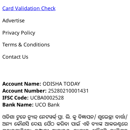
Card Validation Check
Advertise
Privacy Policy
Terms & Conditions
Contact Us
ଓଡ଼ିଶା ଟୁଡେ ବ୍ୟାଙ୍କ୍ ଆକାଉଣ୍ଟ ସମ୍ପର୍କୀୟ ସୂଚନା
Account Name:
ODISHA TODAY
Account Number:
25280210001431
IFSC Code:
UCBA0002528
Bank Name:
UCO Bank
ଓଡିଶା ଟୁଡେ ନ୍ୟୁଜ୍ ନେଟୱର୍କ୍ ପ୍ରା. ଲି. କୁ ବିଜ୍ଞାପନ/ ଶୁଭେଚ୍ଛା ବାର୍ତ୍ତା/
ଅନ୍ୟ କୌଣସି ଦେୟ ପୈଠ କରିବା ପାଇଁ ଏହି ବ୍ୟାଙ୍କ ଆକଉଣ୍ଟରେ