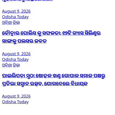
August 9, 2026
Odisha Today
ଓଡ଼ିଶା
ଜିଲ୍ଲା
ଚୌଦ୍ଵାର ପୋଲିସ କୁ ସଫଳତା; ୧୨ଟି ଗ୍ୟାସ ସିଲିଣ୍ଡର
ସାଙ୍ଗକୁ ପଲସର ଜବତ
August 9, 2026
Odisha Today
ଓଡ଼ିଶା
ଜିଲ୍ଲା
ପାଇଲିପଡ଼ା ମୁଠା ଷୋହଳ ଖଣ୍ଡ ଗୋପାଳ ସମାଜ ପକ୍ଷରୁ
ପ୍ରତିଭା ସମ୍ମାନ ଉତ୍ସବ, ଯୋଗଦେଲେ ବିଧାୟକ
August 9, 2026
Odisha Today
ଆମ ବିଷୟରେ