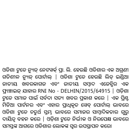
ଓଡିଶା ଟୁଡେ ନ୍ୟୁଜ୍ ନେଟୱର୍କ୍ ପ୍ରା. ଲି. ହେଉଛି ଓଡିଶାର ଏକ ଅଗ୍ରଣୀ
ଗତିଶୀଳ ନ୍ୟୁଜ୍ ପୋର୍ଟାଲ୍ | ଓଡିଶା ଟୁଡେ ହେଉଛି ଲିଡ୍ ଇଣ୍ଡିଆ
ଜାତୀୟ ଖବରକାଗଜ ଏବଂ ଜାତୀୟ ସମ୍ବାଦ ଏଜେନ୍ସିର ଏକ
ଫ୍ରାଞ୍ଚାଇଜ୍ ଯାହାର RNI No - DELHIN/2015/64915 | ଓଡ଼ିଶା
ଟୁଡେ ସମାଜ ପାଇଁ ସର୍ବଦା ସତ୍ୟ ଖବର ପ୍ରକାଶ କରେ | ଏକ ପ୍ରିଣ୍ଟ
ମିଡିଆ ପାର୍ଟନର ଏବଂ ଏହାର ପ୍ରାଧିକୃତ ୱେବ୍ ପୋର୍ଟାଲ୍ ଭାବରେ
ଓଡିଶା ଟୁଡେ ଚତୁର୍ଥ ସ୍ତମ୍ଭ ଭାବରେ ସମାଜର ସାମ୍ବାଦିକତାର ଗୁରୁ
ଦାୟିତ୍ବ ବହନ କରେ | ଓଡ଼ିଶା ଟୁଡେ ନିର୍ଭୀକ ଓ ନିରପେକ୍ଷ ଭାବରେ
ସମସ୍ତଙ୍କ ଆଗରେ ଓଡିଶାର ଲୋକଙ୍କ ସ୍ୱର ଉପସ୍ଥାପନ କରେ।