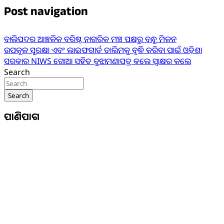
Post navigation
ବାଲିପଦର ଆଞ୍ଚଳିକ ବରିଷ୍ଠ ନାଗରିକ ମଞ୍ଚ ପକ୍ଷରୁ ବନ୍ଧୁ ମିଳନ
ଉପକୂଳ ସୁରକ୍ଷା ଏବଂ ଲାଇଫଗାର୍ଡ ତାଲିମକୁ ବୃଦ୍ଧି କରିବା ପାଇଁ ଓଡ଼ିଶା
ସରକାର NIWS ଗୋଆ ସହିତ ବୁଝାମଣାପତ୍ର କଲେ ସ୍ୱାକ୍ଷର କଲେ
Search
Search
ପାଣିପାଗ