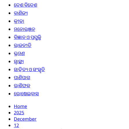
ଦେଶ ବିଦେଶ
ବାଣିଜ୍ୟ
କ୍ରୀଡା
ମନୋରଞ୍ଜନ
ବିଜ୍ଞାନ ଓ ପ୍ରଯୁକ୍ତି
ରାଜନୀତି
ଭ୍ରମଣ
ସ୍ୱାସ୍ଥ୍ୟ
ସାହିତ୍ୟ ଓ ସଂସ୍କୃତି
ପାଣିପାଗ
ରାଶିଫଳ
ରୋଷେଇବାସ
Home
2025
December
12