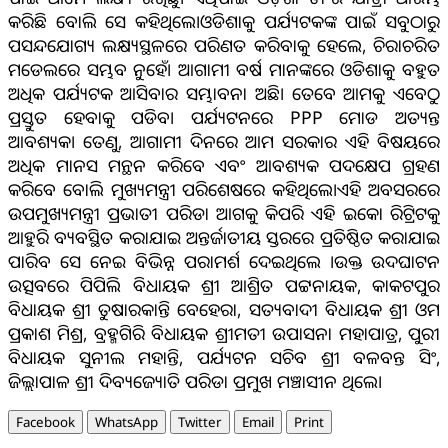
କରିଛି ବୋଲି ସେ କହିଥିଲେ।ଓଡିଶାକୁ ପର୍ଯ୍ୟଟକଙ୍କ ପାଇଁ ସବୁଠାରୁ
ପସନ୍ଦଯୋଗ୍ୟ ଲକ୍ଷ୍ୟସ୍ଥଳରେ ପରିଣତ କରିବାକୁ ହେଲେ, ଚିରାଚରିତ
ମଡେଲରେ ସମ୍ଭବ ନୁହେଁ। ଆଗାମୀ ବର୍ଷ ମାନଙ୍କରେ ଓଡିଶାକୁ ବହୁତ
ଅଧିକ ପର୍ଯ୍ୟଟକ ଆସିବାର ସମ୍ଭାବନା ଅଛି। ତେବେ ଆମକୁ ଏବେଠୁ
ପ୍ରସ୍ତୁତ ହେବାକୁ ପଡିବ। ପର୍ଯ୍ୟଟନରେ PPP ମୋଡ ଅତ୍ୟନ୍ତ
ଆବଶ୍ୟକ। ତେଣୁ, ଆଗାମୀ ଦିନରେ ଆମ ସରକାର ଏହି ବିଷୟରେ
ଅଧିକ ମାନସ ମନ୍ଥନ କରିବେ ଏବଂ ଆବଶ୍ୟକ ପଦକ୍ଷେପ ଗ୍ରହଣ
କରିବେ ବୋଲି ମୁଖ୍ୟମନ୍ତ୍ରୀ ପରିଶେଷରେ କହିଥିଲେ।ଏହି ଅବସରରେ
ଉପମୁଖ୍ୟମନ୍ତ୍ରୀ ପ୍ରଭାତୀ ପରିଡା ଆଗକୁ କିପରି ଏହି ଇକୋ ରିଟ୍ରିଟକୁ
ଆହୁରି ବ୍ୟବସ୍ଥିତ କରାଯାଇ ଅନ୍ତର୍ଜାତୀୟ ସ୍ତରରେ ପ୍ରତିଷ୍ଠିତ କରାଯାଇ
ପାରିବ ସେ ନେଇ ବିଭିନ୍ନ ପରାମର୍ଶ ଦେଇଥିଲେ ।ଉକ୍ତ ଉଦଘାଟନ
ଉତ୍ସବରେ ପିପିଲି ବିଧାୟକ ଶ୍ରୀ ଆଶ୍ରିତ ପଟ୍ଟନାୟକ, କାକଟପୁର
ବିଧାୟକ ଶ୍ରୀ ତୁଷାରକାନ୍ତି ବେହେରା, ସତ୍ୟବାଦୀ ବିଧାୟକ ଶ୍ରୀ ଓମ
ପ୍ରକାଶ ମିଶ୍ର, ବ୍ରହ୍ମଗିରି ବିଧାୟକ ଶ୍ରୀମତୀ ଉପାସନା ମହାପାତ୍ର, ପୁରୀ
ବିଧାୟକ ସୁନୀଲ ମହାନ୍ତି, ପର୍ଯ୍ୟଟନ ସଚିବ ଶ୍ରୀ ବଳବନ୍ତ ସିଂ,
ଜିଲ୍ଲାପାଳ ଶ୍ରୀ ଦିବ୍ୟଜ୍ୟୋତି ପରିଡା ପ୍ରମୁଖ ମଞ୍ଚାସୀନ ଥିଲେ।
Facebook
WhatsApp
Twitter
Email
Print