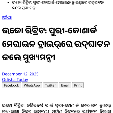
ଇକୋ ରିଟ୍ରିଟ: ପୁରୀ-କୋଣାର୍କ ମେରାଇନ ଡ୍ରାଇଭ୍‌ରେ ଉଦ୍‌ଘାଟନ
କଲେ ମୁଖ୍ୟମନ୍ତ୍ରୀ
ଓଡ଼ିଶା
ଇକୋ ରିଟ୍ରିଟ: ପୁରୀ-କୋଣାର୍କ
ମେରାଇନ ଡ୍ରାଇଭ୍‌ରେ ଉଦ୍‌ଘାଟନ
କଲେ ମୁଖ୍ୟମନ୍ତ୍ରୀ
December 12, 2025
Odisha Today
Facebook
WhatsApp
Twitter
Email
Print
ଇକୋ ରିଟ୍ରିଟ: ଚଳିତବର୍ଷ ପାଇଁ ପୁରୀ-କୋଣାର୍କ ମେରାଇନ ଡ୍ରାଇଭ୍‌
ମୁଖ୍ୟରାସ୍ତା ନିକଟ ରାମଚଣ୍ଡୀ ମୁହାଁଣ ନିକଟରେ ପର୍ଯ୍ୟଟନ ବିଭାଗ