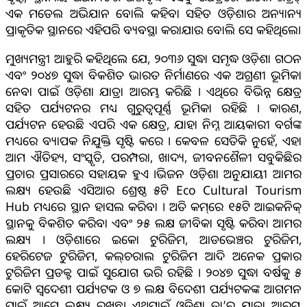
ଏକ ମଡେଲ ଅଭିଯାନ ବୋଲି କହିବା ସହିତ ଓଡ଼ିଶାର ଅନ୍ୟାନ୍ୟ
ପ୍ରାକୃତିକ ସ୍ଥାନରେ ଏହିପରି ବ୍ୟବସ୍ଥା କରାଯାଉ ବୋଲି ସେ କହିଥିଲେ।
ମୁଖ୍ୟମନ୍ତ୍ରୀ ଆହୁରି କହିଥିଲେ ଯେ, ୨୦୩୬ ସୁଦ୍ଧା ସମୃଦ୍ଧ ଓଡ଼ିଶା ଗଠନ
ଏବଂ ୨୦୪୭ ସୁଦ୍ଧା ବିକଶିତ ଭାରତ ନିର୍ମାଣରେ ଏକ ଅଗ୍ରଣୀ ଭୂମିକା
ନେବା ପାଇଁ ଓଡ଼ିଶା ଯାତ୍ରା ଆରମ୍ଭ କରିଛି । ଏଥିରେ ବିଭିନ୍ନ କ୍ଷେତ୍ର
ସହିତ ପର୍ଯ୍ୟଟନର ମଧ୍ୟ ଗୁରୁତ୍ୱପୂର୍ଣ୍ଣ ଭୂମିକା ରହିଛି । କାରଣ,
ପର୍ଯ୍ୟଟନ ହେଉଛି ଏପରି ଏକ କ୍ଷେତ୍ର, ଯାହା ନିମ୍ନ ଆୟକାରୀ ବର୍ଗଙ୍କ
ମଧ୍ୟରେ ବ୍ୟାପକ ନିଯୁକ୍ତି ସୃଷ୍ଟି କରେ । କେବଳ ସେତିକି ନୁହେଁ, ଏହା
ଆମ ଐତିହ୍ୟ, ସଂସ୍କୃତି, ପରମ୍ପରା, ଖାଦ୍ୟ, ଜୀବନଶୈଳୀ ସବୁକିଛିର
ପ୍ରଚାର ପ୍ରସାରରେ ସହାୟକ ହୁଏ ।ଭିଜନ ଓଡ଼ିଶା ଅନୁଯାୟୀ ଆମର
ଲକ୍ଷ୍ୟ ହେଉଛି ଏସିଆର ଶ୍ରେଷ୍ଠ ୫ଟି Eco Cultural Tourism
Hub ମଧ୍ୟରେ ସ୍ଥାନ ହାସଲ କରିବା । ଅତି କମ୍‌ରେ ୧୫ଟି ଆଇକନିକ୍
ସ୍ଥାନକୁ ବିକଶିତ କରିବା ଏବଂ ୨୫ ଲକ୍ଷ ଜୀବିକା ସୃଷ୍ଟି କରିବା ଆମର
ଲକ୍ଷ୍ୟ । ଓଡ଼ିଶାରେ ଇକୋ ଟୁରିଜିମ, ଆଡଭେଞ୍ଚର ଟୁରିଜିମ,
ହେରିଟେଜ ଟୁରିଜିମ, କଲ୍‌ଚରାଲ ଟୁରିଜିମ ଆଦି ଅନେକ ପ୍ରକାର
ଟୁରିଜିମ ପ୍ରଡକ୍ଟ ପାଇଁ ସୁଯୋଗ ଭରି ରହିଛି । ୨୦୪୭ ସୁଦ୍ଧା ବର୍ଷକୁ ୫
କୋଟି ସ୍ୱଦେଶୀ ପର୍ଯ୍ୟଟକ ଓ ୭ ଲକ୍ଷ ବିଦେଶୀ ପର୍ଯ୍ୟଟକଙ୍କ ଆଗମନ
ପାଇଁ ଆମେ ଲକ୍ଷ୍ୟ ରଖିଛୁ। ଏଥିପାଇଁ ଓଡ଼ିଶା ତା’ର ଯାତ୍ରା ଆରମ୍ଭ