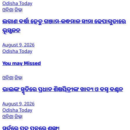
Odisha Today
ଓଡ଼ିଶା
ଜିଲ୍ଲା
ଲଗାଣ ବର୍ଷା ହେତୁ ଗଞ୍ଜାମ-କନ୍ଧମାଳ ସୀମା ଢେପାଗୁଡାରେ
ଭୂସ୍ଖଳନ
August 9, 2026
Odisha Today
You may Missed
ଓଡ଼ିଶା
ଜିଲ୍ଲା
ଭାଇଙ୍କ ସ୍ମୃତିରେ ପ୍ରଧାନ ଶିକ୍ଷୟିତ୍ରୀଙ୍କ ଖାଦ୍ୟ ଓ ବସ୍ତ୍ର ବଣ୍ଟନ
August 9, 2026
Odisha Today
ଓଡ଼ିଶା
ଜିଲ୍ଲା
ମୁହଁରେ ପଦ୍ମ ପଛରେ ଶଙ୍ଖ!