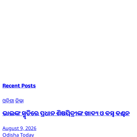
Recent Posts
ଓଡ଼ିଶା
ଜିଲ୍ଲା
ଭାଇଙ୍କ ସ୍ମୃତିରେ ପ୍ରଧାନ ଶିକ୍ଷୟିତ୍ରୀଙ୍କ ଖାଦ୍ୟ ଓ ବସ୍ତ୍ର ବଣ୍ଟନ
August 9, 2026
Odisha Today