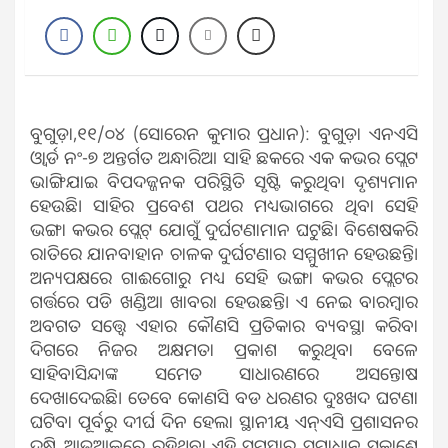
ବୁଗୁଡ଼ା,୧୧/୦୪ (ସୋରେନ କୁମାର ପ୍ରଧାନ): ବୁଗୁଡ଼ା ଏନଏସି
ଓ୍ବାର୍ଡ ନଂ-୭ ଅନ୍ତର୍ଗତ ଅନ୍ଧାରିଆ ସାହି ଛକରେ ଏକ କଭର ପ୍ଲେଟ
ଭାଙ୍ଗିଯାଇ ବିପଦଜ୍ଜନକ ପରିସ୍ଥିତି ସୃଷ୍ଟି କରୁଥିବା ଦୃଶ୍ୟମାନ
ହେଉଛି। ସାହିର ପ୍ରବେଶ ପଥର ମଧ୍ୟଭାଗରେ ଥିବା ସେହି
ଭଙ୍ଗା କଭର ପ୍ଲେଟ୍ ଯୋଗୁଁ ଦୁର୍ଘଟଣାମାନ ଘଟୁଛି। ବିଶେଷକରି
ରାତିରେ ଯାନବାହାନ ଚାଳକ ଦୁର୍ଘଟଣାର ସମ୍ମୁଖୀନ ହେଉଛନ୍ତି।
ଅନ୍ୟପକ୍ଷରେ ଗାଈଗୋରୁ ମଧ୍ୟ ସେହି ଭଙ୍ଗା କଭର ପ୍ଲେଟର
ଗର୍ତ୍ତରେ ପଡି ଖଣ୍ଡିଆ ଖାବରା ହେଉଛନ୍ତି। ଏ ନେଇ ବାରମ୍ବାର
ଅବଗତ ସତ୍ତ୍ବେ ଏହାର କୌଣସି ପ୍ରତିକାର ବ୍ୟବସ୍ଥା କରିବା
ଦିଗରେ ନିଜର ଅକ୍ଷମତା ପ୍ରକାଶ କରୁଥିବା ବେଳେ
ସାହିବାସିନ୍ଦାଙ୍କ ସମେତ ସାଧାରଣରେ ଅସନ୍ତୋଷ
ଦେଖାଦେଇଛି। ତେବେ କୋଣସି ବଡ ଧରଣର ଦୁଃଖଦ ଘଟଣା
ଘଟିବା ପୂର୍ବରୁ ଦୀର୍ଘ ଦିନ ହେଲା ସ୍ଥାନୀୟ ଏନ୍ଏସି ପ୍ରଶାସନର
ଦୃଷ୍ଟି ଆଢୁଆଳରେ ରହିଥିବା ଏହି ସମସ୍ଯାର ସମାଧାନ ସକାଶେ