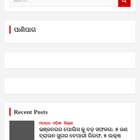
e
a
r
c
h
ପାଣିପାଗ
Recent Posts
ଅପରାଧ
ଓଡ଼ିଶା
ଜିଲ୍ଲା
ଭଞ୍ଜନଗର ପୋଲିସ କୁ ବଡ଼ ସଫଳତା: ୫ ଜଣ
ବ୍ରାଉନ ସୁଗର ବେପାରୀ ଗିରଫ, ୫ ଲକ୍ଷ