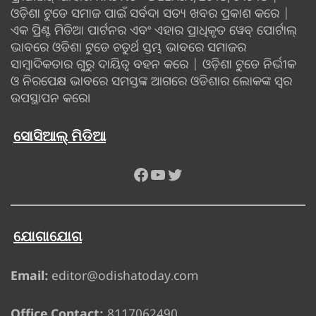
ଓଡ଼ିଶା ଟୁଡେ ସମାଜ ପାଇଁ ସର୍ବଦା ସତ୍ୟ ଖବର ପ୍ରକାଶ କରେ |
ଏକ ପ୍ରିଣ୍ଟ ମିଡିଆ ପାର୍ଟନର ଏବଂ ଏହାର ପ୍ରାଧିକୃତ ୱେବ୍ ପୋର୍ଟାଲ୍
ଭାବରେ ଓଡିଶା ଟୁଡେ ଚତୁର୍ଥ ସ୍ତମ୍ଭ ଭାବରେ ସମାଜର
ସାମ୍ବାଦିକତାର ଗୁରୁ ଦାୟିତ୍ବ ବହନ କରେ | ଓଡ଼ିଶା ଟୁଡେ ନିର୍ଭୀକ
ଓ ନିରପେକ୍ଷ ଭାବରେ ସମସ୍ତଙ୍କ ଆଗରେ ଓଡିଶାର ଲୋକଙ୍କ ସ୍ୱର
ଉପସ୍ଥାପନ କରେ।
ସୋସିଆଲ୍ ମିଡିଆ
Facebook
YouTube
Twitter
ଯୋଗାଯୋଗ
Email:
editor@odishatoday.com
Office Contact:
8117062490