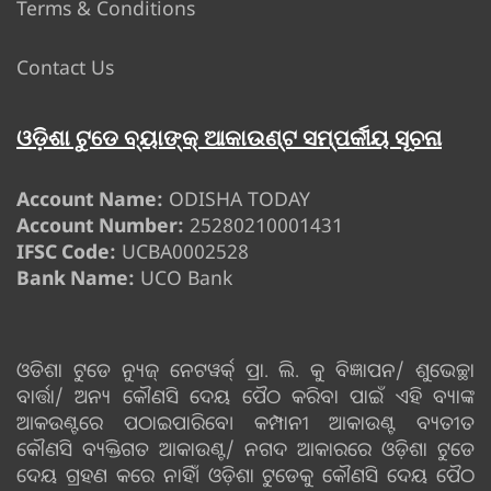
Terms & Conditions
Contact Us
ଓଡ଼ିଶା ଟୁଡେ ବ୍ୟାଙ୍କ୍ ଆକାଉଣ୍ଟ ସମ୍ପର୍କୀୟ ସୂଚନା
Account Name:
ODISHA TODAY
Account Number:
25280210001431
IFSC Code:
UCBA0002528
Bank Name:
UCO Bank
ଓଡିଶା ଟୁଡେ ନ୍ୟୁଜ୍ ନେଟୱର୍କ୍ ପ୍ରା. ଲି. କୁ ବିଜ୍ଞାପନ/ ଶୁଭେଚ୍ଛା
ବାର୍ତ୍ତା/ ଅନ୍ୟ କୌଣସି ଦେୟ ପୈଠ କରିବା ପାଇଁ ଏହି ବ୍ୟାଙ୍କ
ଆକଉଣ୍ଟରେ ପଠାଇପାରିବେ। କମ୍ପାନୀ ଆକାଉଣ୍ଟ ବ୍ୟତୀତ
କୌଣସି ବ୍ୟକ୍ତିଗତ ଆକାଉଣ୍ଟ/ ନଗଦ ଆକାରରେ ଓଡ଼ିଶା ଟୁଡେ
ଦେୟ ଗ୍ରହଣ କରେ ନାହିଁ। ଓଡ଼ିଶା ଟୁଡେକୁ କୌଣସି ଦେୟ ପୈଠ