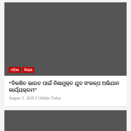
ଓଡ଼ିଶା
ଜିଲ୍ଲା
“ବିକଶିତ ଭାରତ ପାଇଁ ନିଶାମୁକ୍ତ ଯୁବ ସଂକଳ୍ପ ଅଭିଯାନ
କାର୍ଯ୍ୟକ୍ରମ”
August 3, 2026
Odisha Today