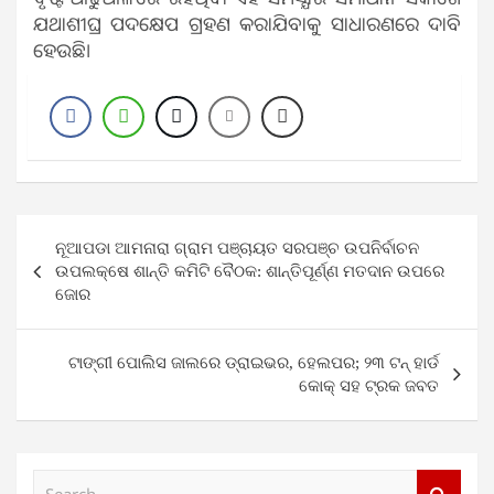
ଯଥାଶୀଘ୍ର ପଦକ୍ଷେପ ଗ୍ରହଣ କରାଯିବାକୁ ସାଧାରଣରେ ଦାବି
ହେଉଛି।
Post
ନୂଆପଡା ଆମନାରା ଗ୍ରାମ ପଞ୍ଚାୟତ ସରପଞ୍ଚ ଉପନିର୍ବାଚନ
navigation
ଉପଲକ୍ଷେ ଶାନ୍ତି କମିଟି ବୈଠକ: ଶାନ୍ତିପୂର୍ଣ୍ଣ ମତଦାନ ଉପରେ
ଜୋର
ଟାଙ୍ଗୀ ପୋଲିସ ଜାଲରେ ଡ୍ରାଇଭର, ହେଲପର; ୨୩ ଟନ୍ ହାର୍ଡ
କୋକ୍ ସହ ଟ୍ରକ ଜବତ
S