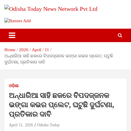
Skip
to
content
Breaking News | Odisha News | India News | World News |
Odisha Today News Network Pvt
Odisha Today
Ltd
Home
2026
April
11
ଅନ୍ଧାରିଆ ସାହି ଛକରେ ବିପଦଜ୍ଜନକ ଭଙ୍ଗା କଭର ପ୍ଲେଟ, ଘଟୁଛି
ଦୁର୍ଘଟଣା, ପ୍ରତିକାର ଦାବି
ଓଡ଼ିଶା
ଅନ୍ଧାରିଆ ସାହି ଛକରେ ବିପଦଜ୍ଜନକ
ଭଙ୍ଗା କଭର ପ୍ଲେଟ, ଘଟୁଛି ଦୁର୍ଘଟଣା,
ପ୍ରତିକାର ଦାବି
April 11, 2026
Odisha Today