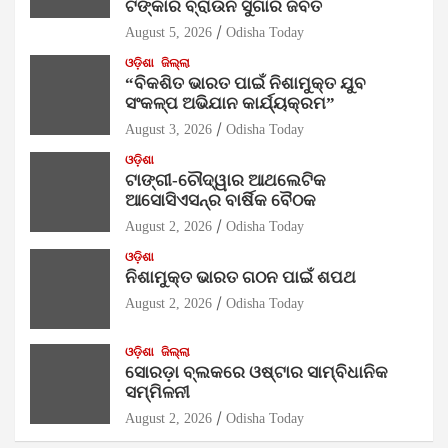
ଟଙ୍କାର ବ୍ରାଉନ ସୁଗାର ଜବତ
August 5, 2026
Odisha Today
ଓଡ଼ିଶା
ଜିଲ୍ଲା
“ବିକଶିତ ଭାରତ ପାଇଁ ନିଶାମୁକ୍ତ ଯୁବ
ସଂକଳ୍ପ ଅଭିଯାନ କାର୍ଯ୍ୟକ୍ରମ”
August 3, 2026
Odisha Today
ଓଡ଼ିଶା
ଟାଙ୍ଗୀ-ଚୌଦ୍ୱାର ଆଥଲେଟିକ
ଆସୋସିଏସନ୍‌ର ବାର୍ଷିକ ବୈଠକ
August 2, 2026
Odisha Today
ଓଡ଼ିଶା
ନିଶାମୁକ୍ତ ଭାରତ ଗଠନ ପାଇଁ ଶପଥ
August 2, 2026
Odisha Today
ଓଡ଼ିଶା
ଜିଲ୍ଲା
ସୋରଡ଼ା ବ୍ଲକରେ ଓଷ୍ଟାର ସାମ୍ବିଧାନିକ
ସମ୍ମିଳନୀ
August 2, 2026
Odisha Today