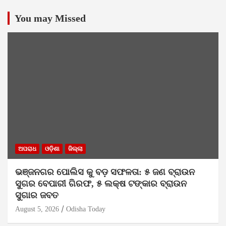
You may Missed
ଅପରାଧ
ଓଡ଼ିଶା
ଜିଲ୍ଲା
ଭଞ୍ଜନଗର ପୋଲିସ କୁ ବଡ଼ ସଫଳତା: ୫ ଜଣ ବ୍ରାଉନ
ସୁଗର ବେପାରୀ ଗିରଫ, ୫ ଲକ୍ଷ ଟଙ୍କାର ବ୍ରାଉନ
ସୁଗାର ଜବତ
August 5, 2026
Odisha Today