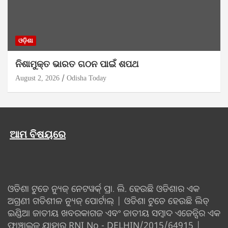
ଓଡ଼ିଶା
ନିଶାମୁକ୍ତ ଭାରତ ଗଠନ ପାଇଁ ଶପଥ
August 2, 2026
Odisha Today
ଆମ ବିଷୟରେ
ଓଡିଶା ଟୁଡେ ନ୍ୟୁଜ୍ ନେଟୱର୍କ୍ ପ୍ରା. ଲି. ହେଉଛି ଓଡିଶାର ଏକ
ଅଗ୍ରଣୀ ଗତିଶୀଳ ନ୍ୟୁଜ୍ ପୋର୍ଟାଲ୍ | ଓଡିଶା ଟୁଡେ ହେଉଛି ଲିଡ୍
ଇଣ୍ଡିଆ ଜାତୀୟ ଖବରକାଗଜ ଏବଂ ଜାତୀୟ ସମ୍ବାଦ ଏଜେନ୍ସିର ଏକ
ଫ୍ରାଞ୍ଚାଇଜ୍ ଯାହାର RNI No - DELHIN/2015/64915 |