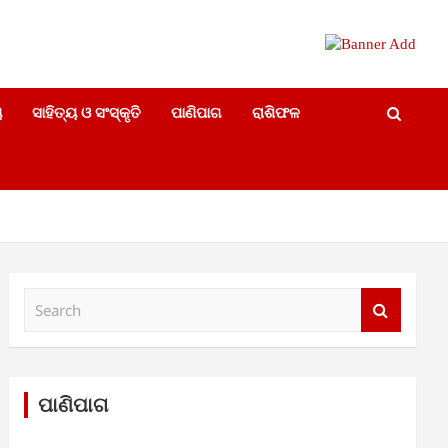
ୟ
ସାହିତ୍ୟ ଓ ସଂସ୍କୃତି
ପାଣିପାଗ
ରାଶିଫଳ
S
e
a
r
c
h
ପାଣିପାଗ