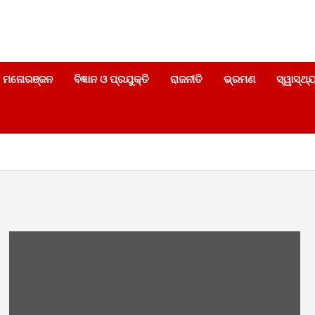
|
ମନୋରଞ୍ଜନ
ବିଜ୍ଞାନ ଓ ପ୍ରଯୁକ୍ତି
ରାଜନୀତି
ଭ୍ରମଣ
ସ୍ୱାସ୍ଥ୍