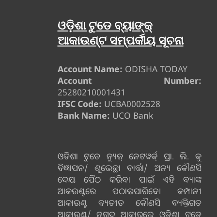
ଓଡ଼ିଶା ଟୁଡେ ବ୍ୟାଙ୍କ୍
ଆକାଉଣ୍ଟ ସମ୍ପର୍କୀୟ ସୂଚନା
Account Name:
ODISHA TODAY
Account Number:
25280210001431
IFSC Code:
UCBA0002528
Bank Name:
UCO Bank
ଓଡିଶା ଟୁଡେ ନ୍ୟୁଜ୍ ନେଟୱର୍କ୍ ପ୍ରା. ଲି. କୁ
ବିଜ୍ଞାପନ/ ଶୁଭେଚ୍ଛା ବାର୍ତ୍ତା/ ଅନ୍ୟ କୌଣସି
ଦେୟ ପୈଠ କରିବା ପାଇଁ ଏହି ବ୍ୟାଙ୍କ
ଆକଉଣ୍ଟରେ ପଠାଇପାରିବେ। କମ୍ପାନୀ
ଆକାଉଣ୍ଟ ବ୍ୟତୀତ କୌଣସି ବ୍ୟକ୍ତିଗତ
ଆକାଉଣ୍ଟ/ ନଗଦ ଆକାରରେ ଓଡ଼ିଶା ଟୁଡେ