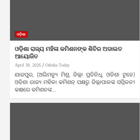
ଓଡ଼ିଶା
ଓଡ଼ିଶା ରାଜ୍ୟ ମହିଳା କମିଶନଙ୍କ ଶିବିର ଅଦାଲତ
ଆୟୋଜିତ
April 30, 2026
Odisha Today
ଯାଜପୁର, (ଅଭିମନ୍ୟୁ ମିଶ୍ର, ଜିଲ୍ଲା ପ୍ରତିନିଧି, ଓଡିଶା ଟୁଡେ)
ଓଡ଼ିଶା ରାଜ୍ୟ ମହିଳା କମିଶନ୍ ପକ୍ଷରୁ ଜିଲ୍ଲାପାଳଙ୍କ ସମ୍ମିଳନୀ
କକ୍ଷରେ କମିଶନଙ୍କ…