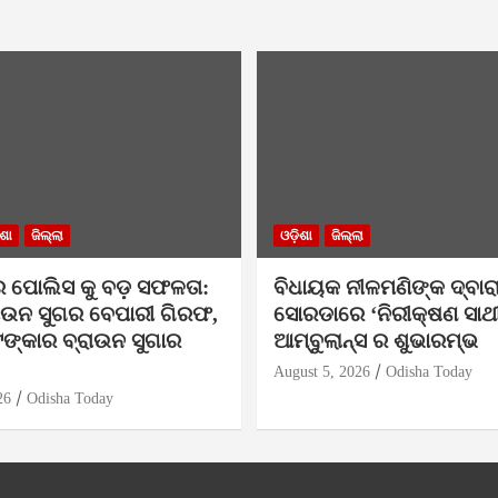
ିଶା
ଜିଲ୍ଲା
ଓଡ଼ିଶା
ଜିଲ୍ଲା
 ପୋଲିସ କୁ ବଡ଼ ସଫଳତା:
ବିଧାୟକ ନୀଳମଣିଙ୍କ ଦ୍ବାର
ାଉନ ସୁଗର ବେପାରୀ ଗିରଫ,
ସୋରଡାରେ ‘ନିରୀକ୍ଷଣ ସାଥ
ଙ୍କାର ବ୍ରାଉନ ସୁଗାର
ଆମ୍ବୁଲାନ୍ସ ର ଶୁଭାରମ୍ଭ
August 5, 2026
Odisha Today
26
Odisha Today