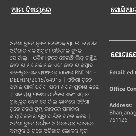
ଆମ ବିଷୟରେ
ସୋସିଆଲ
ଓଡିଶା ଟୁଡେ ନ୍ୟୁଜ୍ ନେଟୱର୍କ୍ ପ୍ରା. ଲି. ହେଉଛି
ଓଡିଶାର ଏକ ଅଗ୍ରଣୀ ଗତିଶୀଳ ନ୍ୟୁଜ୍
ଯୋଗାଯ
ପୋର୍ଟାଲ୍ | ଓଡିଶା ଟୁଡେ ହେଉଛି ଲିଡ୍ ଇଣ୍ଡିଆ
ଜାତୀୟ ଖବରକାଗଜ ଏବଂ ଜାତୀୟ ସମ୍ବାଦ
ଏଜେନ୍ସିର ଏକ ଫ୍ରାଞ୍ଚାଇଜ୍ ଯାହାର RNI No -
Email:
edi
DELHIN/2015/64915 | ଓଡ଼ିଶା ଟୁଡେ
ସମାଜ ପାଇଁ ସର୍ବଦା ସତ୍ୟ ଖବର ପ୍ରକାଶ କରେ
Office Con
| ଏକ ପ୍ରିଣ୍ଟ ମିଡିଆ ପାର୍ଟନର ଏବଂ ଏହାର
ପ୍ରାଧିକୃତ ୱେବ୍ ପୋର୍ଟାଲ୍ ଭାବରେ ଓଡିଶା
Address:
ଟୁଡେ ଚତୁର୍ଥ ସ୍ତମ୍ଭ ଭାବରେ ସମାଜର
Bhanjana
ସାମ୍ବାଦିକତାର ଗୁରୁ ଦାୟିତ୍ବ ବହନ କରେ |
761126
ଓଡ଼ିଶା ଟୁଡେ ନିର୍ଭୀକ ଓ ନିରପେକ୍ଷ ଭାବରେ
ସମସ୍ତଙ୍କ ଆଗରେ ଓଡିଶାର ଲୋକଙ୍କ ସ୍ୱର