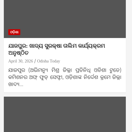
ଓଡ଼ିଶା
ଯାଜପୁର: ଖାଦ୍ୟ ସୁରକ୍ଷା ତାଲିମ କାର୍ଯ୍ୟକ୍ରମ
ଅନୁଷ୍ଠିତ
April 30, 2026
Odisha Today
ଯାଜପୁର (ଅଭିମନ୍ୟୁ ମିଶ୍ର ଜିଲ୍ଲା ପ୍ରତିନିଧି ଓଡିଶା ଟୁଡେ)
କମିଶନର ଅଫ୍ ଫୁଡ୍ ସେଫ୍ଟୀ, ଓଡ଼ିଶାଙ୍କ ନିର୍ଦ୍ଦେଶ କ୍ରମେ ଜିଲ୍ଲା
ଖାଦ୍ୟ…