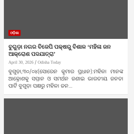
ଓଡ଼ିଶା
ବୁଗୁଡ଼ା ନଗର ବିଜେପି ପକ୍ଷରୁ ବିଶାଳ ‘ମହିଳା ଜନ
ଆକ୍ରୋଶ ପଦଯାତ୍ରା’
April 30, 2026
Odisha Today
ବୁଗୁଡ଼ା,୩୦/୦୪(ସୋରେନ କୁମାର ପ୍ରଧାନ):ମହିଳା ମାନଙ୍କ
ଆକ୍ରୋଶକୁ ସମ୍ମାନ ଓ ସମର୍ଥନ ଜଣାଇ ଭାରତୀୟ ଜନତା
ପାର୍ଟି ବୁଗୁଡ଼ା ପକ୍ଷରୁ ମହିଳା ଜନ…