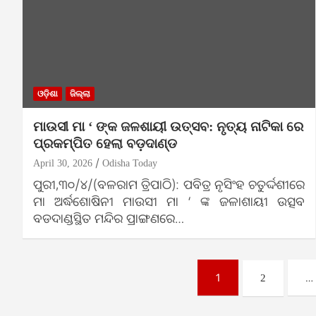
ଓଡ଼ିଶା
ଜିଲ୍ଲା
ମାଉସୀ ମା ‘ ଙ୍କ ଜଳଶାୟୀ ଉତ୍ସବ: ନୃତ୍ୟ ନାଟିକା ରେ
ପ୍ରକମ୍ପିତ ହେଲା ବଡ଼ଦାଣ୍ଡ
April 30, 2026
Odisha Today
ପୁରୀ,୩୦/୪/(ବଳରାମ ତ୍ରିପାଠି): ପବିତ୍ର ନୃସିଂହ ଚତୁର୍ଦ୍ଦଶୀରେ
ମା ଅର୍ଦ୍ଧଶୋଷିନୀ ମାଉସୀ ମା ‘ ଙ୍କ ଜଳାଶାୟୀ ଉତ୍ସବ
ବଡଦାଣ୍ଡସ୍ଥିତ ମନ୍ଦିର ପ୍ରାଙ୍ଗଣରେ…
Posts
1
…
2
pagination