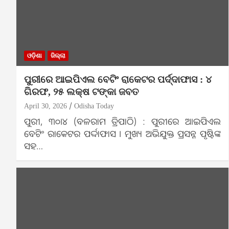
ଓଡ଼ିଶା
ଜିଲ୍ଲା
ପୁରୀରେ ଆଇପିଏଲ ବେଟିଂ ରାକେଟର ପର୍ଦ୍ଦାଫାସ : ୪
ଗିରଫ, ୨୫ ଲକ୍ଷ ଟଙ୍କା ଜବତ
April 30, 2026
Odisha Today
ପୁରୀ, ୩୦।୪ (ବଳରାମ ତ୍ରିପାଠି) : ପୁରୀରେ ଆଇପିଏଲ
ବେଟିଂ ରାକେଟର ପର୍ଦ୍ଦାଫାସ । ମୁଖ୍ୟ ଅଭିଯୁକ୍ତ ପ୍ରସନ୍ନ ପୃଷ୍ଟିଙ୍କ
ସହ…