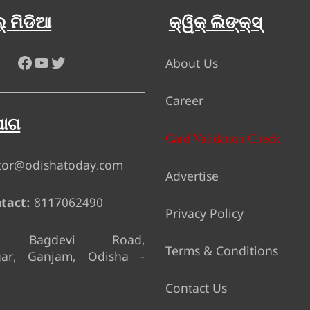
୍ ମିଡିଆ
କ୍ୱିକ୍ ଲିଙ୍କ୍ସ୍
Facebook
YouTube
Twitter
About Us
Career
ୋଗ
Card Validation Check
tor@odishatoday.com
Advertise
tact:
8117062490
Privacy Policy
Bagdevi Road,
Terms & Conditions
gar, Ganjam, Odisha -
Contact Us