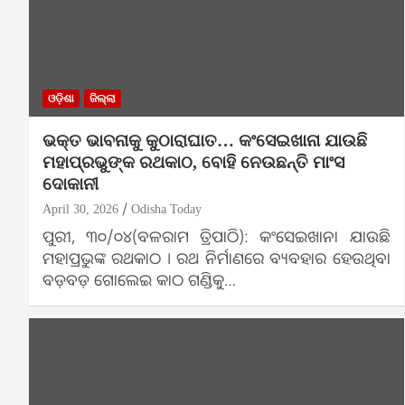
ଓଡ଼ିଶା
ଜିଲ୍ଲା
ଭକ୍ତ ଭାବନାକୁ କୁଠାରାଘାତ… କଂସେଇଖାନା ଯାଉଛି
ମହାପ୍ରଭୁଙ୍କ ରଥକାଠ, ବୋହି ନେଉଛନ୍ତି ମାଂସ
ଦୋକାନୀ
April 30, 2026
Odisha Today
ପୁରୀ, ୩୦/୦୪(ବଳରାମ ତ୍ରିପାଠି): କଂସେଇଖାନା ଯାଉଛି
ମହାପ୍ରଭୁଙ୍କ ରଥକାଠ । ରଥ ନିର୍ମାଣରେ ବ୍ୟବହାର ହେଉଥିବା
ବଡ଼ବଡ଼ ଗୋଲେଇ କାଠ ଗଣ୍ଡିକୁ…