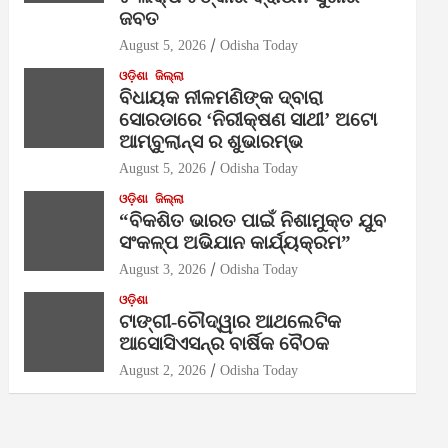
ଜବତ
August 5, 2026
Odisha Today
ଓଡ଼ିଶା
ଜିଲ୍ଲା
ବିଧାୟକ ନୀଳମଣିଙ୍କ ଦ୍ବାରା
ସୋରଡାରେ ‘ନିରୀକ୍ଷଣ ସାଥୀ’ ଅଟୋ
ଆମ୍ବୁଲାନ୍ସ ର ଶୁଭାରମ୍ଭ
August 5, 2026
Odisha Today
ଓଡ଼ିଶା
ଜିଲ୍ଲା
“ବିକଶିତ ଭାରତ ପାଇଁ ନିଶାମୁକ୍ତ ଯୁବ
ସଂକଳ୍ପ ଅଭିଯାନ କାର୍ଯ୍ୟକ୍ରମ”
August 3, 2026
Odisha Today
ଓଡ଼ିଶା
ଟାଙ୍ଗୀ-ଚୌଦ୍ୱାର ଆଥଲେଟିକ
ଆସୋସିଏସନ୍‌ର ବାର୍ଷିକ ବୈଠକ
August 2, 2026
Odisha Today