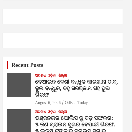
Recent Posts
ଅପରାଧ
ଓଡ଼ିଶା
ଜିଲ୍ଲା
ବେଆଇନ ଦେଶୀ ବନ୍ଧୁକ କାରଖାନା ଠାବ,
ଦୁଇ ବନ୍ଧୁକ, ବହୁ ସରଞ୍ଜାମ ସହ ଦୁଇ
ଗିରଫ
August 6, 2026
Odisha Today
ଅପରାଧ
ଓଡ଼ିଶା
ଜିଲ୍ଲା
ଭଞ୍ଜନଗର ପୋଲିସ କୁ ବଡ଼ ସଫଳତା:
୫ ଜଣ ବ୍ରାଉନ ସୁଗର ବେପାରୀ ଗିରଫ,
୫ ଲକ୍ଷ ଟଙ୍କାର ବ୍ରାଉନ ସୁଗାର