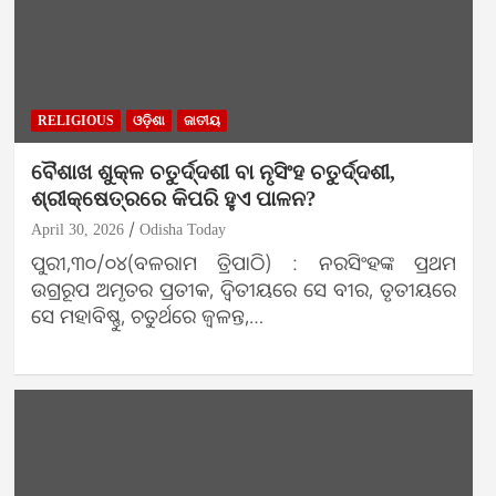
RELIGIOUS
ଓଡ଼ିଶା
ଜାତୀୟ
ବୈଶାଖ ଶୁକ୍ଳ ଚତୁର୍ଦ୍ଦଶୀ ବା ନୃସିଂହ ଚତୁର୍ଦ୍ଦଶୀ,
ଶ୍ରୀକ୍ଷେତ୍ରରେ କିପରି ହୁଏ ପାଳନ?
April 30, 2026
Odisha Today
ପୁରୀ,୩୦/୦୪(ବଳରାମ ତ୍ରିପାଠି) : ନରସିଂହଙ୍କ ପ୍ରଥମ
ଉଗ୍ରରୂପ ଅମୃତର ପ୍ରତୀକ, ଦ୍ୱିତୀୟରେ ସେ ବୀର, ତୃତୀୟରେ
ସେ ମହାବିଷ୍ଣୁ, ଚତୁର୍ଥରେ ଜ୍ୱଳନ୍ତ,…