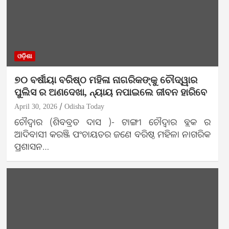
ଓଡ଼ିଶା
୭୦ ବର୍ଷୀୟା ବରିଷ୍ଠ ମହିଳା ନାଗରିକଙ୍କୁ ଚୌଦ୍ୱାର
ପୁଲିସ ର ଅଣଦେଖା, ନ୍ୟାୟ ନପାଇଲେ ଜୀବନ ହାରିବେ
April 30, 2026
Odisha Today
ଚୌଦ୍ୱାର (ଶିବବ୍ରତ ଦାସ )- ଟାଙ୍ଗୀ ଚୌଦ୍ୱାର ବ୍ଲକ ର
ଆଦିବାସୀ କରଞ୍ଜି ପଂଚାୟତର ଜଣେ ବରିଷ୍ଠ ମହିଳା ନାଗରିକ
ପ୍ରଶାସନ…