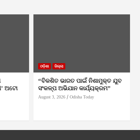
ଓଡ଼ିଶା
ଜିଲ୍ଲା
ା
“ବିକଶିତ ଭାରତ ପାଇଁ ନିଶାମୁକ୍ତ ଯୁବ
ୀ’ ଅଟୋ
ସଂକଳ୍ପ ଅଭିଯାନ କାର୍ଯ୍ୟକ୍ରମ”
August 3, 2026
Odisha Today