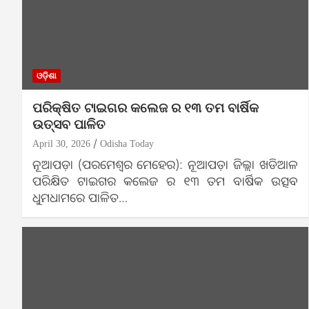
ଓଡ଼ିଶା
ପରିକ୍ଷିତ ଟାଇଗର କଲେଜ ର ୧୩ ତମ ବାର୍ଷିକ
ଉତ୍ସବ ପାଳିତ
April 30, 2026
Odisha Today
ନୂଆପଡ଼ା (ପରମେଶ୍ୱର ମେହେର): ନୂଆପଡ଼ା ଜିଲ୍ଲା ଖଡିଆଳ
ପରିକ୍ଷିତ ଟାଇଗର କଲେଜ ର ୧୩ ତମ ବାର୍ଷିକ ଉତ୍ସବ
ଧୁମଧାମରେ ପାଳିତ…