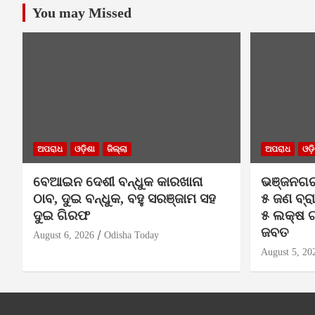
You may Missed
ଅପରାଧ
ଓଡ଼ିଶା
ଜିଲ୍ଲା
ଅପରାଧ
ଓଡ଼
ବେଆଇନ ଦେଶୀ ବନ୍ଧୁକ କାରଖାନା
ଭଞ୍ଜନଗର
ଠାବ, ଦୁଇ ବନ୍ଧୁକ, ବହୁ ସରଞ୍ଜାମ ସହ
୫ ଜଣ ବ୍ର
ଦୁଇ ଗିରଫ
୫ ଲକ୍ଷ ଟ
ଜବତ
August 6, 2026
Odisha Today
August 5, 20