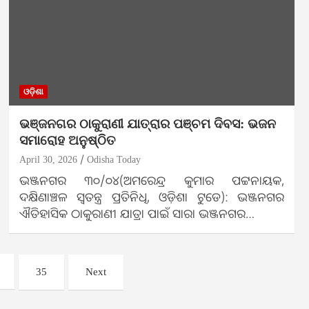
ଓଡ଼ିଶା
ଭଞ୍ଜନଗର ଠାକୁରାଣୀ ଯାତ୍ରାର ପଞ୍ଚମ ଦିବସ: ଭଜନ
ସମାରୋହ ଅନୁଷ୍ଠିତ
April 30, 2026
Odisha Today
ଭଞ୍ଜନଗର ୩୦/୦୪(ଅମରେନ୍ଦ୍ର କୁମାର ପଟ୍ଟନାୟକ,
ଦକ୍ଷିଣାଞ୍ଚଳ ସ୍ଵତନ୍ତ୍ର ପ୍ରତିନିଧି, ଓଡ଼ିଶା ଟୁଡେ): ଭଞ୍ଜନଗର
ଐତିହାସିକ ଠାକୁରାଣୀ ଯାତ୍ରା ପାଇଁ ସାରା ଭଞ୍ଜନଗର…
35
Next