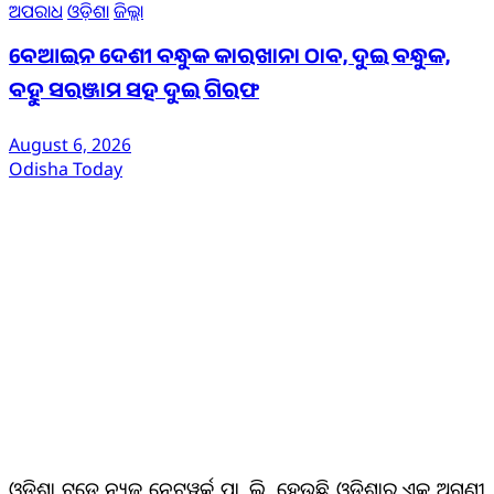
ଅପରାଧ
ଓଡ଼ିଶା
ଜିଲ୍ଲା
ବେଆଇନ ଦେଶୀ ବନ୍ଧୁକ କାରଖାନା ଠାବ, ଦୁଇ ବନ୍ଧୁକ,
ବହୁ ସରଞ୍ଜାମ ସହ ଦୁଇ ଗିରଫ
August 6, 2026
Odisha Today
ଆମ ବିଷୟରେ
ଓଡିଶା ଟୁଡେ ନ୍ୟୁଜ୍ ନେଟୱର୍କ୍ ପ୍ରା. ଲି. ହେଉଛି ଓଡିଶାର ଏକ ଅଗ୍ରଣୀ