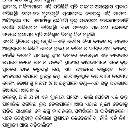
ସ୍ଥାନୀୟ ମହିଳାମାନେ ଏହି ପରିସ୍ଥିତି ପ୍ରତି ଗଭୀର ଅସନ୍ତୋଷ ପ୍ରକାଶ
କରିଛନ୍ତି। ସେମାନେ ପୁନଃପୁନି ପ୍ରଶାସନଙ୍କ ନଜରକୁ ଏହି ମାମଲା
ଆଣିଥିଲେ ମଧ୍ୟ, ଏପର୍ଯ୍ୟନ୍ତ କୌଣସି ଦୃଢ଼ ପଦକ୍ଷେପ ନେଇଯାଇନାହିଁ
ବୋଲି ଅଭିଯୋଗ କରିଛନ୍ତି। ଏହା ଫଳରେ ସାଧାରଣ ଲୋକଙ୍କ
ମନରେ ପ୍ରଶାସନ ପ୍ରତି ଅବିଶ୍ୱାସ ଦିନକୁ ଦିନ ବଢ଼ୁଛି।
ଏପରି ସ୍ଥିତିରେ ପ୍ରଶ୍ନ ଉଠୁଛି—ଏହି ଅବୈଧ ନିଶା ବ୍ୟବସାୟ କାହାର
ଆଶ୍ରୟରେ ଚାଲିଛି? ଆଇନ ପ୍ରୟୋଗ କରିବାର ଦାୟିତ୍ୱ ଥିବା ବ୍ୟବସ୍ଥା
କାହିଁକି ନିରବ? ସମାଜକୁ ଧ୍ୱଂସ ଦିଗରେ ନେଉଥିବା ଏହି କାରବାର
ଉପରେ କେବେ ଲଗାମ ପଡ଼ିବ? ସ୍ଥାନୀୟ ବାସିନ୍ଦାମାନେ ଏବେ ଦୃଢ଼
ସ୍ୱରରେ ଦାବି କରୁଛନ୍ତି ଯେ, ଏହି ଅଞ୍ଚଳରେ ଚାଲୁଥିବା ନିଶା
ବ୍ୟବସାୟ ଉପରେ ତୁରନ୍ତ କଡ଼ା କାର୍ଯ୍ୟାନୁଷ୍ଠାନ ନିଆଯାଉ। ନିୟମିତ
ଚେକିଂ, ଦୋଷୀଙ୍କୁ ଗିରଫ ଓ ଆଇନୁସାରେ ଦଣ୍ଡ—ଏହି ସବୁ ପଦକ୍ଷେପ
ନିଆଯିବା ଆବଶ୍ୟକ।
ନଚେତ୍, ଆଜି ଯାହା ଏକ ସ୍ଥାନୀୟ ସମସ୍ୟା, କାଲି ସେହିଟା ଏକ ବଡ଼
ସାମାଜିକ ସଙ୍କଟର ରୂପ ନେଇପାରେ। ଆଉ ଏହାର ମୂଲ୍ୟ ଦେବାକୁ
ପଡ଼ିବ ସାଧାରଣ ଲୋକଙ୍କୁ ଜୀବନରେ, ସମ୍ପତ୍ତିରେ ଓ ଭବିଷ୍ୟତରେ ।
ଏବେ ଦେଖିବାକୁ ରହିଗଲା ପ୍ରଶାସନ କେବେଜାଗିବ, ନାଁକି ଏହି ନିଶା
ସାମ୍ରାଜ୍ୟ ଆଉ ବଢ଼ିଚାଲିବ?