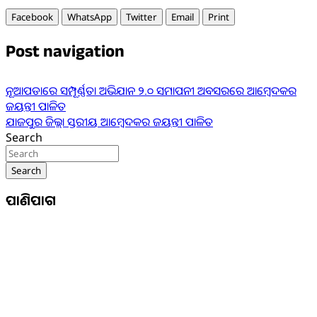
Facebook
WhatsApp
Twitter
Email
Print
Post navigation
ନୂଆପଡାରେ ସମ୍ପୂର୍ଣ୍ଣତା ଅଭିଯାନ ୨.୦ ସମାପନୀ ଅବସରରେ ଆମ୍ବେଦକର
ଜୟନ୍ତୀ ପାଳିତ
ଯାଜପୁର ଜିଲ୍ଲା ସ୍ତରୀୟ ଆମ୍ବେଦକର ଜୟନ୍ତୀ ପାଳିତ
Search
Search
ପାଣିପାଗ