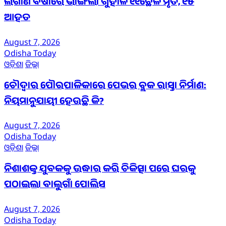
ଲଗାଣ ବର୍ଷାରେ ଭାଙ୍ଗିଲା ଗୁହାଳ ୧୧ଛେଳି ମୃତ, ୧୫
ଆହତ
August 7, 2026
Odisha Today
ଓଡ଼ିଶା
ଜିଲ୍ଲା
ଚୌଦ୍ୱାର ପୌରପାଳିକାରେ ପେଭର ବ୍ଲକ ରାସ୍ତା ନିର୍ମାଣ:
ନିୟମାନୁଯାୟୀ ହେଉଛି କି?
August 7, 2026
Odisha Today
ଓଡ଼ିଶା
ଜିଲ୍ଲା
ନିଶାଶକ୍ତ ଯୁବକକୁ ଉଦ୍ଧାର କରି ଚିକିତ୍ସା ପରେ ଘରକୁ
ପଠାଇଲା ବାଲୁଗାଁ ପୋଲିସ
August 7, 2026
Odisha Today