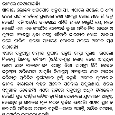
ଭାବରେ ଦେଖାଯାଉଛି।
ସ୍ଥାନୀୟ ଲୋକଙ୍କ ଅଭିଯୋଗ ଅନୁଯାୟୀ, ଏଠାରେ ଗଞ୍ଜେଇ ଓ ଧଳା
ଜହର ପର୍ଯ୍ୟନ୍ତ ବିଭିନ୍ନ ପ୍ରକାରର ନିଶା ସାମଗ୍ରୀ ଖୋଲାମଖୋଲି ବିକ୍ରି
ହେଉଛି। ଏହି ଅବୈଧ ବ୍ୟବସାୟ ଏମିତି ଭାବେ ଚାଲୁଛି ଯେ, ମନେ
ହେଉଛି ଏହା ଏକ ସଂଗଠିତ ନେଟୱର୍କ ଦ୍ୱାରା ପରିଚାଳିତ। ଆଇନ ଓ
ଶୃଙ୍ଖଳା ବ୍ୟବସ୍ଥା ଥିବା ସତ୍ତ୍ୱେ ଏହିପରି କାରବାର ଖୋଲା ଆକାଶ
ତଳେ ଚାଲିବା ଘଟଣା ସାଧାରଣ ଲୋକଙ୍କ ମନରେ ଅନେକ ପ୍ରଶ୍ନ
ଉଠାଉଛି।
ଏହାର ସବୁଠାରୁ ଗମ୍ଭୀର ପ୍ରଭାବ ପଡ଼ୁଛି ରାସ୍ତା ସୁରକ୍ଷା ଉପରେ।
ନିକଟସ୍ଥ ସିମେଣ୍ଟ କମ୍ପାନୀ (ଓ.ସି.ଏଲ୍)ରୁ ଲୋଡ୍ ନେଇ ଆସୁଥିବା
ଭାରୀ ଯାନ ଚାଳକମାନେ ଏଠାରୁ ନିଶା ସାମଗ୍ରୀ କିଣି ସେବନ
କରୁଥିବା ଅଭିଯୋଗ ଆସୁଛି। ନିଶାଗ୍ରସ୍ତ ଅବସ୍ଥାରେ ଯାନ ଚାଳନା
କରିବାରୁ ପ୍ରତିଦିନ ଦୁର୍ଘଟଣାର ଝୁମ୍କି ବଢ଼ୁଛି। ଅନେକ ମୂଲ୍ୟବାନ
ଜୀବନ ହାରାଇବା ସହିତ ଅନେକ ପରିବାର ଅପୂରଣୀୟ କ୍ଷତିର
ସମ୍ମୁଖୀନ ହେଉଛନ୍ତି। ଏପରି ସ୍ଥିତିରେ ସବୁଠାରୁ ଅଧିକ ଚିନ୍ତାଜନକ
ହେଉଛି ଯୁବ ପୀଢ଼ିର ଭବିଷ୍ୟତ୍। ନିଶା ସେବନରେ ଯୁବମାନେ ଆକୃଷ୍ଟ
ହେଉଥିବାରୁ ସମାଜର ମୂଳ ଗଠନ ଦୁର୍ବଳ ହେଉଛି। ଏହାର ପ୍ରଭାବ
ସରାସରି ପରିବାର ଉପରେ ପଡ଼ୁଛି—ଘରେ ଅଶାନ୍ତି, ଆର୍ଥିକ ସମସ୍ୟା,
ଓ ସମ୍ପର୍କର ଭଙ୍ଗୁରତା ବଢ଼ୁଛି।