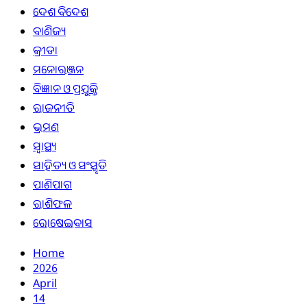
ଦେଶ ବିଦେଶ
ବାଣିଜ୍ୟ
କ୍ରୀଡା
ମନୋରଞ୍ଜନ
ବିଜ୍ଞାନ ଓ ପ୍ରଯୁକ୍ତି
ରାଜନୀତି
ଭ୍ରମଣ
ସ୍ୱାସ୍ଥ୍ୟ
ସାହିତ୍ୟ ଓ ସଂସ୍କୃତି
ପାଣିପାଗ
ରାଶିଫଳ
ରୋଷେଇବାସ
Home
2026
April
14