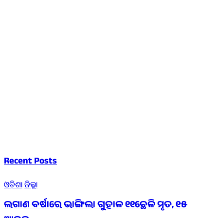
Recent Posts
ଓଡ଼ିଶା
ଜିଲ୍ଲା
ଲଗାଣ ବର୍ଷାରେ ଭାଙ୍ଗିଲା ଗୁହାଳ ୧୧ଛେଳି ମୃତ, ୧୫