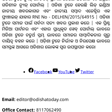
ଗତିଶୀଳ ନ୍ୟୁଜ୍ ପୋର୍ଟାଲ୍ | ଓଡିଶା ଟୁଡେ ହେଉଛି ଲିଡ୍ ଇଣ୍ଡିଆ
ଜାତୀୟ ଖବରକାଗଜ ଏବଂ ଜାତୀୟ ସମ୍ବାଦ ଏଜେନ୍ସିର ଏକ
ଫ୍ରାଞ୍ଚାଇଜ୍ ଯାହାର RNI No - DELHIN/2015/64915 | ଓଡ଼ିଶା
ଟୁଡେ ସମାଜ ପାଇଁ ସର୍ବଦା ସତ୍ୟ ଖବର ପ୍ରକାଶ କରେ | ଏକ ପ୍ରିଣ୍ଟ
ମିଡିଆ ପାର୍ଟନର ଏବଂ ଏହାର ପ୍ରାଧିକୃତ ୱେବ୍ ପୋର୍ଟାଲ୍ ଭାବରେ
ଓଡିଶା ଟୁଡେ ଚତୁର୍ଥ ସ୍ତମ୍ଭ ଭାବରେ ସମାଜର ସାମ୍ବାଦିକତାର ଗୁରୁ
ଦାୟିତ୍ବ ବହନ କରେ | ଓଡ଼ିଶା ଟୁଡେ ନିର୍ଭୀକ ଓ ନିରପେକ୍ଷ ଭାବରେ
ସମସ୍ତଙ୍କ ଆଗରେ ଓଡିଶାର ଲୋକଙ୍କ ସ୍ୱର ଉପସ୍ଥାପନ କରେ।
ସୋସିଆଲ୍ ମିଡିଆ
Facebook
YouTube
Twitter
ଯୋଗାଯୋଗ
Email:
editor@odishatoday.com
Office Contact:
8117062490