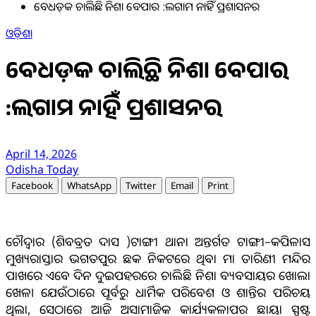
ବେଧଡ଼କ ଚାଲିଛି ନିଶା ବେପାର :ଲଗାମ ନାହିଁ ପ୍ରଶାସନର
ଓଡ଼ିଶା
ବେଧଡ଼କ ଚାଲିଛି ନିଶା ବେପାର
:ଲଗାମ ନାହିଁ ପ୍ରଶାସନର
April 14, 2026
Odisha Today
Facebook
WhatsApp
Twitter
Email
Print
ଚୌଦ୍ୱାର (ଶିବବ୍ରତ ଦାସ )ଟାଙ୍ଗୀ ଥାନା ଅନ୍ତର୍ଗତ ଟାଙ୍ଗୀ–କପିଳାସ
ମୁଖ୍ୟରାସ୍ତାର ଭଗତପୁର ଛକ ନିକଟରେ ଥିବା ମା ତାରିଣୀ ମନ୍ଦିର
ପାଖରେ ଏବେ ଦିନ ଦୁଇପହରରେ ଚାଲିଛି ନିଶା ବ୍ୟବସାୟର ଖୋଲା
ଖେଳ। ଯେଉଁଠାରେ ପୂର୍ବରୁ ଧାର୍ମିକ ପରିବେଶ ଓ ଶାନ୍ତିର ପରିଚୟ
ଥିଲା, ସେଠାରେ ଆଜି ଅସାମାଜିକ କାର୍ଯ୍ୟକଳାପର ଛାୟା ସ୍ପଷ୍ଟ