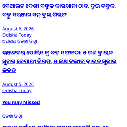
ବେଆଇନ ଦେଶୀ ବନ୍ଧୁକ କାରଖାନା ଠାବ, ଦୁଇ ବନ୍ଧୁକ,
ବହୁ ସରଞ୍ଜାମ ସହ ଦୁଇ ଗିରଫ
August 6, 2026
Odisha Today
ଅପରାଧ
ଓଡ଼ିଶା
ଜିଲ୍ଲା
ଭଞ୍ଜନଗର ପୋଲିସ କୁ ବଡ଼ ସଫଳତା: ୫ ଜଣ ବ୍ରାଉନ
ସୁଗର ବେପାରୀ ଗିରଫ, ୫ ଲକ୍ଷ ଟଙ୍କାର ବ୍ରାଉନ ସୁଗାର
ଜବତ
August 5, 2026
Odisha Today
You may Missed
ଓଡ଼ିଶା
ଜିଲ୍ଲା