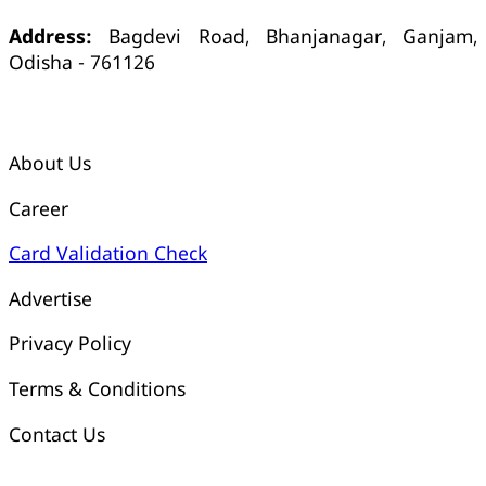
Address:
Bagdevi Road, Bhanjanagar, Ganjam,
Odisha - 761126
କ୍ୱିକ୍ ଲିଙ୍କ୍ସ୍
About Us
Career
Card Validation Check
Advertise
Privacy Policy
Terms & Conditions
Contact Us
ଓଡ଼ିଶା ଟୁଡେ ବ୍ୟାଙ୍କ୍ ଆକାଉଣ୍ଟ ସମ୍ପର୍କୀୟ ସୂଚନା