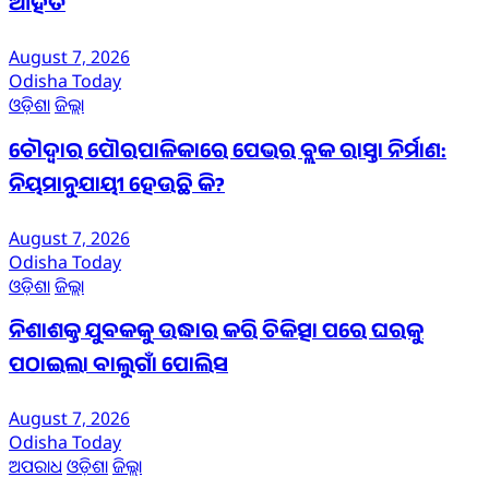
ଆହତ
August 7, 2026
Odisha Today
ଓଡ଼ିଶା
ଜିଲ୍ଲା
ଚୌଦ୍ୱାର ପୌରପାଳିକାରେ ପେଭର ବ୍ଲକ ରାସ୍ତା ନିର୍ମାଣ:
ନିୟମାନୁଯାୟୀ ହେଉଛି କି?
August 7, 2026
Odisha Today
ଓଡ଼ିଶା
ଜିଲ୍ଲା
ନିଶାଶକ୍ତ ଯୁବକକୁ ଉଦ୍ଧାର କରି ଚିକିତ୍ସା ପରେ ଘରକୁ
ପଠାଇଲା ବାଲୁଗାଁ ପୋଲିସ
August 7, 2026
Odisha Today
ଅପରାଧ
ଓଡ଼ିଶା
ଜିଲ୍ଲା