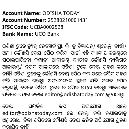
Account Name:
ODISHA TODAY
Account Number:
25280210001431
IFSC Code:
UCBA0002528
Bank Name:
UCO Bank
ଓଡିଶା ଟୁଡେ ନ୍ୟୁଜ୍ ନେଟୱର୍କ୍ ପ୍ରା. ଲି. କୁ ବିଜ୍ଞାପନ/ ଶୁଭେଚ୍ଛା ବାର୍ତ୍ତା/
ଅନ୍ୟ କୌଣସି ଦେୟ ପୈଠ କରିବା ପାଇଁ ଏହି ବ୍ୟାଙ୍କ ଆକଉଣ୍ଟରେ
ପଠାଇପାରିବେ। କମ୍ପାନୀ ଆକାଉଣ୍ଟ ବ୍ୟତୀତ କୌଣସି ବ୍ୟକ୍ତିଗତ
ଆକାଉଣ୍ଟ/ ନଗଦ ଆକାରରେ ଓଡ଼ିଶା ଟୁଡେ ଦେୟ ଗ୍ରହଣ କରେ
ନାହିଁ। ଓଡ଼ିଶା ଟୁଡେକୁ କୌଣସି ଦେୟ ପୈଠ କଲାପରେ ରସିଦ ଗ୍ରହଣ
କରି ପାଖରେ ରଖନ୍ତୁ। ଅତ୍ୟାବଶ୍ୟକ ସ୍ଥଳେ ଯଦି ନଗଦ ପୈଠ
କରୁଛନ୍ତି, ତେବେ ଓଡ଼ିଶା ଟୁଡେ ର ରସିଦ ଗ୍ରହଣ କରନ୍ତୁ। ଆବଶ୍ୟକ
ପଡିଲେ ଏହାର ନକଲ editor@odishatoday.com କୁ ପଠାନ୍ତୁ।
ଦେୟ ସମ୍ପର୍କିତ କିଛି ଅଭିଯୋଗ ଥିଲେ
editor@odishatoday.com ରେ ମେଲ୍ କରି ଜଣାଇବାକୁ
ଅନୁରୋଧ। ବିନା ରସିଦରେ କୌଣସି ଦେୟ ଜନିତ ଅଭିଯୋଗ ଗ୍ରହଣ
କରାଯିବ ନାହିଁ।