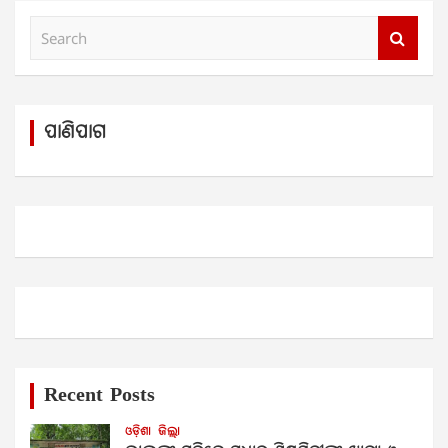
S
e
a
r
c
ପାଣିପାଗ
h
Recent Posts
ଓଡ଼ିଶା
ଜିଲ୍ଲା