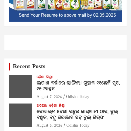
Recent Posts
ଓଡ଼ିଶା
ଜିଲ୍ଲା
ଲଗାଣ ବର୍ଷାରେ ଭାଙ୍ଗିଲା ଗୁହାଳ ୧୧ଛେଳି ମୃତ,
୧୫ ଆହତ
August 7, 2026
Odisha Today
ଅପରାଧ
ଓଡ଼ିଶା
ଜିଲ୍ଲା
ବେଆଇନ ଦେଶୀ ବନ୍ଧୁକ କାରଖାନା ଠାବ, ଦୁଇ
ବନ୍ଧୁକ, ବହୁ ସରଞ୍ଜାମ ସହ ଦୁଇ ଗିରଫ
August 6, 2026
Odisha Today