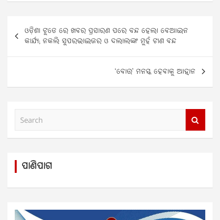
Post
ଓଡ଼ିଶା ଟୁଡେ ରେ ଖବର ପ୍ରସାରଣ ପରେ ବନ୍ଦ ହେଲା ବେଆଇନ
navigation
କାର୍ଯ୍ୟ; ନକଲି ସୁପରଭାଇଜର ଓ ଦଲାଲଙ୍କ ମୁହଁ ଟାଣ ବନ୍ଦ
‘ବୋଉ’ ମନସ୍କ ହେବାକୁ ଆହ୍ୱାନ
S
e
a
r
c
ପାଣିପାଗ
h