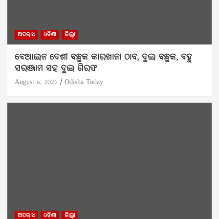
ଅପରାଧ
ଓଡ଼ିଶା
ଜିଲ୍ଲା
ବେଆଇନ ଦେଶୀ ବନ୍ଧୁକ କାରଖାନା ଠାବ, ଦୁଇ ବନ୍ଧୁକ, ବହୁ
ସରଞ୍ଜାମ ସହ ଦୁଇ ଗିରଫ
August 6, 2026
Odisha Today
ଅପରାଧ
ଓଡ଼ିଶା
ଜିଲ୍ଲା