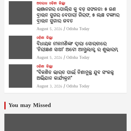
ଅପରାଧ
ଓଡ଼ିଶା
ଜିଲ୍ଲା
ଭଞ୍ଜନଗର ପୋଲିସ କୁ ବଡ଼ ସଫଳତା: ୫ ଜଣ
ବ୍ରାଉନ ସୁଗର ବେପାରୀ ଗିରଫ, ୫ ଲକ୍ଷ ଟଙ୍କାର
ବ୍ରାଉନ ସୁଗାର ଜବତ
August 5, 2026
Odisha Today
ଓଡ଼ିଶା
ଜିଲ୍ଲା
ବିଧାୟକ ନୀଳମଣିଙ୍କ ଦ୍ବାରା ସୋରଡାରେ
‘ନିରୀକ୍ଷଣ ସାଥୀ’ ଅଟୋ ଆମ୍ବୁଲାନ୍ସ ର ଶୁଭାରମ୍ଭ
August 5, 2026
Odisha Today
ଓଡ଼ିଶା
ଜିଲ୍ଲା
“ବିକଶିତ ଭାରତ ପାଇଁ ନିଶାମୁକ୍ତ ଯୁବ ସଂକଳ୍ପ
ଅଭିଯାନ କାର୍ଯ୍ୟକ୍ରମ”
August 3, 2026
Odisha Today
You may Missed