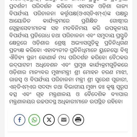
ପ୍ରଦର୍ଶନୀ ପରିଦର୍ଶନ କରିବେ। ଏହାସହ ଓଡ଼ିଶା ରାଜ୍ୟ
ବିପର୍ଯ୍ୟୟ ପରିଚାଳନା କର୍ତ୍ତୃପକ୍ଷ(ଓଏସ୍‌ଡିଏମ୍‌ଏ)ଙ୍କ ପକ୍ଷରୁ
ଆୟୋଜିତ କାର୍ଯ୍ୟକ୍ରମରେ ପ୍ରଶିକ୍ଷିତ ଗୋଷ୍ଠୀର
ସ୍ୱେଚ୍ଛାସେବୀମାନଙ୍କ ସହ ମତବିନିମୟ କରି ଉପକୂଳୀୟ
ବିପର୍ଯ୍ୟୟ ପ୍ରତିରୋଧ ତଥା ପରିଚାଳନା ଏବଂ ସମୁଦାୟ ପ୍ରସ୍ତୁତି
କ୍ଷେତ୍ରରେ ଓଡ଼ିଶାର ଶ୍ରେଷ୍ଠ ଅଭ୍ୟାସଗୁଡ଼ିକୁ ପ୍ରତିନିଧିଗଣ
ପ୍ରତ୍ୟକ୍ଷ କରିବେ। ଏହାବ୍ୟତୀତ ପ୍ରତିନିଧିମାନେ ୟୁନେସ୍କୋ ବିଶ୍ୱ
ଐତିହ୍ୟ ସ୍ଥଳୀ କୋଣାର୍କ ମଧ୍ୟ ପରିଦର୍ଶନ କରିବେ। ବୈଠକର
ଉଦ୍‌ଘାଟନୀ ଅଧିବେଶନ ଏବଂ ପ୍ରମୁଖ କାର୍ଯ୍ୟକ୍ରମଗୁଡ଼ିକରେ
ଓଡ଼ିଶାର ମାନ୍ୟବର ମୁଖ୍ୟମନ୍ତ୍ରୀ ଶ୍ରୀ ମୋହନ ଚରଣ ମାଝୀ,
ରାଜସ୍ୱ ଓ ବିପର୍ଯ୍ୟୟ ପରିଚାଳନା ମନ୍ତ୍ରୀ ଶ୍ରୀ ସୁରେଶ ପୂଜାରୀ,
ଏନ୍‌ଡିଏମ୍‌ଏର ସଦସ୍ୟ ତଥା ବିଭାଗୀୟ ମୁଖ୍ୟ ଡଃ କୃଷ୍ଣ ସ୍ୱରୂପ
ବତ୍ସ ଏବଂ ଗୃହ ମନ୍ତ୍ରଣାଳୟ ଓ ବୈଦେଶିକ ବ୍ୟାପାର
ମନ୍ତ୍ରଣାଳୟର ଉଚ୍ଚପଦସ୍ଥ ଅଧିକାରୀମାନେ ଉପସ୍ଥିତ ରହିବେ।