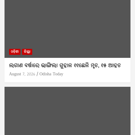
ଓଡ଼ିଶା
ଜିଲ୍ଲା
ଲଗାଣ ବର୍ଷାରେ ଭାଙ୍ଗିଲା ଗୁହାଳ ୧୧ଛେଳି ମୃତ, ୧୫ ଆହତ
August 7, 2026
Odisha Today