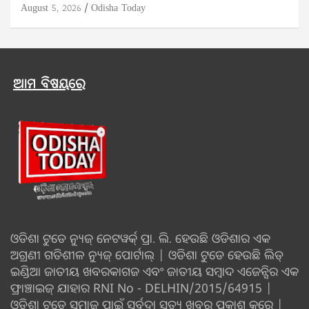
August 5, 2026
Odisha Today
ଆମ ବିଷୟରେ
ଓଡିଶା ଟୁଡେ ନ୍ୟୁଜ୍ ନେଟୱର୍କ୍ ପ୍ରା. ଲି. ହେଉଛି ଓଡିଶାର ଏକ
ଅଗ୍ରଣୀ ଗତିଶୀଳ ନ୍ୟୁଜ୍ ପୋର୍ଟାଲ୍ | ଓଡିଶା ଟୁଡେ ହେଉଛି ଲିଡ୍
ଇଣ୍ଡିଆ ଜାତୀୟ ଖବରକାଗଜ ଏବଂ ଜାତୀୟ ସମ୍ବାଦ ଏଜେନ୍ସିର ଏକ
ଫ୍ରାଞ୍ଚାଇଜ୍ ଯାହାର RNI No - DELHIN/2015/64915 |
ଓଡ଼ିଶା ଟୁଡେ ସମାଜ ପାଇଁ ସର୍ବଦା ସତ୍ୟ ଖବର ପ୍ରକାଶ କରେ |