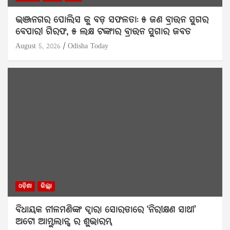
ଭଞ୍ଜନଗର ପୋଲିସ କୁ ବଡ଼ ସଫଳତା: ୫ ଜଣ ବ୍ରାଉନ ସୁଗର
ବେପାରୀ ଗିରଫ, ୫ ଲକ୍ଷ ଟଙ୍କାର ବ୍ରାଉନ ସୁଗାର ଜବତ
August 5, 2026
Odisha Today
ଓଡ଼ିଶା
ଜିଲ୍ଲା
ବିଧାୟକ ନୀଳମଣିଙ୍କ ଦ୍ବାରା ସୋରଡାରେ ‘ନିରୀକ୍ଷଣ ସାଥୀ’
ଅଟୋ ଆମ୍ବୁଲାନ୍ସ ର ଶୁଭାରମ୍ଭ