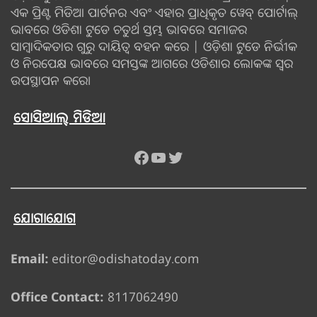
ଏକ ପ୍ରିଣ୍ଟ ମିଡିଆ ପାର୍ଟନର ଏବଂ ଏହାର ପ୍ରାଧିକୃତ ୱେବ୍ ପୋର୍ଟାଲ୍
ଭାବରେ ଓଡିଶା ଟୁଡେ ଚତୁର୍ଥ ସ୍ତମ୍ଭ ଭାବରେ ସମାଜର
ସାମ୍ବାଦିକତାର ଗୁରୁ ଦାୟିତ୍ବ ବହନ କରେ | ଓଡ଼ିଶା ଟୁଡେ ନିର୍ଭୀକ
ଓ ନିରପେକ୍ଷ ଭାବରେ ସମସ୍ତଙ୍କ ଆଗରେ ଓଡିଶାର ଲୋକଙ୍କ ସ୍ୱର
ଉପସ୍ଥାପନ କରେ।
ସୋସିଆଲ୍ ମିଡିଆ
Facebook
YouTube
Twitter
ଯୋଗାଯୋଗ
Email:
editor@odishatoday.com
Office Contact:
8117062490