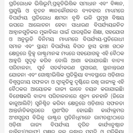
ପ୍ରତିରୋଧକ ଭିତ୍ତିଭୂମି,ପ୍ରକୃତିଭିତ୍ତିକ ସମାଧାନ ଏବଂ ବିଜ୍ଞାନ,
ପ୍ରଯୁକ୍ତି ଓ ନୂତନ ଜ୍ଞାନକୌଶଳର ବ୍ୟବହାର ମାଧ୍ୟମରେ
ବିପର୍ଯ୍ୟୟ ପ୍ରତିରୋଧ କ୍ଷମତା ବୃଦ୍ଧି ଭଳି ପ୍ରମୁଖ ବିଷୟ
ଉପରେ ଆଲୋଚନା ହେବ। ସାଧାରଣ ବିପର୍ଯ୍ୟୟଜନିତ
ଆହ୍ଵାନଗୁଡ଼ିକର ମୁକାବିଲା ପାଇଁ ପାରସ୍ପରିକ ଶିକ୍ଷା, ସହଯୋଗ
ଓ ଅନୁଭୂତି ବିନିମୟ ମାଧ୍ୟମରେ ବିପର୍ଯ୍ୟୟ-ପ୍ରତିରୋଧୀ
ସମାଜ ଏବଂ ସ୍ଥାୟୀ ବିପର୍ଯ୍ୟୟ ବିପଦ ହ୍ରାସ ଢାଞ୍ଚା ଗଠନ
କ୍ଷେତ୍ରରେ ବ୍ରିକ୍ସ୍ ରାଷ୍ଟ୍ରମାନଙ୍କ ମଧ୍ୟରେ ସହଯୋଗକୁ ଏହି ବୈଠକ
ଆହୁରି ସୁଦୃଢ଼ କରିବ ବୋଲି ଆଶା କରାଯାଉଛି। ବାତ୍ୟା
ପରିଚାଳନା, ପୂର୍ବ ସତର୍କୀକରଣ ପ୍ରସାରଣ, ସ୍ଥାନାନ୍ତରଣ
ଯୋଜନା ଏବଂ ଗୋଷ୍ଠୀଭିତ୍ତିକ ପ୍ରତିକ୍ରିୟା ବ୍ୟବସ୍ଥାରେ ଓଡ଼ିଶାର
ବିଶ୍ୱସ୍ତରୀୟ ସଫଳତା ଓ ସ୍ୱୀକୃତିକୁ ଦୃଷ୍ଟିରେ ରଖି ରାଜ୍ୟକୁ ଏହି
ବୈଠକର ଆୟୋଜକ ରାଜ୍ୟ ଭାବେ ଚୟନ କରାଯାଇଛି।
ବିଶେଷକରି ବାତ୍ୟା ପରିଚାଳନାରେ ଶୂନ୍ୟ ଜନହାନି (ଜିରୋ
କାଜୁଆଲିଟି) ସୁନିଶ୍ଚିତ କରିବା କ୍ଷେତ୍ରରେ ଓଡ଼ିଶାର ସଫଳତା
ଆନ୍ତର୍ଜାତିକସ୍ତରରେ ପ୍ରଶଂସିତ ହୋଇଛି। କାର୍ଯ୍ୟକ୍ରମର
ଅଂଶସ୍ୱରୂପ ବିଭିନ୍ନ ରାଷ୍ଟ୍ରର ପ୍ରତିନିଧିମାନେ ରାମଚଣ୍ଡୀଠାରେ
ଓଡ଼ିଶା ରାଜ୍ୟ ବିପର୍ଯ୍ୟୟ ତ୍ୱରିତ କାର୍ଯ୍ୟାନୁଷ୍ଠାନ
ବାହିନୀ(ଓଡ୍ରାଫ୍) ପକ୍ଷରୁ ଜଳ ଉଦ୍ଧାର ପ୍ରସ୍ତୁତି ଓ ପ୍ରତିକ୍ରିୟା