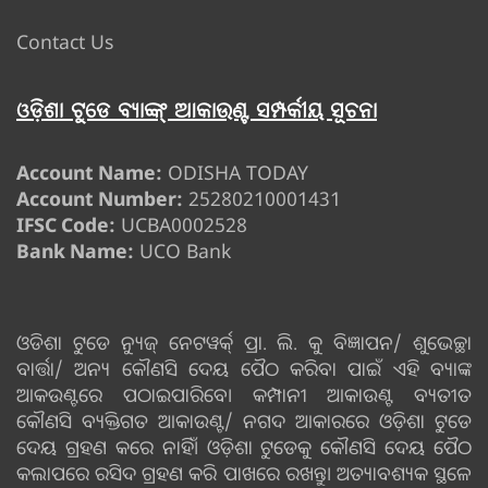
Contact Us
ଓଡ଼ିଶା ଟୁଡେ ବ୍ୟାଙ୍କ୍ ଆକାଉଣ୍ଟ ସମ୍ପର୍କୀୟ ସୂଚନା
Account Name:
ODISHA TODAY
Account Number:
25280210001431
IFSC Code:
UCBA0002528
Bank Name:
UCO Bank
ଓଡିଶା ଟୁଡେ ନ୍ୟୁଜ୍ ନେଟୱର୍କ୍ ପ୍ରା. ଲି. କୁ ବିଜ୍ଞାପନ/ ଶୁଭେଚ୍ଛା
ବାର୍ତ୍ତା/ ଅନ୍ୟ କୌଣସି ଦେୟ ପୈଠ କରିବା ପାଇଁ ଏହି ବ୍ୟାଙ୍କ
ଆକଉଣ୍ଟରେ ପଠାଇପାରିବେ। କମ୍ପାନୀ ଆକାଉଣ୍ଟ ବ୍ୟତୀତ
କୌଣସି ବ୍ୟକ୍ତିଗତ ଆକାଉଣ୍ଟ/ ନଗଦ ଆକାରରେ ଓଡ଼ିଶା ଟୁଡେ
ଦେୟ ଗ୍ରହଣ କରେ ନାହିଁ। ଓଡ଼ିଶା ଟୁଡେକୁ କୌଣସି ଦେୟ ପୈଠ
କଲାପରେ ରସିଦ ଗ୍ରହଣ କରି ପାଖରେ ରଖନ୍ତୁ। ଅତ୍ୟାବଶ୍ୟକ ସ୍ଥଳେ