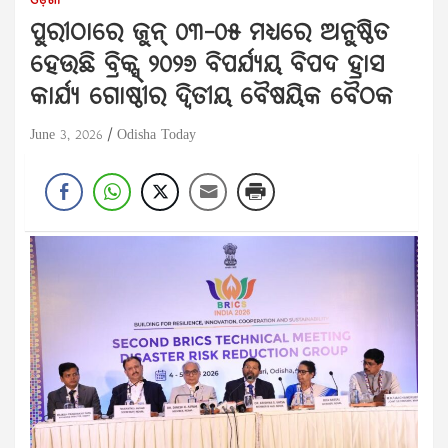
ଓଡ଼ିଶା
ପୁରୀଠାରେ ଜୁନ୍ ୦୩–୦୫ ମଧ୍ୟରେ ଅନୁଷ୍ଠିତ
ହେଉଛି ବ୍ରିକ୍ସ୍ ୨୦୨୬ ବିପର୍ଯ୍ୟୟ ବିପଦ ହ୍ରାସ
କାର୍ଯ୍ୟ ଗୋଷ୍ଠୀର ଦ୍ୱିତୀୟ ବୈଷୟିକ ବୈଠକ
June 3, 2026
Odisha Today