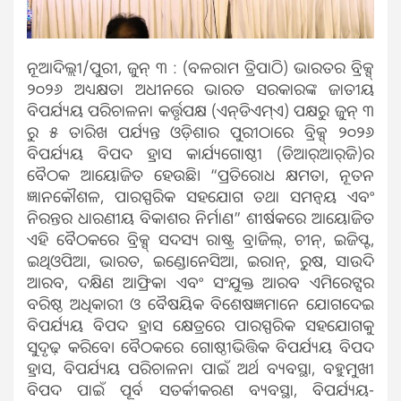
ନୂଆଦିଲ୍ଲୀ/ପୁରୀ, ଜୁନ୍ ୩ : (ବଳରାମ ତ୍ରିପାଠି) ଭାରତର ବ୍ରିକ୍ସ୍
୨୦୨୬ ଅଧ୍ୟକ୍ଷତା ଅଧୀନରେ ଭାରତ ସରକାରଙ୍କ ଜାତୀୟ
ବିପର୍ଯ୍ୟୟ ପରିଚାଳନା କର୍ତ୍ତୃପକ୍ଷ (ଏନ୍‌ଡିଏମ୍‌ଏ) ପକ୍ଷରୁ ଜୁନ୍ ୩
ରୁ ୫ ତାରିଖ ପର୍ଯ୍ୟନ୍ତ ଓଡ଼ିଶାର ପୁରୀଠାରେ ବ୍ରିକ୍ସ୍ ୨୦୨୬
ବିପର୍ଯ୍ୟୟ ବିପଦ ହ୍ରାସ କାର୍ଯ୍ୟଗୋଷ୍ଠୀ (ଡିଆର୍‌ଆର୍‌ଜି)ର
ବୈଠକ ଆୟୋଜିତ ହେଉଛି। “ପ୍ରତିରୋଧ କ୍ଷମତା, ନୂତନ
ଜ୍ଞାନକୌଶଳ, ପାରସ୍ପରିକ ସହଯୋଗ ତଥା ସମନ୍ଵୟ ଏବଂ
ନିରନ୍ତର ଧାରଣୀୟ ବିକାଶର ନିର୍ମାଣ” ଶୀର୍ଷକରେ ଆୟୋଜିତ
ଏହି ବୈଠକରେ ବ୍ରିକ୍ସ୍ ସଦସ୍ୟ ରାଷ୍ଟ୍ର ବ୍ରାଜିଲ୍, ଚୀନ୍, ଇଜିପ୍ଟ,
ଇଥିଓପିଆ, ଭାରତ, ଇଣ୍ଡୋନେସିଆ, ଇରାନ୍, ରୁଷ, ସାଉଦି
ଆରବ, ଦକ୍ଷିଣ ଆଫ୍ରିକା ଏବଂ ସଂଯୁକ୍ତ ଆରବ ଏମିରେଟ୍ସର
ବରିଷ୍ଠ ଅଧିକାରୀ ଓ ବୈଷୟିକ ବିଶେଷଜ୍ଞମାନେ ଯୋଗଦେଇ
ବିପର୍ଯ୍ୟୟ ବିପଦ ହ୍ରାସ କ୍ଷେତ୍ରରେ ପାରସ୍ପରିକ ସହଯୋଗକୁ
ସୁଦୃଢ଼ କରିବେ। ବୈଠକରେ ଗୋଷ୍ଠୀଭିତ୍ତିକ ବିପର୍ଯ୍ୟୟ ବିପଦ
ହ୍ରାସ, ବିପର୍ଯ୍ୟୟ ପରିଚାଳନା ପାଇଁ ଅର୍ଥ ବ୍ୟବସ୍ଥା, ବହୁମୁଖୀ
ବିପଦ ପାଇଁ ପୂର୍ବ ସତର୍କୀକରଣ ବ୍ୟବସ୍ଥା, ବିପର୍ଯ୍ୟୟ-