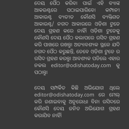
ଦେୟ ପୈଠ କରିବା ପାଇଁ ଏହି ବ୍ୟାଙ୍କ
ଆକଉଣ୍ଟରେ ପଠାଇପାରିବେ। କମ୍ପାନୀ
ଆକାଉଣ୍ଟ ବ୍ୟତୀତ କୌଣସି ବ୍ୟକ୍ତିଗତ
ଆକାଉଣ୍ଟ/ ନଗଦ ଆକାରରେ ଓଡ଼ିଶା ଟୁଡେ
ଦେୟ ଗ୍ରହଣ କରେ ନାହିଁ। ଓଡ଼ିଶା ଟୁଡେକୁ
କୌଣସି ଦେୟ ପୈଠ କଲାପରେ ରସିଦ ଗ୍ରହଣ
କରି ପାଖରେ ରଖନ୍ତୁ। ଅତ୍ୟାବଶ୍ୟକ ସ୍ଥଳେ ଯଦି
ନଗଦ ପୈଠ କରୁଛନ୍ତି, ତେବେ ଓଡ଼ିଶା ଟୁଡେ ର
ରସିଦ ଗ୍ରହଣ କରନ୍ତୁ। ଆବଶ୍ୟକ ପଡିଲେ ଏହାର
ନକଲ editor@odishatoday.com କୁ
ପଠାନ୍ତୁ।
ଦେୟ ସମ୍ପର୍କିତ କିଛି ଅଭିଯୋଗ ଥିଲେ
editor@odishatoday.com ରେ ମେଲ୍
କରି ଜଣାଇବାକୁ ଅନୁରୋଧ। ବିନା ରସିଦରେ
କୌଣସି ଦେୟ ଜନିତ ଅଭିଯୋଗ ଗ୍ରହଣ
କରାଯିବ ନାହିଁ।