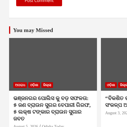
You may Missed
ଅପରାଧ
ଓଡ଼ିଶା
ଜିଲ୍ଲା
ଓଡ଼ିଶା
ଜିଲ୍ଲ
ଭଞ୍ଜନଗର ପୋଲିସ କୁ ବଡ଼ ସଫଳତା:
“ବିକଶିତ 
୫ ଜଣ ବ୍ରାଉନ ସୁଗର ବେପାରୀ ଗିରଫ,
ସଂକଳ୍ପ ଅ
୫ ଲକ୍ଷ ଟଙ୍କାର ବ୍ରାଉନ ସୁଗାର
August 3, 20
ଜବତ
August 5, 2026
Odisha Today