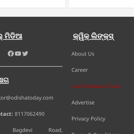
୍ ମିଡିଆ
କ୍ୱିକ୍ ଲିଙ୍କ୍ସ୍
Facebook
YouTube
Twitter
About Us
Career
ୋଗ
Card Validation Check
tor@odishatoday.com
Advertise
tact:
8117062490
Privacy Policy
Bagdevi Road,