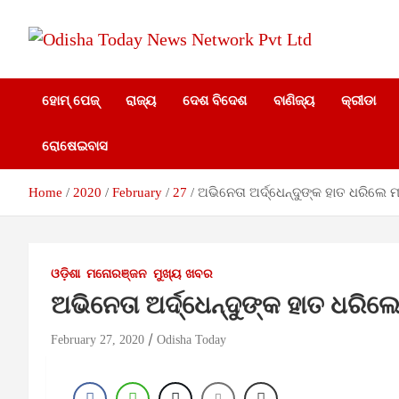
Skip
to
content
Breaking News | Odisha News | India News | World News 
Odisha Today News
Odisha Today
ହୋମ୍ ପେଜ୍
ରାଜ୍ୟ
ଦେଶ ବିଦେଶ
ବାଣିଜ୍ୟ
କ୍ରୀଡା
Network Pvt Ltd
ରୋଷେଇବାସ
Home
2020
February
27
ଅଭିନେତା ଅର୍ଦ୍ଧେନ୍ଦୁଙ୍କ ହାତ ଧରିଲେ 
ଓଡ଼ିଶା
ମନୋରଞ୍ଜନ
ମୁଖ୍ୟ ଖବର
ଅଭିନେତା ଅର୍ଦ୍ଧେନ୍ଦୁଙ୍କ ହାତ ଧରି
February 27, 2020
Odisha Today