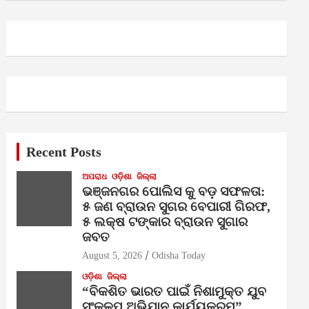
Recent Posts
ଅପରାଧ
ଓଡ଼ିଶା
ଜିଲ୍ଲା
ଭଞ୍ଜନଗର ପୋଲିସ କୁ ବଡ଼ ସଫଳତା:
୫ ଜଣ ବ୍ରାଉନ ସୁଗର ବେପାରୀ ଗିରଫ,
୫ ଲକ୍ଷ ଟଙ୍କାର ବ୍ରାଉନ ସୁଗାର
ଜବତ
August 5, 2026
Odisha Today
ଓଡ଼ିଶା
ଜିଲ୍ଲା
“ବିକଶିତ ଭାରତ ପାଇଁ ନିଶାମୁକ୍ତ ଯୁବ
ସଂକଳ୍ପ ଅଭିଯାନ କାର୍ଯ୍ୟକ୍ରମ”