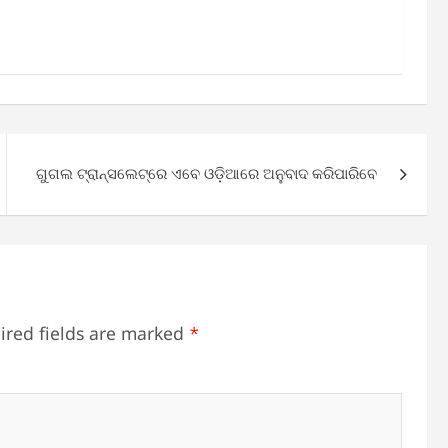
ଗୁଗଲ ଟ୍ରାନ୍ସଲେଟ୍‌ରେ ଏବେ ଓଡ଼ିଆରେ ଅନୁବାଦ କରିପାରିବେ
ired fields are marked
*