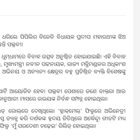
 ହାତ ଧରିଲେ ପିପିଲିର ବିଜେଡି ବିଧାୟକ ପ୍ରଦୀପ ମହାରଥୀଙ୍କ ଝିଅ
ତି ପଲ୍ଲବୀ।
େଶ୍‌ ଧୂମ୍‌ଧାମରେ ବିବାହ ଉତ୍ସବ ଅନୁଷ୍ଠିତ ହୋଇଯାଇଛି। ଏହି ବିବାହ
ଖ୍ୟମନ୍ତ୍ରୀ ନବୀନ ପଟ୍ଟନାୟକ, ରାଜ୍ୟ ମନ୍ତ୍ରିମଣ୍ଡଳର ଅଧିକାଂଶ
 ଓ ଅନ୍ୟାନ୍ୟ କ୍ଷେତ୍ରର ବହୁ ପ୍ରତିଷ୍ଠିତ ବ୍ୟକ୍ତି ବିଶେଷଙ୍କୁ
ସନ୍‌ ପାର୍ଟି ଆୟୋଜିତ ହେବ। ପଲ୍ଲବୀ ପେଶାରେ ଜଣେ ଡାକ୍ତର। ଆଉ
ତ ଜାନୁଆରୀ ମାସରେ ଉଭୟଙ୍କ ନିର୍ବନ୍ଧ ସମ୍ପନ୍ନ ହୋଇଥିଲା।
 ଲିଡ୍‌ ରୋଲ୍‌ରେ ଦେଖିଥିଲେ। ‘ବ୍ଲାକ୍‌ମେଲ୍‌’ ଫିଲ୍ମରେ ଅଭିନେତ୍ରୀ
ାନ୍ସ କରି ଦର୍ଶକଙ୍କ ହୃଦୟ ଜିତିଥିଲେ ଅର୍ଦ୍ଧେନ୍ଦୁ। ଗୀତଟି ମଧ୍ୟ
 ଫିଲ୍ମ ‘ମୁଁ ପରଦେଶୀ ଚଢ଼େଇ’ ରିଲିଜ୍ ହୋଇଥିଲା।