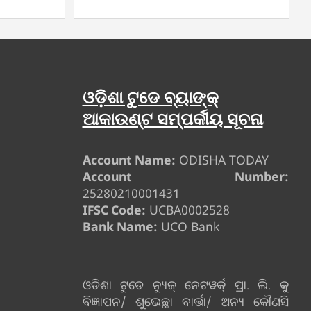
ଓଡ଼ିଶା ଟୁଡେ ବ୍ୟାଙ୍କ୍
ଆକାଉଣ୍ଟ ସମ୍ପର୍କୀୟ ସୂଚନା
Account Name:
ODISHA TODAY
Account Number:
25280210001431
IFSC Code:
UCBA0002528
Bank Name:
UCO Bank
ଓଡିଶା ଟୁଡେ ନ୍ୟୁଜ୍ ନେଟୱର୍କ୍ ପ୍ରା. ଲି. କୁ
ବିଜ୍ଞାପନ/ ଶୁଭେଚ୍ଛା ବାର୍ତ୍ତା/ ଅନ୍ୟ କୌଣସି