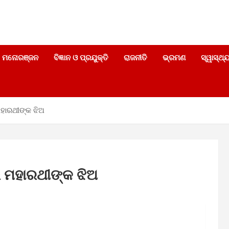
|
ମନୋରଞ୍ଜନ
ବିଜ୍ଞାନ ଓ ପ୍ରଯୁକ୍ତି
ରାଜନୀତି
ଭ୍ରମଣ
ସ୍ୱାସ୍ଥ୍
ମହାରଥୀଙ୍କ ଝିଅ
ଲେ ମହାରଥୀଙ୍କ ଝିଅ