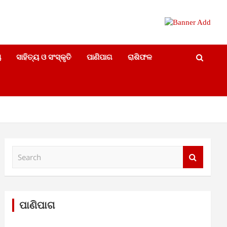
ୟ
ସାହିତ୍ୟ ଓ ସଂସ୍କୃତି
ପାଣିପାଗ
ରାଶିଫଳ
S
e
a
r
c
h
ପାଣିପାଗ