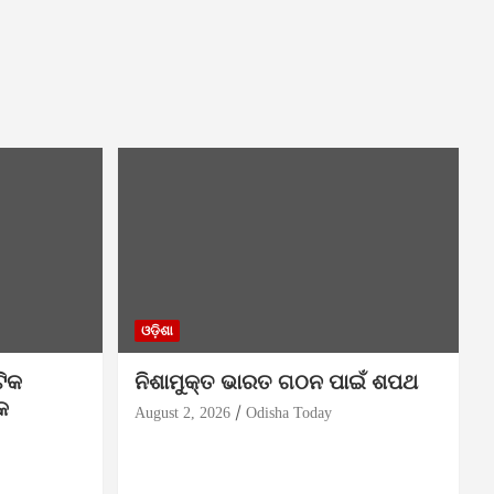
ଓଡ଼ିଶା
ିକ
ନିଶାମୁକ୍ତ ଭାରତ ଗଠନ ପାଇଁ ଶପଥ
କ
August 2, 2026
Odisha Today