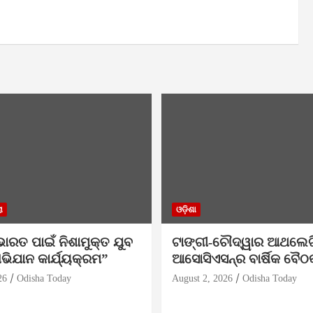
ା
ଓଡ଼ିଶା
ଭାରତ ପାଇଁ ନିଶାମୁକ୍ତ ଯୁବ
ଟାଙ୍ଗୀ-ଚୌଦ୍ୱାର ଆଥଲେଟ
ଭିଯାନ କାର୍ଯ୍ୟକ୍ରମ”
ଆସୋସିଏସନ୍‌ର ବାର୍ଷିକ ବୈଠ
26
Odisha Today
August 2, 2026
Odisha Today