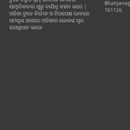
Bhanjana
ସାମ୍ବାଦିକତାର ଗୁରୁ ଦାୟିତ୍ବ ବହନ କରେ |
761126
ଓଡ଼ିଶା ଟୁଡେ ନିର୍ଭୀକ ଓ ନିରପେକ୍ଷ ଭାବରେ
ସମସ୍ତଙ୍କ ଆଗରେ ଓଡିଶାର ଲୋକଙ୍କ ସ୍ୱର
ଉପସ୍ଥାପନ କରେ।