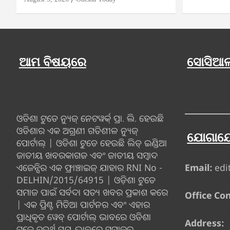
ଆମ ବିଷୟରେ
ସୋସିଆଲ
ଓଡିଶା ଟୁଡେ ନ୍ୟୁଜ୍ ନେଟୱର୍କ୍ ପ୍ରା. ଲି. ହେଉଛି
ଓଡିଶାର ଏକ ଅଗ୍ରଣୀ ଗତିଶୀଳ ନ୍ୟୁଜ୍
ଯୋଗାଯ
ପୋର୍ଟାଲ୍ | ଓଡିଶା ଟୁଡେ ହେଉଛି ଲିଡ୍ ଇଣ୍ଡିଆ
ଜାତୀୟ ଖବରକାଗଜ ଏବଂ ଜାତୀୟ ସମ୍ବାଦ
ଏଜେନ୍ସିର ଏକ ଫ୍ରାଞ୍ଚାଇଜ୍ ଯାହାର RNI No -
Email:
edi
DELHIN/2015/64915 | ଓଡ଼ିଶା ଟୁଡେ
ସମାଜ ପାଇଁ ସର୍ବଦା ସତ୍ୟ ଖବର ପ୍ରକାଶ କରେ
Office Con
| ଏକ ପ୍ରିଣ୍ଟ ମିଡିଆ ପାର୍ଟନର ଏବଂ ଏହାର
ପ୍ରାଧିକୃତ ୱେବ୍ ପୋର୍ଟାଲ୍ ଭାବରେ ଓଡିଶା
Address:
ଟୁଡେ ଚତୁର୍ଥ ସ୍ତମ୍ଭ ଭାବରେ ସମାଜର