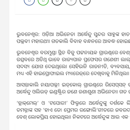
ଭୁବନେଶ୍ୱର: ଓଡ଼ିଆ ଅଭିନେତା ଅର୍ଦ୍ଧେନ୍ଦୁ ସୁନ୍ଦର ସାହୁଙ୍କ
ପଲ୍ଲବୀ ମହାରଥୀ। ଗତକାଲି ବିବାହ ବନ୍ଧନରେ ଆବଦ୍ଧ ହୋଇଛନ୍
ଭୁବନେଶ୍ୱର ବରମୁଣ୍ଡା ସ୍ଥିତ ବିଜୁ ପଟ୍ଟନାୟକ ଗ୍ରାଉଣ୍ଡ୍‌ରେ ବ
ଉତ୍ସବରେ ଅତିଥି ଭାବେ ରାଜ୍ୟପାଳ ପ୍ରଫେସର ଗଣେଶୀ ଲାଲ୍‌, ମୁ
ସଦସ୍ୟ ଯୋଗ ଦେଇଥିଲେ। ସେହିଭଳି ରାଜନୀତି, ବ୍ୟବସାୟ, ଅଭିନୟ
ମଧ୍ୟ ଏହି ହାଇପ୍ରୋଫାଇଲ ମ୍ୟାରେଜ୍‌ରେ ଦେଖିବାକୁ ମିଳିଥିଲା।
ଆସନ୍ତାକାଲି ନୟାପଲ୍ଲୀ ଇଡ୍‌କୋଲ୍‌ ଗ୍ରାଉଣ୍ଡ୍‌ରେ ରିସେପ୍‌
ଅର୍ଦ୍ଧେନ୍ଦୁ ଓଲିଉଡ୍‌ ଇଣ୍ଡଷ୍ଟ୍ରିର ଜଣେ ଜଣାଶୁଣା ଅଭିନେତା। ଗ
‘ବ୍ଲାକ୍‌ମେଲ୍‌’ ଓ ‘ଟପୋରୀ’ ଫିଲ୍ମରେ ଅର୍ଦ୍ଧେନ୍ଦୁଙ୍କୁ ଦର୍ଶକେ
ତମନ୍ନାଙ୍କ ସହ ‘ହାଏ ତୋ ପ୍ରେମର ରଙ୍ଗୋଲି’ଗୀତରେ ଜବରଦସ୍ତ ଡ୍ୟ
ବେଶ୍‌ ଲୋକପ୍ରିୟ ହୋଇଥିଲା। ନିକଟରେ ଅର୍ଦ୍ଧେନ୍ଦୁଙ୍କ ଆଉ ଏକ