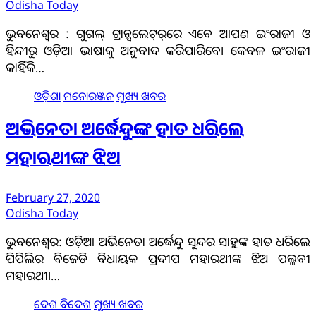
Odisha Today
ଭୁବନେଶ୍ୱର : ଗୁଗଲ୍ ଟ୍ରାନ୍ସଲେଟ୍‌ର୍‌ରେ ଏବେ ଆପଣ ଇଂରାଜୀ ଓ
ହିନ୍ଦୀରୁ ଓଡ଼ିଆ ଭାଷାକୁ ଅନୁବାଦ କରିପାରିବେ। କେବଳ ଇଂରାଜୀ
କାହିଁକି…
ଓଡ଼ିଶା
ମନୋରଞ୍ଜନ
ମୁଖ୍ୟ ଖବର
ଅଭିନେତା ଅର୍ଦ୍ଧେନ୍ଦୁଙ୍କ ହାତ ଧରିଲେ
ମହାରଥୀଙ୍କ ଝିଅ
February 27, 2020
Odisha Today
ଭୁବନେଶ୍ୱର: ଓଡ଼ିଆ ଅଭିନେତା ଅର୍ଦ୍ଧେନ୍ଦୁ ସୁନ୍ଦର ସାହୁଙ୍କ ହାତ ଧରିଲେ
ପିପିଲିର ବିଜେଡି ବିଧାୟକ ପ୍ରଦୀପ ମହାରଥୀଙ୍କ ଝିଅ ପଲ୍ଲବୀ
ମହାରଥୀ।…
ଦେଶ ବିଦେଶ
ମୁଖ୍ୟ ଖବର