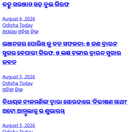
ବହୁ ସରଞ୍ଜାମ ସହ ଦୁଇ ଗିରଫ
August 6, 2026
Odisha Today
ଅପରାଧ
ଓଡ଼ିଶା
ଜିଲ୍ଲା
ଭଞ୍ଜନଗର ପୋଲିସ କୁ ବଡ଼ ସଫଳତା: ୫ ଜଣ ବ୍ରାଉନ
ସୁଗର ବେପାରୀ ଗିରଫ, ୫ ଲକ୍ଷ ଟଙ୍କାର ବ୍ରାଉନ ସୁଗାର
ଜବତ
August 5, 2026
Odisha Today
ଓଡ଼ିଶା
ଜିଲ୍ଲା
ବିଧାୟକ ନୀଳମଣିଙ୍କ ଦ୍ବାରା ସୋରଡାରେ ‘ନିରୀକ୍ଷଣ ସାଥୀ’
ଅଟୋ ଆମ୍ବୁଲାନ୍ସ ର ଶୁଭାରମ୍ଭ
August 5, 2026
Odisha Today