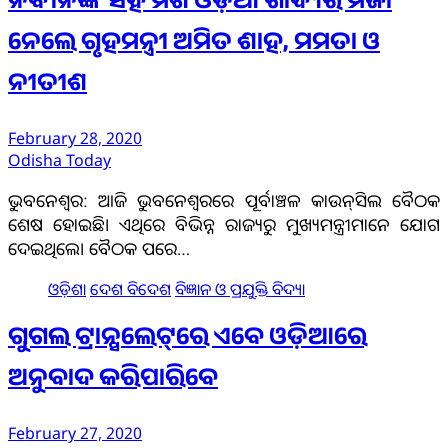
ନବୀନଙ୍କ ସହ ମିଶି ଓଡ଼ିଆ ଖାଦ୍ୟର ମଜା
ନେଲେ ଗୃହମନ୍ତ୍ରୀ ଅମିତ ଶାହ, ମମତା ଓ
ନୀତୀଶ
February 28, 2020
Odisha Today
ଭୁବନେଶ୍ୱର: ଆଜି ଭୁବନେଶ୍ୱରରେ ପୂର୍ବାଞ୍ଚଳ କାଉନ୍‌ସିଲ ବୈଠକ
ଶେଷ ହୋଇଛି। ଏଥିରେ ବିଭିନ୍ନ ରାଜ୍ୟରୁ ମୁଖ୍ୟମନ୍ତ୍ରୀମାନେ ଯୋଗ
ଦେଇଥିଲେ। ବୈଠକ ପରେ…
ଓଡ଼ିଶା
ଦେଶ ବିଦେଶ
ବିଜ୍ଞାନ ଓ ପ୍ରଯୁକ୍ତି ବିଦ୍ୟା
ଗୁଗଲ ଟ୍ରାନ୍ସଲେଟ୍‌ରେ ଏବେ ଓଡ଼ିଆରେ
ଅନୁବାଦ କରିପାରିବେ
February 27, 2020