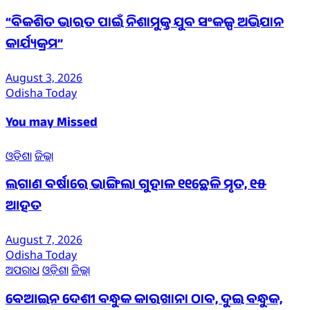
“ବିକଶିତ ଭାରତ ପାଇଁ ନିଶାମୁକ୍ତ ଯୁବ ସଂକଳ୍ପ ଅଭିଯାନ
କାର୍ଯ୍ୟକ୍ରମ”
August 3, 2026
Odisha Today
You may Missed
ଓଡ଼ିଶା
ଜିଲ୍ଲା
ଲଗାଣ ବର୍ଷାରେ ଭାଙ୍ଗିଲା ଗୁହାଳ ୧୧ଛେଳି ମୃତ, ୧୫
ଆହତ
August 7, 2026
Odisha Today
ଅପରାଧ
ଓଡ଼ିଶା
ଜିଲ୍ଲା
ବେଆଇନ ଦେଶୀ ବନ୍ଧୁକ କାରଖାନା ଠାବ, ଦୁଇ ବନ୍ଧୁକ,