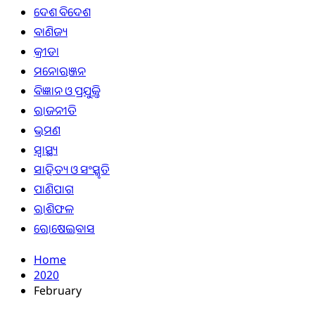
ଦେଶ ବିଦେଶ
ବାଣିଜ୍ୟ
କ୍ରୀଡା
ମନୋରଞ୍ଜନ
ବିଜ୍ଞାନ ଓ ପ୍ରଯୁକ୍ତି
ରାଜନୀତି
ଭ୍ରମଣ
ସ୍ୱାସ୍ଥ୍ୟ
ସାହିତ୍ୟ ଓ ସଂସ୍କୃତି
ପାଣିପାଗ
ରାଶିଫଳ
ରୋଷେଇବାସ
Home
2020
February