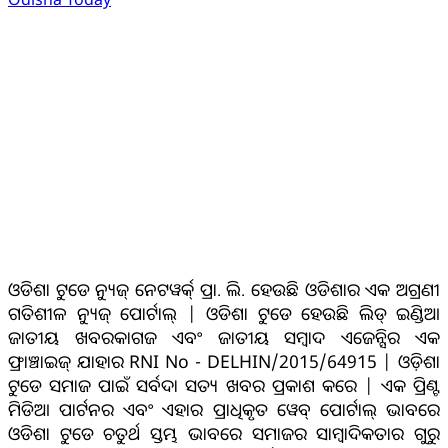
ଆମ ବିଷୟରେ
ଓଡିଶା ଟୁଡେ ନ୍ୟୁଜ୍ ନେଟୱର୍କ୍ ପ୍ରା. ଲି. ହେଉଛି ଓଡିଶାର ଏକ ଅଗ୍ରଣୀ
ଗତିଶୀଳ ନ୍ୟୁଜ୍ ପୋର୍ଟାଲ୍ | ଓଡିଶା ଟୁଡେ ହେଉଛି ଲିଡ୍ ଇଣ୍ଡିଆ
ଜାତୀୟ ଖବରକାଗଜ ଏବଂ ଜାତୀୟ ସମ୍ବାଦ ଏଜେନ୍ସିର ଏକ
ଫ୍ରାଞ୍ଚାଇଜ୍ ଯାହାର RNI No - DELHIN/2015/64915 | ଓଡ଼ିଶା
ଟୁଡେ ସମାଜ ପାଇଁ ସର୍ବଦା ସତ୍ୟ ଖବର ପ୍ରକାଶ କରେ | ଏକ ପ୍ରିଣ୍ଟ
ମିଡିଆ ପାର୍ଟନର ଏବଂ ଏହାର ପ୍ରାଧିକୃତ ୱେବ୍ ପୋର୍ଟାଲ୍ ଭାବରେ
ଓଡିଶା ଟୁଡେ ଚତୁର୍ଥ ସ୍ତମ୍ଭ ଭାବରେ ସମାଜର ସାମ୍ବାଦିକତାର ଗୁରୁ