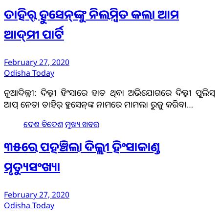
ତାହିର୍‌ ହୁସେନ୍‌ଙ୍କୁ ନିଲମ୍ବିତ କଲା ଆମ
ଆଦ୍‌ମୀ ପାର୍ଟି
February 27, 2020
Odisha Today
ନୂଆଦିଲ୍ଲୀ: ଦିଲ୍ଲୀ ହିଂସାରେ ହାତ ଥିବା ଅଭିଯୋଗରେ ଦିଲ୍ଲୀ ପୁଲିସ୍‌
ଆପ୍‌ ନେତା ତାହିର୍‌ ହୁସେନ୍‌ଙ୍କ ନାମରେ ମାମଲା ରୁଜୁ କରିବା…
ଦେଶ ବିଦେଶ
ମୁଖ୍ୟ ଖବର
୩୫ରେ ପହଞ୍ଚିଲା ଦିଲ୍ଲୀ ହିଂସାକାଣ୍ଡ
ମୃତ୍ୟୁସଂଖ୍ୟା
February 27, 2020
Odisha Today