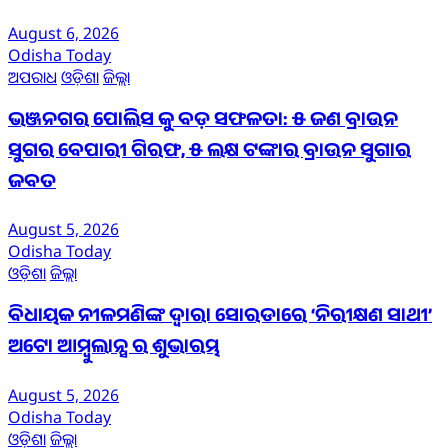
August 6, 2026
Odisha Today
ଅପରାଧ
ଓଡ଼ିଶା
ଜିଲ୍ଲା
ଭଞ୍ଜନଗର ପୋଲିସ କୁ ବଡ଼ ସଫଳତା: ୫ ଜଣ ବ୍ରାଉନ
ସୁଗର ବେପାରୀ ଗିରଫ, ୫ ଲକ୍ଷ ଟଙ୍କାର ବ୍ରାଉନ ସୁଗାର
ଜବତ
August 5, 2026
Odisha Today
ଓଡ଼ିଶା
ଜିଲ୍ଲା
ବିଧାୟକ ନୀଳମଣିଙ୍କ ଦ୍ବାରା ସୋରଡାରେ ‘ନିରୀକ୍ଷଣ ସାଥୀ’
ଅଟୋ ଆମ୍ବୁଲାନ୍ସ ର ଶୁଭାରମ୍ଭ
August 5, 2026
Odisha Today
ଓଡ଼ିଶା
ଜିଲ୍ଲା