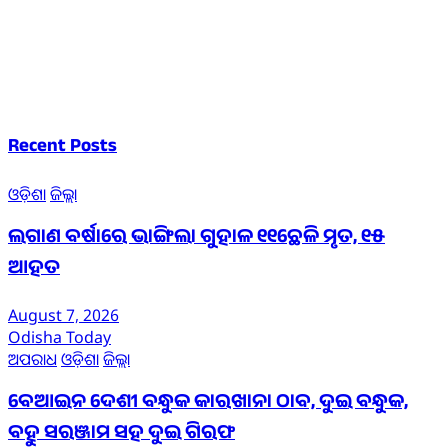
Recent Posts
ଓଡ଼ିଶା
ଜିଲ୍ଲା
ଲଗାଣ ବର୍ଷାରେ ଭାଙ୍ଗିଲା ଗୁହାଳ ୧୧ଛେଳି ମୃତ, ୧୫
ଆହତ
August 7, 2026
Odisha Today
ଅପରାଧ
ଓଡ଼ିଶା
ଜିଲ୍ଲା
ବେଆଇନ ଦେଶୀ ବନ୍ଧୁକ କାରଖାନା ଠାବ, ଦୁଇ ବନ୍ଧୁକ,
ବହୁ ସରଞ୍ଜାମ ସହ ଦୁଇ ଗିରଫ