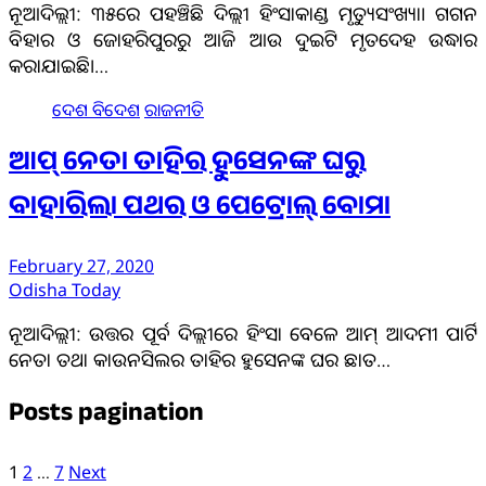
ନୂଆଦିଲ୍ଲୀ: ୩୫ରେ ପହଞ୍ଚିଛି ଦିଲ୍ଲୀ ହିଂସାକାଣ୍ଡ ମୃତ୍ୟୁସଂଖ୍ୟା। ଗଗନ
ବିହାର ଓ ଜୋହରିପୁରରୁ ଆଜି ଆଉ ଦୁଇଟି ମୃତଦେହ ଉଦ୍ଧାର
କରାଯାଇଛି।…
ଦେଶ ବିଦେଶ
ରାଜନୀତି
ଆପ୍‌ ନେତା ତାହିର ହୁସେନଙ୍କ ଘରୁ
ବାହାରିଲା ପଥର ଓ ପେଟ୍ରୋଲ୍‌ ବୋମା
February 27, 2020
Odisha Today
ନୂଆଦିଲ୍ଲୀ: ଉତ୍ତର ପୂର୍ବ ଦିଲ୍ଲୀରେ ହିଂସା ବେଳେ ଆମ୍ ଆଦମୀ ପାର୍ଟି
ନେତା ତଥା କାଉନସିଲର ତାହିର ହୁସେନଙ୍କ ଘର ଛାତ…
Posts pagination
1
2
…
7
Next