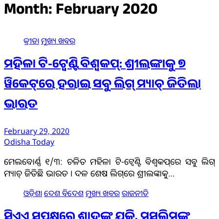
Month:
February 2020
କ୍ରୀଡା
ମୁଖ୍ୟ ଖବର
ମହିଳା ଟି-ଟ୍ୱେଣ୍ଟି ବିଶ୍ୱକପ୍‌: ଶ୍ରୀଲଙ୍କାକୁ ୭
ୱିକେଟ୍‌ରେ ହରାଇ ସବୁ ଲିଗ୍‌ ମ୍ୟାଚ୍‌ ଜିତିଲା
ଭାରତ
February 29, 2020
Odisha Today
ମେଲବୋର୍ଣ୍ଣ ୧/୩: ଚଳିତ ମହିଳା ଟି-ଟ୍ୱେଣ୍ଟି ବିଶ୍ୱକପ୍‌ରେ ସବୁ ଲିଗ୍‌
ମ୍ୟାଚ୍‌ ଜିତିଛି ଭାରତ । ଦଳ ଶେଷ ଲିଗ୍‌ରେ ଶ୍ରୀଲଙ୍କାକୁ…
ଓଡ଼ିଶା
ଦେଶ ବିଦେଶ
ମୁଖ୍ୟ ଖବର
ରାଜନୀତି
ସିଏଏ ସପକ୍ଷରେ ଶାହଙ୍କ ଯୁକ୍ତି, ମୁସଲିମଙ୍କ