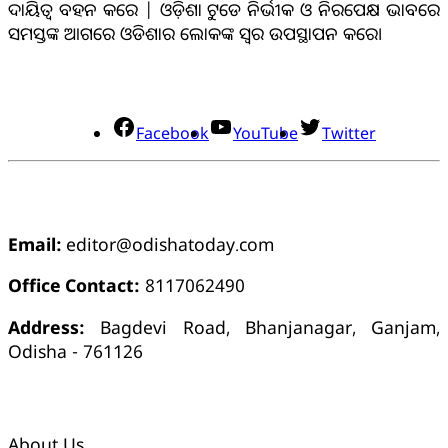
ଦାୟିତ୍ବ ବହନ କରେ | ଓଡ଼ିଶା ଟୁଡେ ନିର୍ଭୀକ ଓ ନିରପେକ୍ଷ ଭାବରେ
ସମସ୍ତଙ୍କ ଆଗରେ ଓଡିଶାର ଲୋକଙ୍କ ସ୍ୱର ଉପସ୍ଥାପନ କରେ।
ସୋସିଆଲ୍ ମିଡିଆ
Facebook
YouTube
Twitter
ଯୋଗାଯୋଗ
Email:
editor@odishatoday.com
Office Contact:
8117062490
Address:
Bagdevi Road, Bhanjanagar, Ganjam,
Odisha - 761126
କ୍ୱିକ୍ ଲିଙ୍କ୍ସ୍
About Us