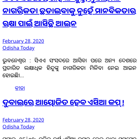
ନାଗରିକତା ଛଡାଇବାକୁ ନୁହେଁ ମାନବିକତାର
ରକ୍ଷା ପାଇଁ ଆସିଛି ଆଇନ
February 28, 2020
Odisha Today
ଭୁବନେଶ୍ୱର : ସିଏଏ ସଂସଦରେ ଆସିବା ପରେ ଅନ୍ୟ ଦେଶରେ
ପ୍ରତାରିତ ଲକ୍ଷାଧିକ ହିନ୍ଦୁଙ୍କୁ ନାଗରିକତା ମିଳିବା ନେଇ ଆଇନ
ହୋଇଛି।…
କ୍ରୀଡା
ଦୁବାଇରେ ଆୟୋଜିତ ହେବ ଏସିଆ କପ୍ !
February 28, 2020
Odisha Today