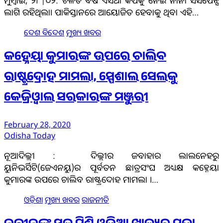
ମୁମ୍ବାଇ, ୨୮|୦୨: ଚଳିତ ବର୍ଷ ଏସିଆ କପକୁ ନେଇ ନାନା ସସପେନ୍ସ
ଲାଗି ରହିଥିଲା। ପାକିସ୍ତାନରେ ଆୟୋଜିତ ହେବାକୁ ଥିବା ଏହି…
ଦେଶ ବିଦେଶ
ମୁଖ୍ୟ ଖବର
କହ୍ନେୟା କୁମାରଙ୍କ ଉପରେ ଚାଲିବ
ରାଷ୍ଟ୍ରଦ୍ରୋହ ମାମଲା, ସ୍ପେଶାଲ ସେଲକୁ
କେଜ୍ରିଓ୍ବାଲ ସରକାରଙ୍କ ମଞ୍ଜୁରୀ
February 28, 2020
Odisha Today
ନୂଆଦିଲ୍ଲୀ : ଦିଲ୍ଲୀର ଜବାହାର ଲାଲନେହରୁ
ୟୁନିଭର୍ସିଟି(ଜେଏନୟୁ)ର ପୂର୍ବତନ ଛାତ୍ରସଂଘ ଅଧ୍ୟକ୍ଷ କହ୍ନେୟା
କୁମାରଙ୍କ ଉପରେ ଚାଲିବ ରାଷ୍ଟ୍ରଦୋହ ମାମଲା ।…
ଓଡ଼ିଶା
ମୁଖ୍ୟ ଖବର
ରାଜନୀତି