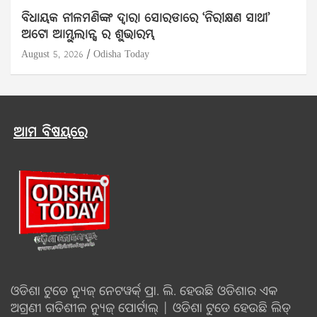
ବିଧାୟକ ନୀଳମଣିଙ୍କ ଦ୍ବାରା ସୋରଡାରେ ‘ନିରୀକ୍ଷଣ ସାଥୀ’
ଅଟୋ ଆମ୍ବୁଲାନ୍ସ ର ଶୁଭାରମ୍ଭ
August 5, 2026
Odisha Today
ଆମ ବିଷୟରେ
ଓଡିଶା ଟୁଡେ ନ୍ୟୁଜ୍ ନେଟୱର୍କ୍ ପ୍ରା. ଲି. ହେଉଛି ଓଡିଶାର ଏକ
ଅଗ୍ରଣୀ ଗତିଶୀଳ ନ୍ୟୁଜ୍ ପୋର୍ଟାଲ୍ | ଓଡିଶା ଟୁଡେ ହେଉଛି ଲିଡ୍