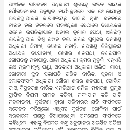
ଆଞ୍ଚଳିକ ପରିବହନ ଅଧିକାରୀ ଶୁଭେନ୍ଦୁ ରଞ୍ଜନ ରାୟଙ୍କ
ପୌରହିତ୍ୟରେ ଅନୁଷ୍ଠିତ କାର୍ଯ୍ୟକ୍ରମରେ ଏକ ଶୋଭାଯାତ୍ରା
ଉପଜିଲ୍ଲାପାଳଙ୍କ କାର୍ଯ୍ୟାଳୟରୁ ବାହାରି ମୁଖ୍ୟ ସଡକରେ
ଟାଉନ ହଲ ନିକଟରେ ପହଞ୍ଚିଥିଲା। ସେଠାରେ ବିଧାୟକଙ୍କ
ସମେତ ଉପଜିଲ୍ଲାପାଳ ଅନୀଲ କୁମାର ସେଠୀ, ଅତିରିକ୍ତ
ଉପଜିଲ୍ଲାପାଳ ବିଶ୍ବ ରଞ୍ଜନ କର, ଉତ୍ତର ଘୁମୁସର ବନଖଣ୍ଡ
ଅଧିକାରୀ ହିମାଂଶୁ ଶେଖର ମହାନ୍ତି, ଉପଖଣ୍ଡ ଚିକିତ୍ସାଳୟ
ଅଧୀକ୍ଷକ ଡା.ସୀତାଂଶୁ ଶେଖର ଶତପଥୀ, ନଗରପାଳ
ଗୋପବନ୍ଧୁ ମହାପାତ୍ର, ଥାନା ଅଧିକାରୀ କୁମର ମୁଦୁଲି, ଏନ୍ଏସି
ଇଓ ମୂରଲୀକୃଷ୍ଣ ପଣ୍ଡା, ଅବକାରୀ ଅଧିକାରୀ ଅଲିଭା ମାଝୀ,
ରୋଟାରୀ କ୍ଳବ ସଭାପତି ରଞ୍ଜିତ ବାରିକ, ସୂଚନା ଓ
ଲୋକସଂପର୍କ ଅଧିକାରୀ ଗୌରୀ ଶଙ୍କର ଶତପଥୀ, ଗୋବିନ୍ଦ
ରାଓ, ବିପ୍ରଚରଣ ବାରିକ, ଏମଭିଆଇ ଶର୍ମିଳା ମହାରଣା ପ୍ରମୁଖ
ଟ୍ରାଫିକ ନିୟମ ପାଳନ କରିବା, ମଦ୍ୟପାନ କରି ଗାଡି
ନଚଳାଇବା, ଦୁର୍ଘଟଣା ଦ୍ବାରା ପରିବାରର କ୍ଷତି ସଂର୍ପକରେ
ସଚେତନ କରିଥିଲେ। ଏଥିସହ ଦୁର୍ଘଟଣା ରୋକିବା ପାଇଁ
ସରକାରଙ୍କ ପକ୍ଷରୁ ନିଆଯାଉଥିବା ପଦକ୍ଷେପ ସଂର୍ପକରେ
କହିଥିଲେ। ଏହାକୁ ବିପଦର ବନ୍ଧୁ ଅନୁଷ୍ଠାନର ଅରକ୍ଷିତ ପରିଚ୍ଛା
ସଂଯୋଜନା କରିଥିଲେ। ଏହି ଅବସରରେ ବିଭିନ୍ନ ସ୍କୁଲ ଓ