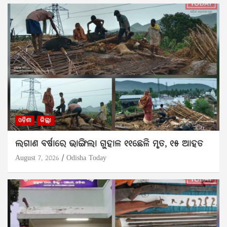
ଓଡ଼ିଶା
ଜିଲ୍ଲା
ଲଗାଣ ବର୍ଷାରେ ଭାଙ୍ଗିଲା ଗୁହାଳ ୧୧ଛେଳି ମୃତ, ୧୫ ଆହତ
August 7, 2026
Odisha Today