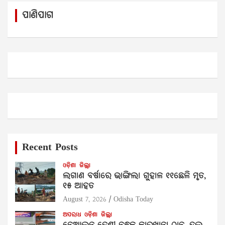
c
ପାଣିପାଗ
h
Recent Posts
ଓଡ଼ିଶା
ଜିଲ୍ଲା
ଲଗାଣ ବର୍ଷାରେ ଭାଙ୍ଗିଲା ଗୁହାଳ ୧୧ଛେଳି ମୃତ,
୧୫ ଆହତ
August 7, 2026
Odisha Today
ଅପରାଧ
ଓଡ଼ିଶା
ଜିଲ୍ଲା