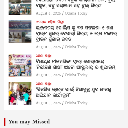
ବେଆଇନ ଦେଶୀ ବନ୍ଧୁକ କାରଖାନା ଠାବ, ଦୁଇ
ବନ୍ଧୁକ, ବହୁ ସରଞ୍ଜାମ ସହ ଦୁଇ ଗିରଫ
August 6, 2026
Odisha Today
ଅପରାଧ
ଓଡ଼ିଶା
ଜିଲ୍ଲା
ଭଞ୍ଜନଗର ପୋଲିସ କୁ ବଡ଼ ସଫଳତା: ୫ ଜଣ
ବ୍ରାଉନ ସୁଗର ବେପାରୀ ଗିରଫ, ୫ ଲକ୍ଷ ଟଙ୍କାର
ବ୍ରାଉନ ସୁଗାର ଜବତ
August 5, 2026
Odisha Today
ଓଡ଼ିଶା
ଜିଲ୍ଲା
ବିଧାୟକ ନୀଳମଣିଙ୍କ ଦ୍ବାରା ସୋରଡାରେ
‘ନିରୀକ୍ଷଣ ସାଥୀ’ ଅଟୋ ଆମ୍ବୁଲାନ୍ସ ର ଶୁଭାରମ୍ଭ
August 5, 2026
Odisha Today
ଓଡ଼ିଶା
ଜିଲ୍ଲା
“ବିକଶିତ ଭାରତ ପାଇଁ ନିଶାମୁକ୍ତ ଯୁବ ସଂକଳ୍ପ
ଅଭିଯାନ କାର୍ଯ୍ୟକ୍ରମ”
August 3, 2026
Odisha Today
You may Missed