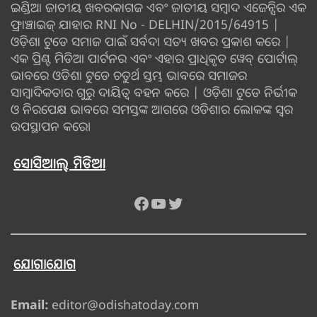
ଇଣ୍ଡିଆ ଜାତୀୟ ଖବରକାଗଜ ଏବଂ ଜାତୀୟ ସମ୍ବାଦ ଏଜେନ୍ସିର ଏକ
ଫ୍ରାଞ୍ଚାଇଜ୍ ଯାହାର RNI No - DELHIN/2015/64915 |
ଓଡ଼ିଶା ଟୁଡେ ସମାଜ ପାଇଁ ସର୍ବଦା ସତ୍ୟ ଖବର ପ୍ରକାଶ କରେ |
ଏକ ପ୍ରିଣ୍ଟ ମିଡିଆ ପାର୍ଟନର ଏବଂ ଏହାର ପ୍ରାଧିକୃତ ୱେବ୍ ପୋର୍ଟାଲ୍
ଭାବରେ ଓଡିଶା ଟୁଡେ ଚତୁର୍ଥ ସ୍ତମ୍ଭ ଭାବରେ ସମାଜର
ସାମ୍ବାଦିକତାର ଗୁରୁ ଦାୟିତ୍ବ ବହନ କରେ | ଓଡ଼ିଶା ଟୁଡେ ନିର୍ଭୀକ
ଓ ନିରପେକ୍ଷ ଭାବରେ ସମସ୍ତଙ୍କ ଆଗରେ ଓଡିଶାର ଲୋକଙ୍କ ସ୍ୱର
ଉପସ୍ଥାପନ କରେ।
ସୋସିଆଲ୍ ମିଡିଆ
Facebook
YouTube
Twitter
ଯୋଗାଯୋଗ
Email:
editor@odishatoday.com