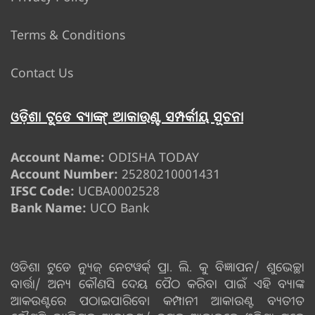
Terms & Conditions
Contact Us
ଓଡ଼ିଶା ଟୁଡେ ବ୍ୟାଙ୍କ୍ ଆକାଉଣ୍ଟ ସମ୍ପର୍କୀୟ ସୂଚନା
Account Name:
ODISHA TODAY
Account Number:
25280210001431
IFSC Code:
UCBA0002528
Bank Name:
UCO Bank
ଓଡିଶା ଟୁଡେ ନ୍ୟୁଜ୍ ନେଟୱର୍କ୍ ପ୍ରା. ଲି. କୁ ବିଜ୍ଞାପନ/ ଶୁଭେଚ୍ଛା
ବାର୍ତ୍ତା/ ଅନ୍ୟ କୌଣସି ଦେୟ ପୈଠ କରିବା ପାଇଁ ଏହି ବ୍ୟାଙ୍କ
ଆକଉଣ୍ଟରେ ପଠାଇପାରିବେ। କମ୍ପାନୀ ଆକାଉଣ୍ଟ ବ୍ୟତୀତ