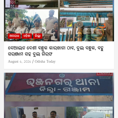
ଅପରାଧ
ଓଡ଼ିଶା
ଜିଲ୍ଲା
ବେଆଇନ ଦେଶୀ ବନ୍ଧୁକ କାରଖାନା ଠାବ, ଦୁଇ ବନ୍ଧୁକ, ବହୁ
ସରଞ୍ଜାମ ସହ ଦୁଇ ଗିରଫ
August 6, 2026
Odisha Today