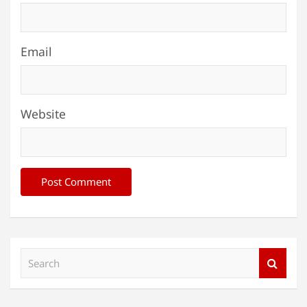
Email
Website
S
e
a
r