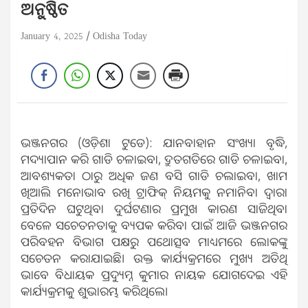
ଅନୁଷ୍ଠିତ
January 4, 2025
Odisha Today
ଭଞ୍ଜନଗର (ଓଡ଼ିଶା ଟୁଡେ): ଯାନବାହାନ ସଂଖ୍ୟା ବୃଦ୍ଧି,
ମଦ୍ୟାପାନ କରି ଗାଡି ଚଳାଇବା, ଦ୍ରୁତଗତିରେ ଗାଡି ଚଳାଇବା,
ଆବଶ୍ୟକତା ଠାରୁ ଅଧିକ ଜଣ ବସି ଗାଡି ଚଲାଇବା, ଖାମ
ଖିଆଲି ମନୋଭାବ ରଖି ଟ୍ରାଫିକ୍ ନିୟମକୁ ନମାନିବା ଦ୍ବାରା
ପ୍ରତିଦିନ ଘଟୁଥିବା ଦୁର୍ଘଟଣାର ପ୍ରମୁଖ କାରଣ ସାଜିଥିବା
ବେଳେ ସଚେତନତାକୁ ବ୍ୟପକ କରିବା ପାଇଁ ଆଜି ଭଞ୍ଜନଗର
ପରିବହନ ବିଭାଗ ପକ୍ଷରୁ ପଥୋତ୍ସବ ମାଧ୍ୟମରେ ଲୋକଙ୍କୁ
ସଚେତନ କରାଯାଇଛି। ଉକ୍ତ କାର୍ଯ୍ୟକ୍ରମରେ ମୁଖ୍ୟ ଅତିଥି
ଭାବେ ବିଧାୟକ ପ୍ରଦ୍ୟୁମ୍ନ କୁମାର ନାୟକ ଯୋଗଦେଇ ଏହି
କାର୍ଯ୍ୟକ୍ରମକୁ ଶୁଭାରମ୍ଭ କରିଥିଲେ।