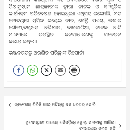
ଶିକ୍ଷାନୁଷ୍ଠାନ ଛାତ୍ରଛାତ୍ରୀଙ୍କ ଦ୍ବାରା ନାଟକ ଓ ସାଂସ୍କୃତିକ
କାର୍ଯ୍ୟକ୍ରମ ପରିବେଷଣ ହୋଇଥିଲା। ଏଥିସହ ରଙ୍ଗୋଲି, ବଡ
କୋଦଣ୍ଡାର ପ୍ରସିଦ୍ଧ କଣ୍ଢେଇ ନାଚ, ସେଲ୍ଫି ପଏଣ୍ଟ୍, ଉଦ୍ଧାର
ଶୌଳୀ,ଦସ୍ତଖତ ଅଭିଯାନ, ଦାସକାଠିଆ, ନାଟକ ଆଦି
ମାଧ୍ୟମରେ ଉପସ୍ଥିତ ଜନସାଧାରଣଙ୍କୁ ସଚେତନ
କରାଯାଇଥିଲା।
ଭଞ୍ଜନଗରରୁ ଅରକ୍ଷିତ ପରିଚ୍ଛାଙ୍କ ରିପୋର୍ଟ।
Post
ଭଞ୍ଜନଗର ଶିରିଡ଼ି ସାଇ ମନ୍ଦିରରୁ ବଡ଼ ଧରଣର ଚୋରି
navigation
ମୁଖ୍ୟମନ୍ତ୍ରୀଙ୍କ ପାଖରେ ଖସିପଡ଼ିଲା ଡ୍ରୋନ୍‌: ସାମନାକୁ ଆସିଲା
ବଡ଼ଧରଣର ସୁରକ୍ଷା ତ୍ରୁଟି