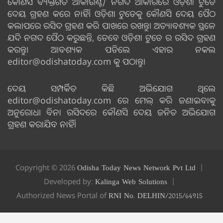
କୌଣସି ବ୍ୟକ୍ତିଗତ ଆକାଉଣ୍ଟ/ ନଗଦ ଆକାରରେ ଓଡ଼ିଶା ଟୁଡେ
ଦେୟ ଗ୍ରହଣ କରେ ନାହିଁ। ଓଡ଼ିଶା ଟୁଡେକୁ କୌଣସି ଦେୟ ପୈଠ
କଲାପରେ ରସିଦ ଗ୍ରହଣ କରି ପାଖରେ ରଖନ୍ତୁ। ଅତ୍ୟାବଶ୍ୟକ ସ୍ଥଳେ
ଯଦି ନଗଦ ପୈଠ କରୁଛନ୍ତି, ତେବେ ଓଡ଼ିଶା ଟୁଡେ ର ରସିଦ ଗ୍ରହଣ
କରନ୍ତୁ। ଆବଶ୍ୟକ ପଡିଲେ ଏହାର ନକଲ
editor@odishatoday.com କୁ ପଠାନ୍ତୁ।
ଦେୟ ସମ୍ପର୍କିତ କିଛି ଅଭିଯୋଗ ଥିଲେ
editor@odishatoday.com ରେ ମେଲ୍ କରି ଜଣାଇବାକୁ
ଅନୁରୋଧ। ବିନା ରସିଦରେ କୌଣସି ଦେୟ ଜନିତ ଅଭିଯୋଗ
ଗ୍ରହଣ କରାଯିବ ନାହିଁ।
Copyright © 2026
Odisha Today News Network Pvt Ltd
Developed by:
Kalinga Web Solutions
Authorized News Portal of
RNI No. DELHIN/2015/64915