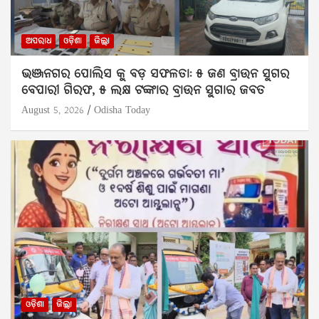
ଅପରାଧ
ଓଡ଼ିଶା
ଜିଲ୍ଲା
ଭଞ୍ଜନଗର ପୋଲିସ କୁ ବଡ଼ ସଫଳତା: ୫ ଜଣ ବ୍ରାଉନ ସୁଗର
ବେପାରୀ ଗିରଫ, ୫ ଲକ୍ଷ ଟଙ୍କାର ବ୍ରାଉନ ସୁଗାର ଜବତ
August 5, 2026
Odisha Today
ଓଡ଼ିଶା
ଜିଲ୍ଲା