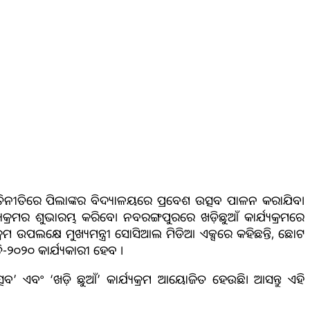
ୀତିନୀତିରେ ପିଲାଙ୍କର ବିଦ୍ୟାଳୟରେ ପ୍ରବେଶ ଉତ୍ସବ ପାଳନ କରାଯିବ।
୍ୟକ୍ରମର ଶୁଭାରମ୍ଭ କରିବେ। ନବରଙ୍ଗପୁରରେ ଖଡ଼ିଛୁଆଁ କାର୍ଯ୍ୟକ୍ରମରେ
କ୍ରମ ଉପଲକ୍ଷେ ମୁଖ୍ୟମନ୍ତ୍ରୀ ସୋସିଆଲ ମିଡିଆ ଏକ୍ସରେ କହିଛନ୍ତି, ଛୋଟ
ୀତି-୨୦୨୦ କାର୍ଯ୍ୟକାରୀ ହେବ ।
ବ’ ଏବଂ ‘ଖଡ଼ି ଛୁଆଁ’ କାର୍ଯ୍ୟକ୍ରମ ଆୟୋଜିତ ହେଉଛି। ଆସନ୍ତୁ ଏହି