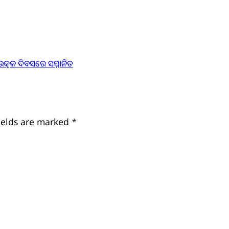
 ଉତ୍କଳ ଦିବସରେ ସମ୍ମାନିତ
ields are marked
*