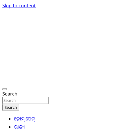
Skip to content
Breaking News | Odisha News | India News | World
Odisha Today News Network Pvt Ltd
Search
Search
ହୋମ୍ ପେଜ୍
ରାଜ୍ୟ