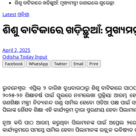
ଶିଶୁ ବାଟିକାରେ ଖଡ଼ିଛୁଆଁ: ମୁଖ୍ୟମନ୍ତ୍ରୀ ଜଣାଇଲେ ଶୁଭେଚ୍ଛା
Latest
ଓଡ଼ିଶା
ଶିଶୁ ବାଟିକାରେ ଖଡ଼ିଛୁଆଁ: ମୁଖ୍ୟମନ
April 2, 2025
Odisha Today Input
Facebook
WhatsApp
Twitter
Email
Print
ଭୁବନେଶ୍ବର: ଏପ୍ରିଲ୍ ୨ ତାରିଖ ବୁଧବାରଠାରୁ ଶିଶୁ ବାଟିକାରେ ପା
୨୦୨୫-୨୬ ଶିକ୍ଷାବର୍ଷ ପାଇଁ ସ୍କୁଲରେ ନାମଲେଖା ପ୍ରକ୍ରିୟା ଆରମ୍ଭ 
ଗଣଶିକ୍ଷା ମନ୍ତ୍ରୀ ନିତ୍ୟାନନ୍ଦ ଗଣ୍ଡ ସାମିଲ ହେବେ। ଓଡିଆ ପକ୍ଷ ପାଇଁ 
ପିଲାଙ୍କ ଶୈଶବ ଶିକ୍ଷା ଏହି କ‌ାର୍ଯ୍ୟକ୍ରମ ଦ୍ବାରା ସ୍ମରଣୀୟ ହେବ। ପିଲାମା
ନୂଆ କରି ପାଠ ଆରମ୍ଭ କରୁଥିବା ପିଲାମାନଙ୍କ ପାଇଁ ଅପ୍ରେଲ ୨ରେ ‘ଶ
କାର୍ଯ୍ୟକ୍ରମରେ ସମସ୍ତେ ସାମିଲ ହେବା। ପିଲାମାନଙ୍କ ଉଜ୍ଜ୍ୱଳ ଭବିଷ୍ୟତ ଗ