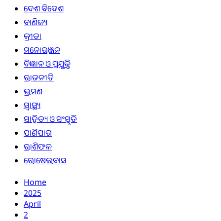
ଦେଶ ବିଦେଶ
ବାଣିଜ୍ୟ
କ୍ରୀଡା
ମନୋରଞ୍ଜନ
ବିଜ୍ଞାନ ଓ ପ୍ରଯୁକ୍ତି
ରାଜନୀତି
ଭ୍ରମଣ
ସ୍ୱାସ୍ଥ୍ୟ
ସାହିତ୍ୟ ଓ ସଂସ୍କୃତି
ପାଣିପାଗ
ରାଶିଫଳ
ରୋଷେଇବାସ
Home
2025
April
2