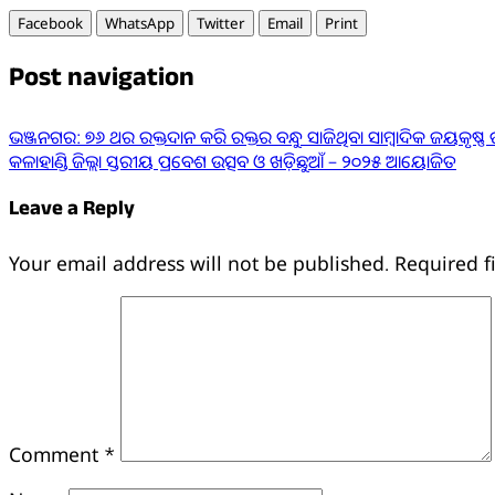
Facebook
WhatsApp
Twitter
Email
Print
Post navigation
ଭଞ୍ଜନଗର: ୭୬ ଥର ରକ୍ତଦାନ କରି ରକ୍ତର ବନ୍ଧୁ ସାଜିଥିବା ସାମ୍ବାଦିକ ଜୟକୃଷ୍ଣ
କଳାହାଣ୍ଡି ଜିଲ୍ଲା ସ୍ତରୀୟ ପ୍ରବେଶ ଉତ୍ସବ ଓ ଖଡ଼ିଛୁଆଁ – ୨୦୨୫ ଆୟୋଜିତ
Leave a Reply
Your email address will not be published.
Required f
Comment
*