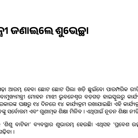
୍ତ୍ରୀ ଜଣାଇଲେ ଶୁଭେଚ୍ଛା
ଠପଢ଼ା ଆରମ୍ଭ ହେବ। ‌ଛୋଟ ଛୋଟ ପିଲା ଖଡ଼ି ଛୁଇଁବେ। ପାରମ୍ପରିକ ର
ହେବ।ମୁଖ୍ୟମନ୍ତ୍ରୀ ମୋହନ ମାଝୀ ଭୁବନେଶ୍ବର ବଡ଼ଗଡ଼ ହାଇସ୍କୁଲରୁ କାର୍ଯ
ସରକାରଙ୍କ ପକ୍ଷରୁ ୧୪ ଦିନରେ ୧୪ କାର୍ଯ୍ୟକ୍ରମ ରଖାଯାଇଛି। ଏହି କାର୍ଯ୍ୟ
ନଙ୍କୁ ସର୍ବୋତ୍ତମ ଏବଂ ଗୁଣାତ୍ମକ ଶିକ୍ଷା ମିଳିବ । ଏଥିପାଇଁ ନୂତନ ଶିକ୍ଷା ନ
ିଶୁ ବାଟିକା’ ବ୍ୟବସ୍ଥାର ଶୁଭାରମ୍ଭ ହେଉଛି। ଏଥିସହ ‘ପ୍ରବେଶ ଉତ୍ସ
ଢ଼ିବା ।