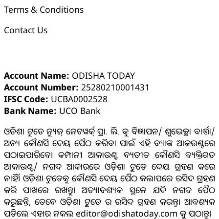
Terms & Conditions
Contact Us
ଓଡ଼ିଶା ଟୁଡେ ବ୍ୟାଙ୍କ୍ ଆକାଉଣ୍ଟ ସମ୍ପର୍କୀୟ ସୂଚନା
Account Name:
ODISHA TODAY
Account Number:
25280210001431
IFSC Code:
UCBA0002528
Bank Name:
UCO Bank
ଓଡିଶା ଟୁଡେ ନ୍ୟୁଜ୍ ନେଟୱର୍କ୍ ପ୍ରା. ଲି. କୁ ବିଜ୍ଞାପନ/ ଶୁଭେଚ୍ଛା ବାର୍ତ୍ତା/
ଅନ୍ୟ କୌଣସି ଦେୟ ପୈଠ କରିବା ପାଇଁ ଏହି ବ୍ୟାଙ୍କ ଆକଉଣ୍ଟରେ
ପଠାଇପାରିବେ। କମ୍ପାନୀ ଆକାଉଣ୍ଟ ବ୍ୟତୀତ କୌଣସି ବ୍ୟକ୍ତିଗତ
ଆକାଉଣ୍ଟ/ ନଗଦ ଆକାରରେ ଓଡ଼ିଶା ଟୁଡେ ଦେୟ ଗ୍ରହଣ କରେ
ନାହିଁ। ଓଡ଼ିଶା ଟୁଡେକୁ କୌଣସି ଦେୟ ପୈଠ କଲାପରେ ରସିଦ ଗ୍ରହଣ
କରି ପାଖରେ ରଖନ୍ତୁ। ଅତ୍ୟାବଶ୍ୟକ ସ୍ଥଳେ ଯଦି ନଗଦ ପୈଠ
କରୁଛନ୍ତି, ତେବେ ଓଡ଼ିଶା ଟୁଡେ ର ରସିଦ ଗ୍ରହଣ କରନ୍ତୁ। ଆବଶ୍ୟକ
ପଡିଲେ ଏହାର ନକଲ editor@odishatoday.com କୁ ପଠାନ୍ତୁ।