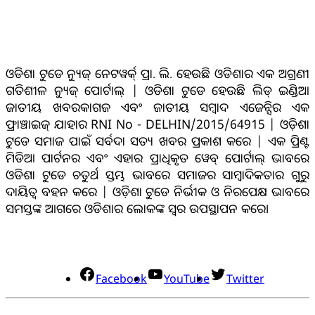
ଓଡିଶା ଟୁଡେ ନ୍ୟୁଜ୍ ନେଟୱର୍କ୍ ପ୍ରା. ଲି. ହେଉଛି ଓଡିଶାର ଏକ ଅଗ୍ରଣୀ
ଗତିଶୀଳ ନ୍ୟୁଜ୍ ପୋର୍ଟାଲ୍ | ଓଡିଶା ଟୁଡେ ହେଉଛି ଲିଡ୍ ଇଣ୍ଡିଆ
ଜାତୀୟ ଖବରକାଗଜ ଏବଂ ଜାତୀୟ ସମ୍ବାଦ ଏଜେନ୍ସିର ଏକ
ଫ୍ରାଞ୍ଚାଇଜ୍ ଯାହାର RNI No - DELHIN/2015/64915 | ଓଡ଼ିଶା
ଟୁଡେ ସମାଜ ପାଇଁ ସର୍ବଦା ସତ୍ୟ ଖବର ପ୍ରକାଶ କରେ | ଏକ ପ୍ରିଣ୍ଟ
ମିଡିଆ ପାର୍ଟନର ଏବଂ ଏହାର ପ୍ରାଧିକୃତ ୱେବ୍ ପୋର୍ଟାଲ୍ ଭାବରେ
ଓଡିଶା ଟୁଡେ ଚତୁର୍ଥ ସ୍ତମ୍ଭ ଭାବରେ ସମାଜର ସାମ୍ବାଦିକତାର ଗୁରୁ
ଦାୟିତ୍ବ ବହନ କରେ | ଓଡ଼ିଶା ଟୁଡେ ନିର୍ଭୀକ ଓ ନିରପେକ୍ଷ ଭାବରେ
ସମସ୍ତଙ୍କ ଆଗରେ ଓଡିଶାର ଲୋକଙ୍କ ସ୍ୱର ଉପସ୍ଥାପନ କରେ।
ସୋସିଆଲ୍ ମିଡିଆ
Facebook
YouTube
Twitter