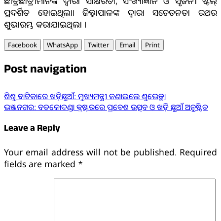
ଛାତ୍ରଛାତ୍ରୀମାନଙ୍କ ଦ୍ଵାରା ସାକ୍ଷରତା, ସଂଖ୍ୟାଜ୍ଞାନ ଓ ସୃଜନୀ ଷ୍ଟଲ୍
ପ୍ରଦର୍ଶିତ ହୋଇଥିଲା। ଜିଲ୍ଲାପାଳଙ୍କ ଦ୍ଵାରା ସଚେତନତା ରଥର
ଶୁଭାରମ୍ଭ କରାଯାଇଥିଲା ।
Facebook
WhatsApp
Twitter
Email
Print
Post navigation
ଶିଶୁ ବାଟିକାରେ ଖଡ଼ିଛୁଆଁ: ମୁଖ୍ୟମନ୍ତ୍ରୀ ଜଣାଇଲେ ଶୁଭେଚ୍ଛା
ଭଞ୍ଜନଗର: ବଡକୋଦଣ୍ଡା କ୍ଲଷ୍ଟରରେ ପ୍ରବେଶ ଉତ୍ସବ ଓ ଖଡ଼ି ଛୁଆଁ ଅନୁଷ୍ଠିତ
Leave a Reply
Your email address will not be published.
Required
fields are marked
*