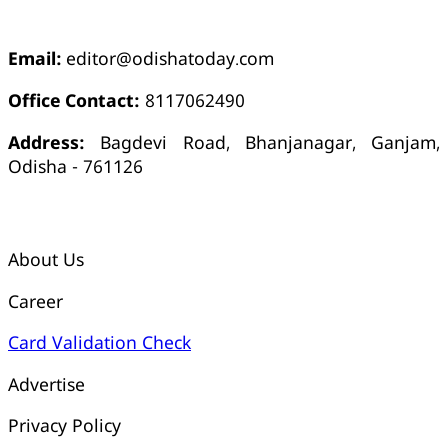
ଯୋଗାଯୋଗ
Email:
editor@odishatoday.com
Office Contact:
8117062490
Address:
Bagdevi Road, Bhanjanagar, Ganjam,
Odisha - 761126
କ୍ୱିକ୍ ଲିଙ୍କ୍ସ୍
About Us
Career
Card Validation Check
Advertise
Privacy Policy