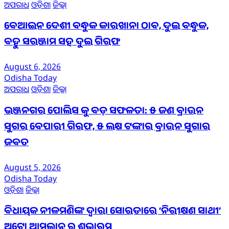
ଅପରାଧ
ଓଡ଼ିଶା
ଜିଲ୍ଲା
ବେଆଇନ ଦେଶୀ ବନ୍ଧୁକ କାରଖାନା ଠାବ, ଦୁଇ ବନ୍ଧୁକ,
ବହୁ ସରଞ୍ଜାମ ସହ ଦୁଇ ଗିରଫ
August 6, 2026
Odisha Today
ଅପରାଧ
ଓଡ଼ିଶା
ଜିଲ୍ଲା
ଭଞ୍ଜନଗର ପୋଲିସ କୁ ବଡ଼ ସଫଳତା: ୫ ଜଣ ବ୍ରାଉନ
ସୁଗର ବେପାରୀ ଗିରଫ, ୫ ଲକ୍ଷ ଟଙ୍କାର ବ୍ରାଉନ ସୁଗାର
ଜବତ
August 5, 2026
Odisha Today
ଓଡ଼ିଶା
ଜିଲ୍ଲା
ବିଧାୟକ ନୀଳମଣିଙ୍କ ଦ୍ବାରା ସୋରଡାରେ ‘ନିରୀକ୍ଷଣ ସାଥୀ’
ଅଟୋ ଆମ୍ବୁଲାନ୍ସ ର ଶୁଭାରମ୍ଭ