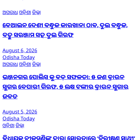
ଅପରାଧ
ଓଡ଼ିଶା
ଜିଲ୍ଲା
ବେଆଇନ ଦେଶୀ ବନ୍ଧୁକ କାରଖାନା ଠାବ, ଦୁଇ ବନ୍ଧୁକ,
ବହୁ ସରଞ୍ଜାମ ସହ ଦୁଇ ଗିରଫ
August 6, 2026
Odisha Today
ଅପରାଧ
ଓଡ଼ିଶା
ଜିଲ୍ଲା
ଭଞ୍ଜନଗର ପୋଲିସ କୁ ବଡ଼ ସଫଳତା: ୫ ଜଣ ବ୍ରାଉନ
ସୁଗର ବେପାରୀ ଗିରଫ, ୫ ଲକ୍ଷ ଟଙ୍କାର ବ୍ରାଉନ ସୁଗାର
ଜବତ
August 5, 2026
Odisha Today
ଓଡ଼ିଶା
ଜିଲ୍ଲା
ବିଧାୟକ ନୀଳମଣିଙ୍କ ଦ୍ବାରା ସୋରଡାରେ ‘ନିରୀକ୍ଷଣ ସାଥୀ’