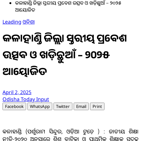
କଳାହାଣ୍ଡି ଜିଲ୍ଲା ସ୍ତରୀୟ ପ୍ରବେଶ ଉତ୍ସବ ଓ ଖଡ଼ିଛୁଆଁ – ୨୦୨୫
ଆୟୋଜିତ
Leading
ଓଡ଼ିଶା
କଳାହାଣ୍ଡି ଜିଲ୍ଲା ସ୍ତରୀୟ ପ୍ରବେଶ
ଉତ୍ସବ ଓ ଖଡ଼ିଛୁଆଁ – ୨୦୨୫
ଆୟୋଜିତ
April 2, 2025
Odisha Today Input
Facebook
WhatsApp
Twitter
Email
Print
କଳାହାଣ୍ଡି (ପର୍ଶୁରାମ ସିନ୍ଦୁର, ଓଡ଼ିଆ ଟୁଡ଼େ ) : ଜାତୀୟ ଶିକ୍ଷା
ନୀତି-୨୦୨୦ ଅନୁସାରେ ଶିଶୁ ବାଟିକା ଓ ପ୍ରାଥମିକ ଶିକ୍ଷାକୁ ସୁଦୃଢ଼