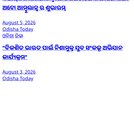
ଅଟୋ ଆମ୍ବୁଲାନ୍ସ ର ଶୁଭାରମ୍ଭ
August 5, 2026
Odisha Today
ଓଡ଼ିଶା
ଜିଲ୍ଲା
“ବିକଶିତ ଭାରତ ପାଇଁ ନିଶାମୁକ୍ତ ଯୁବ ସଂକଳ୍ପ ଅଭିଯାନ
କାର୍ଯ୍ୟକ୍ରମ”
August 3, 2026
Odisha Today
ଆମ ବିଷୟରେ