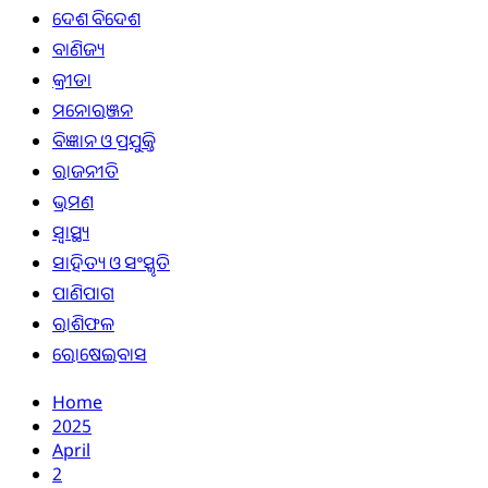
ଦେଶ ବିଦେଶ
ବାଣିଜ୍ୟ
କ୍ରୀଡା
ମନୋରଞ୍ଜନ
ବିଜ୍ଞାନ ଓ ପ୍ରଯୁକ୍ତି
ରାଜନୀତି
ଭ୍ରମଣ
ସ୍ୱାସ୍ଥ୍ୟ
ସାହିତ୍ୟ ଓ ସଂସ୍କୃତି
ପାଣିପାଗ
ରାଶିଫଳ
ରୋଷେଇବାସ
Home
2025
April
2