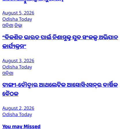
August 5, 2026
Odisha Today
ଓଡ଼ିଶା
ଜିଲ୍ଲା
“ବିକଶିତ ଭାରତ ପାଇଁ ନିଶାମୁକ୍ତ ଯୁବ ସଂକଳ୍ପ ଅଭିଯାନ
କାର୍ଯ୍ୟକ୍ରମ”
August 3, 2026
Odisha Today
ଓଡ଼ିଶା
ଟାଙ୍ଗୀ-ଚୌଦ୍ୱାର ଆଥଲେଟିକ ଆସୋସିଏସନ୍‌ର ବାର୍ଷିକ
ବୈଠକ
August 2, 2026
Odisha Today
You may Missed