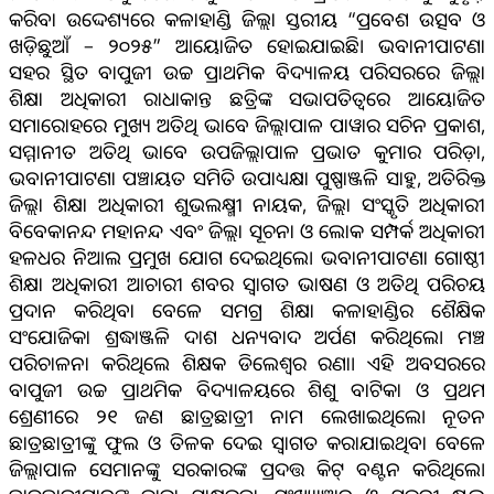
କରିବା ଉଦ୍ଦେଶ୍ୟରେ କଳାହାଣ୍ଡି ଜିଲ୍ଲା ସ୍ତରୀୟ “ପ୍ରବେଶ ଉତ୍ସବ ଓ
ଖଡ଼ିଛୁଆଁ – ୨୦୨୫” ଆୟୋଜିତ ହୋଇଯାଇଛି। ଭବାନୀପାଟଣା
ସହର ସ୍ଥିତ ବାପୁଜୀ ଉଚ୍ଚ ପ୍ରାଥମିକ ବିଦ୍ୟାଳୟ ପରିସରରେ ଜିଲ୍ଲା
ଶିକ୍ଷା ଅଧିକାରୀ ରାଧାକାନ୍ତ ଛତ୍ରିଙ୍କ ସଭାପତିତ୍ଵରେ ଆୟୋଜିତ
ସମାରୋହରେ ମୁଖ୍ୟ ଅତିଥି ଭାବେ ଜିଲ୍ଲାପାଳ ପାୱାର ସଚିନ ପ୍ରକାଶ,
ସମ୍ମାନୀତ ଅତିଥି ଭାବେ ଉପଜିଲ୍ଲାପାଳ ପ୍ରଭାତ କୁମାର ପରିଡ଼ା,
ଭବାନୀପାଟଣା ପଞ୍ଚାୟତ ସମିତି ଉପାଧ୍ୟକ୍ଷା ପୁଷ୍ପାଞ୍ଜଳି ସାହୁ, ଅତିରିକ୍ତ
ଜିଲ୍ଲା ଶିକ୍ଷା ଅଧିକାରୀ ଶୁଭଲକ୍ଷ୍ମୀ ନାୟକ, ଜିଲ୍ଲା ସଂସ୍କୃତି ଅଧିକାରୀ
ବିବେକାନନ୍ଦ ମହାନନ୍ଦ ଏବଂ ଜିଲ୍ଲା ସୂଚନା ଓ ଲୋକ ସମ୍ପର୍କ ଅଧିକାରୀ
ହଳଧର ନିଆଲ ପ୍ରମୁଖ ଯୋଗ ଦେଇଥିଲେ। ଭବାନୀପାଟଣା ଗୋଷ୍ଠୀ
ଶିକ୍ଷା ଅଧିକାରୀ ଆଚାରୀ ଶବର ସ୍ୱାଗତ ଭାଷଣ ଓ ଅତିଥି ପରିଚୟ
ପ୍ରଦାନ କରିଥିବା ବେଳେ ସମଗ୍ର ଶିକ୍ଷା କଳାହାଣ୍ଡିର ଶୈକ୍ଷିକ
ସଂଯୋଜିକା ଶ୍ରଦ୍ଧାଞ୍ଜଳି ଦାଶ ଧନ୍ୟବାଦ ଅର୍ପଣ କରିଥିଲେ। ମଞ୍ଚ
ପରିଚାଳନା କରିଥିଲେ ଶିକ୍ଷକ ଡିଲେଶ୍ୱର ରଣା। ଏହି ଅବସରରେ
ବାପୁଜୀ ଉଚ୍ଚ ପ୍ରାଥମିକ ବିଦ୍ୟାଳୟରେ ଶିଶୁ ବାଟିକା ଓ ପ୍ରଥମ
ଶ୍ରେଣୀରେ ୨୧ ଜଣ ଛାତ୍ରଛାତ୍ରୀ ନାମ ଲେଖାଇଥିଲେ। ନୂତନ
ଛାତ୍ରଛାତ୍ରୀଙ୍କୁ ଫୁଲ ଓ ତିଳକ ଦେଇ ସ୍ବାଗତ କରାଯାଇଥିବା ବେଳେ
ଜିଲ୍ଲାପାଳ ସେମାନଙ୍କୁ ସରକାରଙ୍କ ପ୍ରଦତ୍ତ କିଟ୍ ବଣ୍ଟନ କରିଥିଲେ।