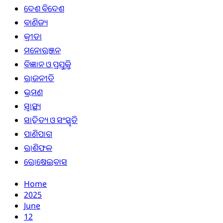
ଦେଶ ବିଦେଶ
ବାଣିଜ୍ୟ
କ୍ରୀଡା
ମନୋରଞ୍ଜନ
ବିଜ୍ଞାନ ଓ ପ୍ରଯୁକ୍ତି
ରାଜନୀତି
ଭ୍ରମଣ
ସ୍ୱାସ୍ଥ୍ୟ
ସାହିତ୍ୟ ଓ ସଂସ୍କୃତି
ପାଣିପାଗ
ରାଶିଫଳ
ରୋଷେଇବାସ
Home
2025
June
12