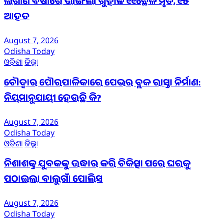
ଲଗାଣ ବର୍ଷାରେ ଭାଙ୍ଗିଲା ଗୁହାଳ ୧୧ଛେଳି ମୃତ, ୧୫
ଆହତ
August 7, 2026
Odisha Today
ଓଡ଼ିଶା
ଜିଲ୍ଲା
ଚୌଦ୍ୱାର ପୌରପାଳିକାରେ ପେଭର ବ୍ଲକ ରାସ୍ତା ନିର୍ମାଣ:
ନିୟମାନୁଯାୟୀ ହେଉଛି କି?
August 7, 2026
Odisha Today
ଓଡ଼ିଶା
ଜିଲ୍ଲା
ନିଶାଶକ୍ତ ଯୁବକକୁ ଉଦ୍ଧାର କରି ଚିକିତ୍ସା ପରେ ଘରକୁ
ପଠାଇଲା ବାଲୁଗାଁ ପୋଲିସ
August 7, 2026
Odisha Today