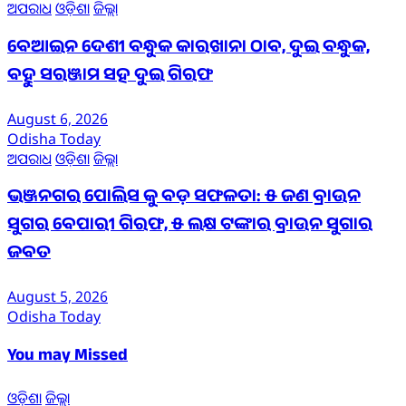
ଅପରାଧ
ଓଡ଼ିଶା
ଜିଲ୍ଲା
ବେଆଇନ ଦେଶୀ ବନ୍ଧୁକ କାରଖାନା ଠାବ, ଦୁଇ ବନ୍ଧୁକ,
ବହୁ ସରଞ୍ଜାମ ସହ ଦୁଇ ଗିରଫ
August 6, 2026
Odisha Today
ଅପରାଧ
ଓଡ଼ିଶା
ଜିଲ୍ଲା
ଭଞ୍ଜନଗର ପୋଲିସ କୁ ବଡ଼ ସଫଳତା: ୫ ଜଣ ବ୍ରାଉନ
ସୁଗର ବେପାରୀ ଗିରଫ, ୫ ଲକ୍ଷ ଟଙ୍କାର ବ୍ରାଉନ ସୁଗାର
ଜବତ
August 5, 2026
Odisha Today
You may Missed
ଓଡ଼ିଶା
ଜିଲ୍ଲା