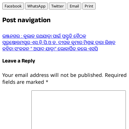
Facebook
WhatsApp
Twitter
Email
Print
Post navigation
ଭଞ୍ଜନଗର : କୁଲାଡ ରଥଯାତ୍ରା ପାଇଁ ପ୍ରସ୍ତୁତି ବୈଠକ
ପୁରୁଷୋତ୍ତମପୁର ଏସ.ଡ଼ି.ପି.ଓ ଡ. ଦୀପକ କୁମାର ମିଶ୍ରଙ୍କ ଦ୍ୱାରା ଲିଖିତ
କବିତା ସଂକଳନ ” ଅପାଦ ଯାତ୍ରା” ଲୋକାର୍ପିତ କଲେ ଏସପି
Leave a Reply
Your email address will not be published.
Required
fields are marked
*