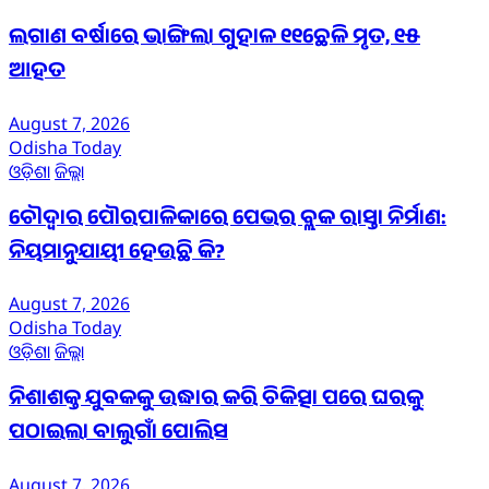
ଲଗାଣ ବର୍ଷାରେ ଭାଙ୍ଗିଲା ଗୁହାଳ ୧୧ଛେଳି ମୃତ, ୧୫
ଆହତ
August 7, 2026
Odisha Today
ଓଡ଼ିଶା
ଜିଲ୍ଲା
ଚୌଦ୍ୱାର ପୌରପାଳିକାରେ ପେଭର ବ୍ଲକ ରାସ୍ତା ନିର୍ମାଣ:
ନିୟମାନୁଯାୟୀ ହେଉଛି କି?
August 7, 2026
Odisha Today
ଓଡ଼ିଶା
ଜିଲ୍ଲା
ନିଶାଶକ୍ତ ଯୁବକକୁ ଉଦ୍ଧାର କରି ଚିକିତ୍ସା ପରେ ଘରକୁ
ପଠାଇଲା ବାଲୁଗାଁ ପୋଲିସ
August 7, 2026