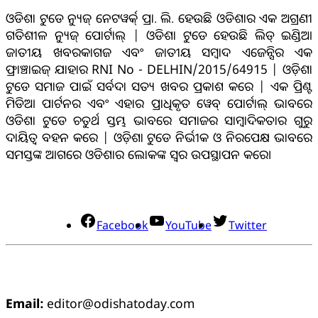
ଓଡିଶା ଟୁଡେ ନ୍ୟୁଜ୍ ନେଟୱର୍କ୍ ପ୍ରା. ଲି. ହେଉଛି ଓଡିଶାର ଏକ ଅଗ୍ରଣୀ
ଗତିଶୀଳ ନ୍ୟୁଜ୍ ପୋର୍ଟାଲ୍ | ଓଡିଶା ଟୁଡେ ହେଉଛି ଲିଡ୍ ଇଣ୍ଡିଆ
ଜାତୀୟ ଖବରକାଗଜ ଏବଂ ଜାତୀୟ ସମ୍ବାଦ ଏଜେନ୍ସିର ଏକ
ଫ୍ରାଞ୍ଚାଇଜ୍ ଯାହାର RNI No - DELHIN/2015/64915 | ଓଡ଼ିଶା
ଟୁଡେ ସମାଜ ପାଇଁ ସର୍ବଦା ସତ୍ୟ ଖବର ପ୍ରକାଶ କରେ | ଏକ ପ୍ରିଣ୍ଟ
ମିଡିଆ ପାର୍ଟନର ଏବଂ ଏହାର ପ୍ରାଧିକୃତ ୱେବ୍ ପୋର୍ଟାଲ୍ ଭାବରେ
ଓଡିଶା ଟୁଡେ ଚତୁର୍ଥ ସ୍ତମ୍ଭ ଭାବରେ ସମାଜର ସାମ୍ବାଦିକତାର ଗୁରୁ
ଦାୟିତ୍ବ ବହନ କରେ | ଓଡ଼ିଶା ଟୁଡେ ନିର୍ଭୀକ ଓ ନିରପେକ୍ଷ ଭାବରେ
ସମସ୍ତଙ୍କ ଆଗରେ ଓଡିଶାର ଲୋକଙ୍କ ସ୍ୱର ଉପସ୍ଥାପନ କରେ।
ସୋସିଆଲ୍ ମିଡିଆ
Facebook
YouTube
Twitter
ଯୋଗାଯୋଗ
Email:
editor@odishatoday.com