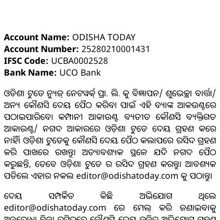
ଓଡ଼ିଶା ଟୁଡେ ବ୍ୟାଙ୍କ୍ ଆକାଉଣ୍ଟ ସମ୍ପର୍କୀୟ ସୂଚନା
Account Name:
ODISHA TODAY
Account Number:
25280210001431
IFSC Code:
UCBA0002528
Bank Name:
UCO Bank
ଓଡିଶା ଟୁଡେ ନ୍ୟୁଜ୍ ନେଟୱର୍କ୍ ପ୍ରା. ଲି. କୁ ବିଜ୍ଞାପନ/ ଶୁଭେଚ୍ଛା ବାର୍ତ୍ତା/
ଅନ୍ୟ କୌଣସି ଦେୟ ପୈଠ କରିବା ପାଇଁ ଏହି ବ୍ୟାଙ୍କ ଆକଉଣ୍ଟରେ
ପଠାଇପାରିବେ। କମ୍ପାନୀ ଆକାଉଣ୍ଟ ବ୍ୟତୀତ କୌଣସି ବ୍ୟକ୍ତିଗତ
ଆକାଉଣ୍ଟ/ ନଗଦ ଆକାରରେ ଓଡ଼ିଶା ଟୁଡେ ଦେୟ ଗ୍ରହଣ କରେ
ନାହିଁ। ଓଡ଼ିଶା ଟୁଡେକୁ କୌଣସି ଦେୟ ପୈଠ କଲାପରେ ରସିଦ ଗ୍ରହଣ
କରି ପାଖରେ ରଖନ୍ତୁ। ଅତ୍ୟାବଶ୍ୟକ ସ୍ଥଳେ ଯଦି ନଗଦ ପୈଠ
କରୁଛନ୍ତି, ତେବେ ଓଡ଼ିଶା ଟୁଡେ ର ରସିଦ ଗ୍ରହଣ କରନ୍ତୁ। ଆବଶ୍ୟକ
ପଡିଲେ ଏହାର ନକଲ editor@odishatoday.com କୁ ପଠାନ୍ତୁ।
ଦେୟ ସମ୍ପର୍କିତ କିଛି ଅଭିଯୋଗ ଥିଲେ
editor@odishatoday.com ରେ ମେଲ୍ କରି ଜଣାଇବାକୁ
ଅନୁରୋଧ। ବିନା ରସିଦରେ କୌଣସି ଦେୟ ଜନିତ ଅଭିଯୋଗ ଗ୍ରହଣ