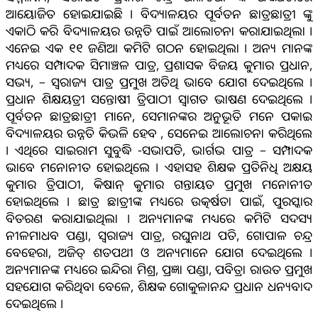
ଆୟୋଜିତ ହୋଇଯାଇଛି । ବିଦ୍ୟାଳୟର ପୂର୍ବତନ ଛାତ୍ରଛାତ୍ରୀ ଙ୍କୁ
ଏକାଠି କରି ବିଦ୍ୟାଳୟର ଉନ୍ନତି ପାଇଁ ଆଲୋଚନା କରାଯାଇଥିଲା ।
ଏନେଇ ଏକ ୧୧ ଜଣିଆ କମିଟି ଗଠନ ହୋଇଥିଲା । ଅନ୍ୟ ମାନଙ୍କ
ମଧ୍ୟରେ ସମ୍ପାଦକ ସିମାଞ୍ଚଳ ପାତ୍ର, ପ୍ରଶାସକ ବିଜୟ କୁମାର ପ୍ରଧାନ,
ସଭ୍ୟ, – ସ୍ଵରାଜ୍ୟ ପାତ୍ର ପ୍ରମୁଖ ଅତିଥି ଭାବେ ଯୋଗ ଦେଇଥିଲେ ।
ପ୍ରଧାନ ଶିକ୍ଷୟତ୍ରୀ ସନ୍ତୋଷୀ ତ୍ରିପାଠୀ ସ୍ବାଗତ ଭାଷଣ ଦେଇଥିଲେ ।
ପୂର୍ବତନ ଛାତ୍ରଛାତ୍ରୀ ମାନେ, ସେମାନଙ୍କର ଅନୁଭୂତି ମନେ ପକାଇ
ବିଦ୍ୟାଳୟର ଉନ୍ନତି କିଭଳି ହେବ , ସେନେଇ ଆଲୋଚନା କରିଥିଲେ
। ଏଥିରେ ସାଇରାମ ସୁବୁଦ୍ଧି -ସଭାପତି, ଭାର୍ଗଭ ପାତ୍ର – ସମ୍ପାଦକ
ଭାବେ ମନୋନୀତ ହୋଇଥିଲେ । ଏହାସହ ଶିକ୍ଷକ ପ୍ରତିନିଧି ଅକ୍ଷୟ
କୁମାର ତ୍ରିପାଠୀ, କିଷାନ୍ କୁମାର ଗନ୍ତାୟତ ପ୍ରମୁଖ ମନୋନୀତ
ହୋଇଥିଲେ । ଛାତ୍ର ଛାତ୍ରୀଙ୍କ ମଧ୍ୟରେ ଉତ୍କର୍ଷତା ପାଇଁ, ପୁରସ୍କାର
ବିତରଣ କରାଯାଇଥିଲା । ଅନ୍ୟମାନଙ୍କ ମଧ୍ୟରେ କମିଟି ସଦସ୍ୟ
ନୀଳମାଧବ ପଣ୍ଡା, ସ୍ବରାଜ୍ୟ ପାତ୍ର, ରଘୁନାଥ ପତି, ଗୋପାଳ ଚନ୍ଦ୍ର
ବେହେରା, ଅଜିତ୍ ଶତପଥୀ ଓ ଅନ୍ୟମାନେ ଯୋଗ ଦେଇଥିଲେ ।
ଅନ୍ୟମାନଙ୍କ ମଧ୍ୟରେ ଇନ୍ଦିରା ମିଶ୍ର, ପ୍ରଜ୍ଞା ପଣ୍ଡା, ପବିତ୍ରା ରାଉତ ପ୍ରମୁଖ
ସହଯୋଗ କରିଥିବା ବେଳେ, ଶିକ୍ଷକ ଗୋକୁଳାନନ୍ଦ ପ୍ରଧାନ ଧନ୍ୟବାଦ
ଦେଇଥିଲେ ।