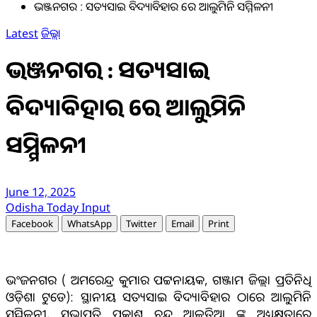
ଭଞ୍ଜନଗର : ସତ୍ୟସାଇ ବିଦ୍ୟାବିହାର ରେ ଆଲୁମିନି ସମ୍ମିଳନୀ
Latest
ଜିଲ୍ଲା
ଭଞ୍ଜନଗର : ସତ୍ୟସାଇ
ବିଦ୍ୟାବିହାର ରେ ଆଲୁମିନି
ସମ୍ମିଳନୀ
June 12, 2025
Odisha Today Input
Facebook
WhatsApp
Twitter
Email
Print
ଭଂଜନଗର ( ଅମରେନ୍ଦ୍ର କୁମାର ପଟ୍ଟନାୟକ, ଗଞ୍ଜାମ ଜିଲ୍ଲା ପ୍ରତିନିଧି
ଓଡ଼ିଶା ଟୁଡେ): ସ୍ଥାନୀୟ ସତ୍ୟସାଇ ବିଦ୍ୟାବିହାର ଠାରେ ଆଲୁମିନି
ସମ୍ମିଳନୀ, ସଭାପତି ପ୍ରକାଶ ଚନ୍ଦ୍ର ଆଳତିଆ ଙ୍କ ଅଧ୍ୟକ୍ଷତାରେ