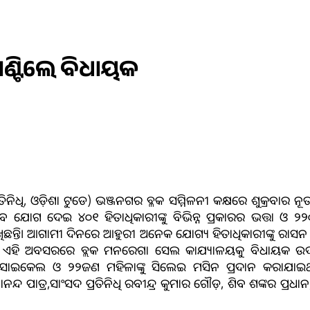
ାଣ୍ଟିଲେ ବିଧାୟକ
ିନିଧି, ଓଡ଼ିଶା ଟୁଡେ) ଭଞ୍ଜନଗର ବ୍ଳକ ସମ୍ମିଳନୀ କକ୍ଷରେ ଶୁକ୍ରବାର ନୂତ
େ ଯୋଗ ଦେଇ ୪୦୧ ହିତାଧିକାରୀଙ୍କୁ ବିଭିନ୍ନ ପ୍ରକାରର ଭତ୍ତା ଓ ୨୨୦
ଖିଛନ୍ତି। ଆଗାମୀ ଦିନରେ ଆହୁରୀ ଅନେକ ଯୋଗ୍ୟ ହିତାଧିକାରୀଙ୍କୁ ରା
େ। ଏହି ଅବସରରେ ବ୍ଲକ ମନରେଗା ସେଲ କାଯ୍ୟାଳୟକୁ ବିଧାୟକ ଉ
 ସାଇକେଲ ଓ ୨୨ଜଣ ମହିଳାଙ୍କୁ ସିଲେଇ ମସିନ ପ୍ରଦାନ କରାଯାଇଥିଲ
ତ୍ୟାନନ୍ଦ ପାତ୍ର,ସାଂସଦ ପ୍ରତିନିଧି ରବୀନ୍ଦ୍ର କୁମାର ଗୌଡ଼, ଶିବ ଶଙ୍କର ପ