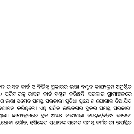
ନ ରାସନ କାର୍ଡ ଓ ବିଭିନ୍ନ ପ୍ରକାରର ଭତ୍ତା ବଣ୍ଟନ କାଯ୍ୟକ୍ରମ ଅନୁଷ୍ଠିତ
 ପରିବାରକୁ ରାସନ କାର୍ଡ ବଣ୍ଟନ କରିଛନ୍ତି। ସରକାର ଗ୍ରାମାଞ୍ଚଳରେ
ସନ ଓ ଭତ୍ତା ସମେତ ସମସ୍ତ ସରକାରୀ ସୁବିଧା ସୁଯୋଗ ଯୋଗାଇ ଦିଆଯିବ
ଦଘାଟନ କରିଥିଲେ। ଏଥି ସହିତ ଭଞ୍ଜନଗର ବ୍ଲକର ସମସ୍ତ ସରକାରୀ
ା। କାଯ୍ୟକ୍ରମରେ ବ୍ଳକ ଅଧ୍ୟକ୍ଷ ନରୀସଭା ନାୟକ,ବିଡ଼ିଓ ଭାରତୀ
୍ରଧାନ,ଧୋବା ଗୌଡ଼, ହୃଷିକେଶ ପ୍ରଧାନଙ୍କ ସମେତ ସମସ୍ତ କର୍ମଚାରୀ ଉପସ୍ଥିତ