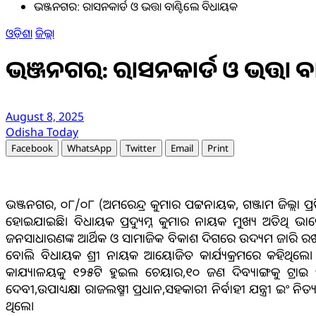
ଭଞ୍ଜନଗର: ରାସନକାର୍ଡ ଓ ଭତ୍ତା ବାଣ୍ଟିଲେ ବିଧାୟକ
ଓଡ଼ିଶା
ଜିଲ୍ଲା
ଭଞ୍ଜନଗର: ରାସନକାର୍ଡ ଓ ଭତ୍ତା ବ
August 8, 2025
Odisha Today
Facebook
WhatsApp
Twitter
Email
Print
ଭଞ୍ଜନଗର, ୦୮/୦୮ (ଅମରେନ୍ଦ୍ର କୁମାର ପଟ୍ଟନାୟକ, ଗଞ୍ଜାମ ଜିଲ୍ଲା ପ୍ରତ
ହୋଇଯାଇଛି। ବିଧାୟକ ପ୍ରଦ୍ୟୁମ୍ନ କୁମାର ନାୟକ ମୁଖ୍ୟ ଅତିଥି ଭାବ
ଜନସାଧାରଣଙ୍କ ଆର୍ଥିକ ଓ ସାମାଜିକ ବିକାଶ ଦିଗରେ ଉଦ୍ୟମ ଜାରି ର
ବୋଲି ବିଧାୟକ ଶ୍ରୀ ନାୟକ ଆୟୋଜିତ କାର୍ଯ୍ୟକ୍ରମରେ କହିଥିଲ
କାଯ୍ୟାଳୟକୁ ୧୨୫ଟି ହୁଇଲ ଚେୟାର,୧୦ ଜଣ ଦିବ୍ୟାଙ୍ଗକୁ ଟ୍ରାଇ
ଦେବୀ,ଉପାଧ୍ୟକ୍ଷା ରାଜଲଷ୍ମୀ ପ୍ରଧାନ,ସହକାରୀ ନିର୍ବାହୀ ଯନ୍ତ୍ରୀ ଇଂ ନି
ଥିଲେ।