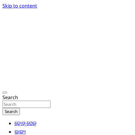
Skip to content
Breaking News | Odisha News | India News | World
Odisha Today News Network Pvt Ltd
Search
Search
ହୋମ୍ ପେଜ୍
ରାଜ୍ୟ