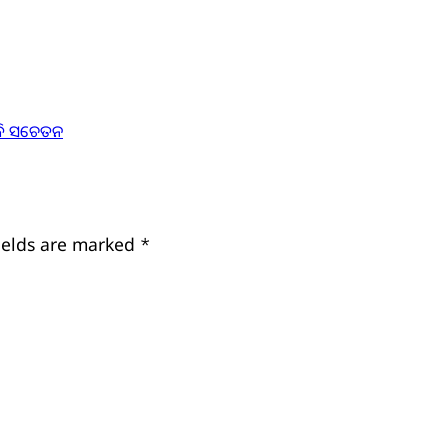
ନ୍ଧି ସଚେତନ
ields are marked
*