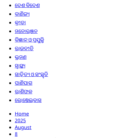
ଦେଶ ବିଦେଶ
ବାଣିଜ୍ୟ
କ୍ରୀଡା
ମନୋରଞ୍ଜନ
ବିଜ୍ଞାନ ଓ ପ୍ରଯୁକ୍ତି
ରାଜନୀତି
ଭ୍ରମଣ
ସ୍ୱାସ୍ଥ୍ୟ
ସାହିତ୍ୟ ଓ ସଂସ୍କୃତି
ପାଣିପାଗ
ରାଶିଫଳ
ରୋଷେଇବାସ
Home
2025
August
8