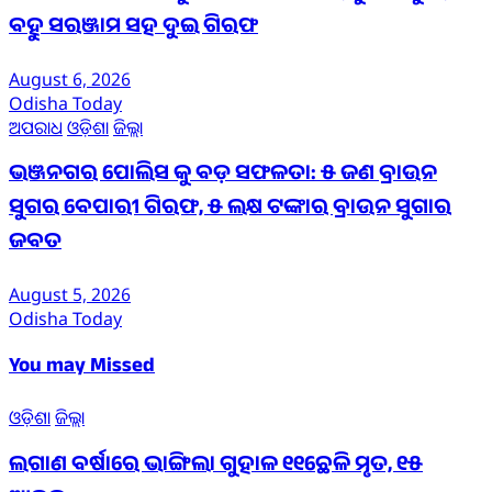
ବହୁ ସରଞ୍ଜାମ ସହ ଦୁଇ ଗିରଫ
August 6, 2026
Odisha Today
ଅପରାଧ
ଓଡ଼ିଶା
ଜିଲ୍ଲା
ଭଞ୍ଜନଗର ପୋଲିସ କୁ ବଡ଼ ସଫଳତା: ୫ ଜଣ ବ୍ରାଉନ
ସୁଗର ବେପାରୀ ଗିରଫ, ୫ ଲକ୍ଷ ଟଙ୍କାର ବ୍ରାଉନ ସୁଗାର
ଜବତ
August 5, 2026
Odisha Today
You may Missed
ଓଡ଼ିଶା
ଜିଲ୍ଲା
ଲଗାଣ ବର୍ଷାରେ ଭାଙ୍ଗିଲା ଗୁହାଳ ୧୧ଛେଳି ମୃତ, ୧୫