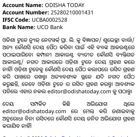
Account Name:
ODISHA TODAY
Account Number:
25280210001431
IFSC Code:
UCBA0002528
Bank Name:
UCO Bank
ଓଡିଶା ଟୁଡେ ନ୍ୟୁଜ୍ ନେଟୱର୍କ୍ ପ୍ରା. ଲି. କୁ ବିଜ୍ଞାପନ/ ଶୁଭେଚ୍ଛା ବାର୍ତ୍ତା/
ଅନ୍ୟ କୌଣସି ଦେୟ ପୈଠ କରିବା ପାଇଁ ଏହି ବ୍ୟାଙ୍କ ଆକଉଣ୍ଟରେ
ପଠାଇପାରିବେ। କମ୍ପାନୀ ଆକାଉଣ୍ଟ ବ୍ୟତୀତ କୌଣସି ବ୍ୟକ୍ତିଗତ
ଆକାଉଣ୍ଟ/ ନଗଦ ଆକାରରେ ଓଡ଼ିଶା ଟୁଡେ ଦେୟ ଗ୍ରହଣ କରେ
ନାହିଁ। ଓଡ଼ିଶା ଟୁଡେକୁ କୌଣସି ଦେୟ ପୈଠ କଲାପରେ ରସିଦ ଗ୍ରହଣ
କରି ପାଖରେ ରଖନ୍ତୁ। ଅତ୍ୟାବଶ୍ୟକ ସ୍ଥଳେ ଯଦି ନଗଦ ପୈଠ
କରୁଛନ୍ତି, ତେବେ ଓଡ଼ିଶା ଟୁଡେ ର ରସିଦ ଗ୍ରହଣ କରନ୍ତୁ। ଆବଶ୍ୟକ
ପଡିଲେ ଏହାର ନକଲ editor@odishatoday.com କୁ ପଠାନ୍ତୁ।
ଦେୟ ସମ୍ପର୍କିତ କିଛି ଅଭିଯୋଗ ଥିଲେ
editor@odishatoday.com ରେ ମେଲ୍ କରି ଜଣାଇବାକୁ
ଅନୁରୋଧ। ବିନା ରସିଦରେ କୌଣସି ଦେୟ ଜନିତ ଅଭିଯୋଗ ଗ୍ରହଣ
କରାଯିବ ନାହିଁ।