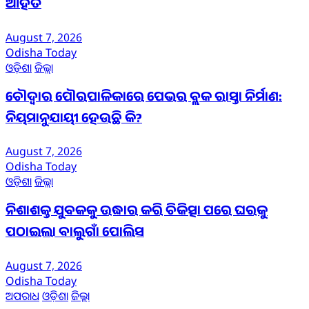
ଆହତ
August 7, 2026
Odisha Today
ଓଡ଼ିଶା
ଜିଲ୍ଲା
ଚୌଦ୍ୱାର ପୌରପାଳିକାରେ ପେଭର ବ୍ଲକ ରାସ୍ତା ନିର୍ମାଣ:
ନିୟମାନୁଯାୟୀ ହେଉଛି କି?
August 7, 2026
Odisha Today
ଓଡ଼ିଶା
ଜିଲ୍ଲା
ନିଶାଶକ୍ତ ଯୁବକକୁ ଉଦ୍ଧାର କରି ଚିକିତ୍ସା ପରେ ଘରକୁ
ପଠାଇଲା ବାଲୁଗାଁ ପୋଲିସ
August 7, 2026
Odisha Today
ଅପରାଧ
ଓଡ଼ିଶା
ଜିଲ୍ଲା