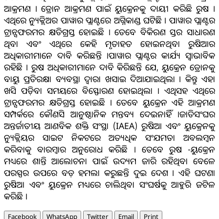
ଆକ୍ରମଣ । ଡ୍ରୋନ ଆକ୍ରମଣ ପାଇଁ ୟୁକ୍ରେନକୁ ଦାୟୀ କରିଛି ରୁଷ ।
ଏଥିରେ ନ୍ୟୁକ୍ଲିଅର ପାୱାର ପ୍ଲାଣ୍ଟରେ ଅଗ୍ନିକାଣ୍ଡ ଘଟିଛି । ପାୱାର ପ୍ଲାଣ୍ଟର
ଟ୍ରାନ୍ସଫରମର କ୍ଷତିଗ୍ରସ୍ତ ହୋଇଛି । ତେବେ ବିକିରଣ ସ୍ତର ସାଧାରଣ
ଥିବା ଏବଂ ଏଥିରେ କେହି ମୃତାହତ ହୋଇନଥିବା ରୁଷିଆର
ଅଧିକାରୀମାନେ ଦାବି କରିଛନ୍ତି ।ପାୱାର ପ୍ଲାଣ୍ଟର କାର୍ଯ୍ୟ ସ୍ବାଭାବିକ
ରହିଛି । ରୁଷ ଅଧିକାରୀମାନେ ଦାବି କିରିଛନ୍ତି ଯେ, ୟୁକ୍ରେନ ଡ୍ରୋନକୁ
ବାୟୁ ପ୍ରତିରକ୍ଷା ବ୍ୟବସ୍ଥା ଦ୍ବାରା ଖସାଇ ଦିଆଯାଇଥିଲା । କିନ୍ତୁ ଏହା
ଖସି ପଡ଼ିବା ସମୟରେ ବିସ୍ଫୋରଣ ହୋଇଥିଲା । ଏଥିସହ ଏଥିରେ
ଟ୍ରାନ୍ସଫରମର କ୍ଷତିଗ୍ରସ୍ତ ହୋଇଛି । ତେବେ ୟୁକ୍ରେନ ଏହି ଆକ୍ରମଣ
ସମ୍ପର୍କରେ କୌଣସି ଆନୁଷ୍ଠାନିକ ମନ୍ତବ୍ୟ ଦେଇନାହିଁ ।ଜାତିସଂଘର
ଅନ୍ତର୍ଜାତୀୟ ଆଣବିକ ଶକ୍ତି ସଂସ୍ଥା (IAEA) ରୁଷିଆ ଏବଂ ୟୁକ୍ରେନକୁ
ନ୍ୟୁକ୍ଲିୟର ସାଇଟ ନିକଟରେ ଅତ୍ୟଧିକ ସଂଯମତା ଅବଲମ୍ବନ
କରିବାକୁ ବାରମ୍ବାର ଅନୁରୋଧ କରିଛି । ତେବେ ରୁଷ -ୟୁକ୍ରେନ
ମଧ୍ୟରେ ଶାନ୍ତି ଆଲୋଚନା ପାଇଁ ଉଦ୍ୟମ ଜାରି ରହିଥିବା ବେଳେ
ପରସ୍ପର ଉପରେ ବଡ଼ ହମଲା କରୁଛନ୍ତି ଦୁଇ ଦେଶ । ଏହି ଘଟଣା
ରୁଷିଆ ଏବଂ ୟୁକ୍ରେନ ମଧ୍ୟରେ ଚାଲିଥିବା ସଂଘର୍ଷକୁ ଆହୁରି ଜଟିଳ
କରିଛି ।
Facebook
WhatsApp
Twitter
Email
Print