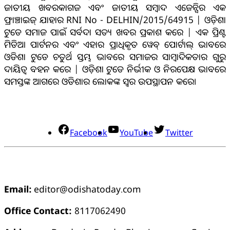
ଜାତୀୟ ଖବରକାଗଜ ଏବଂ ଜାତୀୟ ସମ୍ବାଦ ଏଜେନ୍ସିର ଏକ
ଫ୍ରାଞ୍ଚାଇଜ୍ ଯାହାର RNI No - DELHIN/2015/64915 | ଓଡ଼ିଶା
ଟୁଡେ ସମାଜ ପାଇଁ ସର୍ବଦା ସତ୍ୟ ଖବର ପ୍ରକାଶ କରେ | ଏକ ପ୍ରିଣ୍ଟ
ମିଡିଆ ପାର୍ଟନର ଏବଂ ଏହାର ପ୍ରାଧିକୃତ ୱେବ୍ ପୋର୍ଟାଲ୍ ଭାବରେ
ଓଡିଶା ଟୁଡେ ଚତୁର୍ଥ ସ୍ତମ୍ଭ ଭାବରେ ସମାଜର ସାମ୍ବାଦିକତାର ଗୁରୁ
ଦାୟିତ୍ବ ବହନ କରେ | ଓଡ଼ିଶା ଟୁଡେ ନିର୍ଭୀକ ଓ ନିରପେକ୍ଷ ଭାବରେ
ସମସ୍ତଙ୍କ ଆଗରେ ଓଡିଶାର ଲୋକଙ୍କ ସ୍ୱର ଉପସ୍ଥାପନ କରେ।
ସୋସିଆଲ୍ ମିଡିଆ
Facebook
YouTube
Twitter
ଯୋଗାଯୋଗ
Email:
editor@odishatoday.com
Office Contact:
8117062490