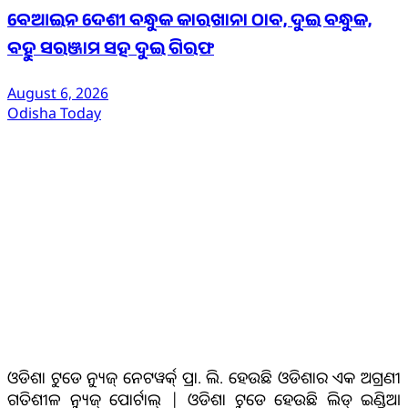
ବେଆଇନ ଦେଶୀ ବନ୍ଧୁକ କାରଖାନା ଠାବ, ଦୁଇ ବନ୍ଧୁକ,
ବହୁ ସରଞ୍ଜାମ ସହ ଦୁଇ ଗିରଫ
August 6, 2026
Odisha Today
ଆମ ବିଷୟରେ
ଓଡିଶା ଟୁଡେ ନ୍ୟୁଜ୍ ନେଟୱର୍କ୍ ପ୍ରା. ଲି. ହେଉଛି ଓଡିଶାର ଏକ ଅଗ୍ରଣୀ
ଗତିଶୀଳ ନ୍ୟୁଜ୍ ପୋର୍ଟାଲ୍ | ଓଡିଶା ଟୁଡେ ହେଉଛି ଲିଡ୍ ଇଣ୍ଡିଆ