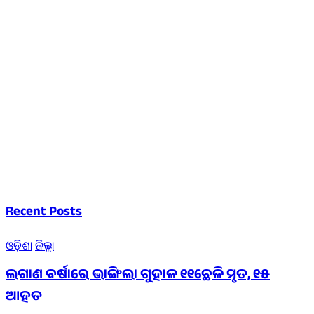
Recent Posts
ଓଡ଼ିଶା
ଜିଲ୍ଲା
ଲଗାଣ ବର୍ଷାରେ ଭାଙ୍ଗିଲା ଗୁହାଳ ୧୧ଛେଳି ମୃତ, ୧୫
ଆହତ