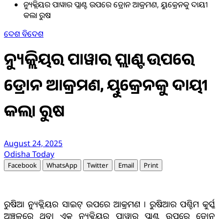
ନ୍ୟୁକ୍ଲିୟର ପାୱାର ପ୍ଲାଣ୍ଟ ଉପରେ ଡ୍ରୋନ ଆକ୍ରମଣ, ୟୁକ୍ରେନକୁ ଦାୟୀ
କଲା ରୁଷ
ଦେଶ ବିଦେଶ
ନ୍ୟୁକ୍ଲିୟର ପାୱାର ପ୍ଲାଣ୍ଟ ଉପରେ
ଡ୍ରୋନ ଆକ୍ରମଣ, ୟୁକ୍ରେନକୁ ଦାୟୀ
କଲା ରୁଷ
August 24, 2025
Odisha Today
Facebook
WhatsApp
Twitter
Email
Print
ରୁଷିଆ ନ୍ୟୁକ୍ଲିୟର ସାଇଟ୍ ଉପରେ ଆକ୍ରମଣ । ରୁଷିଆର ପଶ୍ଚିମ କୁର୍ସ୍କ
ଅଞ୍ଚଳରେ ଥିବା ଏକ ନ୍ୟୁକ୍ଲିୟର ପାୱାର ପ୍ଲାଣ୍ଟ ଉପରେ ଡ୍ରୋନ