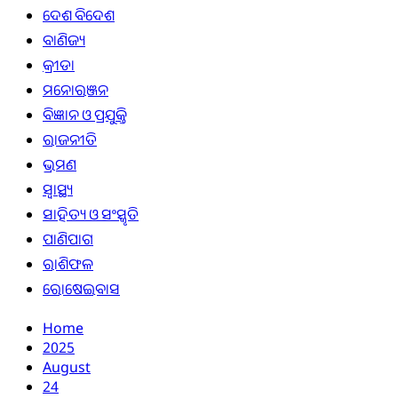
ଦେଶ ବିଦେଶ
ବାଣିଜ୍ୟ
କ୍ରୀଡା
ମନୋରଞ୍ଜନ
ବିଜ୍ଞାନ ଓ ପ୍ରଯୁକ୍ତି
ରାଜନୀତି
ଭ୍ରମଣ
ସ୍ୱାସ୍ଥ୍ୟ
ସାହିତ୍ୟ ଓ ସଂସ୍କୃତି
ପାଣିପାଗ
ରାଶିଫଳ
ରୋଷେଇବାସ
Home
2025
August
24