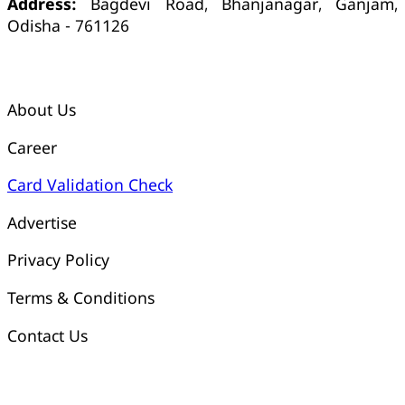
Address:
Bagdevi Road, Bhanjanagar, Ganjam,
Odisha - 761126
କ୍ୱିକ୍ ଲିଙ୍କ୍ସ୍
About Us
Career
Card Validation Check
Advertise
Privacy Policy
Terms & Conditions
Contact Us
ଓଡ଼ିଶା ଟୁଡେ ବ୍ୟାଙ୍କ୍ ଆକାଉଣ୍ଟ ସମ୍ପର୍କୀୟ ସୂଚନା