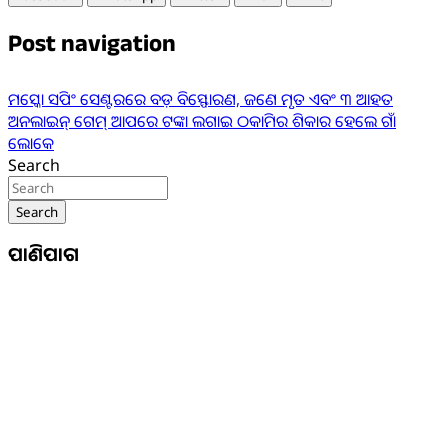
Post navigation
ମସ୍କୋ ସପିଂ ସେଣ୍ଟରରେ ବଡ଼ ବିସ୍ଫୋରଣ, ଜଣେ ମୃତ ଏବଂ ୩ ଆହତ
ଅନଲାଇନ୍ ଗେମ୍ ଆପରେ ଟଙ୍କା ଲଗାଇ ଠକାମିର ଶିକାର ହେଲେ ଗାଁ
ଲୋକେ
Search
Search
ପାଣିପାଗ