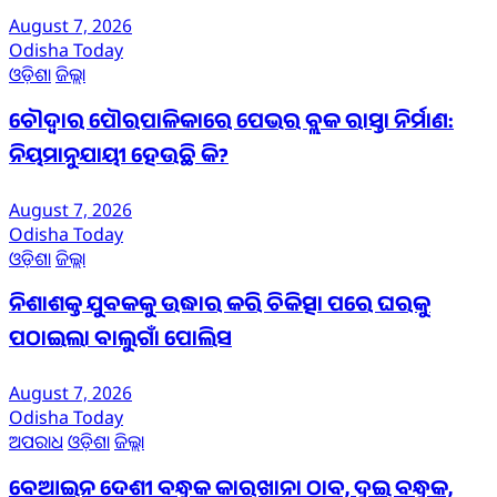
August 7, 2026
Odisha Today
ଓଡ଼ିଶା
ଜିଲ୍ଲା
ଚୌଦ୍ୱାର ପୌରପାଳିକାରେ ପେଭର ବ୍ଲକ ରାସ୍ତା ନିର୍ମାଣ:
ନିୟମାନୁଯାୟୀ ହେଉଛି କି?
August 7, 2026
Odisha Today
ଓଡ଼ିଶା
ଜିଲ୍ଲା
ନିଶାଶକ୍ତ ଯୁବକକୁ ଉଦ୍ଧାର କରି ଚିକିତ୍ସା ପରେ ଘରକୁ
ପଠାଇଲା ବାଲୁଗାଁ ପୋଲିସ
August 7, 2026
Odisha Today
ଅପରାଧ
ଓଡ଼ିଶା
ଜିଲ୍ଲା
ବେଆଇନ ଦେଶୀ ବନ୍ଧୁକ କାରଖାନା ଠାବ, ଦୁଇ ବନ୍ଧୁକ,