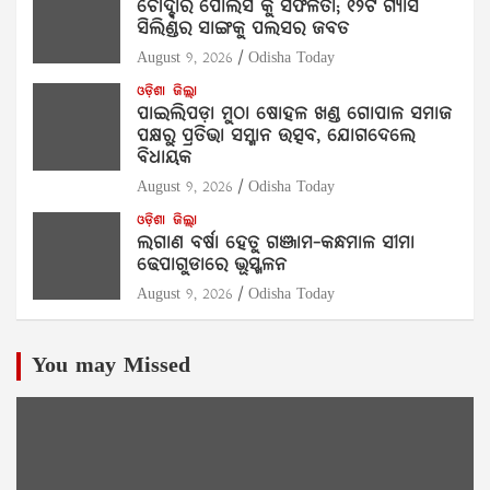
ଚୌଦ୍ଵାର ପୋଲିସ କୁ ସଫଳତା; ୧୨ଟି ଗ୍ୟାସ
ସିଲିଣ୍ଡର ସାଙ୍ଗକୁ ପଲସର ଜବତ
August 9, 2026
Odisha Today
ଓଡ଼ିଶା
ଜିଲ୍ଲା
ପାଇଲିପଡ଼ା ମୁଠା ଷୋହଳ ଖଣ୍ଡ ଗୋପାଳ ସମାଜ
ପକ୍ଷରୁ ପ୍ରତିଭା ସମ୍ମାନ ଉତ୍ସବ, ଯୋଗଦେଲେ
ବିଧାୟକ
August 9, 2026
Odisha Today
ଓଡ଼ିଶା
ଜିଲ୍ଲା
ଲଗାଣ ବର୍ଷା ହେତୁ ଗଞ୍ଜାମ-କନ୍ଧମାଳ ସୀମା
ଢେପାଗୁଡାରେ ଭୂସ୍ଖଳନ
August 9, 2026
Odisha Today
You may Missed