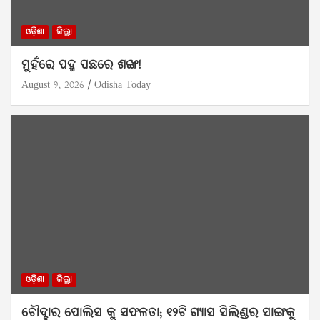
ଓଡ଼ିଶା
ଜିଲ୍ଲା
ମୁହଁରେ ପଦ୍ମ ପଛରେ ଶଙ୍ଖ!
August 9, 2026
Odisha Today
ଓଡ଼ିଶା
ଜିଲ୍ଲା
ଚୌଦ୍ଵାର ପୋଲିସ କୁ ସଫଳତା; ୧୨ଟି ଗ୍ୟାସ ସିଲିଣ୍ଡର ସାଙ୍ଗକୁ