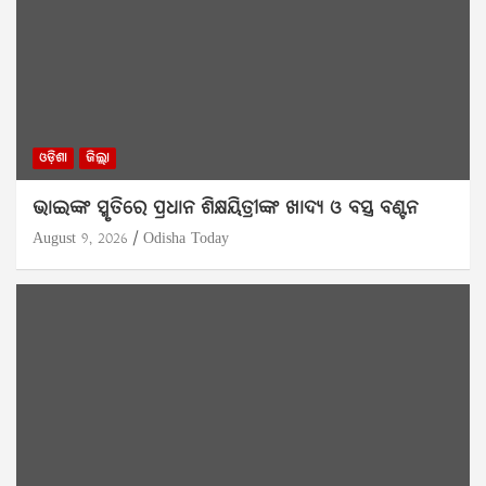
ଓଡ଼ିଶା
ଜିଲ୍ଲା
ଭାଇଙ୍କ ସ୍ମୃତିରେ ପ୍ରଧାନ ଶିକ୍ଷୟିତ୍ରୀଙ୍କ ଖାଦ୍ୟ ଓ ବସ୍ତ୍ର ବଣ୍ଟନ
August 9, 2026
Odisha Today