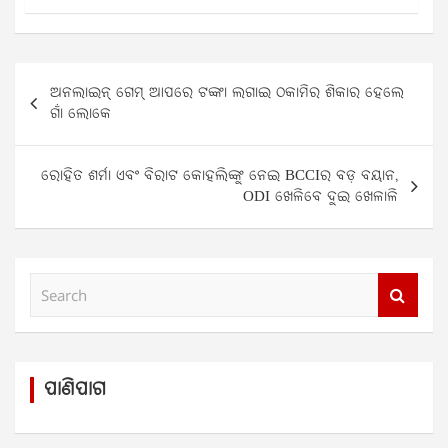
Post
ଅନଲାଇନ୍ ଗେମ୍ ଆପରେ ଟଙ୍କା ଲଗାଇ ଠକାମିର ଶିକାର ହେଲେ
navigation
ଗାଁ ଲୋକେ
ରୋହିତ ଶର୍ମା ଏବଂ ବିରାଟ କୋହଲିଙ୍କୁ ନେଇ BCCIର ବଡ଼ ବୟାନ,
ODI ଖେଳିବେ ଦୁଇ ଖେଳାଳି
S
e
a
r
c
ପାଣିପାଗ
h