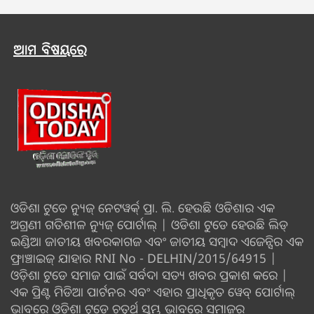
ଆମ ବିଷୟରେ
ଓଡିଶା ଟୁଡେ ନ୍ୟୁଜ୍ ନେଟୱର୍କ୍ ପ୍ରା. ଲି. ହେଉଛି ଓଡିଶାର ଏକ
ଅଗ୍ରଣୀ ଗତିଶୀଳ ନ୍ୟୁଜ୍ ପୋର୍ଟାଲ୍ | ଓଡିଶା ଟୁଡେ ହେଉଛି ଲିଡ୍
ଇଣ୍ଡିଆ ଜାତୀୟ ଖବରକାଗଜ ଏବଂ ଜାତୀୟ ସମ୍ବାଦ ଏଜେନ୍ସିର ଏକ
ଫ୍ରାଞ୍ଚାଇଜ୍ ଯାହାର RNI No - DELHIN/2015/64915 |
ଓଡ଼ିଶା ଟୁଡେ ସମାଜ ପାଇଁ ସର୍ବଦା ସତ୍ୟ ଖବର ପ୍ରକାଶ କରେ |
ଏକ ପ୍ରିଣ୍ଟ ମିଡିଆ ପାର୍ଟନର ଏବଂ ଏହାର ପ୍ରାଧିକୃତ ୱେବ୍ ପୋର୍ଟାଲ୍
ଭାବରେ ଓଡିଶା ଟୁଡେ ଚତୁର୍ଥ ସ୍ତମ୍ଭ ଭାବରେ ସମାଜର