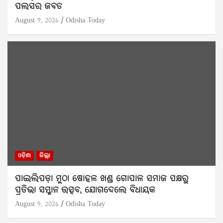
ପଲସର ଜବତ
August 9, 2026
Odisha Today
ଓଡ଼ିଶା
ଜିଲ୍ଲା
ପାଇଲିପଡ଼ା ମୁଠା ଷୋହଳ ଖଣ୍ଡ ଗୋପାଳ ସମାଜ ପକ୍ଷରୁ
ପ୍ରତିଭା ସମ୍ମାନ ଉତ୍ସବ, ଯୋଗଦେଲେ ବିଧାୟକ
August 9, 2026
Odisha Today