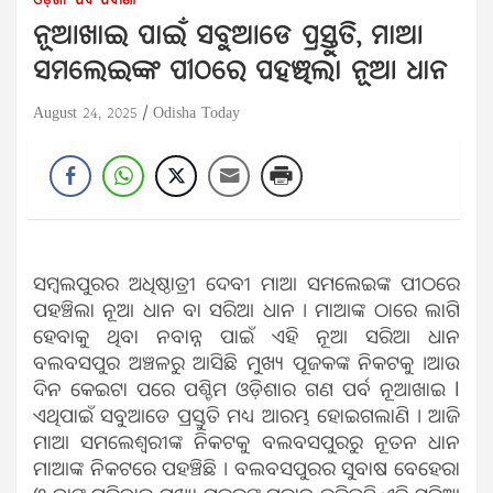
ଓଡ଼ିଶା
ପର୍ବ ପର୍ବାଣୀ
ନୂଆଖାଇ ପାଇଁ ସବୁଆଡେ ପ୍ରସ୍ତୁତି, ମାଆ
ସମଲେଇଙ୍କ ପୀଠରେ ପହଞ୍ଚିଲା ନୂଆ ଧାନ
August 24, 2025
Odisha Today
ସମ୍ବଲପୁରର ଅଧିଷ୍ଠାତ୍ରୀ ଦେବୀ ମାଆ ସମଲେଇଙ୍କ ପୀଠରେ
ପହଞ୍ଚିଲା ନୂଆ ଧାନ ବା ସରିଆ ଧାନ । ମାଆଙ୍କ ଠାରେ ଲାଗି
ହେବାକୁ ଥିବା ନବାନ୍ନ ପାଇଁ ଏହି ନୂଆ ସରିଆ ଧାନ
ବଲବସପୁର ଅଞ୍ଚଳରୁ ଆସିଛି ମୁଖ୍ୟ ପୂଜକଙ୍କ ନିକଟକୁ ।ଆଉ
ଦିନ କେଇଟା ପରେ ପଶ୍ଚିମ ଓଡ଼ିଶାର ଗଣ ପର୍ବ ନୂଆଖାଇ l
ଏଥିପାଇଁ ସବୁଆଡେ ପ୍ରସ୍ତୁତି ମଧ୍ୟ ଆରମ୍ଭ ହୋଇଗଲାଣି । ଆଜି
ମାଆ ସମଲେଶ୍ୱରୀଙ୍କ ନିକଟକୁ ବଲବସପୁରରୁ ନୂତନ ଧାନ
ମାଆଙ୍କ ନିକଟରେ ପହଞ୍ଚିଛି । ବଲବସପୁରର ସୁବାଷ ବେହେରା