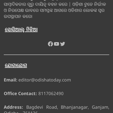
ସାମ୍ବାଦିକତାର ଗୁରୁ ଦାୟିତ୍ବ ବହନ କରେ | ଓଡ଼ିଶା ଟୁଡେ ନିର୍ଭୀକ
ଓ ନିରପେକ୍ଷ ଭାବରେ ସମସ୍ତଙ୍କ ଆଗରେ ଓଡିଶାର ଲୋକଙ୍କ ସ୍ୱର
ଉପସ୍ଥାପନ କରେ।
ସୋସିଆଲ୍ ମିଡିଆ
Facebook
YouTube
Twitter
ଯୋଗାଯୋଗ
Email:
editor@odishatoday.com
Office Contact:
8117062490
Address:
Bagdevi Road, Bhanjanagar, Ganjam,
Odisha - 761126