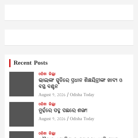
Recent Posts
ଓଡ଼ିଶା
ଜିଲ୍ଲା
ଭାଇଙ୍କ ସ୍ମୃତିରେ ପ୍ରଧାନ ଶିକ୍ଷୟିତ୍ରୀଙ୍କ ଖାଦ୍ୟ ଓ
ବସ୍ତ୍ର ବଣ୍ଟନ
August 9, 2026
Odisha Today
ଓଡ଼ିଶା
ଜିଲ୍ଲା
ମୁହଁରେ ପଦ୍ମ ପଛରେ ଶଙ୍ଖ!
August 9, 2026
Odisha Today
ଓଡ଼ିଶା
ଜିଲ୍ଲା