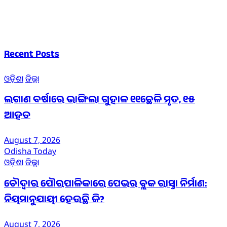
Recent Posts
ଓଡ଼ିଶା
ଜିଲ୍ଲା
ଲଗାଣ ବର୍ଷାରେ ଭାଙ୍ଗିଲା ଗୁହାଳ ୧୧ଛେଳି ମୃତ, ୧୫
ଆହତ
August 7, 2026
Odisha Today
ଓଡ଼ିଶା
ଜିଲ୍ଲା
ଚୌଦ୍ୱାର ପୌରପାଳିକାରେ ପେଭର ବ୍ଲକ ରାସ୍ତା ନିର୍ମାଣ:
ନିୟମାନୁଯାୟୀ ହେଉଛି କି?
August 7, 2026