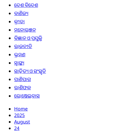
ଦେଶ ବିଦେଶ
ବାଣିଜ୍ୟ
କ୍ରୀଡା
ମନୋରଞ୍ଜନ
ବିଜ୍ଞାନ ଓ ପ୍ରଯୁକ୍ତି
ରାଜନୀତି
ଭ୍ରମଣ
ସ୍ୱାସ୍ଥ୍ୟ
ସାହିତ୍ୟ ଓ ସଂସ୍କୃତି
ପାଣିପାଗ
ରାଶିଫଳ
ରୋଷେଇବାସ
Home
2025
August
24