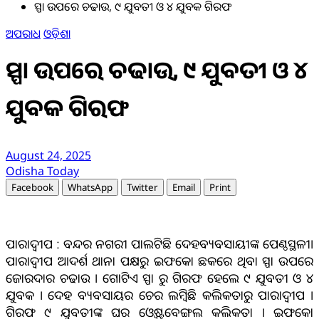
ସ୍ପା ଉପରେ ଚଢାଉ, ୯ ଯୁବତୀ ଓ ୪ ଯୁବକ ଗିରଫ
ଅପରାଧ
ଓଡ଼ିଶା
ସ୍ପା ଉପରେ ଚଢାଉ, ୯ ଯୁବତୀ ଓ ୪
ଯୁବକ ଗିରଫ
August 24, 2025
Odisha Today
Facebook
WhatsApp
Twitter
Email
Print
ପାରାଦ୍ଵୀପ : ବନ୍ଦର ନଗରୀ ପାଲଟିଛି ଦେହବ୍ୟବସାୟୀଙ୍କ ପେଣ୍ଠସ୍ଥଳୀ।
ପାରାଦ୍ଵୀପ ଆଦର୍ଶ ଥାନା ପକ୍ଷରୁ ଇଫକୋ ଛକରେ ଥିବା ସ୍ପା ଉପରେ
ଜୋରଦାର ଚଢାଉ । ଗୋଟିଏ ସ୍ପା ରୁ ଗିରଫ ହେଲେ ୯ ଯୁବତୀ ଓ ୪
ଯୁବକ । ଦେହ ବ୍ୟବସାୟର ଚେର ଲମ୍ବିଛି କଲିକତାରୁ ପାରାଦ୍ଵୀପ ।
ଗିରଫ ୯ ଯୁବତୀଙ୍କ ଘର ଓ୍ବେଷ୍ଟବେଙ୍ଗଲ କଲିକତା । ଇଫକୋ