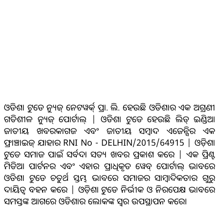
ଓଡିଶା ଟୁଡେ ନ୍ୟୁଜ୍ ନେଟୱର୍କ୍ ପ୍ରା. ଲି. ହେଉଛି ଓଡିଶାର ଏକ ଅଗ୍ରଣୀ
ଗତିଶୀଳ ନ୍ୟୁଜ୍ ପୋର୍ଟାଲ୍ | ଓଡିଶା ଟୁଡେ ହେଉଛି ଲିଡ୍ ଇଣ୍ଡିଆ
ଜାତୀୟ ଖବରକାଗଜ ଏବଂ ଜାତୀୟ ସମ୍ବାଦ ଏଜେନ୍ସିର ଏକ
ଫ୍ରାଞ୍ଚାଇଜ୍ ଯାହାର RNI No - DELHIN/2015/64915 | ଓଡ଼ିଶା
ଟୁଡେ ସମାଜ ପାଇଁ ସର୍ବଦା ସତ୍ୟ ଖବର ପ୍ରକାଶ କରେ | ଏକ ପ୍ରିଣ୍ଟ
ମିଡିଆ ପାର୍ଟନର ଏବଂ ଏହାର ପ୍ରାଧିକୃତ ୱେବ୍ ପୋର୍ଟାଲ୍ ଭାବରେ
ଓଡିଶା ଟୁଡେ ଚତୁର୍ଥ ସ୍ତମ୍ଭ ଭାବରେ ସମାଜର ସାମ୍ବାଦିକତାର ଗୁରୁ
ଦାୟିତ୍ବ ବହନ କରେ | ଓଡ଼ିଶା ଟୁଡେ ନିର୍ଭୀକ ଓ ନିରପେକ୍ଷ ଭାବରେ
ସମସ୍ତଙ୍କ ଆଗରେ ଓଡିଶାର ଲୋକଙ୍କ ସ୍ୱର ଉପସ୍ଥାପନ କରେ।