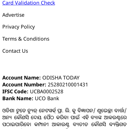
Card Validation Check
Advertise
Privacy Policy
Terms & Conditions
Contact Us
ଓଡ଼ିଶା ଟୁଡେ ବ୍ୟାଙ୍କ୍ ଆକାଉଣ୍ଟ ସମ୍ପର୍କୀୟ ସୂଚନା
Account Name:
ODISHA TODAY
Account Number:
25280210001431
IFSC Code:
UCBA0002528
Bank Name:
UCO Bank
ଓଡିଶା ଟୁଡେ ନ୍ୟୁଜ୍ ନେଟୱର୍କ୍ ପ୍ରା. ଲି. କୁ ବିଜ୍ଞାପନ/ ଶୁଭେଚ୍ଛା ବାର୍ତ୍ତା/
ଅନ୍ୟ କୌଣସି ଦେୟ ପୈଠ କରିବା ପାଇଁ ଏହି ବ୍ୟାଙ୍କ ଆକଉଣ୍ଟରେ
ପଠାଇପାରିବେ। କମ୍ପାନୀ ଆକାଉଣ୍ଟ ବ୍ୟତୀତ କୌଣସି ବ୍ୟକ୍ତିଗତ