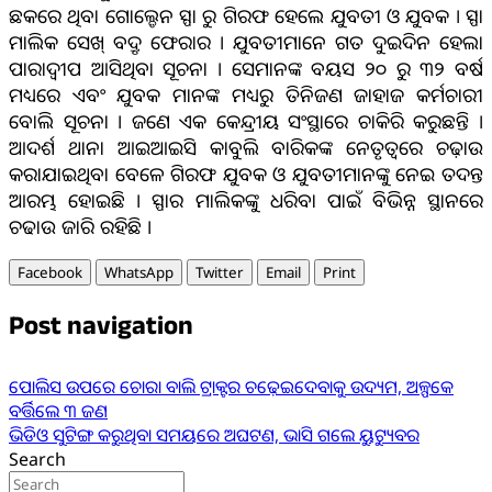
ଛକରେ ଥିବା ଗୋଲ୍ଡେନ ସ୍ପା ରୁ ଗିରଫ ହେଲେ ଯୁବତୀ ଓ ଯୁବକ । ସ୍ପା
ମାଲିକ ସେଖ୍ ବଦ୍ରୃ ଫେରାର । ଯୁବତୀମାନେ ଗତ ଦୁଇଦିନ ହେଲା
ପାରାଦ୍ଵୀପ ଆସିଥିବା ସୂଚନା । ସେମାନଙ୍କ ବୟସ ୨୦ ରୁ ୩୨ ବର୍ଷ
ମଧ୍ୟରେ ଏବଂ ଯୁବକ ମାନଙ୍କ ମଧ୍ୟରୁ ତିନିଜଣ ଜାହାଜ କର୍ମଚାରୀ
ବୋଲି ସୂଚନା । ଜଣେ ଏକ କେନ୍ଦ୍ରୀୟ ସଂସ୍ଥାରେ ଚାକିରି କରୁଛନ୍ତି ।
ଆଦର୍ଶ ଥାନା ଆଇଆଇସି କାବୁଲି ବାରିକଙ୍କ ନେତୃତ୍ବରେ ଚଢ଼ାଉ
କରାଯାଇଥିବା ବେଳେ ଗିରଫ ଯୁବକ ଓ ଯୁବତୀମାନଙ୍କୁ ନେଇ ତଦନ୍ତ
ଆରମ୍ଭ ହୋଇଛି । ସ୍ପାର ମାଲିକଙ୍କୁ ଧରିବା ପାଇଁ ବିଭିନ୍ନ ସ୍ଥାନରେ
ଚଢାଉ ଜାରି ରହିଛି ।
Facebook
WhatsApp
Twitter
Email
Print
Post navigation
ପୋଲିସ ଉପରେ ଚୋରା ବାଲି ଟ୍ରାକ୍ଟର ଚଢ଼େଇଦେବାକୁ ଉଦ୍ୟମ, ଅଳ୍ପକେ
ବର୍ତ୍ତିଲେ ୩ ଜଣ
ଭିଡିଓ ସୁଟିଙ୍ଗ କରୁଥିବା ସମୟରେ ଅଘଟଣ, ଭାସି ଗଲେ ୟୁଟ୍ୟୁବର
Search