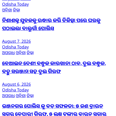
Odisha Today
ଓଡ଼ିଶା
ଜିଲ୍ଲା
ନିଶାଶକ୍ତ ଯୁବକକୁ ଉଦ୍ଧାର କରି ଚିକିତ୍ସା ପରେ ଘରକୁ
ପଠାଇଲା ବାଲୁଗାଁ ପୋଲିସ
August 7, 2026
Odisha Today
ଅପରାଧ
ଓଡ଼ିଶା
ଜିଲ୍ଲା
ବେଆଇନ ଦେଶୀ ବନ୍ଧୁକ କାରଖାନା ଠାବ, ଦୁଇ ବନ୍ଧୁକ,
ବହୁ ସରଞ୍ଜାମ ସହ ଦୁଇ ଗିରଫ
August 6, 2026
Odisha Today
ଅପରାଧ
ଓଡ଼ିଶା
ଜିଲ୍ଲା
ଭଞ୍ଜନଗର ପୋଲିସ କୁ ବଡ଼ ସଫଳତା: ୫ ଜଣ ବ୍ରାଉନ
ସୁଗର ବେପାରୀ ଗିରଫ, ୫ ଲକ୍ଷ ଟଙ୍କାର ବ୍ରାଉନ ସୁଗାର