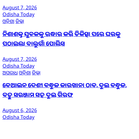
August 7, 2026
Odisha Today
ଓଡ଼ିଶା
ଜିଲ୍ଲା
ନିଶାଶକ୍ତ ଯୁବକକୁ ଉଦ୍ଧାର କରି ଚିକିତ୍ସା ପରେ ଘରକୁ
ପଠାଇଲା ବାଲୁଗାଁ ପୋଲିସ
August 7, 2026
Odisha Today
ଅପରାଧ
ଓଡ଼ିଶା
ଜିଲ୍ଲା
ବେଆଇନ ଦେଶୀ ବନ୍ଧୁକ କାରଖାନା ଠାବ, ଦୁଇ ବନ୍ଧୁକ,
ବହୁ ସରଞ୍ଜାମ ସହ ଦୁଇ ଗିରଫ
August 6, 2026
Odisha Today
ଆମ ବିଷୟରେ