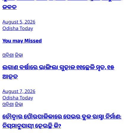
ଜବତ
August 5, 2026
Odisha Today
You may Missed
ଓଡ଼ିଶା
ଜିଲ୍ଲା
ଲଗାଣ ବର୍ଷାରେ ଭାଙ୍ଗିଲା ଗୁହାଳ ୧୧ଛେଳି ମୃତ, ୧୫
ଆହତ
August 7, 2026
Odisha Today
ଓଡ଼ିଶା
ଜିଲ୍ଲା
ଚୌଦ୍ୱାର ପୌରପାଳିକାରେ ପେଭର ବ୍ଲକ ରାସ୍ତା ନିର୍ମାଣ:
ନିୟମାନୁଯାୟୀ ହେଉଛି କି?