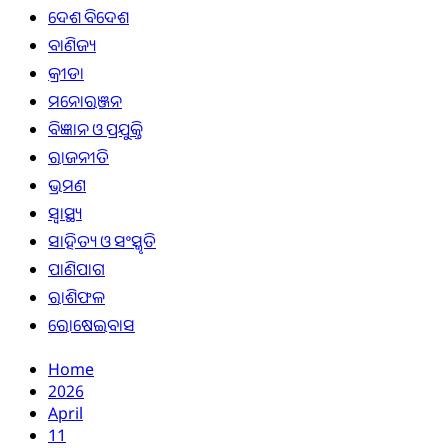
ଦେଶ ବିଦେଶ
ବାଣିଜ୍ୟ
କ୍ରୀଡା
ମନୋରଞ୍ଜନ
ବିଜ୍ଞାନ ଓ ପ୍ରଯୁକ୍ତି
ରାଜନୀତି
ଭ୍ରମଣ
ସ୍ୱାସ୍ଥ୍ୟ
ସାହିତ୍ୟ ଓ ସଂସ୍କୃତି
ପାଣିପାଗ
ରାଶିଫଳ
ରୋଷେଇବାସ
Home
2026
April
11