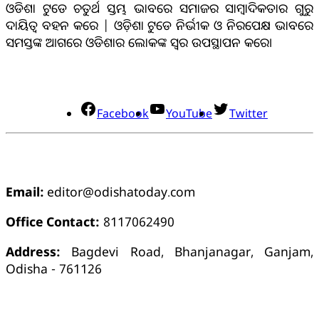
ଓଡିଶା ଟୁଡେ ଚତୁର୍ଥ ସ୍ତମ୍ଭ ଭାବରେ ସମାଜର ସାମ୍ବାଦିକତାର ଗୁରୁ
ଦାୟିତ୍ବ ବହନ କରେ | ଓଡ଼ିଶା ଟୁଡେ ନିର୍ଭୀକ ଓ ନିରପେକ୍ଷ ଭାବରେ
ସମସ୍ତଙ୍କ ଆଗରେ ଓଡିଶାର ଲୋକଙ୍କ ସ୍ୱର ଉପସ୍ଥାପନ କରେ।
ସୋସିଆଲ୍ ମିଡିଆ
Facebook
YouTube
Twitter
ଯୋଗାଯୋଗ
Email:
editor@odishatoday.com
Office Contact:
8117062490
Address:
Bagdevi Road, Bhanjanagar, Ganjam,
Odisha - 761126
କ୍ୱିକ୍ ଲିଙ୍କ୍ସ୍