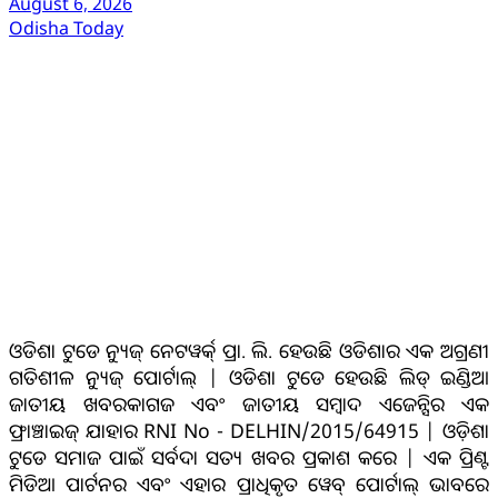
August 6, 2026
Odisha Today
ଆମ ବିଷୟରେ
ଓଡିଶା ଟୁଡେ ନ୍ୟୁଜ୍ ନେଟୱର୍କ୍ ପ୍ରା. ଲି. ହେଉଛି ଓଡିଶାର ଏକ ଅଗ୍ରଣୀ
ଗତିଶୀଳ ନ୍ୟୁଜ୍ ପୋର୍ଟାଲ୍ | ଓଡିଶା ଟୁଡେ ହେଉଛି ଲିଡ୍ ଇଣ୍ଡିଆ
ଜାତୀୟ ଖବରକାଗଜ ଏବଂ ଜାତୀୟ ସମ୍ବାଦ ଏଜେନ୍ସିର ଏକ
ଫ୍ରାଞ୍ଚାଇଜ୍ ଯାହାର RNI No - DELHIN/2015/64915 | ଓଡ଼ିଶା
ଟୁଡେ ସମାଜ ପାଇଁ ସର୍ବଦା ସତ୍ୟ ଖବର ପ୍ରକାଶ କରେ | ଏକ ପ୍ରିଣ୍ଟ
ମିଡିଆ ପାର୍ଟନର ଏବଂ ଏହାର ପ୍ରାଧିକୃତ ୱେବ୍ ପୋର୍ଟାଲ୍ ଭାବରେ