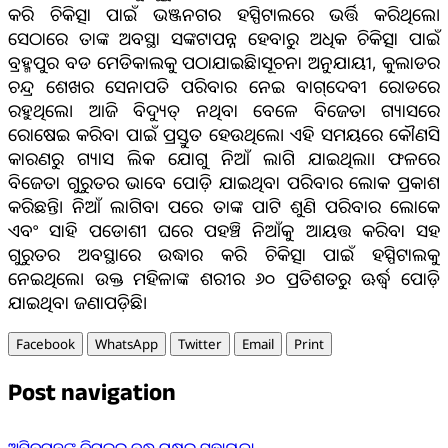
କରି ଚିକିତ୍ସା ପାଇଁ ଭଞ୍ଜନଗର ହସ୍ପିଟାଲରେ ଭର୍ତ୍ତି କରିଥିଲେ।
ସେଠାରେ ତାଙ୍କ ଅବସ୍ଥା ସଙ୍କଟାପନ୍ନ ହେବାରୁ ଅଧିକ ଚିକିତ୍ସା ପାଇଁ
ବ୍ରହ୍ମପୁର ବଡ ମେଡିକାଲକୁ ପଠାଯାଇଛି।ସୂଚନା ଅନୁଯାୟୀ, କୁଲାଡର
ଚନ୍ଦ୍ର ଶେଖର ସେନାପତି ପରିବାର ନେଇ ବାଗ୍‌ଦେବୀ ରୋଡରେ
ରହୁଥିଲେ। ଆଜି ବିଦ୍ୟୁତ୍‌ ନଥିବା ବେଳେ ବିଜେତା ଗ୍ୟାସରେ
ରୋଷେଇ କରିବା ପାଇଁ ପ୍ରସ୍ତୁତ ହେଉଥିଲେ। ଏହି ସମୟରେ କୌଣସି
କାରଣରୁ ଗ୍ୟାସ ଲିକ ଯୋଗୁ ନିଆଁ ଲାଗି ଯାଇଥିଲା। ଫଳରେ
ବିଜେତା ଗୁରୁତର ଭାବେ ପୋଡ଼ି ଯାଇଥିବା ପରିବାର ଲୋକ ପ୍ରକାଶ
କରିଛନ୍ତି। ନିଆଁ ଲାଗିବା ପରେ ତାଙ୍କ ପାଟି ଶୁଣି ପରିବାର ଲୋକେ
ଏବଂ ସାହି ପଡୋଶୀ ଘରେ ପହଞ୍ଚି ନିଆଁକୁ ଆୟତ୍ତ କରିବା ସହ
ଗୁରୁତର ଅବସ୍ଥାରେ ଉଦ୍ଧାର କରି ଚିକିତ୍ସା ପାଇଁ ହସ୍ପିଟାଲକୁ
ନେଇଥିଲେ। ଉକ୍ତ ମହିଳାଙ୍କ ଶରୀର ୬୦ ପ୍ରତିଶତରୁ ଊର୍ଦ୍ଧ୍ୱ ପୋଡ଼ି
ଯାଇଥିବା ଜଣାପଡ଼ିଛି।
Facebook
WhatsApp
Twitter
Email
Print
Post navigation
ଅଗ୍ନିବପନ୍ନଙ୍କୁ ବିପଦର ବନ୍ଧୁ ପକ୍ଷରୁ ସହାୟତା