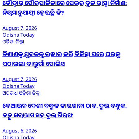
ଚୌଦ୍ୱାର ପୌରପାଳିକାରେ ପେଭର ବ୍ଲକ ରାସ୍ତା ନିର୍ମାଣ:
ନିୟମାନୁଯାୟୀ ହେଉଛି କି?
August 7, 2026
Odisha Today
ଓଡ଼ିଶା
ଜିଲ୍ଲା
ନିଶାଶକ୍ତ ଯୁବକକୁ ଉଦ୍ଧାର କରି ଚିକିତ୍ସା ପରେ ଘରକୁ
ପଠାଇଲା ବାଲୁଗାଁ ପୋଲିସ
August 7, 2026
Odisha Today
ଅପରାଧ
ଓଡ଼ିଶା
ଜିଲ୍ଲା
ବେଆଇନ ଦେଶୀ ବନ୍ଧୁକ କାରଖାନା ଠାବ, ଦୁଇ ବନ୍ଧୁକ,
ବହୁ ସରଞ୍ଜାମ ସହ ଦୁଇ ଗିରଫ
August 6, 2026
Odisha Today