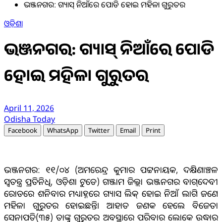
ଭଞ୍ଜନଗର: ଗ୍ୟାସ୍ ନିଆଁରେ ପୋଡି ହୋଇ ମହିଳା ଗୁରୁତର
ଓଡ଼ିଶା
ଭଞ୍ଜନଗର: ଗ୍ୟାସ୍ ନିଆଁରେ ପୋଡି
ହୋଇ ମହିଳା ଗୁରୁତର
April 11, 2026
Odisha Today
Facebook
WhatsApp
Twitter
Email
Print
ଭଞ୍ଜନଗର: ୧୧/୦୪ (ଅମରେନ୍ଦ୍ର କୁମାର ପଟ୍ଟନାୟକ, ଦକ୍ଷିଣାଞ୍ଚଳ
ସ୍ଵତନ୍ତ୍ର ପ୍ରତିନିଧି, ଓଡ଼ିଶା ଟୁଡେ) ଗଞ୍ଜାମ ଜିଲ୍ଲା ଭଞ୍ଜନଗର ବାଗ୍‌ଦେବୀ
ରୋଡରେ ଶନିବାର ମଧ୍ୟାହ୍ନରେ ଗ୍ୟାସ ଲିକ୍‌ ହୋଇ ନିଆଁ ଲାଗି ଜଣେ
ମହିଳା ଗୁରୁତର ହୋଇଛନ୍ତି। ଆହାତ ଜଣକ ହେଲେ ବିଜେତା
ସେନାପତି(୩୫) ତାଙ୍କୁ ଗୁରୁତର ଅବସ୍ଥାରେ ପରିବାର ଲୋକେ ଉଦ୍ଧାର