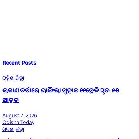
Recent Posts
ଓଡ଼ିଶା
ଜିଲ୍ଲା
ଲଗାଣ ବର୍ଷାରେ ଭାଙ୍ଗିଲା ଗୁହାଳ ୧୧ଛେଳି ମୃତ, ୧୫
ଆହତ
August 7, 2026
Odisha Today
ଓଡ଼ିଶା
ଜିଲ୍ଲା