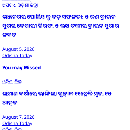
ଅପରାଧ
ଓଡ଼ିଶା
ଜିଲ୍ଲା
ଭଞ୍ଜନଗର ପୋଲିସ କୁ ବଡ଼ ସଫଳତା: ୫ ଜଣ ବ୍ରାଉନ
ସୁଗର ବେପାରୀ ଗିରଫ, ୫ ଲକ୍ଷ ଟଙ୍କାର ବ୍ରାଉନ ସୁଗାର
ଜବତ
August 5, 2026
Odisha Today
You may Missed
ଓଡ଼ିଶା
ଜିଲ୍ଲା
ଲଗାଣ ବର୍ଷାରେ ଭାଙ୍ଗିଲା ଗୁହାଳ ୧୧ଛେଳି ମୃତ, ୧୫
ଆହତ
August 7, 2026
Odisha Today
ଓଡ଼ିଶା
ଜିଲ୍ଲା