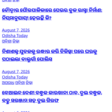
ଚୌଦ୍ୱାର ପୌରପାଳିକାରେ ପେଭର ବ୍ଲକ ରାସ୍ତା ନିର୍ମାଣ:
ନିୟମାନୁଯାୟୀ ହେଉଛି କି?
August 7, 2026
Odisha Today
ଓଡ଼ିଶା
ଜିଲ୍ଲା
ନିଶାଶକ୍ତ ଯୁବକକୁ ଉଦ୍ଧାର କରି ଚିକିତ୍ସା ପରେ ଘରକୁ
ପଠାଇଲା ବାଲୁଗାଁ ପୋଲିସ
August 7, 2026
Odisha Today
ଅପରାଧ
ଓଡ଼ିଶା
ଜିଲ୍ଲା
ବେଆଇନ ଦେଶୀ ବନ୍ଧୁକ କାରଖାନା ଠାବ, ଦୁଇ ବନ୍ଧୁକ,
ବହୁ ସରଞ୍ଜାମ ସହ ଦୁଇ ଗିରଫ