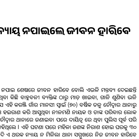
ା, ନ୍ୟାୟ ନପାଇଲେ ଜୀବନ ହାରିବେ
୍ୟାୟ ନପାଇ ଶେଷରେ ଜୀବନ ହାରିବେ ବୋଲି ଏଭଳି ମନ୍ତବ୍ୟ ଦେଇଛନ୍ତି
ବା କିଛି ବାହୁବଳୀ ବ୍ୟକ୍ତିଙ୍କ ଠାରୁ ମାଡ଼ ଖାଇବା, ଗାଳି ଶୁଣିବା ଭଳି
ଏହି କରଞ୍ଜି ଗାଁର ମାନସୀ ସ୍ୱାଇଁ (୭୦) ବର୍ଷିକ ତଳୁ ଚୌଦ୍ୱାର ଥାନାରୁ
ୋଧ ଓ ହଇରାଣ କରି ଆସୁଥିବା ନୀଳମଣି ନାୟକ ଓ ତାଙ୍କ ପରିବାର ଲୋକ
ୌଦ୍ୱାର ଥାନାରେ ଜଣାଇବା ପରେ ଦାୟିତ୍ୱ ରେ ଥିବା ପୁଲିସ ପୂର୍ଵ ପରି
ଁ କହିଥିଲେ l ଏହି ଘଟଣା ପରେ ମହିଳା ଜଣଙ୍କ ନିରାଶ ହୋଇ ଘରକୁ ୩୦
 ଯଦି ଏ ଥରକ ନ୍ୟାୟ ନ ମିଳିଲା ଥାନା ସମ୍ମୁଖରେ ନିଜ ଜୀବନ ହାରିବେ