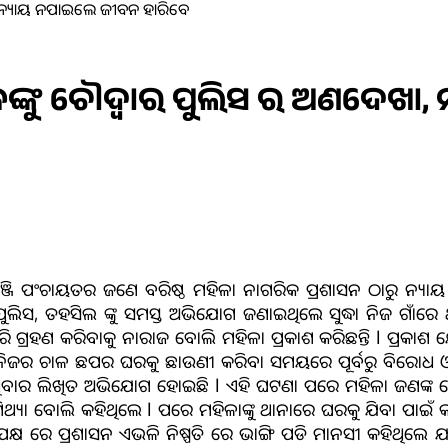
ା, ନ୍ୟାୟ ନପାଇଲେ ଜୀବନ ହାରିବେ
ରିକଙ୍କୁ ଚୌଦ୍ୱାର ପୁଲିସ ର ଅଣଦେଖ
 କରଞ୍ଜି ପଂଚାୟତର ଜଣେ ବରିଷ୍ଠ ମହିଳା ନାଗରିକ ପ୍ରଶାସନ ଠାରୁ ନ
 ପୁଲିସ, ତହସିଲ ଙ୍କୁ ସମସ୍ତ ଅଭିଯୋଗ ଜଣାଇଥିଲେ ସୁଦ୍ଧା ନିଜ ଗାଁରେ ଥି
ଗ୍ରହଣ କରିବାକୁ ନାରାଜ ବୋଲି ମହିଳା ପ୍ରକାଶ କରିଛନ୍ତି l ପ୍ରକାଶ ଯେ 
ପୁଣି ନିଜର ଚାଳ ଛପର ଘରକୁ ଛାଉଣୀ କରିବା ସମୟରେ ପୂର୍ବରୁ ବିର
ାରିଥିବାର ଲିଖିତ ଅଭିଯୋଗ ହୋଇଛି l ଏହି ଘଟଣା ପରେ ମହିଳା ଜଣଙ୍କ ଚ
ିଥ୍ୟା ବୋଲି କହିଥିଲେ l ପରେ ମହିଳାଙ୍କୁ ଥାନାରେ ଘରକୁ ଯିବା ପାଇ
ପକ୍ଷ ରେ ପ୍ରଶାସନ ଏଭଳି ନିଷ୍ପତି ରେ ଭାଙ୍ଗି ପଡି ମାନସୀ କହିଥିଲେ