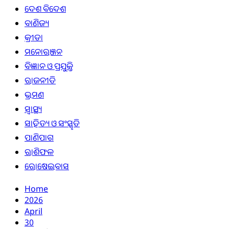
ଦେଶ ବିଦେଶ
ବାଣିଜ୍ୟ
କ୍ରୀଡା
ମନୋରଞ୍ଜନ
ବିଜ୍ଞାନ ଓ ପ୍ରଯୁକ୍ତି
ରାଜନୀତି
ଭ୍ରମଣ
ସ୍ୱାସ୍ଥ୍ୟ
ସାହିତ୍ୟ ଓ ସଂସ୍କୃତି
ପାଣିପାଗ
ରାଶିଫଳ
ରୋଷେଇବାସ
Home
2026
April
30