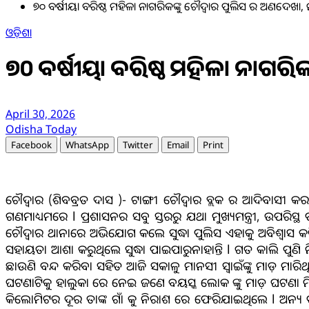
୭୦ ବର୍ଷୀୟା ବରିଷ୍ଠ ମହିଳା ନାଗରିକଙ୍କୁ ଚୌଦ୍ୱାର ପୁଲିସ ର ଅଣଦେଖ
ଓଡ଼ିଶା
୭୦ ବର୍ଷୀୟା ବରିଷ୍ଠ ମହିଳା ନାଗ
April 30, 2026
Odisha Today
Facebook
WhatsApp
Twitter
Email
Print
ଚୌଦ୍ୱାର (ଶିବବ୍ରତ ଦାସ )- ଟାଙ୍ଗୀ ଚୌଦ୍ୱାର ବ୍ଲକ ର ଆଦିବାସୀ
ଗଣମାଧ୍ୟମରେ l ପ୍ରଶାସନର ସବୁ ସ୍ତରରୁ ଯଥା ମୁଖ୍ୟମନ୍ତ୍ରୀ, ଉପରିସ୍ଥ
ଚୌଦ୍ୱାର ଥାନାରେ ଅଭିଯୋଗ କଲେ ସୁଦ୍ଧା ପୁଲିସ ଏହାକୁ ଅବିଶ୍ୱାସ କରି 
ସହାୟତା ଆଶା କରୁଥିଲେ ସୁଦ୍ଧା ପାଇପାରୁନାହାନ୍ତି l ଗତ କାଲି 
ଛାଉଣି ବନ୍ଦ କରିବା ସହିତ ଆଜି ସକାଳୁ ମାନସୀ ସ୍ୱାଇଁଙ୍କୁ ମାଡ଼ ମ
ଘଟଣାଟିକୁ ହାଲୁକା ରେ ନେଇ ଜଣେ ବୟସ୍କ ଲୋକ ଙ୍କୁ ମାଡ଼ ଘଟଣା ମ
କିଲୋମିଟର ଦୂର ତାଙ୍କ ଗାଁ କୁ ନିରାଶ ରେ ଫେରିଯାଇଥିଲେ l ଅନ୍ୟ 