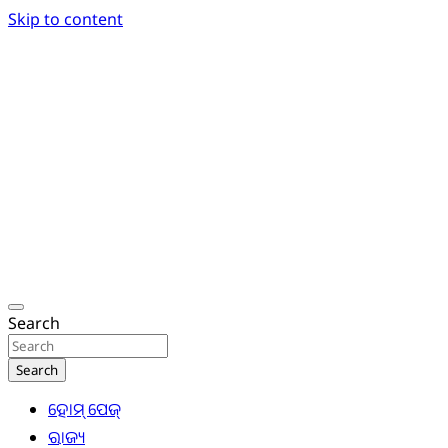
Skip to content
Breaking News | Odisha News | India News | World
Odisha Today News Network Pvt Ltd
Search
Search
ହୋମ୍ ପେଜ୍
ରାଜ୍ୟ