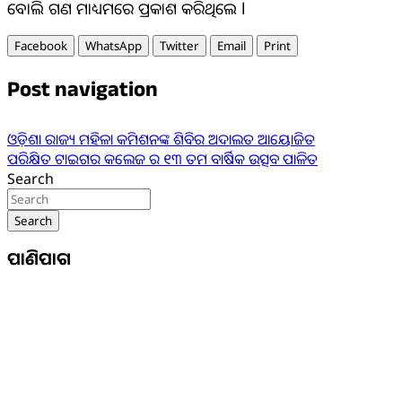
ବୋଲି ଗଣ ମାଧ୍ୟମରେ ପ୍ରକାଶ କରିଥିଲେ l
Facebook
WhatsApp
Twitter
Email
Print
Post navigation
ଓଡ଼ିଶା ରାଜ୍ୟ ମହିଳା କମିଶନଙ୍କ ଶିବିର ଅଦାଲତ ଆୟୋଜିତ
ପରିକ୍ଷିତ ଟାଇଗର କଲେଜ ର ୧୩ ତମ ବାର୍ଷିକ ଉତ୍ସବ ପାଳିତ
Search
Search
ପାଣିପାଗ