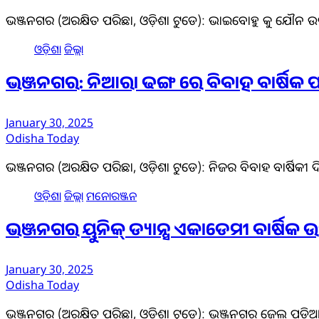
ଭଞ୍ଜନଗର (ଅରକ୍ଷିତ ପରିଛା, ଓଡ଼ିଶା ଟୁଡେ): ଭାଇବୋହୁ କୁ ଯୌନ ଉ
ଓଡ଼ିଶା
ଜିଲ୍ଲା
ଭଞ୍ଜନଗର: ନିଆରା ଢଙ୍ଗ ରେ ବିବାହ ବାର୍ଷିକ
January 30, 2025
Odisha Today
ଭଞ୍ଜନଗର (ଅରକ୍ଷିତ ପରିଛା, ଓଡ଼ିଶା ଟୁଡେ): ନିଜର ବିବାହ ବାର୍ଷିକ
ଓଡ଼ିଶା
ଜିଲ୍ଲା
ମନୋରଞ୍ଜନ
ଭଞ୍ଜନଗର ୟୁନିକ୍ ଡ୍ୟାନ୍ସ ଏକାଡେମୀ ବାର୍ଷି
January 30, 2025
Odisha Today
ଭଞ୍ଜନଗର (ଅରକ୍ଷିତ ପରିଛା, ଓଡ଼ିଶା ଟୁଡେ): ଭଞ୍ଜନଗର ଜେଲ ପଡ଼ିଆର