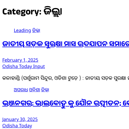
Category:
ଜିଲ୍ଲା
Leading
ଜିଲ୍ଲା
ଜାତୀୟ ସଡ଼କ ସୁରକ୍ଷା ମାସ ଉଦଯାପନ ସମା
February 1, 2025
Odisha Today Input
କଳାହାଣ୍ଡି (ପର୍ଶୁରାମ ସିନ୍ଦୁର, ଓଡିଶା ଟୁଡ଼େ ) : ଜାତୀୟ ସଡ଼କ ସୁରକ
ଅପରାଧ
ଓଡ଼ିଶା
ଜିଲ୍ଲା
ଭଞ୍ଜନଗର: ଭାଇବୋହୁ କୁ ଯୌନ ଉତ୍ପୀଡନ; ଦ
January 30, 2025
Odisha Today