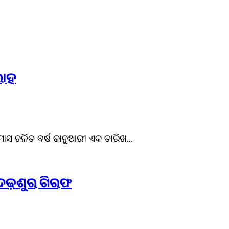
ରୋହ
୍ଷା ମାସ ଚଳିତ ବର୍ଷ ଜାନୁଆରୀ ଏକ ତାରିଖ…
େଢ଼ଶୁର ଗିରଫ