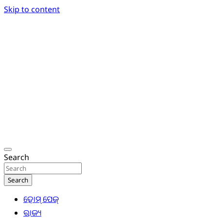
Skip to content
Breaking News | Odisha News | India News | World
Odisha Today News Network Pvt Ltd
Search
Search
ହୋମ୍ ପେଜ୍
ରାଜ୍ୟ