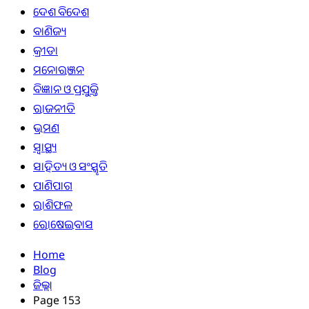
ଦେଶ ବିଦେଶ
ବାଣିଜ୍ୟ
କ୍ରୀଡା
ମନୋରଞ୍ଜନ
ବିଜ୍ଞାନ ଓ ପ୍ରଯୁକ୍ତି
ରାଜନୀତି
ଭ୍ରମଣ
ସ୍ୱାସ୍ଥ୍ୟ
ସାହିତ୍ୟ ଓ ସଂସ୍କୃତି
ପାଣିପାଗ
ରାଶିଫଳ
ରୋଷେଇବାସ
Home
Blog
ଜିଲ୍ଲା
Page 153