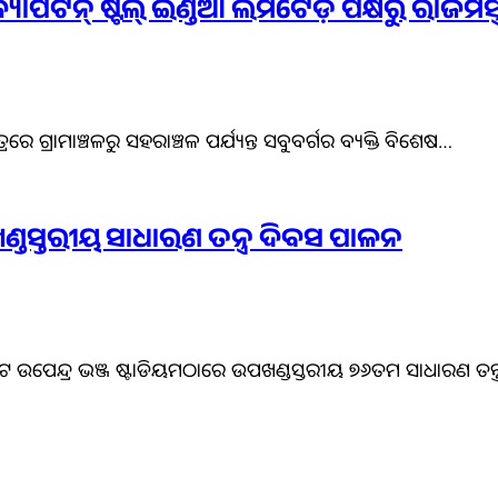
ପଟନ୍ ଷ୍ଟିଲ୍ ଇଣ୍ଡିଆ ଲିମିଟେଡ଼ ପକ୍ଷରୁ ରାଜମିସ୍ତ୍
ରରେ ଗ୍ରାମାଞ୍ଚଳରୁ ସହରାଞ୍ଚଳ ପର୍ଯ୍ୟନ୍ତ ସବୁବର୍ଗର ବ୍ୟକ୍ତି ବିଶେଷ…
ଣ୍ଡସ୍ତରୀୟ ସାଧାରଣ ତନ୍ତ୍ର ଦିବସ ପାଳନ
୍ରାଟ ଉପେନ୍ଦ୍ର ଭଞ୍ଜ ଷ୍ଟାଡିୟମଠାରେ ଉପଖଣ୍ଡସ୍ତରୀୟ ୭୬ତମ ସାଧାରଣ 