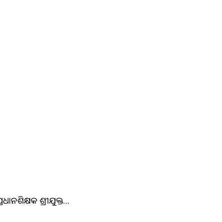
ଧାନଶିକ୍ଷକ ଶ୍ରୀଯୁକ୍ତ…