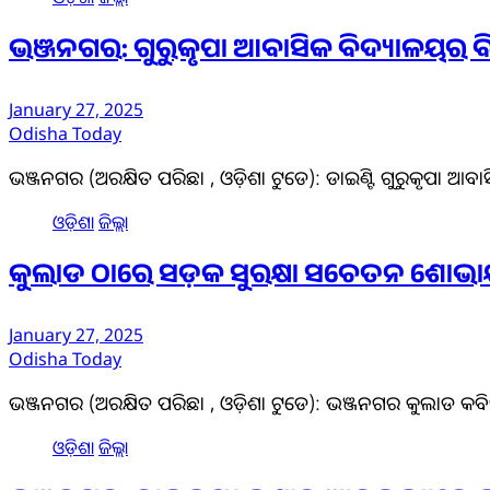
ଭଞ୍ଜନଗର: ଗୁରୁକୃପା ଆବାସିକ ବିଦ୍ୟାଳୟର ବିଦ
January 27, 2025
Odisha Today
ଭଞ୍ଜନଗର (ଅରକ୍ଷିତ ପରିଛା , ଓଡ଼ିଶା ଟୁଡେ): ଡାଇଣ୍ଟି ଗୁରୁକୃପା ଆ
ଓଡ଼ିଶା
ଜିଲ୍ଲା
କୁଲାଡ ଠାରେ ସଡ଼କ ସୁରକ୍ଷା ସଚେତନ ଶୋଭାଯା
January 27, 2025
Odisha Today
ଭଞ୍ଜନଗର (ଅରକ୍ଷିତ ପରିଛା , ଓଡ଼ିଶା ଟୁଡେ): ଭଞ୍ଜନଗର କୁଲାଡ କବ
ଓଡ଼ିଶା
ଜିଲ୍ଲା